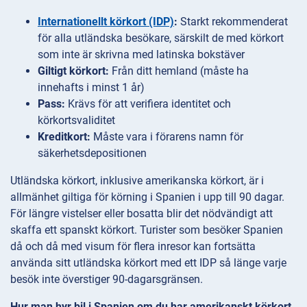
Internationellt körkort (IDP)
:
Starkt rekommenderat
för alla utländska besökare, särskilt de med körkort
som inte är skrivna med latinska bokstäver
Giltigt körkort:
Från ditt hemland (måste ha
innehafts i minst 1 år)
Pass:
Krävs för att verifiera identitet och
körkortsvaliditet
Kreditkort:
Måste vara i förarens namn för
säkerhetsdepositionen
Utländska körkort, inklusive amerikanska körkort, är i
allmänhet giltiga för körning i Spanien i upp till 90 dagar.
För längre vistelser eller bosatta blir det nödvändigt att
skaffa ett spanskt körkort. Turister som besöker Spanien
då och då med visum för flera inresor kan fortsätta
använda sitt utländska körkort med ett IDP så länge varje
besök inte överstiger 90-dagarsgränsen.
Hur man hyr bil i Spanien om du har amerikanskt körkort