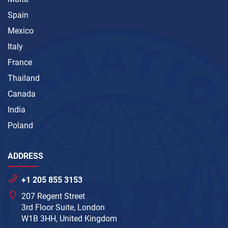
Spain
Mexico
Italy
France
Thailand
Canada
India
Poland
ADDRESS
+1 205 855 3153
207 Regent Street
3rd Floor Suite, London
W1B 3HH, United Kingdom