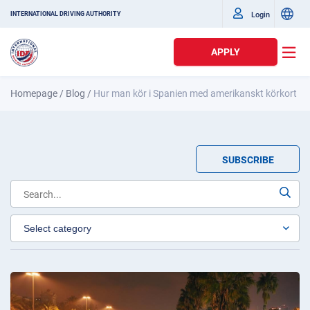
Login
INTERNATIONAL DRIVING AUTHORITY
APPLY
Homepage
/
Blog
/
Hur man kör i Spanien med amerikanskt körkort
SUBSCRIBE