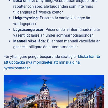
Boka online:
Uthyrningswebbplatser erbjuder ofta
rabatter och specialerbjudanden som inte finns
tillgängliga på fysiska kontor
Helguthyrning:
Priserna är vanligtvis lägre än
vardagspriser
Lågsäsongsresor:
Priser under vintermånaderna är
väsentligt lägre än under sommarhögsäsongen
Manuell växellåda:
Bilar med manuell växellåda är
generellt billigare än automatmodeller
För ytterligare pengarbesparande strategier,
klicka här för
att upptäcka nya möjligheter att minska dina
hyreskostnader
.