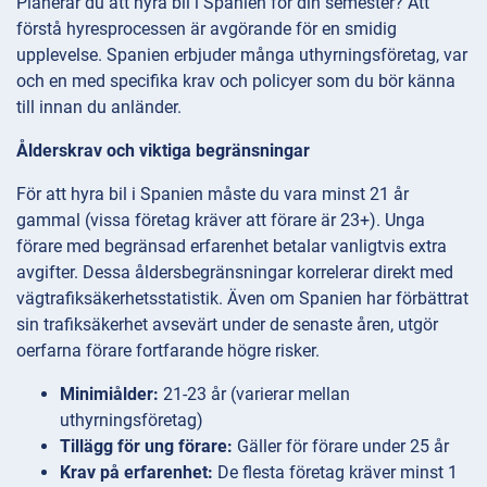
Planerar du att hyra bil i Spanien för din semester? Att
förstå hyresprocessen är avgörande för en smidig
upplevelse. Spanien erbjuder många uthyrningsföretag, var
och en med specifika krav och policyer som du bör känna
till innan du anländer.
Ålderskrav och viktiga begränsningar
För att hyra bil i Spanien måste du vara minst 21 år
gammal (vissa företag kräver att förare är 23+). Unga
förare med begränsad erfarenhet betalar vanligtvis extra
avgifter. Dessa åldersbegränsningar korrelerar direkt med
vägtrafiksäkerhetsstatistik. Även om Spanien har förbättrat
sin trafiksäkerhet avsevärt under de senaste åren, utgör
oerfarna förare fortfarande högre risker.
Minimiålder:
21-23 år (varierar mellan
uthyrningsföretag)
Tillägg för ung förare:
Gäller för förare under 25 år
Krav på erfarenhet:
De flesta företag kräver minst 1