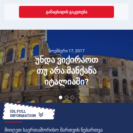
ᲒᲐᲜᲐᲪᲮᲐᲓᲘᲡ ᲒᲐᲙᲔᲗᲔᲑᲐ
ნოემბერი 17, 2017
უნდა ვიქირაოთ
თუ არა მანქანა
იტალიაში?
ᲠᲝᲒᲝᲠ
მიიღეთ საერთაშორისო მართვის ნებართვა