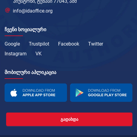
ჰიუსტონი, ტეხასი 77043, აშშ
info@idaoffice.org
ᲩᲕᲔᲜᲘ ᲡᲝᲪᲘᲐᲚᲣᲠᲘ
Google
Trustpilot
Facebook
Twitter
Instagram
VK
ᲛᲝᲑᲘᲚᲣᲠᲘ ᲐᲞᲚᲘᲙᲐᲪᲘᲐ
ᲒᲐᲓᲐᲮᲓᲐ