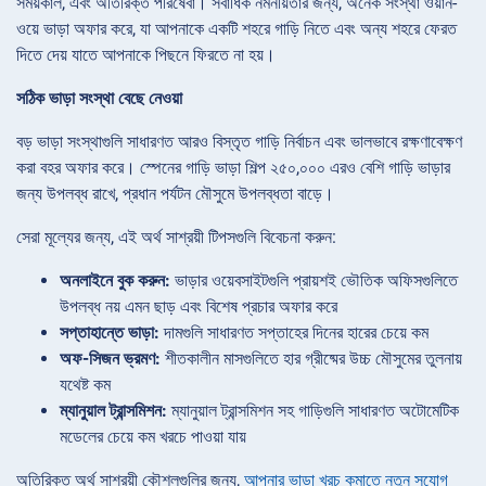
সময়কাল, এবং অতিরিক্ত পরিষেবা। সর্বাধিক নমনীয়তার জন্য, অনেক সংস্থা ওয়ান-
ওয়ে ভাড়া অফার করে, যা আপনাকে একটি শহরে গাড়ি নিতে এবং অন্য শহরে ফেরত
দিতে দেয় যাতে আপনাকে পিছনে ফিরতে না হয়।
সঠিক ভাড়া সংস্থা বেছে নেওয়া
বড় ভাড়া সংস্থাগুলি সাধারণত আরও বিস্তৃত গাড়ি নির্বাচন এবং ভালভাবে রক্ষণাবেক্ষণ
করা বহর অফার করে। স্পেনের গাড়ি ভাড়া শিল্প ২৫০,০০০ এরও বেশি গাড়ি ভাড়ার
জন্য উপলব্ধ রাখে, প্রধান পর্যটন মৌসুমে উপলব্ধতা বাড়ে।
সেরা মূল্যের জন্য, এই অর্থ সাশ্রয়ী টিপসগুলি বিবেচনা করুন:
অনলাইনে বুক করুন:
ভাড়ার ওয়েবসাইটগুলি প্রায়শই ভৌতিক অফিসগুলিতে
উপলব্ধ নয় এমন ছাড় এবং বিশেষ প্রচার অফার করে
সপ্তাহান্তে ভাড়া:
দামগুলি সাধারণত সপ্তাহের দিনের হারের চেয়ে কম
অফ-সিজন ভ্রমণ:
শীতকালীন মাসগুলিতে হার গ্রীষ্মের উচ্চ মৌসুমের তুলনায়
যথেষ্ট কম
ম্যানুয়াল ট্রান্সমিশন:
ম্যানুয়াল ট্রান্সমিশন সহ গাড়িগুলি সাধারণত অটোমেটিক
মডেলের চেয়ে কম খরচে পাওয়া যায়
অতিরিক্ত অর্থ সাশ্রয়ী কৌশলগুলির জন্য,
আপনার ভাড়া খরচ কমাতে নতুন সুযোগ