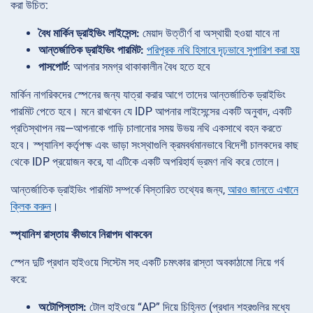
করা উচিত:
বৈধ মার্কিন ড্রাইভিং লাইসেন্স:
মেয়াদ উত্তীর্ণ বা অস্থায়ী হওয়া যাবে না
আন্তর্জাতিক ড্রাইভিং পারমিট:
পরিপূরক নথি হিসাবে দৃঢ়ভাবে সুপারিশ করা হয়
পাসপোর্ট:
আপনার সমগ্র থাকাকালীন বৈধ হতে হবে
মার্কিন নাগরিকদের স্পেনের জন্য যাত্রা করার আগে তাদের আন্তর্জাতিক ড্রাইভিং
পারমিট পেতে হবে। মনে রাখবেন যে IDP আপনার লাইসেন্সের একটি অনুবাদ, একটি
প্রতিস্থাপন নয়—আপনাকে গাড়ি চালানোর সময় উভয় নথি একসাথে বহন করতে
হবে। স্প্যানিশ কর্তৃপক্ষ এবং ভাড়া সংস্থাগুলি ক্রমবর্ধমানভাবে বিদেশী চালকদের কাছ
থেকে IDP প্রয়োজন করে, যা এটিকে একটি অপরিহার্য ভ্রমণ নথি করে তোলে।
আন্তর্জাতিক ড্রাইভিং পারমিট সম্পর্কে বিস্তারিত তথ্যের জন্য,
আরও জানতে এখানে
ক্লিক করুন
।
স্প্যানিশ রাস্তায় কীভাবে নিরাপদ থাকবেন
স্পেন দুটি প্রধান হাইওয়ে সিস্টেম সহ একটি চমৎকার রাস্তা অবকাঠামো নিয়ে গর্ব
করে:
অটোপিস্তাস:
টোল হাইওয়ে “AP” দিয়ে চিহ্নিত (প্রধান শহরগুলির মধ্যে