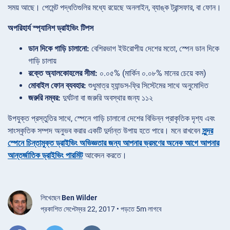
সময় আছে। পেমেন্ট পদ্ধতিগুলির মধ্যে রয়েছে অনলাইন, ব্যাঙ্ক ট্রান্সফার, বা ফোন।
অপরিহার্য স্প্যানিশ ড্রাইভিং টিপস
ডান দিকে গাড়ি চালানো:
বেশিরভাগ ইউরোপীয় দেশের মতো, স্পেন ডান দিকে
গাড়ি চালায়
রক্তে অ্যালকোহলের সীমা:
০.০৫% (মার্কিন ০.০৮% মানের চেয়ে কম)
মোবাইল ফোন ব্যবহার:
শুধুমাত্র হ্যান্ডস-ফ্রি সিস্টেমের সাথে অনুমোদিত
জরুরি নম্বর:
দুর্ঘটনা বা জরুরি অবস্থার জন্য ১১২
উপযুক্ত প্রস্তুতির সাথে, স্পেনে গাড়ি চালানো দেশের বিভিন্ন প্রাকৃতিক দৃশ্য এবং
সাংস্কৃতিক সম্পদ অনুভব করার একটি দুর্দান্ত উপায় হতে পারে। মনে রাখবেন
সুন্দর
স্পেনে চিন্তামুক্ত ড্রাইভিং অভিজ্ঞতার জন্য আপনার ভ্রমণের অনেক আগে আপনার
আন্তর্জাতিক ড্রাইভিং পারমিট
আবেদন করতে।
লিখেছেন
Ben Wilder
প্রকাশিত সেপ্টেম্বর 22, 2017 • পড়তে 5m লাগবে