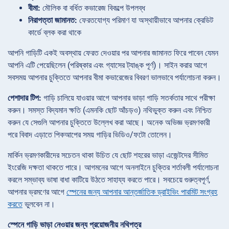
বীমা:
মৌলিক বা বর্ধিত কভারেজ বিকল্পে উপলব্ধ
নিরাপত্তা জামানত:
ফেরতযোগ্য পরিমাণ যা অস্থায়ীভাবে আপনার ক্রেডিট
কার্ডে ব্লক করা থাকে
আপনি গাড়িটি একই অবস্থায় ফেরত দেওয়ার পর আপনার জামানত ফিরে পাবেন যেমন
আপনি এটি পেয়েছিলেন (পরিষ্কার এবং গ্যাসের ট্যাঙ্ক পূর্ণ)। সাইন করার আগে
সবসময় আপনার চুক্তিতে আপনার বীমা কভারেজের বিবরণ ভালভাবে পর্যালোচনা করুন।
পেশাদার টিপ:
গাড়ি চালিয়ে যাওয়ার আগে আপনার ভাড়া গাড়ি সতর্কতার সাথে পরীক্ষা
করুন। সমস্ত বিদ্যমান ক্ষতি (এমনকি ছোট আঁচড়ও) নথিভুক্ত করুন এবং নিশ্চিত
করুন যে সেগুলি আপনার চুক্তিতে উল্লেখ করা আছে। অনেক অভিজ্ঞ ভ্রমণকারী
পরে বিবাদ এড়াতে পিকআপের সময় গাড়ির ভিডিও/ফটো তোলেন।
মার্কিন ভ্রমণকারীদের সচেতন থাকা উচিত যে ছোট শহরের ভাড়া এজেন্টদের সীমিত
ইংরেজি দক্ষতা থাকতে পারে। আগমনের আগে অনলাইনে চুক্তির শর্তাবলী পর্যালোচনা
করলে সম্ভাব্য ভাষা বাধা কাটিয়ে উঠতে সাহায্য করতে পারে। সবচেয়ে গুরুত্বপূর্ণ,
আপনার ভ্রমণের আগে
স্পেনের জন্য আপনার আন্তর্জাতিক ড্রাইভিং পারমিট সংগ্রহ
করতে
ভুলবেন না।
স্পেনে গাড়ি ভাড়া নেওয়ার জন্য প্রয়োজনীয় নথিপত্র