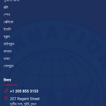
মাল্টা
স্পেন
মেক্সিকো
ইতালি
ফ্রান্স
থাইল্যান্ড
কানাডা
ভারত
পোল্যান্ড
ঠিকানা
+1 205 855 3153
207 Regent Street
তৃতীয় তলা, সুইট, লন্ডন