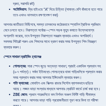
দ্রুত, সরাসরি রুট)
অটোভিয়াস:
ফ্রি হাইওয়ে “A” দিয়ে চিহ্নিত (সামান্য বেশি বাঁকানো হতে পারে
তবে এখনও ভালভাবে রক্ষণাবেক্ষণ করা)
আপনার জাতীয়তা নির্বিশেষে, সমস্ত চালকদের কঠোরভাবে স্প্যানিশ ট্রাফিক প্রবিধান
মেনে চলতে হবে। নিরাপত্তা সর্বোচ্চ—স্পেন সড়ক মৃত্যু কমাতে উল্লেখযোগ্য
অগ্রগতি করেছে, তবে উপযুক্ত নিরাপত্তা সরঞ্জাম ব্যবহার এখনও অপরিহার্য।
সবসময় সিটবেল্ট পরুন এবং শিশুদের সাথে ভ্রমণ করার সময় উপযুক্ত শিশু নিয়ন্ত্রণ
ব্যবহার করুন।
স্পেনে সাধারণ ড্রাইভিং চ্যালেঞ্জ
গোলচত্বর:
সারা স্পেন জুড়ে অত্যন্ত সাধারণ, প্রায়ই একাধিক প্রস্থান সহ
(৬-৭ পর্যন্ত)। সর্বদা ইতিমধ্যে গোলচত্বরে থাকা গাড়িগুলিকে প্রস্থান করার
সময় প্রস্থান করার সময় আপনার ইঙ্গিতগুলি ব্যবহার করুন।
গতি ক্যামেরা:
মোবাইল এবং ফিক্সড রাডার সিস্টেম ব্যাপকভাবে ছড়িয়ে
আছে। লঙ্ঘন ভাড়া সংস্থার মাধ্যমে আপনার ক্রেডিট কার্ডে চার্জ করা হবে।
ZBE জোন:
প্রধান শহরগুলিতে কম নির্গমন অঞ্চল নির্দিষ্ট গাড়ি সীমাবদ্ধ
করতে পারে। আপনার ভাড়া গাড়ি প্রয়োজনীয়তা পূরণ করে কিনা তা পরীক্ষা
করুন।