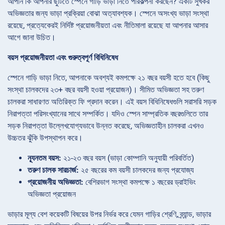
আপনি কি আপনার ছুটিতে স্পেনে গাড়ি ভাড়া নিতে পরিকল্পনা করছেন? একটি সুখকর
অভিজ্ঞতার জন্য ভাড়া প্রক্রিয়া বোঝা অত্যাবশ্যক। স্পেনে অসংখ্য ভাড়া সংস্থা
রয়েছে, প্রত্যেকেরই নির্দিষ্ট প্রয়োজনীয়তা এবং নীতিমালা রয়েছে যা আপনার আসার
আগে জানা উচিত।
বয়স প্রয়োজনীয়তা এবং গুরুত্বপূর্ণ বিধিনিষেধ
স্পেনে গাড়ি ভাড়া নিতে, আপনাকে অবশ্যই কমপক্ষে ২১ বছর বয়সী হতে হবে (কিছু
সংস্থা চালকদের ২৩+ বছর বয়সী হওয়া প্রয়োজন)। সীমিত অভিজ্ঞতা সহ তরুণ
চালকরা সাধারণত অতিরিক্ত ফি প্রদান করেন। এই বয়স বিধিনিষেধগুলি সরাসরি সড়ক
নিরাপত্তা পরিসংখ্যানের সাথে সম্পর্কিত। যদিও স্পেন সাম্প্রতিক বছরগুলিতে তার
সড়ক নিরাপত্তা উল্লেখযোগ্যভাবে উন্নত করেছে, অভিজ্ঞতাহীন চালকরা এখনও
উচ্চতর ঝুঁকি উপস্থাপন করে।
ন্যূনতম বয়স:
২১-২৩ বছর বয়স (ভাড়া কোম্পানি অনুযায়ী পরিবর্তিত)
তরুণ চালক সারচার্জ:
২৫ বছরের কম বয়সী চালকদের জন্য প্রযোজ্য
প্রয়োজনীয় অভিজ্ঞতা:
বেশিরভাগ সংস্থা কমপক্ষে ১ বছরের ড্রাইভিং
অভিজ্ঞতা প্রয়োজন
ভাড়ার মূল্য বেশ কয়েকটি বিষয়ের উপর নির্ভর করে যেমন গাড়ির শ্রেণি, ব্র্যান্ড, ভাড়ার