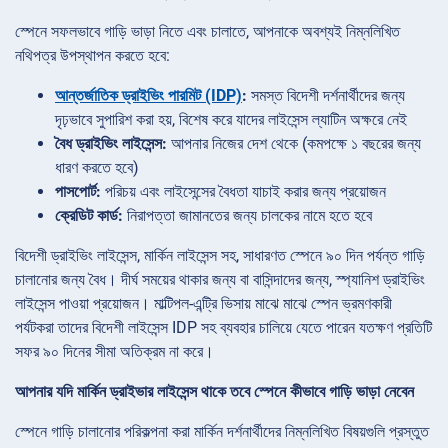
স্পেনে সফলভাবে গাড়ি ভাড়া নিতে এবং চালাতে, আপনাকে অবশ্যই নিম্নলিখিত
নথিপত্র উপস্থাপন করতে হবে:
আন্তর্জাতিক ড্রাইভিং পারমিট (IDP)
:
সমস্ত বিদেশী দর্শনার্থীদের জন্য
দৃঢ়ভাবে সুপারিশ করা হয়, বিশেষ করে যাদের লাইসেন্স ল্যাটিন অক্ষরে নেই
বৈধ ড্রাইভিং লাইসেন্স:
আপনার নিজের দেশ থেকে (কমপক্ষে ১ বছরের জন্য
ধারণ করতে হবে)
পাসপোর্ট:
পরিচয় এবং লাইসেন্সের বৈধতা যাচাই করার জন্য প্রয়োজন
ক্রেডিট কার্ড:
নিরাপত্তা জামানতের জন্য চালকের নামে হতে হবে
বিদেশী ড্রাইভিং লাইসেন্স, মার্কিন লাইসেন্স সহ, সাধারণত স্পেনে ৯০ দিন পর্যন্ত গাড়ি
চালানোর জন্য বৈধ। দীর্ঘ সময়ের থাকার জন্য বা বাসিন্দাদের জন্য, স্প্যানিশ ড্রাইভিং
লাইসেন্স পাওয়া প্রয়োজন। মাল্টিপল-এন্ট্রি ভিসায় মাঝে মাঝে স্পেন ভ্রমণকারী
পর্যটকরা তাদের বিদেশী লাইসেন্স IDP সহ ব্যবহার চালিয়ে যেতে পারেন যতক্ষণ প্রতিটি
সফর ৯০ দিনের সীমা অতিক্রম না করে।
আপনার যদি মার্কিন ড্রাইভার লাইসেন্স থাকে তবে স্পেনে কীভাবে গাড়ি ভাড়া নেবেন
স্পেনে গাড়ি চালানোর পরিকল্পনা করা মার্কিন দর্শনার্থীদের নিম্নলিখিত বিষয়গুলি প্রস্তুত