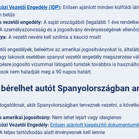
özi Vezetői Engedély (IDP)
:
Erősen ajánlott minden külföldi lá
n betűs
 vezetői engedély:
A saját országából (legalább 1 éve rendelkez
A személyazonosság és a jogosítvány érvényességének ellenőr
tya:
A vezető nevére kell szólnia a kaució miatt
zetői engedélyek, beleértve az amerikai jogosítványokat is, ált
agy lakosok esetében spanyol vezetői engedély megszerzése vá
pésre jogosító vízummal látogató turisták továbbra is használh
ások nem haladják meg a 90 napos határt.
bérelhet autót Spanyolországban am
togatóknak, akik Spanyolországban terveznek vezetni, a következ
 amerikai jogosítvány:
Nem lehet lejárt vagy ideiglenes
özi Vezetői Engedély:
Erősen ajánlott kiegészítő dokumentum
A teljes tartózkodás alatt érvényesnek kell lennie