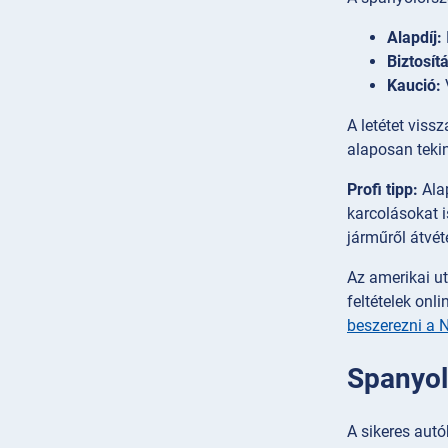
Alapdíj:
Biztosít
Kaució:
A letétet viss
alaposan tekin
Profi tipp:
Alap
karcolásokat i
járműről átvéte
Az amerikai ut
feltételek onl
beszerezni a 
Spanyol
A sikeres aut