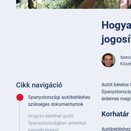
Hogya
jogosí
Szer
Közzé
Cikk navigáció
Autót bérelne
Spanyolország
Spanyolországi autóbérléshez
érdemes megis
szükséges dokumentumok
Korhatár
Hogyan bérelhet autót
Spanyolországban amerikai
Autóbérléshez
jogosítvánnyal