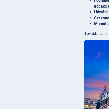
Foglaljo
irodákba
Hétvégi 
Szezonon
Manuáli
További pénzm