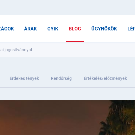
ZÁGOK
ÁRAK
GYIK
BLOG
ÜGYNÖKÖK
LÉ
ai jogosítvánnyal
Érdekes tények
Rendőrség
Értékelés/előzmények