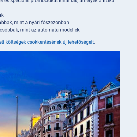
és speciális promóciókat kínálnak, amelyek a fizikai
ak
abbak, mint a nyári főszezonban
lcsóbbak, mint az automata modellek
leti költségek csökkentésének új lehetőségeit
.