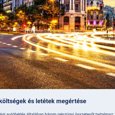
 költségek és letétek megértése
ági autóbérlés általában három pénzügyi összetevőt tartalmaz: