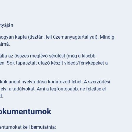
rtyáján
ogyan kapta (tisztán, teli üzemanyagtartállyal). Mindig
áírná.
álja az összes meglévő sérülést (még a kisebb
en. Sok tapasztalt utazó készít videót/fényképeket a
kök angol nyelvtudása korlátozott lehet. A szerződési
yelvi akadályokat. Ami a legfontosabb, ne felejtse el
t.
 dokumentumok
entumokat kell bemutatnia: