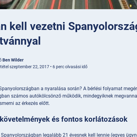
n kell vezetni Spanyolorszá
tvánnyal
ző
Ben Wilder
tétel szeptember 22, 2017 • 6 perc olvasási idő
 Spanyolországban a nyaralása során? A bérlési folyamat megé
ban számos autókölcsönző működik, mindegyiknek megvannak a
merni az érkezés előtt.
 követelmények és fontos korlátozások
 Spanyolországban legalább 21 évesnek kell lennie (egyes ügyn