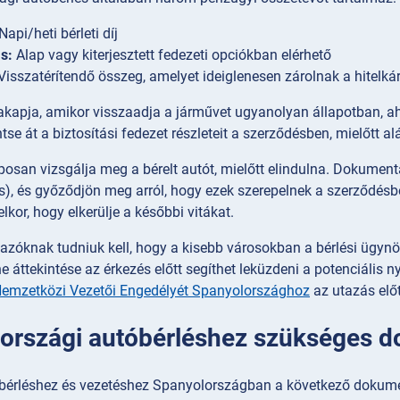
Napi/heti bérleti díj
ás:
Alap vagy kiterjesztett fedezeti opciókban elérhető
Visszatérítendő összeg, amelyet ideiglenesen zárolnak a hitelká
zakapja, amikor visszaadja a járművet ugyanolyan állapotban, ah
tse át a biztosítási fedezet részleteit a szerződésben, mielőtt al
osan vizsgálja meg a bérelt autót, mielőtt elindulna. Dokument
s), és győződjön meg arról, hogy ezek szerepelnek a szerződésb
lkor, hogy elkerülje a későbbi vitákat.
azóknak tudniuk kell, hogy a kisebb városokban a bérlési ügynö
ine áttekintése az érkezés előtt segíthet leküzdeni a potenciális n
Nemzetközi Vezetői Engedélyét Spanyolországhoz
az utazás előt
országi autóbérléshez szükséges
óbérléshez és vezetéshez Spanyolországban a következő dokum