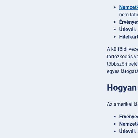
Nemzetk
nem lati
Érvényes
Útlevél:
Hitelkár
A külföldi ve
tartózkodás v
többszöri belé
egyes látogat
Hogyan 
Az amerikai lá
Érvényes
Nemzetk
Útlevél: