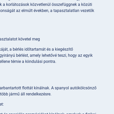
zek a korlátozások közvetlenül összefüggnek a közúti
ztonságát az elmúlt években, a tapasztalatlan vezetők
asztalatot követel meg
áját, a bérlés időtartamát és a kiegészítő
irányú bérlést, amely lehetővé teszi, hogy az egyik
lene térnie a kiindulási pontra.
bantartott flottát kínálnak. A spanyol autókölcsönző
több jármű áll rendelkezésre.
et: