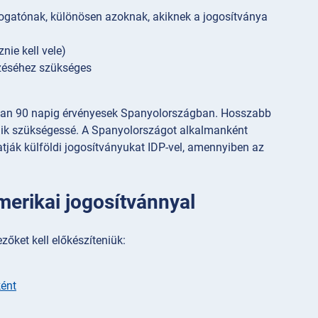
togatónak, különösen azoknak, akiknek a jogosítványa
nie kell vele)
zéséhez szükséges
alában 90 napig érvényesek Spanyolországban. Hosszabb
lik szükségessé. A Spanyolországot alkalmanként
atják külföldi jogosítványukat IDP-vel, amennyiben az
erikai jogosítvánnyal
őket kell előkészíteniük:
ként