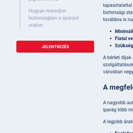
tapasztalattal
Hogyan maradjon
biztonsági sta
biztonságban a spanyol
továbbra is n
utakon
Minimáli
Fiatal ve
Szükség
JELENTKEZÉS
A bérleti díja
szolgáltatáso
városban vegye
A megfel
A nagyobb aut
iparág több mi
A legjobb ára