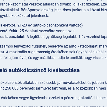
 rendelkező fiatal vezetők általában további díjakat fizetnek. E
tisztikákkal. Bár Spanyolország jelentősen javította a közúti bi
agyobb kockázatot jelentenek.
s életkor:
21-23 év (autókölcsönzőnként változó)
zetői felár:
25 év alatti vezetőkre vonatkozik
es tapasztalat:
A legtöbb ügynökség legalább 1 év vezetési tap
k számos tényezőtől függnek, beleértve az autó kategóriáját, márk
kat. A maximális rugalmasság érdekében sok ügynökség kínál egy
 fel a járművet, és egy másikban adja le anélkül, hogy vissza kel
elő autókölcsönző kiválasztása
ókölcsönzők általában szélesebb járműválasztékot és jobban kar
nt 250 000 bérelhető járművet tart fenn, és a főszezonban még 
k érdekében vegye figyelembe ezeket a pénzmegtakarítási tippek