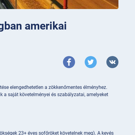
gban amerikai
rtése elengedhetetlen a zökkenőmentes élményhez.
 saját követelményei és szabályzatai, amelyeket
ökségek 23+ éves sofőröket követelnek meg). A kevés