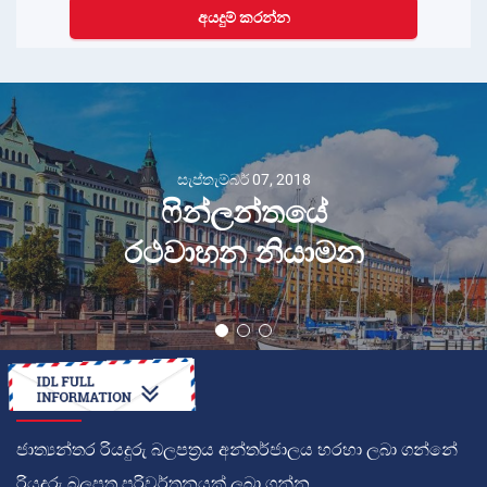
අයදුම් කරන්න
සැප්තැම්බර් 07, 2018
ෆින්ලන්තයේ
රථවාහන නියාමන
කොහොමද
ජාත්‍යන්තර රියදුරු බලපත්‍රය අන්තර්ජාලය හරහා ලබා ගන්නේ
රියදුරු බලපත්‍ර පරිවර්තනයක් ලබා ගන්න