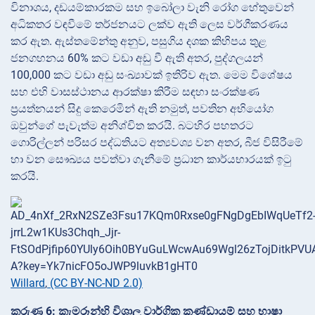
විනාශය, දඩයම්කාරකම සහ ඉබෝලා වැනි රෝග හේතුවෙන්
අධිකතර වඳවීමේ තර්ජනයට ලක්ව ඇති ලෙස වර්ගීකරණය
කර ඇත. ඇස්තමේන්තු අනුව, පසුගිය දශක කිහිපය තුළ
ජනගහනය 60% කට වඩා අඩු වී ඇති අතර, පුද්ගලයන්
100,000 කට වඩා අඩු සංඛ්‍යාවක් ඉතිරිව ඇත. මෙම විශේෂය
සහ එහි වාසස්ථානය ආරක්ෂා කිරීම සඳහා සංරක්ෂණ
ප්‍රයත්නයන් සිදු කෙරෙමින් ඇති නමුත්, පවතින අභියෝග
ඔවුන්ගේ පැවැත්ම අනිශ්චිත කරයි. බටහිර පහතරට
ගොරිල්ලන් පරිසර පද්ධතියට අත්‍යවශ්‍ය වන අතර, බීජ විසිරීමේ
හා වන සෞඛ්‍යය පවත්වා ගැනීමේ ප්‍රධාන කාර්යභාරයක් ඉටු
කරයි.
Willard
,
(CC BY-NC-ND 2.0)
කරුණ 6: කැමරූන්හි විශාල වාර්ගික කණ්ඩායම් සහ භාෂා