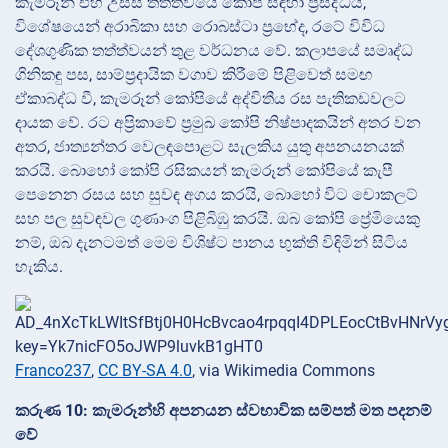
කැමරූන් එහි උසස් තත්ත්වයේ කෝපි සඳහා ප්‍රසිද්ධයි,
විශේෂයෙන් අරාබිකා සහ රොබස්ටා ප්‍රභේද, රටේ විවිධ
දේශගුණික තත්ත්වයන් තුළ වර්ධනය වේ. කලාපයේ සමෘද්ධ
ගිනිකඳු පස, සාම්ප්‍රදායික වගාව කිරීමේ පිළිවෙත් සමඟ
ඒකාබද්ධ වී, කැමරූන් කෝපියේ අද්විතීය රස පැතිකඩවලට
දායක වේ. රට අප්‍රිකාවේ ප්‍රමුඛ කෝපි නිෂ්පාදකයින් අතර වන
අතර, ජාත්‍යන්තර වෙලඳපොළට සැලකිය යුතු අපනයනයක්
කරයි. බොහෝ කෝපි රසිකයන් කැමරූන් කෝපියේ කැපී
පෙනෙන රසය සහ සුවඳ අගය කරයි, බොහෝ විට චොකලට්
සහ පල සුවඳවල ගුණාංග පිළිබිඹු කරයි. ඔබ කෝපි ප්‍රේමියෙකු
නම්, ඔබ දැනටමත් මෙම විශිෂ්ට පානය භුක්ති විඳිමින් සිටිය
හැකිය.
Franco237
,
CC BY-SA 4.0
, via Wikimedia Commons
කරුණ 10: කැමරූන්හි අපනයන ස්වභාවික සම්පත් මත පදනම්
වේ