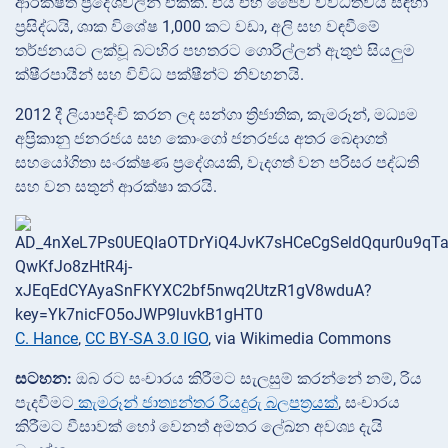
ආරක්ෂිත ප්‍රදේශවලින් එකකි. එය එහි ජෛව විවිධත්වය සඳහා
ප්‍රසිද්ධයි, ශාක විශේෂ 1,000 කට වඩා, අලි සහ වඳවීමේ
තර්ජනයට ලක්වූ බටහිර පහතරට ගොරිල්ලන් ඇතුළු සියලුම
ක්ෂීරපායීන් සහ විවිධ පක්ෂීන්ට නිවහනයි.
2012 දී ලියාපදිංචි කරන ලද සන්ගා ත්‍රිජාතික, කැමරූන්, මධ්‍යම
අප්‍රිකානු ජනරජය සහ කොංගෝ ජනරජය අතර බෙදාගත්
සහයෝගිතා සංරක්ෂණ ප්‍රදේශයකි, වැදගත් වන පරිසර පද්ධති
සහ වන සතුන් ආරක්ෂා කරයි.
C. Hance
,
CC BY-SA 3.0 IGO
, via Wikimedia Commons
සටහන:
ඔබ රට සංචාරය කිරීමට සැලසුම් කරන්නේ නම්, රිය
පැදවීමට
කැමරූන් ජාත්‍යන්තර රියදුරු බලපත්‍රයක්
, සංචාරය
කිරීමට වීසාවක් හෝ වෙනත් අමතර ලේඛන අවශ්‍ය දැයි