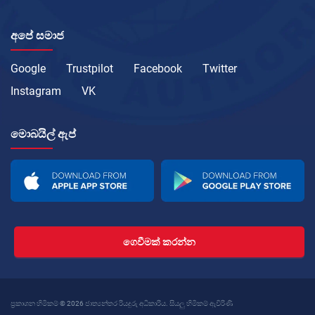
අපේ සමාජ
Google
Trustpilot
Facebook
Twitter
Instagram
VK
මොබයිල් ඇප්
ගෙවීමක් කරන්න
ප්‍රකාශන හිමිකම් © 2026 ජාත්‍යන්තර රියදුරු අධිකාරිය. සියලු හිමිකම් ඇවිරිණි