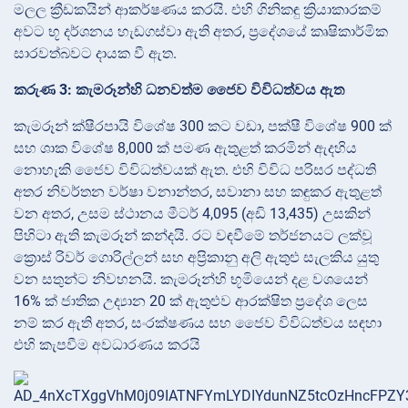
මලල ක්‍රීඩකයින් ආකර්ෂණය කරයි. එහි ගිනිකඳු ක්‍රියාකාරකම්
අවට භූ දර්ශනය හැඩගස්වා ඇති අතර, ප්‍රදේශයේ කෘෂිකාර්මික
සාරවත්බවට දායක වී ඇත.
කරුණ 3: කැමරූන්හි ධනවත්ම ජෛව විවිධත්වය ඇත
කැමරූන් ක්ෂීරපායි විශේෂ 300 කට වඩා, පක්ෂී විශේෂ 900 ක්
සහ ශාක විශේෂ 8,000 ක් පමණ ඇතුළත් කරමින් ඇදහිය
නොහැකි ජෛව විවිධත්වයක් ඇත. එහි විවිධ පරිසර පද්ධති
අතර නිවර්තන වර්ෂා වනාන්තර, සවානා සහ කඳුකර ඇතුළත්
වන අතර, උසම ස්ථානය මීටර් 4,095 (අඩි 13,435) උසකින්
පිහිටා ඇති කැමරූන් කන්දයි. රට වඳවීමේ තර්ජනයට ලක්වූ
ක්‍රොස් රිවර් ගොරිල්ලන් සහ අප්‍රිකානු අලි ඇතුළු සැලකිය යුතු
වන සතුන්ට නිවහනයි. කැමරූන්හි භූමියෙන් දළ වශයෙන්
16% ක් ජාතික උද්‍යාන 20 ක් ඇතුළුව ආරක්ෂිත ප්‍රදේශ ලෙස
නම් කර ඇති අතර, සංරක්ෂණය සහ ජෛව විවිධත්වය සඳහා
එහි කැපවීම අවධාරණය කරයි