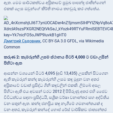
ඇත. මෙම සාර්ථකත්වය අප්‍රිකාවේ ප්‍රමුඛ පාපන්දු ජාතීන්ගෙන්
එකක් ලෙස ඔවුන්ගේ කීර්ති නාමය තහවුරු කර ගත්තේය.
Дмитрий Садовник
, CC BY-SA 3.0 GFDL, via Wikimedia
Common
කරුණ 2: කැමරූන්හි උසම ස්ථානය මීටර් 4,000 ට වඩා උසින්
පිහිටා ඇත
ආසන්න වශයෙන් මීටර් 4,095 (අඩි 13,435) උසකින් සිටගෙන
ඇති කැමරූන් කන්ද කැමරූන්හි උසම කඳු මුදුන වන අතර
අප්‍රිකාවේ වඩාත් ප්‍රසිද්ධ ගිනි කඳුවලින් එකකි. ලිම්බේ අසල
පිහිටා ඇති එය අවසන් වරට 2012 දී පිපිරුණු අතර එහි ජෛව
විවිධත්වය සඳහා ප්‍රසිද්ධයි, සශ්‍රීක වර්ෂා වනාන්තර සහ අද්විතීය
වන සතුන් ඇත. කන්ද ජනප්‍රිය කඳු නැගීමේ ගමනාන්තයක් ද
වන අතර, කැමරූන් කන්දේ හොප් රේස් වාර්ෂිකව ජාත්‍යන්තර