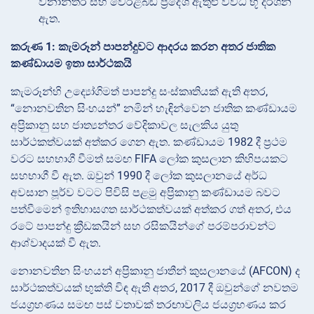
වනාන්තර සහ වෙරළබඩ ප්‍රදේශ ඇතුළු විවිධ භූ දර්ශන
ඇත.
කරුණ 1: කැමරූන් පාපන්දුවට ආදරය කරන අතර ජාතික
කණ්ඩායම ඉතා සාර්ථකයි
කැමරූන්හි උද්‍යෝගිමත් පාපන්දු සංස්කෘතියක් ඇති අතර,
“නොනවතින සිංහයන්” නමින් හැඳින්වෙන ජාතික කණ්ඩායම
අප්‍රිකානු සහ ජාත්‍යන්තර වේදිකාවල සැලකිය යුතු
සාර්ථකත්වයක් අත්කර ගෙන ඇත. කණ්ඩායම 1982 දී ප්‍රථම
වරට සහභාගී වීමත් සමඟ FIFA ලෝක කුසලාන කිහිපයකට
සහභාගී වී ඇත. ඔවුන් 1990 දී ලෝක කුසලානයේ අර්ධ
අවසාන පූර්ව වටට පිවිසි පළමු අප්‍රිකානු කණ්ඩායම බවට
පත්වීමෙන් ඉතිහාසගත සාර්ථකත්වයක් අත්කර ගත් අතර, එය
රටේ පාපන්දු ක්‍රීඩකයින් සහ රසිකයින්ගේ පරම්පරාවන්ට
ආශ්වාදයක් වී ඇත.
නොනවතින සිංහයන් අප්‍රිකානු ජාතීන් කුසලානයේ (AFCON) ද
සාර්ථකත්වයක් භුක්ති විඳ ඇති අතර, 2017 දී ඔවුන්ගේ නවතම
ජයග්‍රහණය සමඟ පස් වතාවක් තරඟාවලිය ජයග්‍රහණය කර