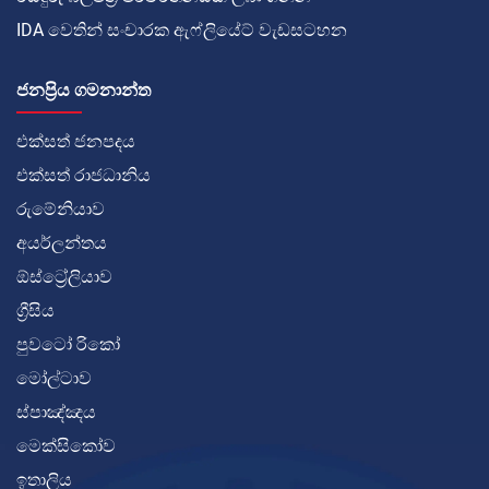
IDA වෙතින් සංචාරක ඇෆ්ලියේට් වැඩසටහන
ජනප්‍රිය ගමනාන්ත
එක්සත් ජනපදය
එක්සත් රාජධානිය
රුමේනියාව
අයර්ලන්තය
ඕස්ට්‍රේලියාව
ග්‍රීසිය
පුවටෝ රිකෝ
මෝල්ටාව
ස්පාඤ්ඤය
මෙක්සිකෝව
ඉතාලිය