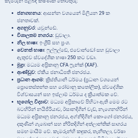
කැමරූන් පිළිබඳ ක්ෂණික තොරතුරු:
ජනගහනය
: ආසන්න වශයෙන් මිලියන 29 ක
ජනතාවක්.
අගනුවර
: යවුන්ඩේ.
විශාලතම නගරය
: ඩුවාලා.
නිල භාෂා
: ඉංග්‍රීසි සහ ප්‍රංශ.
වෙනත් භාෂා
: ෆුල්ෆුල්ඩේ, එවොන්ඩෝ සහ ඩුවාලා
ඇතුළුව ස්වදේශික භාෂා 250 කට වඩා.
මුද්‍රා
: මධ්‍යම අප්‍රිකානු CFA ෆ්‍රෑන්ක් (XAF).
ආණ්ඩුව
: ඒකීය ජනාධිපති ජනරජය.
ප්‍රධාන ආගම
: ක්‍රිස්තියානි ධර්මය (ප්‍රධාන වශයෙන්
ප්‍රොතෙස්තන්ත සහ රෝමානු කතෝලික), ස්වදේශික
විශ්වාසයන් සහ ඉස්ලාම් ධර්මය ද ක්‍රියාත්මක වේ.
භූගෝල විද්‍යාව
: මධ්‍යම අප්‍රිකාවේ පිහිටා ඇති මෙම රට
බටහිරින් නයිජීරියාව, ඊසානදිගින් චැඩ්, නැගෙනහිරින්
මධ්‍යම අප්‍රිකානු ජනරජය, අග්නිදිගින් කොංගෝ ජනරජය,
දකුණින් ගැබොන් සහ නිරිතදිගින් අත්ලාන්තික් සාගරය
සමඟ මායිම් වේ. කැමරූන්හි කඳුකර, තැනිතලා, වර්ෂා