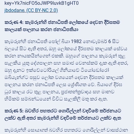
jbdodane
,
(CC BY-NC 2.0)
කරුණ 4: කැමරූන්හි ජනාධිපති ලෝකයේ දෙවන දීර්ඝතම
කාලයක් පාලනය කරන ජනාධිපතියා
කැමරූන්හි ජනාධිපති පෝල් බියා 1982 නොවැම්බර් 6 සිට
බලයේ සිට ඇති අතර, ඔහු ලෝකයේ දීර්ඝතම කාලයක් සේවය
කරන නායකයින්ගෙන් එකකි. ඔහුගේ පාලනය කැමරූන් තුළ
සැලකිය යුතු දේශපාලන සහ සමාජ වෙනස්කම් දැක ඇති අතර,
ඔහු දැනට ඉක්වේටෝරියල් ගිනියාවේ ටියෝඩෝරෝ
ඔබියැන්ග්ට පසුව ලෝක වශයෙන් දෙවන දීර්ඝතම කාලයක්
පාලනය කරන ජනාධිපති ලෙස ශ්‍රේණිගත වේ. බියාගේ දීර්ඝ
ධුර කාලය රට තුළ පාලනය, ප්‍රජාතන්ත්‍රවාදය සහ මානව
හිමිකම් සම්බන්ධයෙන් විවිධ සැලකිලි මතු කර ඇත.
කරුණ 5: බටහිර පහතරට ගොරිල්ලන් වඳවීමේ තර්ජනයට
ලක්ව ඇති අතර කැමරූන්හි වඳවීමේ තර්ජනයට ලක්ව ඇත
කැමරූන්හි සොයාගත් බටහිර පහතරට ගොරිල්ලන් වාසස්ථාන