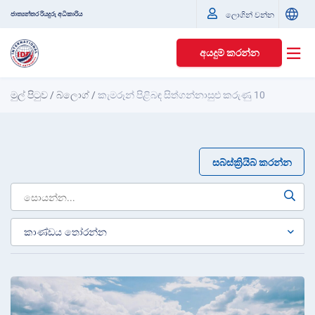
ජාත්‍යන්තර රියදුරු අධිකාරිය
ලොගින් වන්න
අයදුම් කරන්න
මුල් පිටුව
/
බ්ලොග්
/
කැමරූන් පිළිබඳ සිත්ගන්නාසුළු කරුණු 10
සබ්ස්ක්‍රියිබ් කරන්න