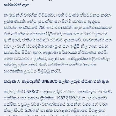
සංඛ්‍යාවක් ඇත
කැමරූන්හි වාර්ගික විවිධත්වය එහි වඩාත්ම නිර්වචනය කරන
ලක්ෂණයකි, බන්ටු, සුඩානික සහ පිග්මි ජනතාව ඇතුළුව
වාර්ගික කණ්ඩායම් 250 කට වඩා සිටිති. සෑම කණ්ඩායමකටම
එහි අද්විතීය සංස්කෘතික පිළිවෙත්, භාෂා සහ සමාජ ව්‍යුහයන්
ඇති අතර, ජාතියේ සමෘද්ධ රටාවට දායක වේ. එවොන්ඩෝ සහ
ඩුවාලා වැනි ස්වදේශික භාෂා ප්‍රංශ සහ ඉංග්‍රීසි නිල භාෂා සමඟ
සමගාමීව සිටින අතර, බහුභාෂා පරිසරයක් නිර්මාණය කරයි.
මෙම විවිධත්වය උත්සව, කලාව සහ සාම්ප්‍රදායික පිළිවෙත්වල
සමරනු ලබන අතර, රටේ ඓතිහාසික සංකීර්ණතා සහ
සංස්කෘතික උරුමය පිළිබිඹු කරයි.
කරුණ 7: කැමරූන්හි UNESCO ලෝක උරුම ස්ථාන 2 ක් ඇත
කැමරූන්හි UNESCO ලෝක උරුම ස්ථාන දෙකක් ඇත: ජා සත්ව
රක්ෂිතය සහ සන්ගා ත්‍රිජාතික. 1987 දී පිහිටුවන ලද ජා සත්ව
රක්ෂිතය, ප්‍රබල වර්ෂා වනාන්තරයේ ආසන්න වශයෙන් වර්ග
කිලෝමීටර් 5,260 ක් ව්‍යාප්ත වන අතර අප්‍රිකාවේ විශාලතම