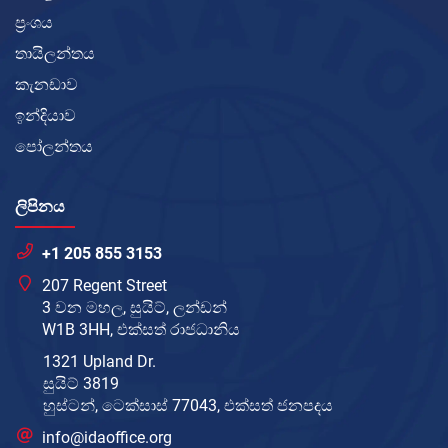
ප්‍රංශය
තායිලන්තය
කැනඩාව
ඉන්දියාව
පෝලන්තය
ලිපිනය
+1 205 855 3153
207 Regent Street
3 වන මහල, සුයිට්, ලන්ඩන්
W1B 3HH, එක්සත් රාජධානිය
1321 Upland Dr.
සුයිට් 3819
හුස්ටන්, ටෙක්සාස් 77043, එක්සත් ජනපදය
info@idaoffice.org