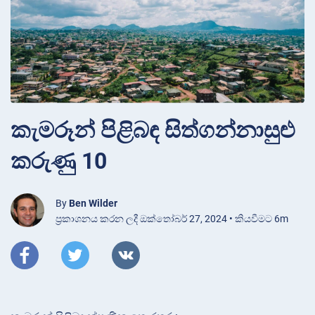
කැමරූන් පිළිබඳ සිත්ගන්නාසුළු
කරුණු 10
By
Ben Wilder
ප්‍රකාශනය කරන ලදී ඔක්තෝබර් 27, 2024 • කියවීමට 6m