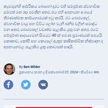
කැමරූන්හි ආර්ථිකය බොහෝ දුරට එහි සම්පුර්ණ ස්වභාවික
සම්පත් මත රඳා පවතින අතර, එය එහි අපනයන අංශයේ
තීරණාත්මක කාර්යභාරයක් ඉටු කරයි. රට බොරතෙල්,
ස්වභාවික වායු සහ විවිධ ලෝහ වැනි ඛනිජ වලින් සමෘද්ධ
වන අතර, බොරතෙල් වඩාත්ම සැලකිය යුතු වන අතර, රටේ
සම්පූර්ණ ආදායමෙන් සියයට 40 ක් පමණ ප්‍රමාණයක් සපයයි.
කොකාව, කෝපි සහ කෙසෙල් ඇතුළු කෘෂිකාර්මික නිෂ්පාදන ද
අපනයනවල සැලකිය යුතු කොටසක් සාදයි.
By
Ben Wilder
ප්‍රකාශනය කරන ලදී ඔක්තෝබර් 27, 2024 • කියවීමට 6m