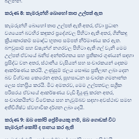
බලන්න.
කරුණ 8: කැමරූන්හි බොහෝ තාප උල්පත් ඇත
කැමරූන්හි බොහෝ තාප උල්පත් ඇති අතර, ඒවා ප්‍රධාන
වශයෙන් බටහිර කඳුකර ප්‍රදේශවල පිහිටා ඇති අතර, ගිනිකඳු
ක්‍රියාකාරකම් සමෘද්ධ භූතාප සම්පත් නිර්මාණය කර ඇත.
බෆවුසාම් සහ ඩ්ෂැන්ග් නගරවල පිහිටා ඇති ගල් වැනි මෙම
උල්පත් ඒවායේ ඛනිජ අන්තර්ගතය සහ ප්‍රතිකාර ගුණයන් සඳහා
ප්‍රසිද්ධ වන අතර, ස්ථානීය වැසියන් සහ සංචාරකයන් දෙකම
ආකර්ෂණය කරයි. උණුසුම් ජලය සෞඛ්‍ය ප්‍රතිලාභ ලබා දෙන
බව විශ්වාස කෙරෙන අතර, සුභසාධන සංචාරක ගමනාන්ත
ලෙස ජනප්‍රිය කරයි. මීට අමතරව, මෙම උල්පතවල සශ්‍රීක
පරිසරය ඒවායේ ආකර්ෂණය වැඩි දියුණු කරන අතර,
සංචාරකයින්ට විවේකය සහ නැවුම්බව සඳහා අවස්ථාව සමඟ
අතිවිශිෂ්ට ස්වභාවික දර්ශන ලබා දෙයි.
කරුණ 9: ඔබ කෝපි ප්‍රේමියෙකු නම්, ඔබ ගොඩක් විට
කැමරූන් කෝපි ද පානය කර ඇති