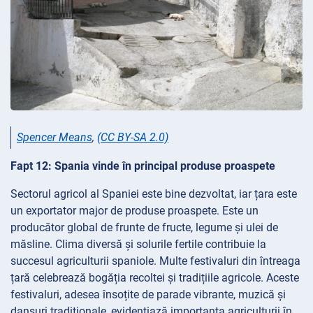
Spencer Means
,
(CC BY-SA 2.0)
Fapt 12: Spania vinde în principal produse proaspete
Sectorul agricol al Spaniei este bine dezvoltat, iar țara este
un exportator major de produse proaspete. Este un
producător global de frunte de fructe, legume și ulei de
măsline. Clima diversă și solurile fertile contribuie la
succesul agriculturii spaniole. Multe festivaluri din întreaga
țară celebrează bogăția recoltei și tradițiile agricole. Aceste
festivaluri, adesea însoțite de parade vibrante, muzică și
dansuri tradiționale, evidențiază importanța agriculturii în