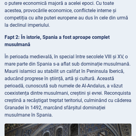
o putere economică majoră a acelei epoci. Cu toate
acestea, provocările economice, conflictele interne și
competiția cu alte puteri europene au dus în cele din urmă
la declinul imperiului.
Fapt 2: În istorie, Spania a fost aproape complet
musulmană
În perioada medievală, în special între secolele VIII și XV, o
mare parte din Spania s-a aflat sub dominație musulmană.
Maurii islamici au stabilit un califat în Peninsula Iberică,
aducând progrese în știință, artă și cultură. Această
perioadă, cunoscută sub numele de Al-Andalus, a văzut
coexistența dintre musulmani, creștini și evrei. Reconquista
creștină a recâștigat treptat teritoriul, culminând cu căderea
Granadei în 1492, marcând sfârșitul dominației
musulmane în Spania.