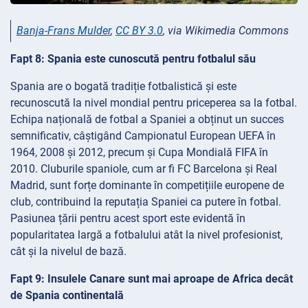
Banja-Frans Mulder
,
CC BY 3.0
, via Wikimedia Commons
Fapt 8: Spania este cunoscută pentru fotbalul său
Spania are o bogată tradiție fotbalistică și este
recunoscută la nivel mondial pentru priceperea sa la fotbal.
Echipa națională de fotbal a Spaniei a obținut un succes
semnificativ, câștigând Campionatul European UEFA în
1964, 2008 și 2012, precum și Cupa Mondială FIFA în
2010. Cluburile spaniole, cum ar fi FC Barcelona și Real
Madrid, sunt forțe dominante în competițiile europene de
club, contribuind la reputația Spaniei ca putere în fotbal.
Pasiunea țării pentru acest sport este evidentă în
popularitatea largă a fotbalului atât la nivel profesionist,
cât și la nivelul de bază.
Fapt 9: Insulele Canare sunt mai aproape de Africa decât
de Spania continentală