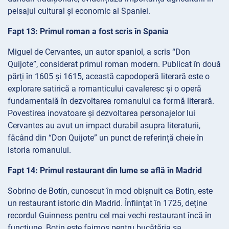
peisajul cultural și economic al Spaniei.
Fapt 13: Primul roman a fost scris în Spania
Miguel de Cervantes, un autor spaniol, a scris “Don
Quijote”, considerat primul roman modern. Publicat în două
părți în 1605 și 1615, această capodoperă literară este o
explorare satirică a romanticului cavaleresc și o operă
fundamentală în dezvoltarea romanului ca formă literară.
Povestirea inovatoare și dezvoltarea personajelor lui
Cervantes au avut un impact durabil asupra literaturii,
făcând din “Don Quijote” un punct de referință cheie în
istoria romanului.
Fapt 14: Primul restaurant din lume se află în Madrid
Sobrino de Botín, cunoscut în mod obișnuit ca Botin, este
un restaurant istoric din Madrid. Înființat în 1725, deține
recordul Guinness pentru cel mai vechi restaurant încă în
funcțiune. Botin este faimos pentru bucătăria sa