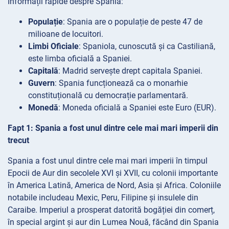
Informații rapide despre Spania:
Populație
: Spania are o populație de peste 47 de
milioane de locuitori.
Limbi Oficiale
: Spaniola, cunoscută și ca Castiliană,
este limba oficială a Spaniei.
Capitală
: Madrid servește drept capitala Spaniei.
Guvern
: Spania funcționează ca o monarhie
constituțională cu democrație parlamentară.
Monedă
: Moneda oficială a Spaniei este Euro (EUR).
Fapt 1: Spania a fost unul dintre cele mai mari imperii din
trecut
Spania a fost unul dintre cele mai mari imperii în timpul
Epocii de Aur din secolele XVI și XVII, cu colonii importante
în America Latină, America de Nord, Asia și Africa. Coloniile
notabile includeau Mexic, Peru, Filipine și insulele din
Caraibe. Imperiul a prosperat datorită bogăției din comerț,
în special argint și aur din Lumea Nouă, făcând din Spania