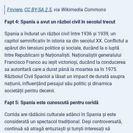
Friviere
,
CC BY-SA 2.5
, via Wikimedia Commons
Fapt 4: Spania a avut un război civil în secolul trecut
Spania a îndurat un război civil între 1936 și 1939, un
capitol semnificativ în istoria sa din secolul XX. Conflictul a
apărut din tensiuni politice și sociale, ducând la o luptă
între Republicani și Naționaliști. Naționaliștii generalului
Francisco Franco au ieșit victorioși, ducând la conducerea
sa autoritară care a durat până la moartea sa în 1975.
Războiul Civil Spaniol a lăsat un impact de durată asupra
națiunii, influențând peisajul său politic și dinamica
societății pentru decenii.
Fapt 5: Spania este cunoscută pentru coridă
Corrida are rădăcini culturale adânci în Spania și este
considerată un spectacol tradițional. Deși controversată,
continuă să atragă entuziaști și turiști interesați să