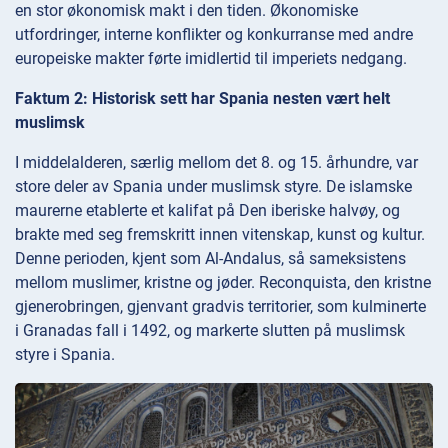
en stor økonomisk makt i den tiden. Økonomiske
utfordringer, interne konflikter og konkurranse med andre
europeiske makter førte imidlertid til imperiets nedgang.
Faktum 2: Historisk sett har Spania nesten vært helt
muslimsk
I middelalderen, særlig mellom det 8. og 15. århundre, var
store deler av Spania under muslimsk styre. De islamske
maurerne etablerte et kalifat på Den iberiske halvøy, og
brakte med seg fremskritt innen vitenskap, kunst og kultur.
Denne perioden, kjent som Al-Andalus, så sameksistens
mellom muslimer, kristne og jøder. Reconquista, den kristne
gjenerobringen, gjenvant gradvis territorier, som kulminerte
i Granadas fall i 1492, og markerte slutten på muslimsk
styre i Spania.