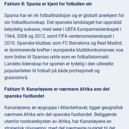
Faktum 8: Spania er kjent for fotballen sin
Spania har en rik fotballtradisjon og er globalt anerkjent for
sin fotballkunnskap. Det spanske landslaget har oppnådd
betydelig suksess, med seier i UEFA Europamesterskapet i
1964, 2008 og 2012, samt FIFA verdensmesterskapet i
2010. Spanske klubber, som FC Barcelona og Real Madrid,
er dominerende krefter i europeiske klubbkonkurranser, noe
som bidrar til Spanias rykte som en fotballstormakt.
Landets lidenskap for sporten er tydelig i den utbredte
populariteten til fotball på både profesjonelt og
grasrotnivå.
Faktum 9: Kanariøyene er nærmere Afrika enn det
spanske fastlandet
Kanariøyene, en øygruppe i Atlanterhavet, ligger geografisk
nærmere Afrika enn det spanske fastlandet. Beliggende
utenfor nordvestkysten av Afrika, har Kanariøyene en
strategisk plassering, med det nærmeste punktet til det