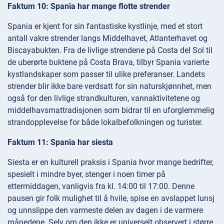
Faktum 10: Spania har mange flotte strender
Spania er kjent for sin fantastiske kystlinje, med et stort
antall vakre strender langs Middelhavet, Atlanterhavet og
Biscayabukten. Fra de livlige strendene på Costa del Sol til
de uberørte buktene på Costa Brava, tilbyr Spania varierte
kystlandskaper som passer til ulike preferanser. Landets
strender blir ikke bare verdsatt for sin naturskjønnhet, men
også for den livlige strandkulturen, vannaktivitetene og
middelhavsmattradisjonen som bidrar til en uforglemmelig
strandopplevelse for både lokalbefolkningen og turister.
Faktum 11: Spania har siesta
Siesta er en kulturell praksis i Spania hvor mange bedrifter,
spesielt i mindre byer, stenger i noen timer på
ettermiddagen, vanligvis fra kl. 14:00 til 17:00. Denne
pausen gir folk mulighet til å hvile, spise en avslappet lunsj
og unnslippe den varmeste delen av dagen i de varmere
månedene. Selv om den ikke er universelt observert i større