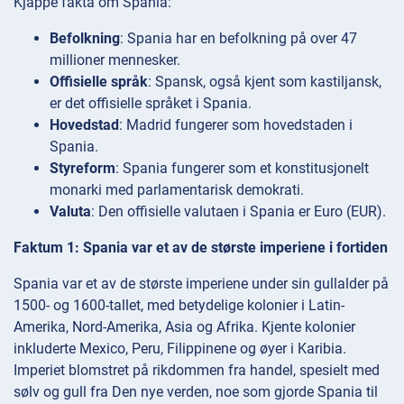
Kjappe fakta om Spania:
Befolkning
: Spania har en befolkning på over 47
millioner mennesker.
Offisielle språk
: Spansk, også kjent som kastiljansk,
er det offisielle språket i Spania.
Hovedstad
: Madrid fungerer som hovedstaden i
Spania.
Styreform
: Spania fungerer som et konstitusjonelt
monarki med parlamentarisk demokrati.
Valuta
: Den offisielle valutaen i Spania er Euro (EUR).
Faktum 1: Spania var et av de største imperiene i fortiden
Spania var et av de største imperiene under sin gullalder på
1500- og 1600-tallet, med betydelige kolonier i Latin-
Amerika, Nord-Amerika, Asia og Afrika. Kjente kolonier
inkluderte Mexico, Peru, Filippinene og øyer i Karibia.
Imperiet blomstret på rikdommen fra handel, spesielt med
sølv og gull fra Den nye verden, noe som gjorde Spania til