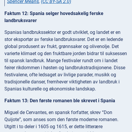
Spencer Means
,
(CC BY-SA 2.0)
Faktum 12: Spania selger hovedsakelig ferske
landbruksvarer
Spanias landbrukssektor er godt utviklet, og landet er en
stor eksportør av ferske landbruksvarer. Det er en ledende
global produsent av frukt, grønnsaker og olivenolje. Det
varierte klimaet og den fruktbare jorden bidrar til suksessen
til spansk landbruk. Mange festivaler rundt om i landet
feirer rikdommen i høsten og landbrukstradisjonene. Disse
festivalene, ofte ledsaget av livlige parader, musikk og
tradisjonelle danser, fremhever viktigheten av landbruk i
Spanias kulturelle og økonomiske landskap.
Faktum 13: Den første romanen ble skrevet i Spania
Miguel de Cervantes, en spansk forfatter, skrev “Don
Quijote”, som anses som den første moderne romanen.
Utgitt i to deler i 1605 og 1615, er dette litterære