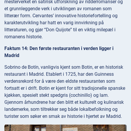
mesterverket en satirisk utforskning av ridderromanser og
et grunnleggende verk i utviklingen av romanen som
litterær form. Cervantes’ innovative historiefortelling og
karakterutvikling har hatt en varig innvirkning på
litteraturen, og gjør “Don Quijote” til en viktig milepæl i
romanens historie.
Faktum 14: Den første restauranten i verden ligger i
Madrid
Sobrino de Botín, vanligvis kjent som Botin, er en historisk
restaurant i Madrid. Etablert i 1725, har den Guinness
verdensrekord for å være den eldste restauranten som
fortsatt er i drift. Botin er kjent for sitt tradisjonelle spanske
kjøkken, spesielt stekt spedgris (cochinillo) og lam.
Gjennom århundrene har den blitt et kulturelt og kulinarisk
landemerke, som tiltrekker seg både lokalbefolkning og
turister som søker en smak av historie i hjertet av Madrid.