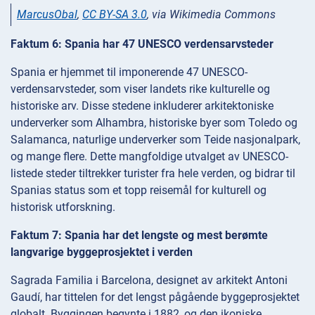
MarcusObal
,
CC BY-SA 3.0
, via Wikimedia Commons
Faktum 6: Spania har 47 UNESCO verdensarvsteder
Spania er hjemmet til imponerende 47 UNESCO-
verdensarvsteder, som viser landets rike kulturelle og
historiske arv. Disse stedene inkluderer arkitektoniske
underverker som Alhambra, historiske byer som Toledo og
Salamanca, naturlige underverker som Teide nasjonalpark,
og mange flere. Dette mangfoldige utvalget av UNESCO-
listede steder tiltrekker turister fra hele verden, og bidrar til
Spanias status som et topp reisemål for kulturell og
historisk utforskning.
Faktum 7: Spania har det lengste og mest berømte
langvarige byggeprosjektet i verden
Sagrada Familia i Barcelona, designet av arkitekt Antoni
Gaudí, har tittelen for det lengst pågående byggeprosjektet
globalt. Byggingen begynte i 1882, og den ikoniske