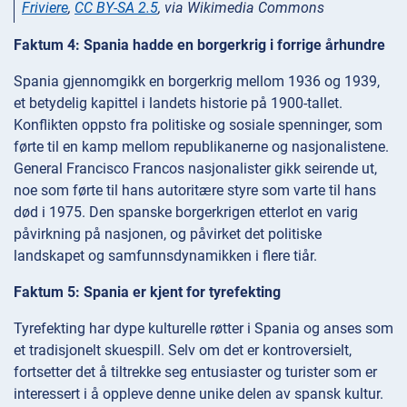
Friviere
,
CC BY-SA 2.5
, via Wikimedia Commons
Faktum 4: Spania hadde en borgerkrig i forrige århundre
Spania gjennomgikk en borgerkrig mellom 1936 og 1939,
et betydelig kapittel i landets historie på 1900-tallet.
Konflikten oppsto fra politiske og sosiale spenninger, som
førte til en kamp mellom republikanerne og nasjonalistene.
General Francisco Francos nasjonalister gikk seirende ut,
noe som førte til hans autoritære styre som varte til hans
død i 1975. Den spanske borgerkrigen etterlot en varig
påvirkning på nasjonen, og påvirket det politiske
landskapet og samfunnsdynamikken i flere tiår.
Faktum 5: Spania er kjent for tyrefekting
Tyrefekting har dype kulturelle røtter i Spania og anses som
et tradisjonelt skuespill. Selv om det er kontroversielt,
fortsetter det å tiltrekke seg entusiaster og turister som er
interessert i å oppleve denne unike delen av spansk kultur.