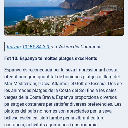
trolvag
,
CC BY-SA 3.0
, via Wikimedia Commons
Fet 10: Espanya té moltes platges excel·lents
Espanya és reconeguda per la seva impressionant costa,
oferint una gran quantitat de boniques platges al llarg del
Mar Mediterrani, l’Oceà Atlàntic i el Golf de Biscaia. Des de
les animades platges de la Costa del Sol fins a les cales
verges de la Costa Brava, Espanya proporciona diversos
paisatges costaners per satisfer diverses preferències. Les
platges del país no només són apreciades per la seva
bellesa escènica, sinó també per la vibrant cultura
costanera, activitats aquàtiques i gastronomia