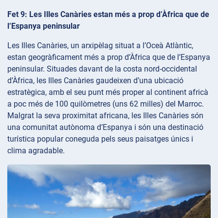
Fet 9: Les Illes Canàries estan més a prop d’Àfrica que de
l’Espanya peninsular
Les Illes Canàries, un arxipèlag situat a l’Oceà Atlàntic,
estan geogràficament més a prop d’Àfrica que de l’Espanya
peninsular. Situades davant de la costa nord-occidental
d’Àfrica, les Illes Canàries gaudeixen d’una ubicació
estratègica, amb el seu punt més proper al continent africà
a poc més de 100 quilòmetres (uns 62 milles) del Marroc.
Malgrat la seva proximitat africana, les Illes Canàries són
una comunitat autònoma d’Espanya i són una destinació
turística popular coneguda pels seus paisatges únics i
clima agradable.