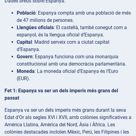
Dades breus sobre Espanya:
Població
: Espanya compta amb una població de més
de 47 milions de persones.
Llengües oficials
: El castellà, també conegut com a
espanyol, és la llengua oficial d’Espanya.
Capital
: Madrid serveix com a ciutat capital
d’Espanya.
Govern
: Espanya funciona com una monarquia
constitucional amb una democràcia parlamentària.
Moneda
: La moneda oficial d’Espanya és l’Euro
(EUR).
Fet 1: Espanya va ser un dels imperis més grans del
passat
Espanya va ser un dels imperis més grans durant la seva
Edat d’Or als segles XVI i XVII, amb colònies significatives a
Amèrica Llatina, Amèrica del Nord, Àsia i Àfrica. Les
colònies destacades incloïen Mèxic, Perú, les Filipines i les