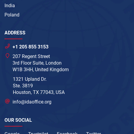
India
Poland
ADDRESS
+1 205 855 3153
207 Regent Street
3rd Floor Suite, London
W1B 3HH, United Kingdom
1321 Upland Dr.
Ste. 3819
Houston, TX 77043, USA
info@idaoffice.org
OUR SOCIAL