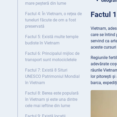
Geograf
mare peșteră din lume
Factul 1
Factul 4: În Vietnam, o rețea de
tuneluri făcute de om a fost
preservată
Vietnam, adese
care se întind 
Factul 5: Există multe temple
servind ca art
budiste în Vietnam
aceste cursuri 
Factul 6: Principalul mijloc de
Regiunile fert
transport sunt motocicletele
adevărate coșu
râurile Vietnam
Factul 7: Există 8 Situri
lor pitorești ș
UNESCO Patrimoniul Mondial
barca, expediț
în Vietnam
Factul 8: Berea este populară
în Vietnam și este una dintre
cele mai ieftine din lume
Factul 9: Există locații