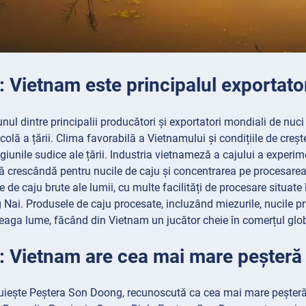
: Vietnam este principalul exportato
nul dintre principalii producători și exportatori mondiali de nuci 
lă a țării. Clima favorabilă a Vietnamului și condițiile de creșter
egiunile sudice ale țării. Industria vietnameză a cajului a experi
lă crescândă pentru nucile de caju și concentrarea pe procesar
le de caju brute ale lumii, cu multe facilități de procesare situa
Nai. Produsele de caju procesate, incluzând miezurile, nucile pră
treaga lume, făcând din Vietnam un jucător cheie în comerțul glob
3: Vietnam are cea mai mare peșteră
iește Peștera Son Doong, recunoscută ca cea mai mare peșteră 