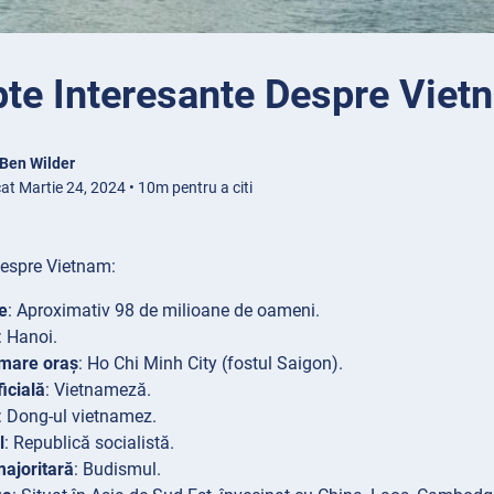
pte Interesante Despre Viet
Ben Wilder
at Martie 24, 2024 • 10m pentru a citi
despre Vietnam:
e
: Aproximativ 98 de milioane de oameni.
: Hanoi.
 mare oraș
: Ho Chi Minh City (fostul Saigon).
icială
: Vietnameză.
: Dong-ul vietnamez.
l
: Republică socialistă.
majoritară
: Budismul.