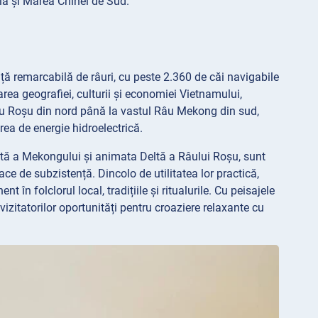
ia și Marea Chinei de Sud.
ă remarcabilă de râuri, cu peste 2.360 de căi navigabile
area geografiei, culturii și economiei Vietnamului,
 Râu Roșu din nord până la vastul Râu Mekong din sud,
area de energie hidroelectrică.
eltă a Mekongului și animata Deltă a Râului Roșu, sunt
ce de subzistență. Dincolo de utilitatea lor practică,
 în folclorul local, tradițiile și ritualurile. Cu peisajele
și vizitatorilor oportunități pentru croaziere relaxante cu