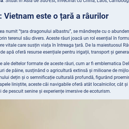
ia
: Situat în Asia de Sud-Est, învecinat cu China, Laos, Cambodg
: Vietnam este o țară a râurilor
a numit “țara dragonului albastru”, se mândrește cu o abundenț
prin terenul său divers. Aceste râuri joacă un rol esențial în form
ere vitale care susțin viața în întreaga țară. De la maiestuosul
de apă oferă resurse esențiale pentru irigații, transport și gener
ile ale deltelor formate de aceste râuri, cum ar fi emblematica D
ri de pâine, susținând o agricultură extinsă și milioane de mijloa
ului dețin și o semnificație culturală profundă, figurând proeminent
i apele liniștite, aceste căi navigabile oferă atât localnicilor, cât 
ii de pescuit senine și experiențe imersive de ecoturism.