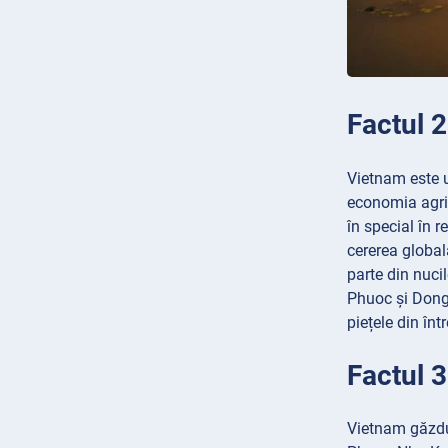
Factul 2
Vietnam este u
economia agrico
în special în r
cererea globa
parte din nuci
Phuoc și Dong 
piețele din în
Factul 
Vietnam găzdu