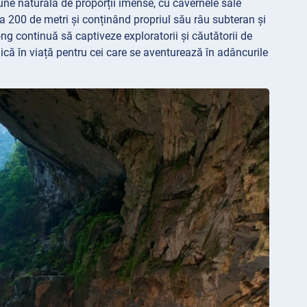
e naturală de proporții imense, cu cavernele sale
a 200 de metri și conținând propriul său râu subteran și
g continuă să captiveze exploratorii și căutătorii de
ică în viață pentru cei care se aventurează în adâncurile