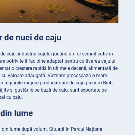
r de nuci de caju
de caju, industria cajului jucând un rol semnificativ în
e potrivite îl fac bine adaptat pentru cultivarea cajului,
mentat o creștere rapidă în ultimele decenii, alimentată de
ea cu valoare adăugată. Vietnam procesează o mare
te în regiunile majore producătoare de caju precum Binh
jite și gustările pe bază de caju, sunt exportate pe
al cu caju.
 din lume
din lume după volum. Situată în Parcul Național