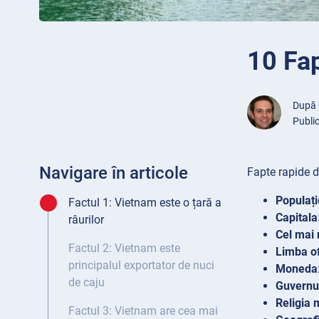
10 Fa
După
Public
Navigare în articole
Fapte rapide 
Populați
Factul 1: Vietnam este o țară a
Capitala
râurilor
Cel mai
Factul 2: Vietnam este
Limba of
principalul exportator de nuci
Moneda
de caju
Guvernu
Religia 
Factul 3: Vietnam are cea mai