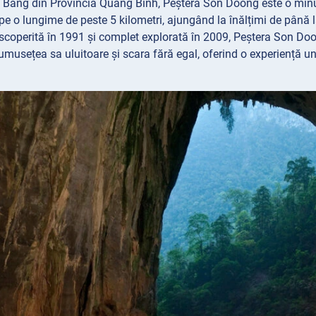
Bang din Provincia Quang Binh, Peștera Son Doong este o minun
pe o lungime de peste 5 kilometri, ajungând la înălțimi de până l
coperită în 1991 și complet explorată în 2009, Peștera Son Doon
umusețea sa uluitoare și scara fără egal, oferind o experiență un