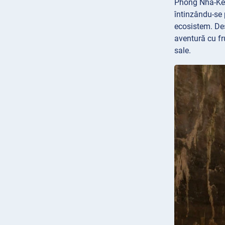
Phong Nha-Ke 
întinzându-se 
ecosistem. Des
aventură cu fr
sale.