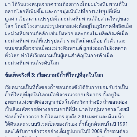
มา ได้รับแรงหนุนจากความต้องการเม็ดมะม่วงหิมพานต์ใน
ตลาดโลกที่เพิ่มขึ้น และการมุ่งเน้นไปที่การแปรรูปที่เพิ่ม
มูลค่า เวียดนามแปรรูปเม็ดมะม่วงหิมพานต์ดิบส่วนใหญ่ของ
โลก โดยมีโรงงานแปรรูปหลายแห่งตั้งอยู่ในภูมิภาคที่ผลิตเม็ด
มะม่วงหิมพานต์หลัก เช่น บิงฟวก และด่องไน ผลิตภัณฑ์เม็ด
มะม่วงหิมพานต์ที่แปรรูปแล้ว รวมถึงเม็ดเปลือย ถั่วคั่ว และ
ขนมขบเคี้ยวจากเม็ดมะม่วงหิมพานต์ ถูกส่งออกไปยังตลาด
ทั่วโลก ทำให้เวียดนามเป็นผู้เล่นสำคัญในการค้าเม็ด
มะม่วงหิมพานต์ระดับโลก
ข้อเท็จจริงที่ 3: เวียดนามมีถ้ำที่ใหญ่ที่สุดในโลก
เวียดนามเป็นที่ตั้งของถ้ำซอนด่องซึ่งได้รับการยอมรับว่าเป็น
ถ้ำที่ใหญ่ที่สุดในโลกเมื่อพิจารณาจากปริมาตร ตั้งอยู่ใน
อุทยานแห่งชาติฟ่องญาเก่บัง ในจังหวัดกว๋างบิง ถ้ำซอนด่อง
เป็นสิ่งมหัศจรรย์ทางธรรมชาติที่มีขนาดใหญ่มหาศาล โดยมี
ช่องถ้ำที่ยาวกว่า 5 กิโลเมตร สูงถึง 200 เมตร และมีแม่น้ำ
ใต้ดินและระบบนิเวศเป็นของตัวเอง ถ้ำนี้ถูกค้นพบในปี 1991
และได้รับการสำรวจอย่างเต็มรูปแบบในปี 2009 ถ้ำซอนด่อง