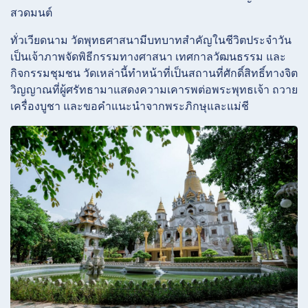
สวดมนต์
ทั่วเวียดนาม วัดพุทธศาสนามีบทบาทสำคัญในชีวิตประจำวัน
เป็นเจ้าภาพจัดพิธีกรรมทางศาสนา เทศกาลวัฒนธรรม และ
กิจกรรมชุมชน วัดเหล่านี้ทำหน้าที่เป็นสถานที่ศักดิ์สิทธิ์ทางจิต
วิญญาณที่ผู้ศรัทธามาแสดงความเคารพต่อพระพุทธเจ้า ถวาย
เครื่องบูชา และขอคำแนะนำจากพระภิกษุและแม่ชี