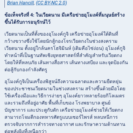
Brian Hancill
,
(CC BY-NC 2.0)
ข้อเท็จจริงที่ 4: ในเวียดนาม มีเครือข่ายอุโมงค์ที่มนุษย์สร้าง
ขึ้นได้รับการอนุรักษ์ไว้
เวียดนามเป็นที่ตั้งของอุโมงค์กูจิ เครือข่ายอุโมงค์ใต้ดินที่
กว้างขวางซึ่งใช้โดยนักสู้กองโจรเวียดกงในช่วงสงคราม
เวียดนาม ตั้งอยู่ใกล้นครโฮจิมินห์ (เดิมคือไซ่ง่อน) อุโมงค์กูจิ
ทำหน้าที่เป็นฐานทัพเชิงยุทธศาสตร์ที่สำคัญสำหรับเวียดกง
โดยให้ที่หลบภัย เส้นทางสื่อสาร เส้นทางเสบียง และจุดป้องกัน
ต่อสู้กับกองกำลังศัตรู
อุโมงค์กูจิเป็นเครื่องพิสูจน์ถึงความฉลาดและความยืดหยุ่น
ของประชาชนเวียดนามในช่วงสงคราม สร้างขึ้นด้วยมือโดย
ใช้เครื่องมือและวิธีการง่ายๆ อุโมงค์ยาวหลายร้อยกิโลเมตร
และรวมถึงที่อยู่อาศัย พื้นที่เก็บของ โรงพยาบาล ศูนย์
บัญชาการ และประตูกับดัก เครือข่ายอุโมงค์ช่วยให้เวียดกง
สามารถโจมตีกองทหารศัตรูแบบเซอร์ไพรส์ หลบหนีการ
ตรวจจับจากการสำรวจทางอากาศ และรักษาความต้านทาน
ต่อพลังยิงที่เหนือกว่า