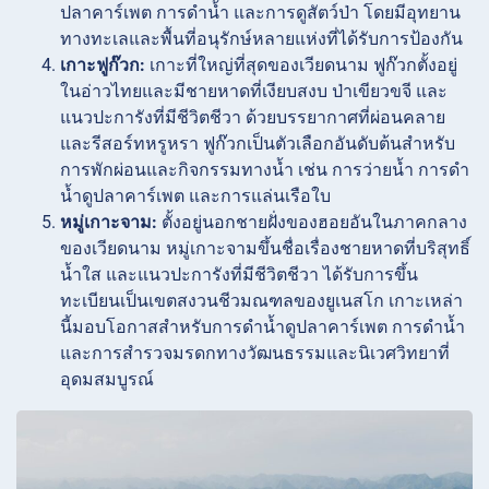
ปลาคาร์เพต การดำน้ำ และการดูสัตว์ป่า โดยมีอุทยาน
ทางทะเลและพื้นที่อนุรักษ์หลายแห่งที่ได้รับการป้องกัน
เกาะฟูก๊วก:
เกาะที่ใหญ่ที่สุดของเวียดนาม ฟูก๊วกตั้งอยู่
ในอ่าวไทยและมีชายหาดที่เงียบสงบ ป่าเขียวขจี และ
แนวปะการังที่มีชีวิตชีวา ด้วยบรรยากาศที่ผ่อนคลาย
และรีสอร์ทหรูหรา ฟูก๊วกเป็นตัวเลือกอันดับต้นสำหรับ
การพักผ่อนและกิจกรรมทางน้ำ เช่น การว่ายน้ำ การดำ
น้ำดูปลาคาร์เพต และการแล่นเรือใบ
หมู่เกาะจาม:
ตั้งอยู่นอกชายฝั่งของฮอยอันในภาคกลาง
ของเวียดนาม หมู่เกาะจามขึ้นชื่อเรื่องชายหาดที่บริสุทธิ์
น้ำใส และแนวปะการังที่มีชีวิตชีวา ได้รับการขึ้น
ทะเบียนเป็นเขตสงวนชีวมณฑลของยูเนสโก เกาะเหล่า
นี้มอบโอกาสสำหรับการดำน้ำดูปลาคาร์เพต การดำน้ำ
และการสำรวจมรดกทางวัฒนธรรมและนิเวศวิทยาที่
อุดมสมบูรณ์