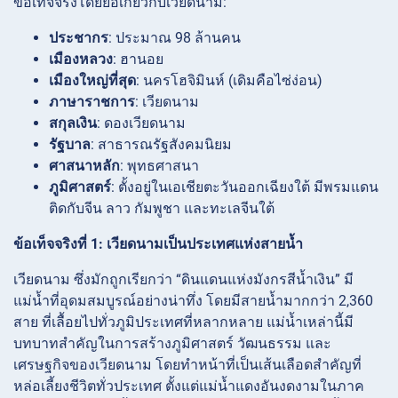
ข้อเท็จจริงโดยย่อเกี่ยวกับเวียดนาม:
ประชากร
: ประมาณ 98 ล้านคน
เมืองหลวง
: ฮานอย
เมืองใหญ่ที่สุด
: นครโฮจิมินห์ (เดิมคือไซ่ง่อน)
ภาษาราชการ
: เวียดนาม
สกุลเงิน
: ดองเวียดนาม
รัฐบาล
: สาธารณรัฐสังคมนิยม
ศาสนาหลัก
: พุทธศาสนา
ภูมิศาสตร์
: ตั้งอยู่ในเอเชียตะวันออกเฉียงใต้ มีพรมแดน
ติดกับจีน ลาว กัมพูชา และทะเลจีนใต้
ข้อเท็จจริงที่ 1: เวียดนามเป็นประเทศแห่งสายน้ำ
เวียดนาม ซึ่งมักถูกเรียกว่า “ดินแดนแห่งมังกรสีน้ำเงิน” มี
แม่น้ำที่อุดมสมบูรณ์อย่างน่าทึ่ง โดยมีสายน้ำมากกว่า 2,360
สาย ที่เลื้อยไปทั่วภูมิประเทศที่หลากหลาย แม่น้ำเหล่านี้มี
บทบาทสำคัญในการสร้างภูมิศาสตร์ วัฒนธรรม และ
เศรษฐกิจของเวียดนาม โดยทำหน้าที่เป็นเส้นเลือดสำคัญที่
หล่อเลี้ยงชีวิตทั่วประเทศ ตั้งแต่แม่น้ำแดงอันงดงามในภาค