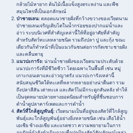
กล้วยไม้หายาก ต้นไม้เนื้อแข็งสูงตระหง่าน และพืช
สมุนไพรที่เป็นเอกลักษณ์
ป่าชายเลน:
ตลอดแนวชายฝั่งที่กว้างขวางของเวียดนาม
ป่าชายเลนเจริญเติบโตในน้ำกร่อยของปากแม่น้ำและ
อ่าว ระบบนิเวศที่สำคัญเหล่านี้ให้ที่อยู่อาศัยที่สำคัญ
สำหรับสัตว์ทะเลหลายชนิด รวมถึงปลา ปู และกุ้ง ขณะ
เดียวกันก็ทำหน้าที่เป็นแนวกันชนต่อการกัดเซาะชายฝั่ง
และคลื่นพายุ
แนวปะการัง:
น่านน้ำชายฝั่งของเวียดนามประดับด้วย
แนวปะการังที่มีชีวิตชีวา โดยเฉพาะในพื้นที่ เช่น หมู่
เกาะกอนเดาและอ่าวญาตรัง แนวปะการังเหล่านี้
สนับสนุนชีวิตใต้ทะเลที่หลากหลายอย่างน่าตื่นตา รวม
ถึงปลาสีสัน เต่าทะเล และสัตว์ไม่มีกระดูกสันหลัง ทำให้
เป็นจุดหมายปลายทางยอดนิยมสำหรับผู้ที่ชื่นชอบการ
ดำน้ำดูปลาคาร์เพตและการดำน้ำ
สัตว์ที่ใกล้สูญพันธุ์:
เวียดนามเป็นที่อยู่ของสัตว์ที่ใกล้สูญ
พันธุ์และใกล้สูญพันธุ์อย่างยิ่งหลายชนิด เช่น เสือไฮ้น้ำ
เอเชีย ช้างเอเชีย และแรดชวา ความพยายามในการ
อนุรักษ์กำลังดำเนินการเพื่อปกป้องสัตว์สัญลักษณ์เหล่า