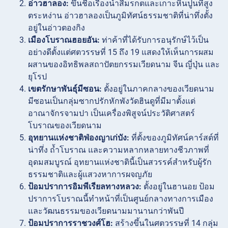
อ่าวฮาลอง:
ขึ้นชื่อเรื่องน้ำสีมรกตและเกาะหินปูนที่สูง
ตระหง่าน อ่าวฮาลองเป็นภูมิทัศน์ธรรมชาติที่น่าทึ่งตั้ง
อยู่ในอ่าวตองกิง
เมืองโบราณฮอยอัน:
ท่าค้าที่ได้รับการอนุรักษ์ไว้เป็น
อย่างดีตั้งแต่ศตวรรษที่ 15 ถึง 19 แสดงให้เห็นการผสม
ผสานของอิทธิพลสถาปัตยกรรมเวียดนาม จีน ญี่ปุ่น และ
ยุโรป
เขตรักษาพันธุ์มีซอน:
ตั้งอยู่ในภาคกลางของเวียดนาม
มีซอนเป็นกลุ่มซากปรักหักพังวัดฮินดูที่มีมาตั้งแต่
อาณาจักรจามปา เป็นเครื่องพิสูจน์ประวัติศาสตร์
โบราณของเวียดนาม
อุทยานแห่งชาติฟ่องญาเก่บัง:
ที่ตั้งของภูมิทัศน์คาร์สต์ที่
น่าทึ่ง ถ้ำโบราณ และความหลากหลายทางชีวภาพที่
อุดมสมบูรณ์ อุทยานแห่งชาตินี้เป็นสวรรค์สำหรับผู้รัก
ธรรมชาติและผู้แสวงหาการผจญภัย
ป้อมปราการอิมพีเรียลทางหลวง:
ตั้งอยู่ในฮานอย ป้อม
ปราการโบราณนี้ทำหน้าที่เป็นศูนย์กลางทางการเมือง
และวัฒนธรรมของเวียดนามมานานกว่าพันปี
ป้อมปราการราชวงศ์โฮ:
สร้างขึ้นในศตวรรษที่ 14 กลุ่ม