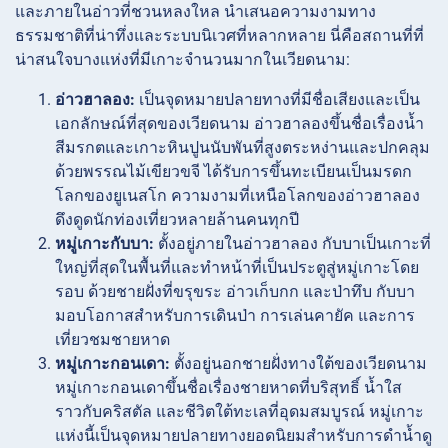
และภายในอ่าวที่ชวนหลงใหล นำเสนอความงามทาง
ธรรมชาติที่น่าทึ่งและระบบนิเวศที่หลากหลาย นี่คือสถานที่ที่
น่าสนใจบางแห่งที่มีเกาะจำนวนมากในเวียดนาม:
อ่าวฮาลอง:
เป็นจุดหมายปลายทางที่มีชื่อเสียงและเป็น
เอกลักษณ์ที่สุดของเวียดนาม อ่าวฮาลองขึ้นชื่อเรื่องน้ำ
สีมรกตและเกาะหินปูนนับพันที่สูงตระหง่านและปกคลุม
ด้วยพรรณไม้เขียวขจี ได้รับการขึ้นทะเบียนเป็นมรดก
โลกของยูเนสโก ความงามที่เหนือโลกของอ่าวฮาลอง
ดึงดูดนักท่องเที่ยวหลายล้านคนทุกปี
หมู่เกาะกับบา:
ตั้งอยู่ภายในอ่าวฮาลอง กับบาเป็นเกาะที่
ใหญ่ที่สุดในพื้นที่และทำหน้าที่เป็นประตูสู่หมู่เกาะโดย
รอบ ด้วยชายฝั่งที่ขรุขระ อ่าวเก็บกก และป่าทึบ กับบา
มอบโอกาสสำหรับการเดินป่า การเล่นคายัค และการ
เที่ยวชมชายหาด
หมู่เกาะกอนเดา:
ตั้งอยู่นอกชายฝั่งทางใต้ของเวียดนาม
หมู่เกาะกอนเดาขึ้นชื่อเรื่องชายหาดที่บริสุทธิ์ น้ำใส
ราวกับคริสตัล และชีวิตใต้ทะเลที่อุดมสมบูรณ์ หมู่เกาะ
แห่งนี้เป็นจุดหมายปลายทางยอดนิยมสำหรับการดำน้ำดู