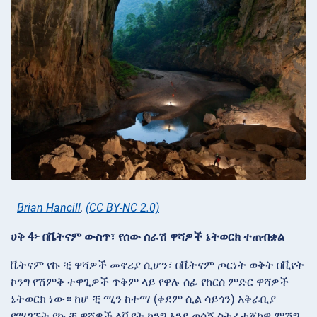
Brian Hancill
,
(CC BY-NC 2.0)
ሀቅ 4፦ በቬትናም ውስጥ፣ የሰው ሰራሽ ዋሻዎች ኔትወርክ ተጠብቋል
ቬትናም የኩ ቺ ዋሻዎች መኖሪያ ሲሆን፣ በቬትናም ጦርነት ወቅት በቪየት
ኮንግ የሽምቅ ተዋጊዎች ጥቅም ላይ የዋሉ ሰፊ የከርሰ ምድር ዋሻዎች
ኔትወርክ ነው። ከሆ ቺ ሚን ከተማ (ቀደም ሲል ሳይጎን) አቅራቢያ
የሚገኙት የኩ ቺ ዋሻዎች ለቪየት ኮንግ እንደ ወሳኝ ስትራቴጂካዊ ምሽግ