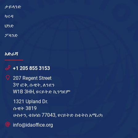
ታይላንድ
ካናዳ
ህንድ
ፖላንድ
አድራሻ
+1 205 855 3153
207 Regent Street
3ኛ ፎቅ, ሱዊት, ለንደን
W1B 3HH, ዩናይትድ ኪንግደም
1321 Upland Dr.
ሱዊት 3819
ሁስተን, ቴክሳስ 77043, ዩናይትድ ስቴትስ አሜሪካ
info@idaoffice.org