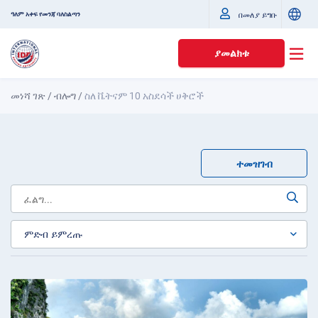
ዓለም አቀፍ የመንጃ ባለስልጣን
በመለያ ይግቡ
ያመልክቱ
መነሻ ገጽ
/
ብሎግ
/
ስለ ቬትናም 10 አስደሳች ሀቅሮች
ተመዝገብ