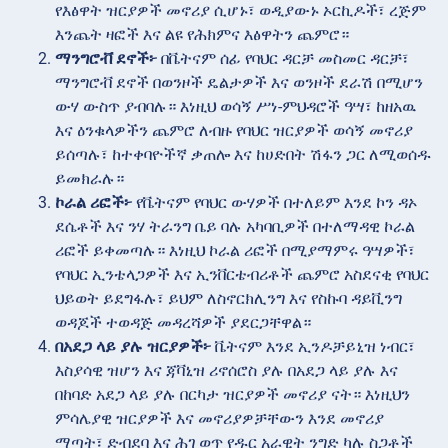
የእፅዋት ዝርያዎች መኖሪያ ሲሆኑ፣ ወዲያውኑ ኦርኪዶች፣ ረጅም
እንጨት ዛፎች እና ልዩ የሕክምና እፅዋትን ጨምሮ።
ማንግሮቭ ደኖች፦
በቬትናም ሰፊ የባህር ዳርቻ መስመር ዳርቻ፣
ማንግሮቭ ደኖች በወንዞች ዴልታዎች እና ወንዞች ደራሽ በሚሆን
ውሃ ውስጥ ያብባሉ። እነዚህ ወሳኝ ሥነ-ምህዳሮች ዓሣ፣ ከዘአዉ
እና ዕንቁላዎችን ጨምሮ ለብዙ የባህር ዝርያዎች ወሳኝ መኖሪያ
ይሰጣሉ፣ ከተቀባዮችኛ ቃጠሎ እና ከሀድበት ሽፋን ጋር ለሚወሰዱ
ይመክራሉ።
ኮራል ሪፎች፦
የቬትናም የባህር ውሃዎች በተለይም እንደ ኮን ዳኦ
ደሴቶች እና ንሃ ትራንግ ቤይ ባሉ አካባቢዎች በተለማዳዊ ኮራል
ሪፎች ይቀመጣሉ። እነዚህ ኮራል ሪፎች በሚያማምሩ ዓሣዎች፣
የባህር ኢንቴላጋዎች እና ኢንቨርቴብሪቶች ጨምሮ አስደናቂ የባህር
ህይወት ይደግፋሉ፣ ይህም ለስኖርክሊንግ እና የስኩባ ዳይቪንግ
ወዳጆች ተወዳጅ መዳረሻዎች ያደርጋቸዋል።
በአደጋ ላይ ያሉ ዝርያዎች፦
ቬትናም እንደ ኢንዶቻይኒዝ ነብር፣
እስያሳዊ ዝሆን እና ጃቫኒዝ ሪኖሰሮስ ያሉ በአደጋ ላይ ያሉ እና
በከባድ አደጋ ላይ ያሉ በርካታ ዝርያዎች መኖሪያ ናት። እነዚህን
ምሳሌያዊ ዝርያዎች እና መኖሪያዎቻቸውን እንደ መኖሪያ
ማጣት፣ ድብደባ እና ሕገ ወጥ የዱር አራዊት ንግድ ካሉ ስጋቶች