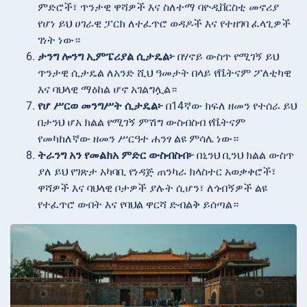
ምድሮች፣ ጥንታዊ ዋሻዎች እና ስለተማ ባዮዲቨርስቲ መኖሪያ
የሆነ ይህ ሀገራዊ ፓርክ ለተፈጥሮ ወዳዶች እና የተዘገባ ፈላጊዎች
ገነት ነው።
ታንግ ሎንግ ኢምፔሪያል ሲታዴል፦
በሃኖይ ውስጥ የሚገኝ ይህ
ጥንታዊ ሲታዴል ለአንድ ሺህ ዓመታት በላይ የቬትናም ፖለቲካዊ
እና ባህላዊ ማዕከል ሆኖ አገልግሏል።
የሆ ሥርወ መንግሥት ሲታዴል፦
በ14ኛው ክፍለ ዘመን የተሰራ ይህ
በታንህ ሆአ ክልል የሚገኝ ምሽግ ውስብስብ የቬትናም
የመካከለኛው ዘመን ሥርዓተ ሐንፃ ልዩ ምሳሌ ነው።
ትራንግ አን የመልክአ ምድር ውስብስብ፦
በኒንህ ቢንህ ክልል ውስጥ
ያለ ይህ የገጽታ አካባቢ የነዳጅ ጠንካራ ክላስተር አወቃቀሮች፣
ዋሻዎች እና ባህላዊ ቦታዎች ያሉት ሲሆን፣ ለጎብኝዎች ልዩ
የተፈጥሮ ውበት እና የባህል ዋርሻ ድብልቅ ይሰጣል።