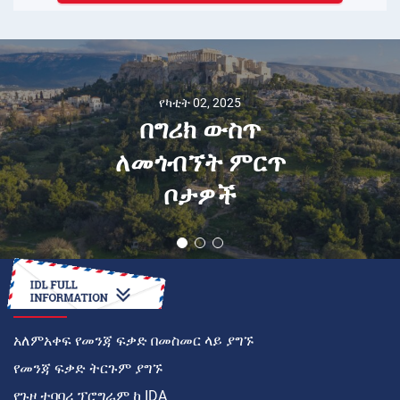
የካቲት 02, 2025
በግሪክ ውስጥ
ለመጎብኘት ምርጥ
ቦታዎች
እንዴት
አለምአቀፍ የመንጃ ፍቃድ በመስመር ላይ ያግኙ
የመንጃ ፍቃድ ትርጉም ያግኙ
የጉዞ ተባባሪ ፕሮግራም ከ IDA