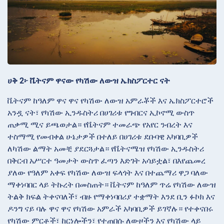
ሀቅ 2፦ ቬትናም ዋናው የካሽው ለውዝ ኤክስፖርተር ናት
ቬትናም ከዓለም ዋና ዋና የካሽው ለውዝ አምራቾች እና ኤክስፖርተሮች
አንዷ ናት፣ የካሽው ኢንዱስትሪ በሀገሪቱ የግብርና ኢኮኖሚ ውስጥ
ጠቃሚ ሚና ይጫወታል። የቬትናም ተመራጭ የአየር ንብረት እና
ተስማሚ የመብቀል ሁኔታዎች በተለይ በሀገሪቱ ደቡባዊ አካባቢዎች
ለካሽው ልማት አመቺ ያደርጓታል። የቬትናሜዝ የካሽው ኢንዱስትሪ
በቅርብ አሥርተ ዓመታት ውስጥ ፈጣን እድገት አሳይቷል፣ በእየጨመረ
ያለው የዓለም አቀፍ የካሽው ለውዝ ፍላጎት እና በተጨማሪ ዋጋ ባለው
ማቀነባበር ላይ ትኩረት በመስጠት። ቬትናም ከዓለም ጥሬ የካሽው ለውዝ
ትልቅ ክፍል ትቀናባለች፣ ብዙ የማቀነባበሪያ ተቋማት እንደ ቢን ፉኮክ እና
ዶንግ ናይ ባሉ ዋና ዋና የካሽው አምራች አካባቢዎች ይገኛሉ። የተቀናበሩ
የካሽው ምርቶች፣ ከርነሎችን፣ የተጠበሱ ለውዞችን እና የካሽው ላይ