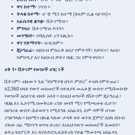
ዋና ከተማ
፦ ሃኖይ።
ትላቁ ከተማ
፦ ሆ ቺ ሚን ከተማ (ቀደም ሲል ሳይጎን)።
ኦፊሴላዊ ቋንቋ
፦ ቬትናሜዝ።
ምንዛሪ
፦ ቬትናሜዝ ዶንግ።
መንግስት
፦ ሶሻሊስት ሪፐብሊክ።
ዋና ሃይማኖት
፦ ቡዲዝም።
ጂኦግራፊ
፦ በደቡብ ምስራቅ እስያ የምትገኝ፣ ከቻይና፣ ላኦስ፣
ካምቦዲያ እና ከደቡብ ቻይና ባህር ጋር የምትዋሰን።
ሀቅ 1፦ ቬትናም የወንዞች ሀገር ነች
ቬትናም፣ ብዙውን ጊዜ “የሰማያዊ ዘንዶ ምድር” ተብላ የምትጠራ፣
ከ2,360 በላይ የውሃ መስመሮች በተለያዩ መሬቶቿ ውስጥ የሚሸመኑባት
የወንዞች አስደናቂ ብዛት አላት። እነዚህ ወንዞች የቬትናም ጂኦግራፊ፣
ባህል እና ኢኮኖሚ በመቅረጽ ረገድ ወሳኝ ሚና የሚጫወቱ ሲሆን፣
በሀገሪቱ ውስጥ ሕይወትን የሚደግፉ አስፈላጊ ደም ዳሞች ሆነው
ያገለግላሉ። ከሰሜን በኩል ካለው ታላቅ ቀይ ወንዝ ጀምሮ እስከ ደቡብ
ያለው ሰፊ ሜኮንግ ወንዝ ድረስ፣ እነዚህ የውሃ መስመሮች ለመስኖ፣
ለትራንስፖርት እና ለሃይድሮኤሌክትሪክ ሃይል ማመንጫ አስፈላጊ