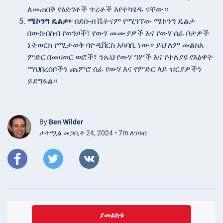
ለመጠበቅ የዕድገቶች ጥረቶች እየተካሄዱ ናቸው።
ሜኮንግ ዴልታ፦
በደቡብ ቬትናም የሚገኘው ሜኮንግ ዴልታ
በውስብስብ የወንዞች፣ የውሃ መሙያዎች እና የውሃ ሰፊ ቦታዎች
ኔትወርክ የሚታወቅ ባዮዲቨርስ አካባቢ ነው። ይህ ለም መልክአ
ምድር በመዛወር ወፎች፣ ንጹህ የውሃ ዓሦች እና የተለያዩ የእፅዋት
ማህበረሰቦችን ጨምሮ ሰፊ የውሃ እና የምድር ላይ ዝርያዎችን
ይደግፋል።
By
Ben Wilder
ታትሟል መጋቢት 24, 2024 • 7m ለንባብ
ያመልክቱ