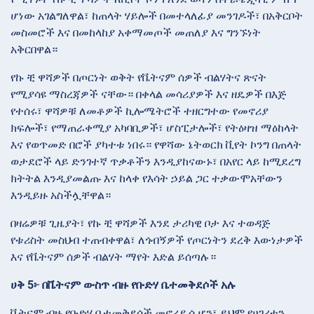
ሆነው አገልግለዋል፣ ከጠላት ሃይሎች በመተላለፊያ መንገዶች፣ በአቅርቦት
መስመሮች እና በመከላከያ አቀማመጦች መጠለያ እና ግንኙነት
አቅርበዋል።
የኩ ቺ ዋሻዎች በጦርነት ወቅት የቬትናም ሰዎች ብልሃትና ጽናት
የሚያሳዩ ማስረጃዎች ናቸው። በቀላል መሳሪያዎች እና ዘዴዎች በእጅ
የተሰሩ፣ ዋሻዎቹ ለመቶዎች ኪሎሜትሮች ተዘርግተው የመኖሪያ
ክፍሎች፣ የማጠራቀሚያ አካባቢዎች፣ ሆስፒታሎች፣ የትዕዛዝ ማዕከላት
እና የወጥመድ በሮች ያካተቱ ነበሩ። የዋሻው ኔትወርክ ቪየት ኮንግ በጠላት
ወታደሮች ላይ ድንገተኛ ጥቃቶችን እንዲያከናውኑ፣ በአየር ላይ ከሚደረግ
ክትትል እንዲያመልጡ እና ከላቀ የእሳት ኃይል ጋር ተቃውሞአቸውን
እንዲይዙ አስችሏቸዋል።
በዛሬዎቹ ጊዜያት፣ የኩ ቺ ዋሻዎች እንደ ታሪካዊ ቦታ እና ተወዳጅ
የቱሪስት መስህብ ተጠብቀዋል፣ ለጎብኝዎች የጦርነትን ደረቅ እውነታዎች
እና የቬትናም ሰዎች ብልሃት ማየት እድል ይሰጣሉ።
ሀቅ 5፦ በቬትናም ውስጥ ብዙ የቡድሃ ቤተመቅደሶች አሉ
ቬትናም ብዙ የቡድሃ ቤተመቅደሶች መኖሪያ ሲሆን፣ ይህም የሀገሪቱን