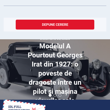
DEPUNE CERERE
Decembrie 03, 2025
Modelul A
Pourtout Georges
Irat din 1927: o
poveste de
dragoste între un
pilot și mașina
visurilor sale