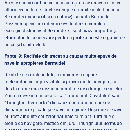
Aceste specii sunt unice pe insulă și nu se găsesc nicăieri
altundeva în lume. Unele exemple notabile includ petrelul
Bermudei (cunoscut și ca cahow), șopârla Bermudei.
Prezența speciilor endemice evidențiază caracterul
ecologic distinctiv al Bermudei și subliniază importanța
eforturilor de conservare pentru a proteja aceste organisme
unice și habitatele lor.
Faptul 9: Recifele din trecut au cauzat multe epave de
nave în apropierea Bermudei
Recifele de corali perfide, combinate cu tipare
meteorologice imprevizibile și provocări de navigare, au
dus la numeroase dezastre maritime de-a lungul secolelor.
Zona a devenit cunoscută ca “Triunghiul Diavolului” sau
“Triunghiul Bermudei” din cauza numărului mare de
dispariții neexplicate și epave în regiune. Deși unele epave
au fost atribuite cauzelor naturale cum ar fi furtunile și
erorile de navigare, mistica din jurul Triunghiului Bermudei