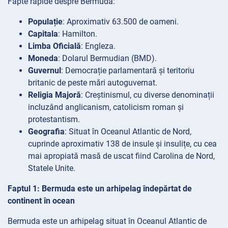
Fapte rapide despre Bermuda:
Populație
: Aproximativ 63.500 de oameni.
Capitala
: Hamilton.
Limba Oficială
: Engleza.
Moneda
: Dolarul Bermudian (BMD).
Guvernul
: Democrație parlamentară și teritoriu
britanic de peste mări autoguvernat.
Religia Majoră
: Creștinismul, cu diverse denominații
incluzând anglicanism, catolicism roman și
protestantism.
Geografia
: Situat în Oceanul Atlantic de Nord,
cuprinde aproximativ 138 de insule și insulițe, cu cea
mai apropiată masă de uscat fiind Carolina de Nord,
Statele Unite.
Faptul 1: Bermuda este un arhipelag îndepărtat de
continent în ocean
Bermuda este un arhipelag situat în Oceanul Atlantic de