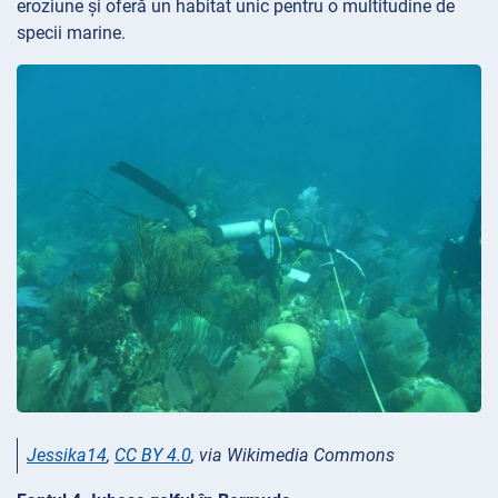
eroziune și oferă un habitat unic pentru o multitudine de
specii marine.
Jessika14
,
CC BY 4.0
, via Wikimedia Commons