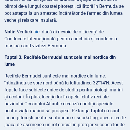
plimbi de-a lungul coastei pitorești, călătorii în Bermuda se
pot aștepta la un amestec încântător de farmec din lumea
veche și relaxare insulară.
Notă:
Verifică
aici
dacă ai nevoie de o Licență de
Conducere Internațională pentru a închiria și conduce o
mașină când vizitezi Bermuda.
Faptul 3: Recifele Bermudei sunt cele mai nordice din
lume
Recifele Bermudei sunt cele mai nordice din lume,
întinzându-se spre nord până la latitudinea 32°14’N. Acest
fapt le face subiecte unice de studiu pentru biologii marini
și ecologi. În plus, locația lor în apele relativ reci ale
bazinului Oceanului Atlantic creează condiții speciale
pentru viața marină să prospere. Pe lângă faptul că sunt
locuri pitorești pentru scufundări și snorkeling, aceste recife
joacă de asemenea un rol crucial în protejarea coastelor de