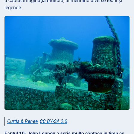
a captat imaginația multora, alimentând diverse teorii și
legende.
Curtis & Renee
,
CC BY-SA 2.0
Faptul 10: John Lennon a scris multe cântece în timp ce