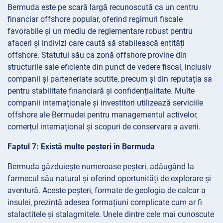
Bermuda este pe scară largă recunoscută ca un centru
financiar offshore popular, oferind regimuri fiscale
favorabile și un mediu de reglementare robust pentru
afaceri și indivizi care caută să stabilească entități
offshore. Statutul său ca zonă offshore provine din
structurile sale eficiente din punct de vedere fiscal, inclusiv
companii și parteneriate scutite, precum și din reputația sa
pentru stabilitate financiară și confidențialitate. Multe
companii internaționale și investitori utilizează serviciile
offshore ale Bermudei pentru managementul activelor,
comerțul internațional și scopuri de conservare a averii.
Faptul 7: Există multe peșteri în Bermuda
Bermuda găzduiește numeroase peșteri, adăugând la
farmecul său natural și oferind oportunități de explorare și
aventură. Aceste peșteri, formate de geologia de calcar a
insulei, prezintă adesea formațiuni complicate cum ar fi
stalactitele și stalagmitele. Unele dintre cele mai cunoscute