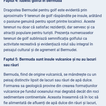
Faptul 4: Iubesc golful în Bermuda
Dragostea Bermudei pentru golf este evidentă prin
aproximativ 9 terenuri de golf răspândite pe insule, arătând
o pasiune genuină pentru sport printre localnici. Aceste
terenuri nu doar că satisfac rezidenții, dar servesc și ca
atracții populare pentru turiști. Prezența numeroaselor
terenuri de golf subliniază semnificația golfului ca
activitate recreativă și evidențiază rolul său integral în
peisajul cultural și de agrement al Bermudei.
Faptul 5: Bermuda sunt insule vulcanice și nu au lacuri
sau râuri
Bermuda, fiind de origine vulcanică, se mândrește cu un
peisaj distinctiv lipsit de lacuri sau râuri de apă dulce.
Formarea sa geologică provine din crearea formațiunilor
vulcanice pe fundul oceanului mai degrabă decât din roci
sedimentare continentale. Aceasta înseamnă că în loc să
fie alimentată de afluenți de apă dulce din râuri și lacuri,