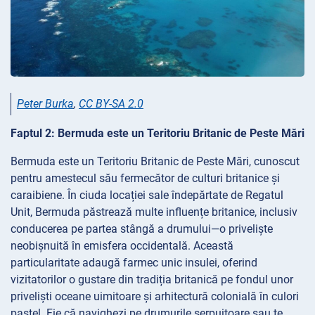
Peter Burka
,
CC BY-SA 2.0
Faptul 2: Bermuda este un Teritoriu Britanic de Peste Mări
Bermuda este un Teritoriu Britanic de Peste Mări, cunoscut
pentru amestecul său fermecător de culturi britanice și
caraibiene. În ciuda locației sale îndepărtate de Regatul
Unit, Bermuda păstrează multe influențe britanice, inclusiv
conducerea pe partea stângă a drumului—o priveliște
neobișnuită în emisfera occidentală. Această
particularitate adaugă farmec unic insulei, oferind
vizitatorilor o gustare din tradiția britanică pe fondul unor
priveliști oceane uimitoare și arhitectură colonială în culori
pastel. Fie că navighezi pe drumurile șerpuitoare sau te