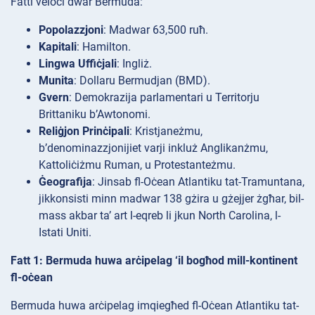
Fatti veloċi dwar Bermuda:
Popolazzjoni
: Madwar 63,500 ruħ.
Kapitali
: Hamilton.
Lingwa Uffiċjali
: Ingliż.
Munita
: Dollaru Bermudjan (BMD).
Gvern
: Demokrazija parlamentari u Territorju
Brittaniku b’Awtonomi.
Reliġjon Prinċipali
: Kristjaneżmu,
b’denominazzjonijiet varji inkluż Anglikanżmu,
Kattoliċiżmu Ruman, u Protestanteżmu.
Ġeografija
: Jinsab fl-Oċean Atlantiku tat-Tramuntana,
jikkonsisti minn madwar 138 gżira u gżejjer żgħar, bil-
mass akbar ta’ art l-eqreb li jkun North Carolina, l-
Istati Uniti.
Fatt 1: Bermuda huwa arċipelag ‘il bogħod mill-kontinent
fl-oċean
Bermuda huwa arċipelag imqiegħed fl-Oċean Atlantiku tat-