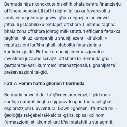
Bermuda hija rikonoxxuta bis-sħiħ bħala ċentru finanzjarju
offshore popolari, li joffri reġimi ta’ taxxa favorevoli u
ambjent regolatorju qawwi għan-negozji u individwi li
jfittxu li jistabbilixxu entitajiet offshore. L-istatus tagħha
bħala żona offshore joħroġ mill-istrutturi effiċjenti fit-taxxa
tagħha, inkluż kumpaniji u sħubiji eżenti, kif ukoll ir-
reputazzjoni tagħha għall-istabbiltà finanzjarja u
kunfidenzjalità. Ħafna kumpaniji internazzjonali u
investituri jużaw is-servizzi offshore ta’ Bermuda għall-
ġestjoni tal-assi, kummerċ internazzjonali, u għanijiet ta’
preżervazzjoni tal-ġid.
Fatt 7: Hemm ħafna għerien f’Bermuda
Bermuda huwa d-dar ta’ għerien numerużi, li jżid mas-
sbuħija naturali tiegħu u jipprovdi opportunitajiet għall-
esplorazzjoni u avventura. Dawn l-għerien, iffurmati mill-
ġeoloġija tal-ġebel tal-kalċ tal-gżira, spiss ikollhom
formazzjonijiet ikkumplikati bħal stalattiti u stalagmiti.