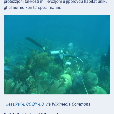
protezzjoni tal-kosti mill-erożjoni u jipprovdu habitat uniku
għal numru kbir ta’ speċi marini.
Jessika14
,
CC BY 4.0
, via Wikimedia Commons