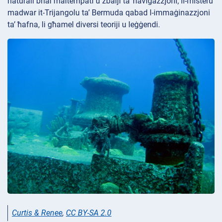
naturali bħal maltempati u żbalji ta’ navigazzjoni, il-misteru
madwar it-Trijangolu ta’ Bermuda qabad l-immaġinazzjoni
ta’ ħafna, li għamel diversi teoriji u leġġendi.
Curtis & Renee
,
CC BY-SA 2.0