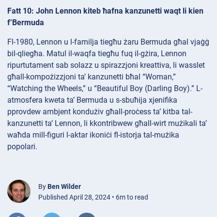
Fatt 10: John Lennon kiteb ħafna kanzunetti waqt li kien
f’Bermuda
Fl-1980, Lennon u l-familja tiegħu żaru Bermuda għal vjaġġ
bil-qliegħa. Matul il-waqfa tiegħu fuq il-gżira, Lennon
ripurtutament sab solazz u spirazzjoni kreattiva, li wasslet
għall-kompożizzjoni ta’ kanzunetti bħal “Woman,”
“Watching the Wheels,” u “Beautiful Boy (Darling Boy).” L-
atmosfera kweta ta’ Bermuda u s-sbuħija xjenifika
pprovdew ambjent kondużiv għall-proċess ta’ kitba tal-
kanzunetti ta’ Lennon, li kkontribwew għall-wirt mużikali ta’
waħda mill-figuri l-aktar ikoniċi fl-istorja tal-mużika
popolari.
By
Ben Wilder
Published April 28, 2024 • 6m to read