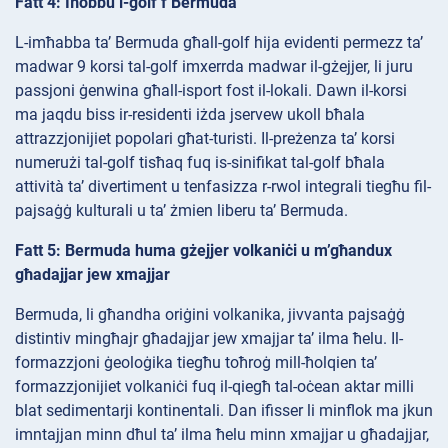
Fatt 4: Iħobbu l-golf f’Bermuda
L-imħabba ta’ Bermuda għall-golf hija evidenti permezz ta’
madwar 9 korsi tal-golf imxerrda madwar il-gżejjer, li juru
passjoni ġenwina għall-isport fost il-lokali. Dawn il-korsi
ma jaqdu biss ir-residenti iżda jservew ukoll bħala
attrazzjonijiet popolari għat-turisti. Il-preżenza ta’ korsi
numerużi tal-golf tisħaq fuq is-sinifikat tal-golf bħala
attività ta’ divertiment u tenfasizza r-rwol integrali tiegħu fil-
pajsaġġ kulturali u ta’ żmien liberu ta’ Bermuda.
Fatt 5: Bermuda huma gżejjer volkaniċi u m’għandux
għadajjar jew xmajjar
Bermuda, li għandha oriġini volkanika, jivvanta pajsaġġ
distintiv mingħajr għadajjar jew xmajjar ta’ ilma ħelu. Il-
formazzjoni ġeoloġika tiegħu toħroġ mill-ħolqien ta’
formazzjonijiet volkaniċi fuq il-qiegħ tal-oċean aktar milli
blat sedimentarji kontinentali. Dan ifisser li minflok ma jkun
imntajjan minn dħul ta’ ilma ħelu minn xmajjar u għadajjar,