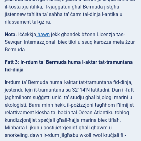
il-kosta xjentifika, il-vjaġġaturi għal Bermuda jistgħu
jistennew taħlita ta’ saħħa ta’ ċarm tal-dinja l-antika u
rilassament tal-gżira.
Nota:
Iċċekkja
hawn
jekk għandek bżonn Liċenzja tas-
Sewqan Internazzjonali biex tikri u ssuq karozza meta żżur
Bermuda.
Fatt 3: Ir-rdum ta’ Bermuda huma l-aktar tat-tramuntana
fid-dinja
Ir-rdum ta’ Bermuda huma l-aktar tat-tramuntana fid-dinja,
jestendu lejn it-tramuntana sa 32°14’N latitudni. Dan il-fatt
jagħmilhom suġġetti uniċi ta’ studju għal bijologi marini u
ekoloġisti. Barra minn hekk, il-pożizzjoni tagħhom f’ilmijiet
relattivament kiesħa tal-baċin tal-Oċean Atlantiku toħloq
kundizzjonijiet speċjali għall-ħajja marina biex tiflaħ.
Minbarra li jkunu postijiet xjeninf għall-għawm u
snorkeling, dawn ir-rdum jilgħabu wkoll rwol kruċjali fil-