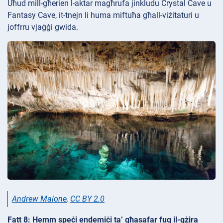
Uħud mill-għerien l-aktar magħrufa jinkludu Crystal Cave u
Fantasy Cave, it-tnejn li huma miftuħa għall-viżitaturi u
joffrru vjaġġi gwida.
Andrew Malone
,
CC BY 2.0
Fatt 8: Hemm speċi endemiċi ta’ għasafar fuq il-gżira