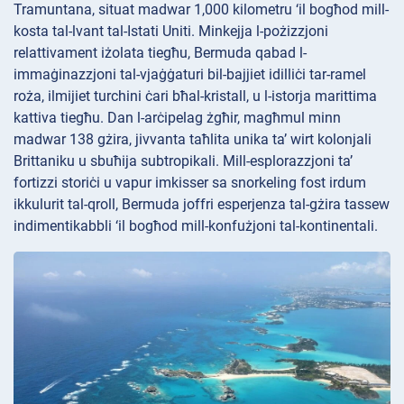
Tramuntana, situat madwar 1,000 kilometru ‘il bogħod mill-
kosta tal-lvant tal-Istati Uniti. Minkejja l-pożizzjoni
relattivament iżolata tiegħu, Bermuda qabad l-
immaġinazzjoni tal-vjaġġaturi bil-bajjiet idilliċi tar-ramel
roża, ilmijiet turchini ċari bħal-kristall, u l-istorja marittima
kattiva tiegħu. Dan l-arċipelag żgħir, magħmul minn
madwar 138 gżira, jivvanta taħlita unika ta’ wirt kolonjali
Brittaniku u sbuħija subtropikali. Mill-esplorazzjoni ta’
fortizzi storiċi u vapur imkisser sa snorkeling fost irdum
ikkulurit tal-qroll, Bermuda joffri esperjenza tal-gżira tassew
indimentikabbli ‘il bogħod mill-konfużjoni tal-kontinentali.