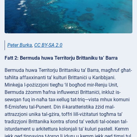
Peter Burka
,
CC BY-SA 2.0
Fatt 2: Bermuda huwa Territorju Brittaniku ta’ Barra
Bermuda huwa Territorju Brittaniku ta’ Barra, magħruf għat-
taħlita affaxxinanti ta’ kulturi Brittaniċi u Karibbjani.
Minkejja l-pożizzjoni tiegħu ‘il bogħod mir-Renju Unit,
Bermuda żżomm ħafna influwenzi Brittaniċi, inkluż is-
sewqan fuq in-naħa tax-xellug tat-triq—vista mhux komuni
fl-Emisferu tal-Punent. Din il-karatteristika żżid mal-
attrazzjoni unika tal-gżira, toffri lill-viżitaturi togħma ta’
tradizzjoni Brittanika kontra sfond ta’ veduti tal-oċean tal-
isturdament u arkitettura kolonjali ta’ kuluri pastell. Kemm
jekk qed tinnaviga t-toroq li jduru u kemm jekk qed timxi tul