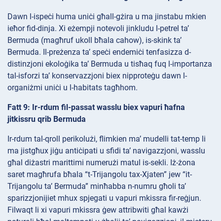
Dawn l-ispeċi huma uniċi għall-gżira u ma jinstabu mkien
ieħor fid-dinja. Xi eżempji notevoli jinkludu l-petrel ta’
Bermuda (magħruf ukoll bħala cahow), is-skink ta’
Bermuda. Il-preżenza ta’ speċi endemiċi tenfasizza d-
distinzjoni ekoloġika ta’ Bermuda u tisħaq fuq l-importanza
tal-isforzi ta’ konservazzjoni biex nipproteġu dawn l-
organiżmi uniċi u l-habitats tagħhom.
Fatt 9: Ir-rdum fil-passat wasslu biex vapuri ħafna
jitkissru qrib Bermuda
Ir-rdum tal-qroll perikolużi, flimkien ma’ mudelli tat-temp li
ma jistgħux jiġu antiċipati u sfidi ta’ navigazzjoni, wasslu
għal diżastri marittimi numerużi matul is-sekli. Iż-żona
saret magħrufa bħala “t-Trijangolu tax-Xjaten” jew “it-
Trijangolu ta’ Bermuda” minħabba n-numru għoli ta’
sparizzjonijiet mhux spjegati u vapuri mkissra fir-reġjun.
Filwaqt li xi vapuri mkissra ġew attribwiti għal kawżi