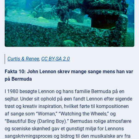
Curtis & Renee
,
CC BY-SA 2.0
Fakta 10: John Lennon skrev mange sange mens han var
på Bermuda
I 1980 besøgte Lennon og hans familie Bermuda på en
sejltur. Under sit ophold på øen fandt Lennon efter sigende
trøst og kreativ inspiration, hvilket førte til kompositionen
af sange som “Woman,” “Watching the Wheels,” og
“Beautiful Boy (Darling Boy).” Bermudas rolige atmosfære
og sceniske skønhed gav et gunstigt miljø for Lennons
sangskrivningsproces og bidrog til den musikalske arv fra