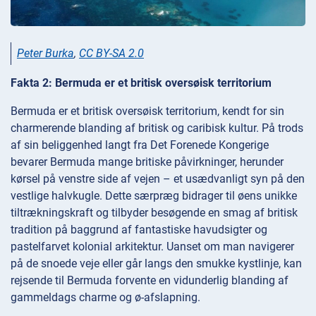
Peter Burka
,
CC BY-SA 2.0
Fakta 2: Bermuda er et britisk oversøisk territorium
Bermuda er et britisk oversøisk territorium, kendt for sin
charmerende blanding af britisk og caribisk kultur. På trods
af sin beliggenhed langt fra Det Forenede Kongerige
bevarer Bermuda mange britiske påvirkninger, herunder
kørsel på venstre side af vejen – et usædvanligt syn på den
vestlige halvkugle. Dette særpræg bidrager til øens unikke
tiltrækningskraft og tilbyder besøgende en smag af britisk
tradition på baggrund af fantastiske havudsigter og
pastelfarvet kolonial arkitektur. Uanset om man navigerer
på de snoede veje eller går langs den smukke kystlinje, kan
rejsende til Bermuda forvente en vidunderlig blanding af
gammeldags charme og ø-afslapning.