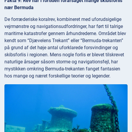
Fakta 9: Rev har i fortiden forårsaget mange skibsforlis
nær Bermuda
De forræderiske koralrev, kombineret med uforudsigelige
vejrmønstre og navigationsudfordringer, har ført til talrige
maritime katastrofer gennem århundrederne. Området blev
kendt som “Djævelens Trekant” eller “Bermuda-trekanten”
på grund af det høje antal uforklarede forsvindinger og
skibsforlis i regionen. Mens nogle forlis er blevet tilskrevet
naturlige årsager såsom storme og navigationsfejl, har
mystikken omkring Bermuda-trekanten fanget fantasien
hos mange og næret forskellige teorier og legender.