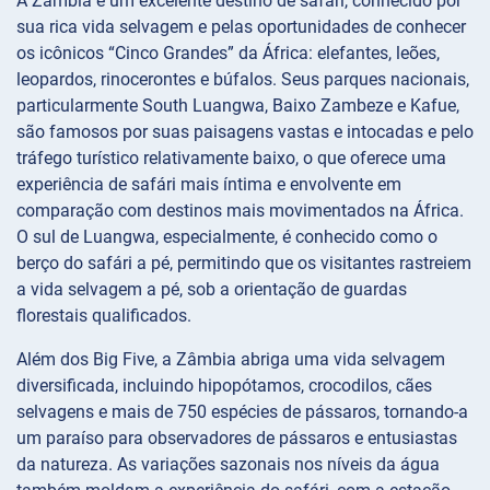
A Zâmbia é um excelente destino de safári, conhecido por
sua rica vida selvagem e pelas oportunidades de conhecer
os icônicos “Cinco Grandes” da África: elefantes, leões,
leopardos, rinocerontes e búfalos. Seus parques nacionais,
particularmente South Luangwa, Baixo Zambeze e Kafue,
são famosos por suas paisagens vastas e intocadas e pelo
tráfego turístico relativamente baixo, o que oferece uma
experiência de safári mais íntima e envolvente em
comparação com destinos mais movimentados na África.
O sul de Luangwa, especialmente, é conhecido como o
berço do safári a pé, permitindo que os visitantes rastreiem
a vida selvagem a pé, sob a orientação de guardas
florestais qualificados.
Além dos Big Five, a Zâmbia abriga uma vida selvagem
diversificada, incluindo hipopótamos, crocodilos, cães
selvagens e mais de 750 espécies de pássaros, tornando-a
um paraíso para observadores de pássaros e entusiastas
da natureza. As variações sazonais nos níveis da água