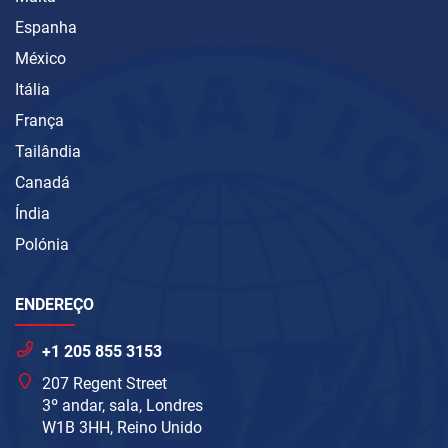
Espanha
México
Itália
França
Tailândia
Canadá
Índia
Polónia
ENDEREÇO
+1 205 855 3153
207 Regent Street
3º andar, sala, Londres
W1B 3HH, Reino Unido