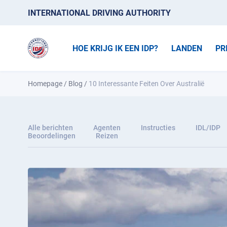
INTERNATIONAL DRIVING AUTHORITY
HOE KRIJG IK EEN IDP?
LANDEN
PR
Homepage
/
Blog
/
10 Interessante Feiten Over Australië
Alle berichten
Agenten
Instructies
IDL/IDP
Beoordelingen
Reizen