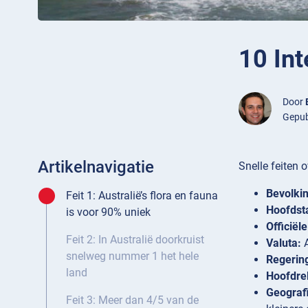
10 Int
Door
Gepub
Artikelnavigatie
Snelle feiten o
Bevolkin
Feit 1: Australië’s flora en fauna
Hoofdst
is voor 90% uniek
Officiële
Feit 2: In Australië doorkruist
Valuta:
A
snelweg nummer 1 het hele
Regerin
land
Hoofdrel
Geograf
Feit 3: Meer dan 4/5 van de