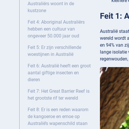
kleinere 
Australiërs woont in de
kustzone
Feit 1: 
Feit 4: Aboriginal Australiërs
hebben een cultuur van
Australië staa
ongeveer 50.000 jaar oud
wereld wordt a
en 94% van zi
Feit 5: Er zijn verschillende
lange isolatie
woestijnen in Australië
regenwouden, e
Feit 6: Australië heeft een groot
aantal giftige insecten en
dieren
Feit 7: Het Great Barrier Reef is
het grootste rif ter wereld
Feit 8: Er is een reden waarom
de kangoeroe en emoe op
Australië’s wapenschild staan