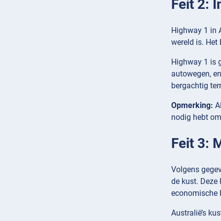
Feit 2: 
Highway 1 in A
wereld is. Het 
Highway 1 is 
autowegen, en 
bergachtig terr
Opmerking:
Al
nodig hebt om 
Feit 3:
Volgens gegev
de kust. Deze 
economische ka
Australië’s ku