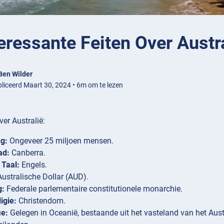
eressante Feiten Over Austr
Ben Wilder
liceerd Maart 30, 2024 • 6m om te lezen
ver Australië:
g:
Ongeveer 25 miljoen mensen.
ad:
Canberra.
 Taal:
Engels.
ustralische Dollar (AUD).
g:
Federale parlementaire constitutionele monarchie.
igie:
Christendom.
ie:
Gelegen in Oceanië, bestaande uit het vasteland van het Austr