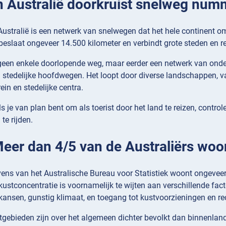
In Australië doorkruist snelweg num
ustralië is een netwerk van snelwegen dat het hele continent om
beslaat ongeveer 14.500 kilometer en verbindt grote steden en regi
geen enkele doorlopende weg, maar eerder een netwerk van ond
stedelijke hoofdwegen. Het loopt door diverse landschappen, va
ein en stedelijke centra.
s je van plan bent om als toerist door het land te reizen, control
te rijden.
 Meer dan 4/5 van de Australiërs woo
ens van het Australische Bureau voor Statistiek woont ongeveer
kustconcentratie is voornamelijk te wijten aan verschillende fac
nsen, gunstig klimaat, en toegang tot kustvoorzieningen en recr
stgebieden zijn over het algemeen dichter bevolkt dan binnenlan