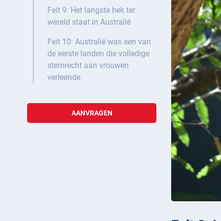
Feit 9: Het langste hek ter
wereld staat in Australië
Feit 10: Australië was een van
de eerste landen die volledige
stemrecht aan vrouwen
verleende
AANVRAGEN