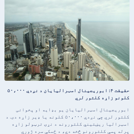
حقیقت ۴: ابوریجینال اسټرالیایان د نږدې ۵۰،۰۰۰
کلونو زاړه کلتور لري
ابوریجینال اسټرالیایان یو بډایه او پخوانی
کلتور لري چې نږدې ۵۰،۰۰۰ کلونه یا ډیر زاړه دی. د
اسټرالیا ریښتیني کلتورونه د نړۍ ترټولو زاړه
پرله پسې کلتورونو څخه دي، د ځمکې سره ژورې