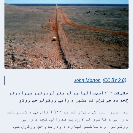
John Morton
,
(CC BY 2.0)
حقیقت ۱۰: اسټرالیا یو له هغو لومړنیو هیوادونو
څخه دی چې ښځو ته بشپړ د رایې ورکولو حق ورکړ
په اسټرالیا کې، ښځو ته په ۱۹۰۲ کال کې د کمنویلت
د رایې د قانون له لارې په فدرالي کچه د رایې
ورکولو او د ټاکنو لپاره د ودریدو حق ورکړل شو.