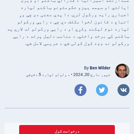
همدارنګه اسټرالیا د فدرالي ټاکنو او ډیری
ایالتي او سیمه ییزو حکومتونو ټاکنو لپاره
اجباري رایه ورکول لري. دا پدې معنی دی چې وړ
اتباع د قانون لخوا مکلف دي چې د رایې ورکولو
لپاره نوم لیکنه وکړي او د رایې ورکولو له لارې په
ټاکنو کې برخه واخلي. د مناسب دلیل پرته د رایې
ورکولو نه ډډه کول کولی شي د جریمې لامل شي.
By
Ben Wilder
خپور مارچ 30, 2024 • د ولولو لپاره 5 دقیقې
درخواست کول