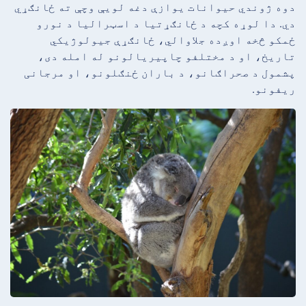
دوه ژوندي حیوانات یوازې دغه لویې وچې ته ځانګړي
دي. دا لوړه کچه د ځانګړتیا د اسټرالیا د نورو
ځمکو څخه اوږده جلاوالي، ځانګړې جیولوژیکي
تاریخ، او د مختلفو چاپیریالونو له امله دی،
پشمول د صحراګانو، د باران ځنګلونو، او مرجانی
ریفونو.