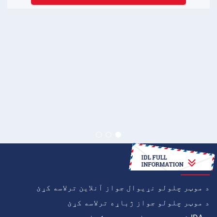
څنګه
د موټر چلولو نړیوال جواز آنلاین ترلاسه کړئ
د موټر چلولو جواز ژباړه ترلاسه کړئ