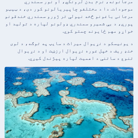
مرجانونه، نرم بدن لرونکي، او نور سمندري
موجودات. دا د مختلفو چاپیریالونو کور دی، د ټیټو
مرجانی باغونو څخه نیولې تر ژورو سمندري خندقونو
پورې، د بې شمیرو سمندري ډولونو لپاره د تولید او
خواړو مهم ځایونه چمتو کوي.
د یونیسکو د نړیوال میراث د سایټ په توګه، د لوی
خنډ ریف د خپل غوره نړیوال ارزښت او د نړیوال
تنوع د ساتنې د اهمیت لپاره پیژندل کیږي.