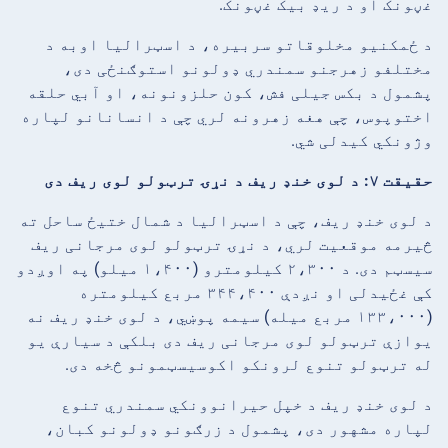
غڼونک او د ریډ بیک غڼونک.
د ځمکنیو مخلوقاتو سربیره، د اسټرالیا اوبه د
مختلفو زهرجنو سمندري ډولونو استوګنځی دی،
پشمول د بکس جیلی فش، کون حلزونونه، او آبي حلقه
اختوپوس، چې هغه زهرونه لري چې د انسانانو لپاره
وژونکي کیدلی شي.
حقیقت ۷: د لوی خنډ ریف د نړۍ ترټولو لوی ریف دی
د لوی خنډ ریف، چې د اسټرالیا د شمال ختیځ ساحل ته
څیرمه موقعیت لري، د نړۍ ترټولو لوی مرجانی ریف
سیسټم دی. د ۲،۳۰۰ کیلومترو (۱،۴۰۰ میلو) په اوږدو
کې غځیدلی او نږدې ۳۴۴،۴۰۰ مربع کیلومتره
(۱۳۳،۰۰۰ مربع میله) سیمه پوښي، د لوی خنډ ریف نه
یوازې ترټولو لوی مرجانی ریف دی بلکې د سیارې یو
له ترټولو تنوع لرونکو اکوسیسټمونو څخه دی.
د لوی خنډ ریف د خپل حیرانوونکي سمندري تنوع
لپاره مشهور دی، پشمول د زرګونو ډولونو کبان،