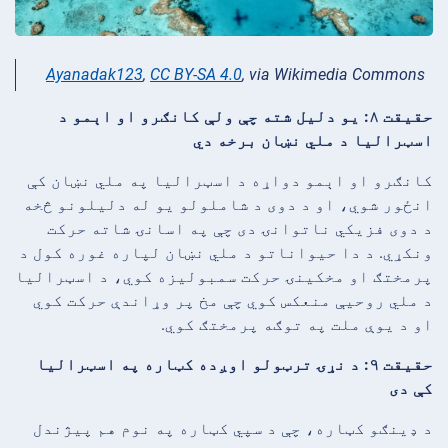
Ayanadak123
,
CC BY-SA 4.0
, via Wikimedia Commons
حقیقت ۸: یو دلیل شته چې ولې کانګرو او اېمو د
اسټرالیا د ملي نښان برخه دي
کانګرو او اېمو دواړه د اسټرالیا په ملي نښان کې
انځور شوي، او د دوی د شاملولو یو له دلیلونو څخه
د دوی فزیکي ناتوانۍ دی چې په اسانۍ شاته حرکت
ونکړي. د دا حیواناتو د ملي نښان لپاره غوره کول د
پرمختګ او مخکینۍ حرکت سمبولیزه کوي، د اسټرالیا
د ملي روحیې منعکس کوي چې مخ پر وړاندې حرکت کوي
او د یوې ملت په توګه پرمختګ کوي.
حقیقت ۹: د نړۍ ترټولو اوږده کټاره په اسټرالیا
کې دی
د ډینګو کټاره، چې د سپي کټاره په نوم هم پیژندل