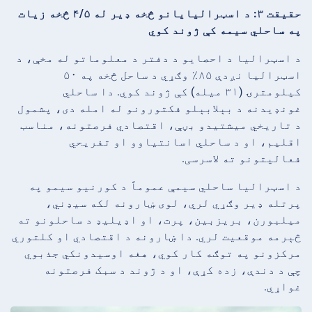
حقیقت ۳: د اسټرالیایانو څخه ډیر له ۴/۵ څخه زیات
په ساحلي سیمه کې ژوند کوي
د اسټرالیا د احصایو د دفتر د معلوماتو له مخې، د
اسټرالیا نږدې ۸۵٪ وګړي د ساحل څخه په ۵۰
کیلومترۍ (۳۱ میله) کې ژوند کوي. دا ساحلي
غونډیدنه د بېلابېلو فکتورونو له امله دی، پشمول
د تاریخي میشتیدو بڼې، اقتصادي فرصتونه، مناسب
اقلیم، او د ساحلي اسانتیاوو او تفریحي
فعالیتونو ته لاسرسی.
د اسټرالیا ساحلي سیمې عموماً د کورنیو سیمو په
پرتله ډیر وګړي لري، لوی ښارونه لکه سیډني،
میلبورن، بریزبین، پرت، او اډیلیډ د ساحلونو ته
څېرمه موقعیت لري. دا ښارونه د اقتصادي او کلتوري
مرکزونو په توګه کار کوي، هغه اوسیدونکي جذبوي
چې د دندې، زده کړې، او د ژوند د سبک فرصتونه
غواړي.