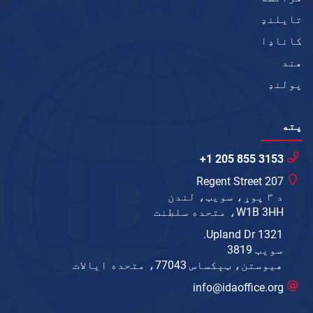
تایلنډ
کاناډا
هند
پولنډ
پته
+1 205 855 3153
207 Regent Street
د ۳ پوړ، سویټ، لندن
W1B 3HH، متحده سلطنت
1321 Upland Dr.
سویټ 3819
هیوستن، ټېکساس 77043، متحده ایالات
info@idaoffice.org