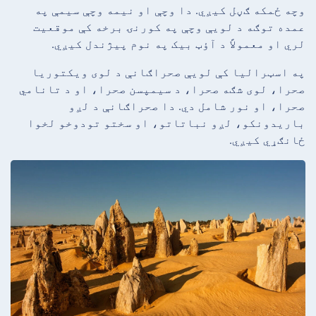
وچه ځمکه ګڼل کیږي. دا وچې او نیمه وچې سیمې په
عمده توګه د لویې وچې په کورنۍ برخه کې موقعیت
لري او معمولاً د آؤټ بیک په نوم پیژندل کیږي.
په اسټرالیا کې لویې صحراګانې د لوی ویکتوریا
صحرا، لوی شګه صحرا، د سیمپسن صحرا، او د تانامي
صحرا، او نور شامل دي. دا صحراګانې د لږو
باریدونکو، لږو نباتاتو، او سختو تودوخو لخوا
ځانګړي کیږي.