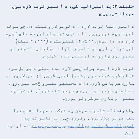
حقیقت ۲: په اسټرالیا کې، د ۱ نمبر لویه لاره ټول
هیواد تیریږي
د اسټرالیا لویه لاره ۱ د لویو لارو شبکه دی چې ټوله
لویه وچه تیریږي، دا د نړۍ ترټولو اوږده ملي لویه
لاره ده. دا نږدې ۱۴،۵۰۰ کیلومتره (۹،۰۰۰ میله)
اوږدوالی لري او د اسټرالیا د ټولو ایالتونو او
سیمو لوی ښارونه او سیمې سره نښلوي.
لویه لاره ۱ یوه پرله پسې لاره نده بلکې د یو بل سره
تړلو لارو شبکه دی، پشمول لویې لارې، آزادې لارې، او
ښاري شریانی لارې. دا د مختلفو منظرو څخه تیریږي،
د ساحلي سیمو او د پیرۍ سیمو څخه نیولې تر غرنیو
سیمو او ښاری مرکزونو پورې.
یادونه:
که تاسو د سیلان په توګه د هیواد شاوخوا
سفر کولو پلان لرئ، وګورئ چې ایا تاسو ته
په
اسټرالیا کې د نړیوالې موټر چلولو جواز
ته اړتیا
لرئ.