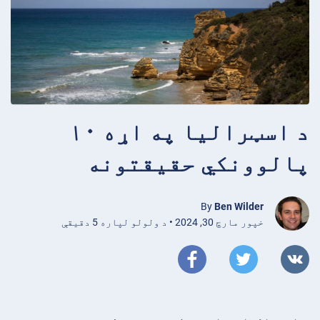
د اسټرالیا په اړه ۱۰
پالوونکي حقیقتونه
By
Ben Wilder
خپور مارچ 30, 2024 • د ولولو لپاره 5 دقیقې