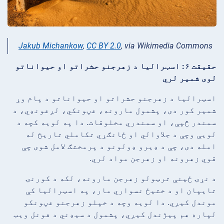
Jakub Michankow
,
CC BY 2.0
, via Wikimedia Commons
حقیقت ۶: اسټرالیا د زهرجنو حشراتو او حیواناتو
لوی شمیر لري
اسټرالیا د زهرجنو حشراتو او حیواناتو د پام وړ
شمیر کور دی، پشمول مارونه، غڼونکي، لږغونډي، د
سمندر څپې، او سمندري مخلوقات. دا په لویه کچه د
لویې وچې د جلاوالي او ځانګړي تکاملي تاریخ له
امله دی، چې د ډیرو ډولونو د پرمختګ لامل شوی چې
قوي زهرونه او زهرجن مواد لري.
د نړۍ ځینې ترټولو زهرجن مارونه، لکه د کورنۍ
تایپان او د ختیځ نسواري مار، په اسټرالیا کې
موندل کیږي. دا لویه وچه د خپلو زهرجنو غڼونکو
لپاره هم پیژندل کیږي، پشمول د سیډني د فونل ویب