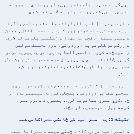
اړیکې، دودیز رواجونه، ژبې، او روحاني باورونه
لري چې د بې شمیرو نسلونو له لارې تیر شوي.
د ابوریجینال اسټرالیایانو پلرونه په اسټرالیا
لویه وچه کې د لسګونو زرو کلونو دمخه راغلل، ممکن
د ټیټو سمندري کچو پر مهال د ځمکنیو پلونو له لارې.
د زرګونو کلونو په اوږدو کې، دوی مختلف ټولنې
رامینځته کړې، د اسټرالیا په پراخو چاپیریالونو
کې یې ځانونه د دې چاپیریال سره سمون ورکړ، پشمول
صحرایي، د باران ځنګلونه، ساحلونه، او واښه
ځمکې.
ابوریجینال کلتورونه د طبیعي نړۍ ژور درناوی،
پیچلي شفاهي دودونه، پیچلي کورنۍ سیسټمونه، او
ځانګړي هنري بیانونه لري، پشمول د ډبرو هنر،
کیسه ویل، موسیقي، او نڅا.
حقیقت ۵: په اسټرالیا کې څانګې صحراګانې شته
د اسټرالیا نږدې ۱۸٪ د ځمکې سیمه د صحرا یا نیمه