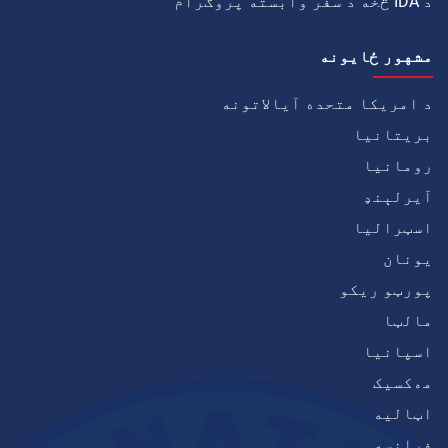
د IDA څخه د سفر وابسته پروګرام
مشهور ځايونه
د امریکا متحده آیالاتونه
بریتانیا
رومانیا
آيرلېنډ
اسټرالیا
يونان
پورټو ریکو
مالټا
اسپانیا
مەکسیک
اټاليه
فرانسه