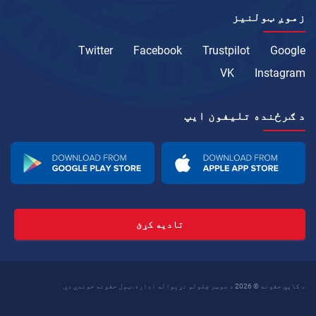
زموږ ټولنیز
Twitter
Facebook
Trustpilot
Google
VK
Instagram
د ګرځنده تلیفون ايپ
تادیه کړئ
د کاپي حقونه © 2026 د موټر چلولو نړیواله اداره. ټول حقونه خوندي دي