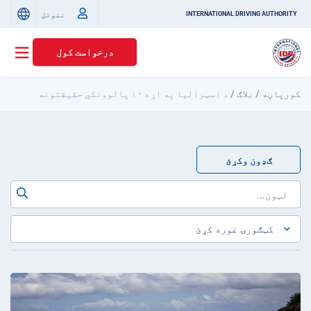
ننوتل
INTERNATIONAL DRIVING AUTHORITY
درخواست کول
کورپاڼه
/
بلاګ
/
د اسټرالیا په اړه ۱۰ پالوونکي حقیقتونه
ګډون وکړئ