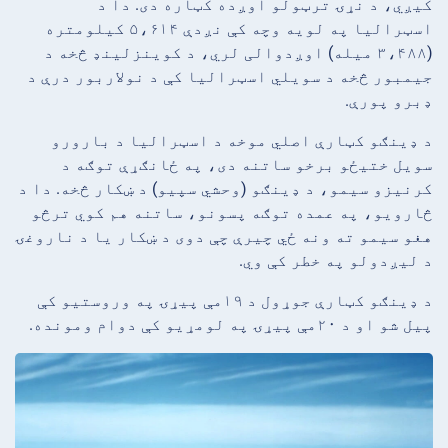
کیږي، د نړۍ ترټولو اوږده کټاره دی. دا د
اسټرالیا په لویه وچه کې نږدې ۵،۶۱۴ کیلومتره
(۳،۴۸۸ میله) اوږدوالی لري، د کوینزلینډ څخه د
جیمبور څخه د سویلي اسټرالیا کې د نولاربور درې د
ډبرو پورې.
د ډینګو کټارې اصلي موخه د اسټرالیا د بارورو
سویل ختیځو برخو ساتنه دی، په ځانګړې توګه د
کرنیزو سیمو، د ډینګو (وحشي سپیو) د ښکار څخه. دا د
څارویو، په عمده توګه پسونو، ساتنه هم کوي ترڅو
هغو سیمو ته ونه ځي چیرې چې دوی د ښکار یا د ناروغۍ
د لیږدولو په خطر کې وي.
د ډینګو کټارې جوړول د ۱۹مې پیړۍ په وروستیو کې
پیل شو او د ۲۰مې پیړۍ په لومړیو کې دوام ومونده.