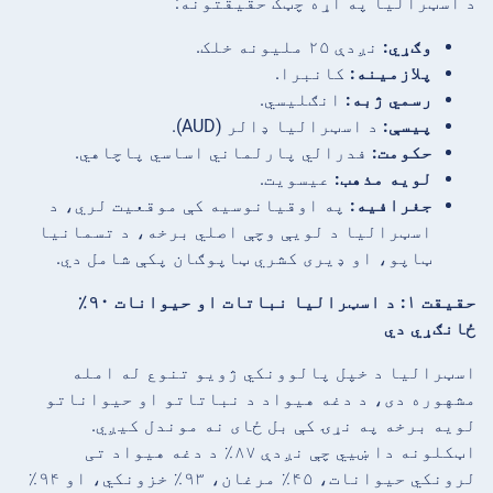
د اسټرالیا په اړه چټک حقیقتونه:
وګړي:
نږدې ۲۵ ملیونه خلک.
پلازمینه:
کانبرا.
رسمي ژبه:
انګلیسي.
پیسې:
د اسټرالیا ډالر (AUD).
حکومت:
فدرالي پارلماني اساسي پاچاهي.
لویه مذهب:
عیسویت.
جغرافیه:
په اوقیانوسیه کې موقعیت لري، د
اسټرالیا د لویې وچې اصلي برخه، د تسمانیا
ټاپو، او ډیری کشري ټاپوګان پکې شامل دي.
حقیقت ۱: د اسټرالیا نباتات او حیوانات ۹۰٪
ځانګړي دي
اسټرالیا د خپل پالوونکي ژویو تنوع له امله
مشهوره دی، د دغه هیواد د نباتاتو او حیواناتو
لویه برخه په نړۍ کې بل ځای نه موندل کیږي.
اټکلونه دا ښیي چې نږدې ۸۷٪ د دغه هیواد تی
لرونکي حیوانات، ۴۵٪ مرغان، ۹۳٪ خزونکي، او ۹۴٪