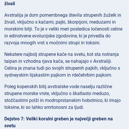
živali
Avstralija je dom pomembnega števila strupenih žuželk in
živali, vključno s kačami, pajki, škorpijoni, meduzami in
morskimi bitji. To je v veliki meri posledica ločenosti celine
in edinstvene evolucijske zgodovine, ki je privedla do
razvoja mnogih vrst s močnimi strupi in toksini.
Nekatere najbolj strupene kače na svetu, kot sta notranja
taipan in vzhodna rjava kača, se nahajajo v Avstraliji.
Celina je znana tudi po svojih strupenih pajkih, vključno s
sydneyskim lijakastim pajkom in rdečehrbim pajkom.
Poleg kopenskih bitij avstralske vode naselju različne
strupene morske vrste, vključno s škatlasto meduzo,
stožčastimi polži in modroprstanskim hobotnico, ki imajo
toksine, ki so lahko smrtonosni za ljudi.
Dejstvo 7: Veliki koralni greben je največji greben na
svetu