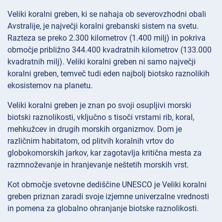
Veliki koralni greben, ki se nahaja ob severovzhodni obali
Avstralije, je največji koralni grebanski sistem na svetu.
Razteza se preko 2.300 kilometrov (1.400 milj) in pokriva
območje približno 344.400 kvadratnih kilometrov (133.000
kvadratnih milj). Veliki koralni greben ni samo največji
koralni greben, temveč tudi eden najbolj biotsko raznolikih
ekosistemov na planetu.
Veliki koralni greben je znan po svoji osupljivi morski
biotski raznolikosti, vključno s tisoči vrstami rib, koral,
mehkužcev in drugih morskih organizmov. Dom je
različnim habitatom, od plitvih koralnih vrtov do
globokomorskih jarkov, kar zagotavlja kritična mesta za
razmnoževanje in hranjevanje neštetih morskih vrst.
Kot območje svetovne dediščine UNESCO je Veliki koralni
greben priznan zaradi svoje izjemne univerzalne vrednosti
in pomena za globalno ohranjanje biotske raznolikosti.