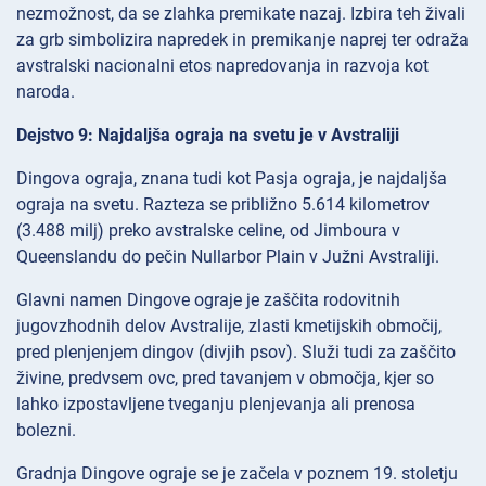
nezmožnost, da se zlahka premikate nazaj. Izbira teh živali
za grb simbolizira napredek in premikanje naprej ter odraža
avstralski nacionalni etos napredovanja in razvoja kot
naroda.
Dejstvo 9: Najdaljša ograja na svetu je v Avstraliji
Dingova ograja, znana tudi kot Pasja ograja, je najdaljša
ograja na svetu. Razteza se približno 5.614 kilometrov
(3.488 milj) preko avstralske celine, od Jimboura v
Queenslandu do pečin Nullarbor Plain v Južni Avstraliji.
Glavni namen Dingove ograje je zaščita rodovitnih
jugovzhodnih delov Avstralije, zlasti kmetijskih območij,
pred plenjenjem dingov (divjih psov). Služi tudi za zaščito
živine, predvsem ovc, pred tavanjem v območja, kjer so
lahko izpostavljene tveganju plenjevanja ali prenosa
bolezni.
Gradnja Dingove ograje se je začela v poznem 19. stoletju