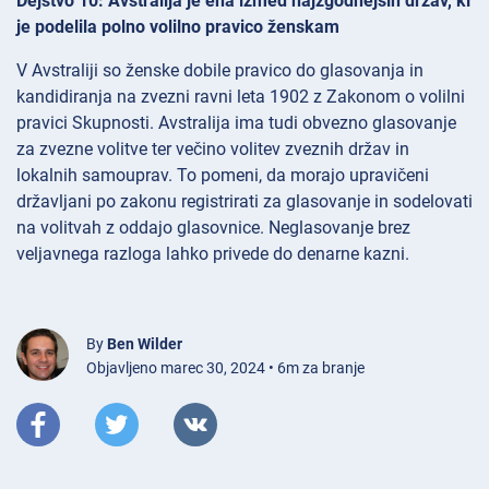
Dejstvo 10: Avstralija je ena izmed najzgodnejših držav, ki
je podelila polno volilno pravico ženskam
V Avstraliji so ženske dobile pravico do glasovanja in
kandidiranja na zvezni ravni leta 1902 z Zakonom o volilni
pravici Skupnosti. Avstralija ima tudi obvezno glasovanje
za zvezne volitve ter večino volitev zveznih držav in
lokalnih samouprav. To pomeni, da morajo upravičeni
državljani po zakonu registrirati za glasovanje in sodelovati
na volitvah z oddajo glasovnice. Neglasovanje brez
veljavnega razloga lahko privede do denarne kazni.
By
Ben Wilder
Objavljeno marec 30, 2024 • 6m za branje