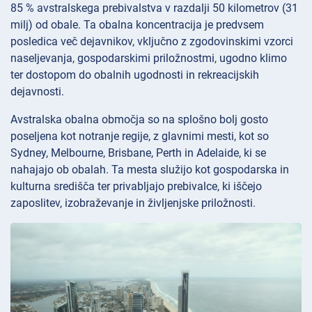
85 % avstralskega prebivalstva v razdalji 50 kilometrov (31
milj) od obale. Ta obalna koncentracija je predvsem
posledica več dejavnikov, vključno z zgodovinskimi vzorci
naseljevanja, gospodarskimi priložnostmi, ugodno klimo
ter dostopom do obalnih ugodnosti in rekreacijskih
dejavnosti.
Avstralska obalna območja so na splošno bolj gosto
poseljena kot notranje regije, z glavnimi mesti, kot so
Sydney, Melbourne, Brisbane, Perth in Adelaide, ki se
nahajajo ob obalah. Ta mesta služijo kot gospodarska in
kulturna središča ter privabljajo prebivalce, ki iščejo
zaposlitev, izobraževanje in življenjske priložnosti.