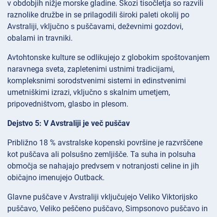
v obdobjih nižje morske gladine. Skozi tisočletja so razvili
raznolike družbe in se prilagodili široki paleti okolij po
Avstraliji, vključno s puščavami, deževnimi gozdovi,
obalami in travniki.
Avtohtonske kulture se odlikujejo z globokim spoštovanjem
naravnega sveta, zapletenimi ustnimi tradicijami,
kompleksnimi sorodstvenimi sistemi in edinstvenimi
umetniškimi izrazi, vključno s skalnim umetjem,
pripovedništvom, glasbo in plesom.
Dejstvo 5: V Avstraliji je več puščav
Približno 18 % avstralske kopenski površine je razvrščene
kot puščava ali polsušno zemljišče. Ta suha in polsuha
območja se nahajajo predvsem v notranjosti celine in jih
običajno imenujejo Outback.
Glavne puščave v Avstraliji vključujejo Veliko Viktorijsko
puščavo, Veliko peščeno puščavo, Simpsonovo puščavo in