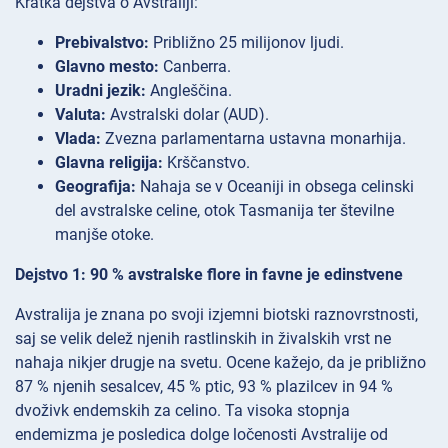
Kratka dejstva o Avstraliji:
Prebivalstvo:
Približno 25 milijonov ljudi.
Glavno mesto:
Canberra.
Uradni jezik:
Angleščina.
Valuta:
Avstralski dolar (AUD).
Vlada:
Zvezna parlamentarna ustavna monarhija.
Glavna religija:
Krščanstvo.
Geografija:
Nahaja se v Oceaniji in obsega celinski
del avstralske celine, otok Tasmanija ter številne
manjše otoke.
Dejstvo 1: 90 % avstralske flore in favne je edinstvene
Avstralija je znana po svoji izjemni biotski raznovrstnosti,
saj se velik delež njenih rastlinskih in živalskih vrst ne
nahaja nikjer drugje na svetu. Ocene kažejo, da je približno
87 % njenih sesalcev, 45 % ptic, 93 % plazilcev in 94 %
dvoživk endemskih za celino. Ta visoka stopnja
endemizma je posledica dolge ločenosti Avstralije od