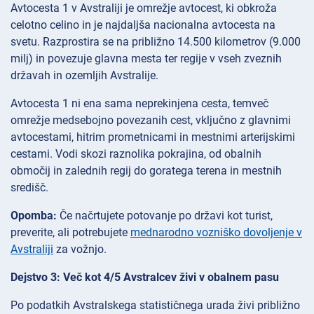
Avtocesta 1 v Avstraliji je omrežje avtocest, ki obkroža
celotno celino in je najdaljša nacionalna avtocesta na
svetu. Razprostira se na približno 14.500 kilometrov (9.000
milj) in povezuje glavna mesta ter regije v vseh zveznih
državah in ozemljih Avstralije.
Avtocesta 1 ni ena sama neprekinjena cesta, temveč
omrežje medsebojno povezanih cest, vključno z glavnimi
avtocestami, hitrim prometnicami in mestnimi arterijskimi
cestami. Vodi skozi raznolika pokrajina, od obalnih
območij in zalednih regij do goratega terena in mestnih
središč.
Opomba:
Če načrtujete potovanje po državi kot turist,
preverite, ali potrebujete
mednarodno vozniško dovoljenje v
Avstraliji
za vožnjo.
Dejstvo 3: Več kot 4/5 Avstralcev živi v obalnem pasu
Po podatkih Avstralskega statističnega urada živi približno