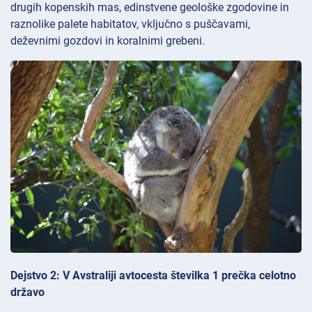
drugih kopenskih mas, edinstvene geološke zgodovine in
raznolike palete habitatov, vključno s puščavami,
deževnimi gozdovi in koralnimi grebeni.
Dejstvo 2: V Avstraliji avtocesta številka 1 prečka celotno
državo