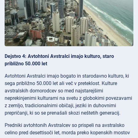
Dejstvo 4: Avtohtoni Avstralci imajo kulturo, staro
približno 50.000 let
Avtohtoni Avstralci imajo bogato in starodavno kulturo, ki
sega približno 50.000 let ali več v preteklost. Kulture
avstralskih domorodcev so med najstarejšimi
neprekinjenimi kulturami na svetu z globokimi povezavami
z zemljo, tradicionalnimi običaji, jeziki in duhovnimi
prepričanji, ki so se prenašali skozi neštetih generacij.
Predniki avtohtonih Avstralcev so prispeli na avstralsko
celino pred desettisoči let, morda preko kopenskih mostov