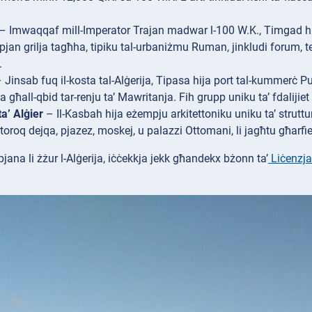
– Imwaqqaf mill-Imperator Trajan madwar l-100 W.K., Timgad hija
-pjan grilja tagħha, tipiku tal-urbaniżmu Ruman, jinkludi forum, temp
.
 Jinsab fuq il-kosta tal-Alġerija, Tipasa hija port tal-kummer
a għall-qbid tar-renju ta’ Mawritanja. Fih grupp uniku ta’ fdalijiet 
a’ Alġier
– Il-Kasbah hija eżempju arkitettoniku uniku ta’ struttur
 toroq dejqa, pjazez, moskej, u palazzi Ottomani, li jagħtu għarfi
jana li żżur l-Alġerija, iċċekkja jekk għandekx bżonn ta’
Liċenzja 