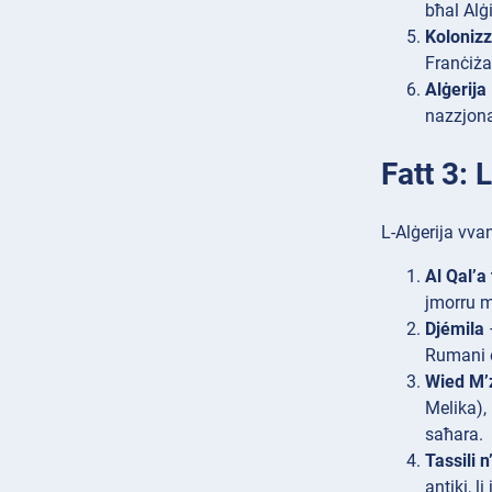
bħal Alġi
Kolonizz
Franċiża
Alġerija
nazzjonal
Fatt 3: 
L-Alġerija vvan
Al Qal’
jmorru mi
Djémila
–
Rumani eċ
Wied M’
Melika),
saħara.
Tassili n
antiki, l