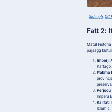
Sidsegh
,
CC 
Fatt 2: 
Matul l-istorja
pajsaġġ kultura
Imperji 
Kartaġo,
Ħakma 
provinċja
preserva
Perjodu 
Imperu B
Kalifati 
Iżlamiċi 