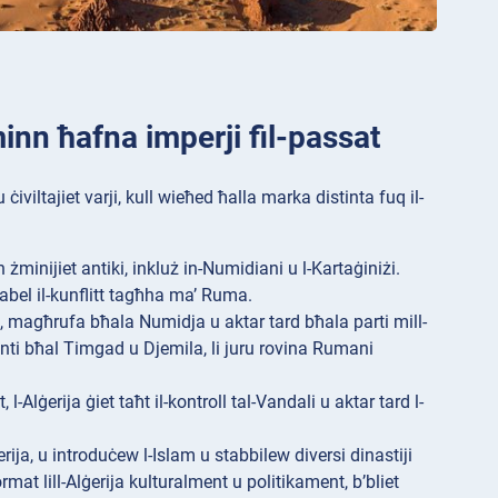
 minn ħafna imperji fil-passat
 ċiviltajiet varji, kull wieħed ħalla marka distinta fuq il-
n żminijiet antiki, inkluż in-Numidiani u l-Kartaġiniżi.
qabel il-kunflitt tagħha ma’ Ruma.
K., magħrufa bħala Numidja u aktar tard bħala parti mill-
kanti bħal Timgad u Djemila, li juru rovina Rumani
Alġerija ġiet taħt il-kontroll tal-Vandali u aktar tard l-
ija, u introduċew l-Islam u stabbilew diversi dinastiji
mat lill-Alġerija kulturalment u politikament, b’bliet