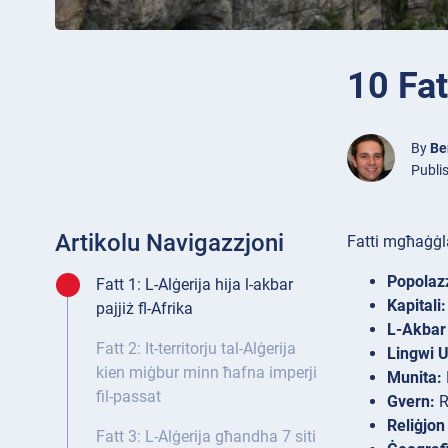
10 Fat
By
Be
Publi
Artikolu Navigazzjoni
Fatti mgħaġġla
Popolazz
Fatt 1: L-Alġerija hija l-akbar
Kapitali:
pajjiż fl-Afrika
L-Akbar 
Fatt 2: It-territorju tal-Alġerija
Lingwi Uf
kien miġbur minn ħafna imperji
Munita:
fil-passat
Gvern:
R
Reliġjon
Fatt 3: L-Alġerija għandha 7 siti