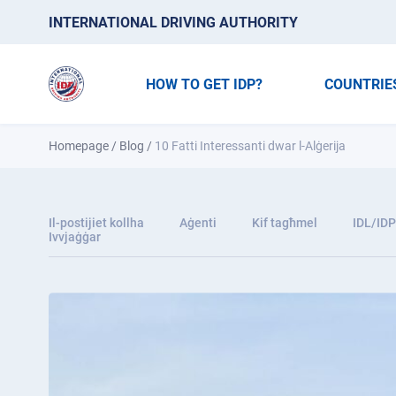
INTERNATIONAL DRIVING AUTHORITY
HOW TO GET IDP?
COUNTRIE
Homepage
/
Blog
/
10 Fatti Interessanti dwar l-Alġerija
Il-postijiet kollha
Aġenti
Kif tagħmel
IDL/IDP
Ivvjaġġar