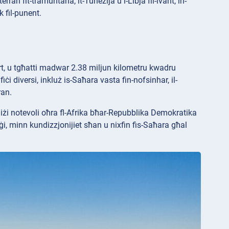
an fit-tramuntana, it-Tuneżija u l-Libja fil-lvant, in-
k fil-punent.
l-art, u tgħatti madwar 2.38 miljun kilometru kwadru
iċi diversi, inkluż is-Saħara vasta fin-nofsinhar, il-
ran.
jjiżi notevoli oħra fl-Afrika bħar-Repubblika Demokratika
ġi, minn kundizzjonijiet sħan u nixfin fis-Saħara għal