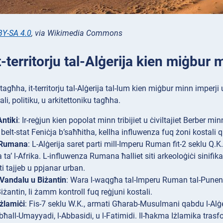
BY-SA 4.0
, via Wikimedia Commons
It-territorju tal-Alġerija kien miġbur
 tagħha, it-territorju tal-Alġerija tal-lum kien miġbur minn imperji u
li, politiku, u arkitettoniku tagħha.
Antiki
: Ir-reġjun kien popolat minn tribijiet u ċiviltajiet Berber min
 belt-stat Feniċja b’saħħitha, kellha influwenza fuq żoni kostali 
Rumana
: L-Alġerija saret parti mill-Imperu Ruman fit-2 seklu Q.
 ta’ l-Afrika. L-influwenza Rumana ħalliet siti arkeoloġiċi sinifi
ti tajjeb u ppjanar urban.
Vandalu u Biżantin
: Wara l-waqgħa tal-Imperu Ruman tal-Punent, l-
iżantin, li żamm kontroll fuq reġjuni kostali.
Iżlamiċi
: Fis-7 seklu W.K., armati Għarab-Musulmani qabdu l-Alġer
bħall-Umayyadi, l-Abbasidi, u l-Fatimidi. Il-ħakma Iżlamika trasfor