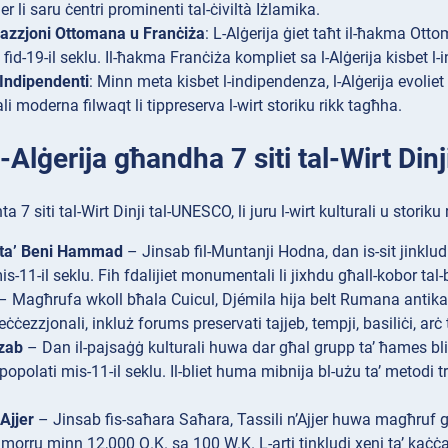
er li saru ċentri prominenti tal-ċiviltà Iżlamika.
azzjoni Ottomana u Franċiża
: L-Alġerija ġiet taħt il-ħakma Ott
 fid-19-il seklu. Il-ħakma Franċiża kompliet sa l-Alġerija kisbet 
 Indipendenti
: Minn meta kisbet l-indipendenza, l-Alġerija evoliet 
i moderna filwaqt li tippreserva l-wirt storiku rikk tagħha.
L-Alġerija għandha 7 siti tal-Wirt Di
ta 7 siti tal-Wirt Dinji tal-UNESCO, li juru l-wirt kulturali u storiku
a ta’ Beni Hammad
– Jinsab fil-Muntanji Hodna, dan is-sit jinkludi
s-11-il seklu. Fih fdalijiet monumentali li jixhdu għall-kobor tal-
 Magħrufa wkoll bħala Cuicul, Djémila hija belt Rumana antika fil-
ċezzjonali, inkluż forums preservati tajjeb, tempji, basiliċi, arċ t
zab
– Dan il-pajsaġġ kulturali huwa dar għal grupp ta’ ħames blie
 popolati mis-11-il seklu. Il-bliet huma mibnija bl-użu ta’ metodi 
’Ajjer
– Jinsab fis-saħara Saħara, Tassili n’Ajjer huwa magħruf għall
i jmorru minn 12,000 Q.K. sa 100 W.K. L-arti tinkludi xeni ta’ kaċċa,