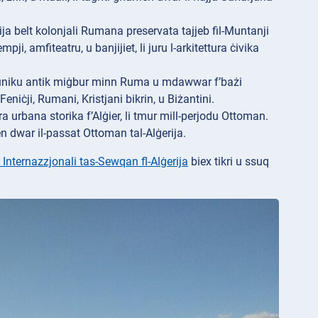
 belt kolonjali Rumana preservata tajjeb fil-Muntanji
ji, amfiteatru, u banjijiet, li juru l-arkitettura ċivika
ċ Puniku antik miġbur minn Ruma u mdawwar f’bażi
Feniċji, Rumani, Kristjani bikrin, u Biżantini.
a urbana storika f’Alġier, li tmur mill-perjodu Ottoman.
en dwar il-passat Ottoman tal-Alġerija.
Internazzjonali tas-Sewqan fl-Alġerija
biex tikri u ssuq