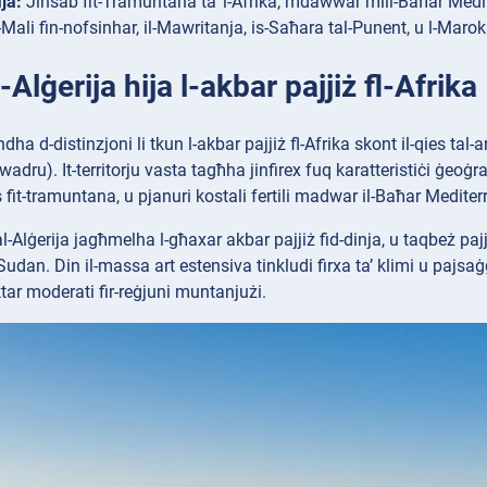
ja:
Jinsab fit-Tramuntana ta’ l-Afrika, mdawwar mill-Baħar Mediterr
-Mali fin-nofsinhar, il-Mawritanja, is-Saħara tal-Punent, u l-Marok
L-Alġerija hija l-akbar pajjiż fl-Afrika
dha d-distinzjoni li tkun l-akbar pajjiż fl-Afrika skont il-qies ta
adru). It-territorju vasta tagħha jinfirex fuq karatteristiċi ġeoġraf
 fit-tramuntana, u pjanuri kostali fertili madwar il-Baħar Mediter
al-Alġerija jagħmelha l-għaxar akbar pajjiż fid-dinja, u taqbeż pa
Sudan. Din il-massa art estensiva tinkludi firxa ta’ klimi u pajsaġ
tar moderati fir-reġjuni muntanjużi.