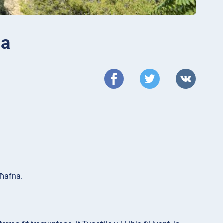
ja
 ħafna.