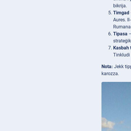
bikrija.
Timgad
Aures. Il
Rumana
Tipasa
–
strateġik
Kasbah t
Tinkludi
Nota:
Jekk tipp
karozza.