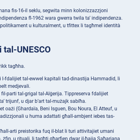
omana fis-16-il seklu, segwita minn kolonizzazzjoni
l-indipendenza fl-1962 wara gwerra twila ta’ indipendenza.
politikament u kulturalment, u tfittex li tagħmel identità
nji tal-UNESCO
 rikk tagħha.
 l-fdalijiet tal-ewwel kapitali tad-dinastija Hammadid, li
belt medjevali.
parti tal-grigal tal-Alġerija. Tippreserva fdalijiet
a’ trijunf, u djar b’art tal-mużajk sabiħa.
t oażi (Ghardaïa, Beni Isguen, Bou Noura, El Atteuf, u
tradizzjonali u huma adattati għall-ambjent iebes tas-
-arti preistorika fuq il-blat li turi attivitajiet umani
 żfin, u rituali, li tagħti għarfien dwar il-ħajja Saħarjana