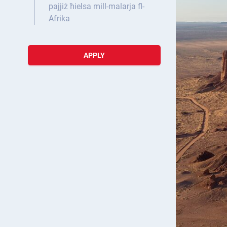
pajjiż ħielsa mill-malarja fl-
Afrika
APPLY