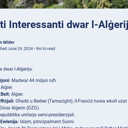
ti Interessanti dwar l-Alġeri
n Wilder
shed June 29, 2024 • 9m to read
 dwar l-Alġerija:
joni:
Madwar 44 miljun ruħ.
Alġier.
Belt:
Alġier.
fiċjali:
Għarbi u Berber (Tamazight); il-Franċiż huwa wkoll użat
Dinar Alġerin (DZD).
epubblika unitarja semi-presidenzjali.
 Ewlenija:
Islam, prinċipalment Sunni.