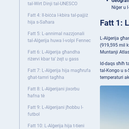
Ġeografi
tal-Wirt Dinji tal-UNESCO
Niġer u l
Fatt 4: Il-biċċa l-kbira tal-pajjiż
Fatt 1: 
hija s-Saħara
Fatt 5: L-annimal nazzjonali
L-Alġerija għan
tal-Alġerija huwa l-volpi Fennec
(919,595 mil kw
Muntanji Atlas
Fatt 6: L-Alġerija għandha
riżervi kbar ta’ żejt u gass
Id-daqs sħiħ t
tal-Kongo u s-
Fatt 7: L-Alġerija hija magħrufa
temperaturi ak
għat-tamri tagħha
Fatt 8: L-Alġerijani jixorbu
ħafna tè
Fatt 9: L-Alġerijani jħobbu l-
futbol
Fatt 10: L-Alġerija hija t-tieni