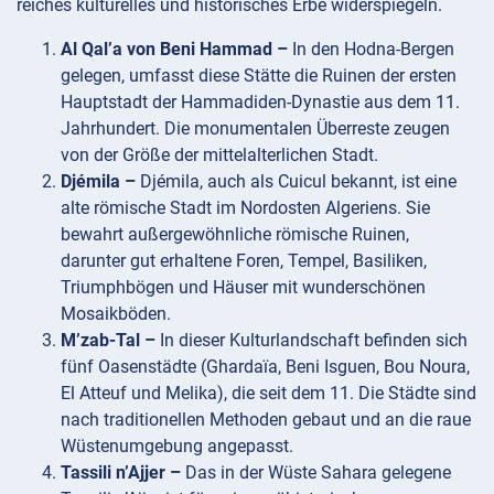
reiches kulturelles und historisches Erbe widerspiegeln.
Al Qal’a von Beni Hammad –
In den Hodna-Bergen
gelegen, umfasst diese Stätte die Ruinen der ersten
Hauptstadt der Hammadiden-Dynastie aus dem 11.
Jahrhundert. Die monumentalen Überreste zeugen
von der Größe der mittelalterlichen Stadt.
Djémila –
Djémila, auch als Cuicul bekannt, ist eine
alte römische Stadt im Nordosten Algeriens. Sie
bewahrt außergewöhnliche römische Ruinen,
darunter gut erhaltene Foren, Tempel, Basiliken,
Triumphbögen und Häuser mit wunderschönen
Mosaikböden.
M’zab-Tal –
In dieser Kulturlandschaft befinden sich
fünf Oasenstädte (Ghardaïa, Beni Isguen, Bou Noura,
El Atteuf und Melika), die seit dem 11. Die Städte sind
nach traditionellen Methoden gebaut und an die raue
Wüstenumgebung angepasst.
Tassili n’Ajjer –
Das in der Wüste Sahara gelegene