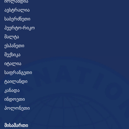
ირლანდია
ავსტრალია
საბერძნეთი
პუერტო-რიკო
მალტა
ესპანეთი
მექსიკა
იტალია
საფრანგეთი
ტაილანდი
კანადა
ინდოეთი
პოლონეთი
ᲛᲘᲡᲐᲛᲐᲠᲗᲘ