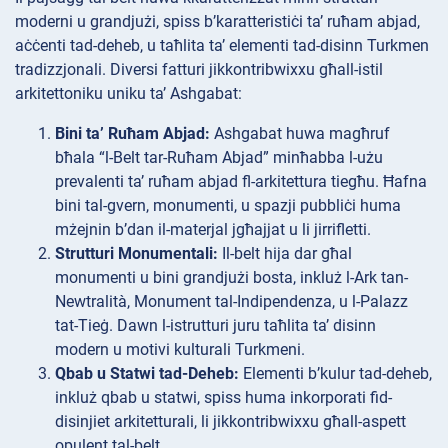
moderni u grandjużi, spiss b’karatteristiċi ta’ ruħam abjad,
aċċenti tad-deheb, u taħlita ta’ elementi tad-disinn Turkmen
tradizzjonali. Diversi fatturi jikkontribwixxu għall-istil
arkitettoniku uniku ta’ Ashgabat:
Bini ta’ Ruħam Abjad:
Ashgabat huwa magħruf
bħala “l-Belt tar-Ruħam Abjad” minħabba l-użu
prevalenti ta’ ruħam abjad fl-arkitettura tiegħu. Ħafna
bini tal-gvern, monumenti, u spazji pubbliċi huma
mżejnin b’dan il-materjal jgħajjat u li jirrifletti.
Strutturi Monumentali:
Il-belt hija dar għal
monumenti u bini grandjużi bosta, inkluż l-Ark tan-
Newtralità, Monument tal-Indipendenza, u l-Palazz
tat-Tieġ. Dawn l-istrutturi juru taħlita ta’ disinn
modern u motivi kulturali Turkmeni.
Qbab u Statwi tad-Deheb:
Elementi b’kulur tad-deheb,
inkluż qbab u statwi, spiss huma inkorporati fid-
disinjiet arkitetturali, li jikkontribwixxu għall-aspett
opulent tal-belt.