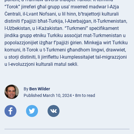
“Torok” jirreferi għal grupp usa’ mxerred madwar l-Ażja
Ċentrali, il-Lvant Nofsani, u lil hinn, b’trajettorji kulturali
distiniti f’pajjiżi bħat-Turkija, l-Ażerbajġan, it-Turkmenistan,
l-Użbekistan, u l-Każakistan. “Turkmeni” speċifikament
jindika grupp etniku Turkiku assoċjat mat-Turkmenistan u
popolazzjonijiet iżgħar f’pajjiżi ġirien. Minkejja wirt Turkiku
komuni, it-Torok u t-Turkmeni għandhom lingwi, drawwiet,
u storji distiniti, li jirriflettu l-kumplessitajiet tal-migrazzjoni
u l-evoluzzjoni kulturali matul sekli.
By
Ben Wilder
Published March 10, 2024 • 8m to read