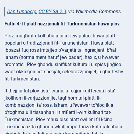
Dan Lundberg
,
CC BY-SA 2.0
, via Wikimedia Commons
Fattu 4: Il-platt nazzjonali fit-Turkmenistan huwa plov
Plov, magħruf ukoll bħala pilaf jew pulao, huwa platt
popolari u tradizzjonali fit-Turkmenistan. Huwa platt
ibbażat fuq ross imtajjeb b’varjetà ta’ ingredjenti bħal
laħam (normalment ħaruf jew baqar), ħaxix, u ħwawar
aromatiċi. Plov għandu sinifikat kulturali u spiss jinġieb
waqt okkażjonijiet speċjali, ċelebrazzjonijiet, u ġbir festiv
fit-Turkmenistan.
It-tħejjija tal-plov tista’ tvarja, u reġjuni differenti jista’
jkollhom il-varjazzjonijiet tagħhom tal-platt. Il-
kombinazzjoni ta’ ross, laħam, u ħwawar toħloq ikla
b’togħma u li tissaħħaħ li tirrifletti l-wirt kulinari tat-
Turkmenistan. Plov mhux biss platt ewlieni fil-kċina
Turkmena iżda għandu wkoll importanza kulturali bħala
simbolu ta’ ospitalità u qsim komunitarju tal-ikel.