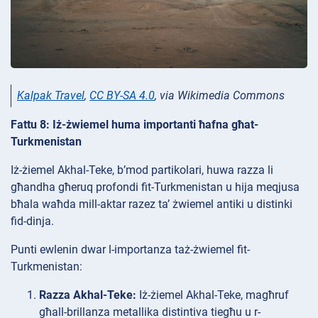
Kalpak Travel
,
CC BY-SA 4.0
, via Wikimedia Commons
Fattu 8: Iż-żwiemel huma importanti ħafna għat-
Turkmenistan
Iż-żiemel Akhal-Teke, b’mod partikolari, huwa razza li
għandha għeruq profondi fit-Turkmenistan u hija meqjusa
bħala waħda mill-aktar razez ta’ żwiemel antiki u distinki
fid-dinja.
Punti ewlenin dwar l-importanza taż-żwiemel fit-
Turkmenistan:
Razza Akhal-Teke:
Iż-żiemel Akhal-Teke, magħruf
għall-brillanza metallika distintiva tiegħu u r-