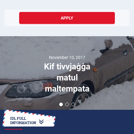
APPLY
November 10, 2017
Kif tivvjaġġa
matul
maltempata
HOW TO