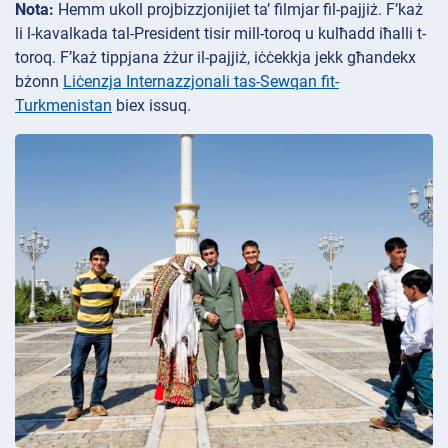
Nota:
Hemm ukoll projbizzjonijiet ta’ filmjar fil-pajjiż. F’każ
li l-kavalkada tal-President tisir mill-toroq u kulħadd iħalli t-
toroq. F’każ tippjana żżur il-pajjiż, iċċekkja jekk għandekx
bżonn
Liċenzja Internazzjonali tas-Sewqan fit-
Turkmenistan
biex issuq.