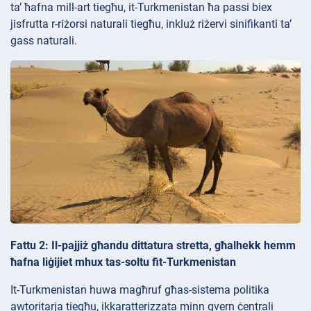
ta’ ħafna mill-art tiegħu, it-Turkmenistan ħa passi biex
jisfrutta r-riżorsi naturali tiegħu, inkluż riżervi sinifikanti ta’
gass naturali.
Fattu 2: Il-pajjiż għandu dittatura stretta, għalhekk hemm
ħafna liġijiet mhux tas-soltu fit-Turkmenistan
It-Turkmenistan huwa magħruf għas-sistema politika
awtoritarja tiegħu, ikkaratterizzata minn gvern ċentrali