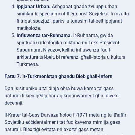
Ippjanar Urban:
Ashgabat għada żvilupp urban
sinifikanti, speċjalment fl-era post-Sovjetika, li rriżulta
fi triqat spazjużi, parks, u tqassim tal-belt ippjanat
metikoloża.
Influwenza tar-Ruhnama:
Ir-Ruhnama, gwida
spirituali u ideoloġika miktuba mill-eks President
Saparmurat Niyazov, kellha influwenza fuq l-
arkitettura tal-belt, bi referenzi għall-istorja u kultura
Turkmena.
Fattu 7: It-Turkmenistan għandu Bieb għall-Infern
Dan is-sit uniku u ta’ dinja oħra huwa kamp ta’ gass
naturali li kien qed jgħarraq kontinwament għal diversi
deċennji.
Il-Krater tal-Gass Darvaza ħoloq fl-1971 meta rig ta’ tħaffir
Sovjetiku aċċidentalment tat fuq kaverna mimlija gass
naturali. Biex tiġi evitata r-rilaxx ta’ gass metan