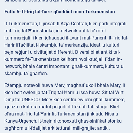
Fattu 5: It-triq tal-ħarir għaddiet minn Turkmenistan
It-Turkmenistan, li jinsab fl-Ażja Ċentrali, kien parti integrali
mit-Triq tal-Ħarir storika, in-network antik ta’ rotot
kummerċjali li kien jgħaqqad il-Lvant mal-Punent. It-Triq tal-
Ħarir iffaċilitat l-iskambju ta’ merkanzija, ideat, u kulturi
bejn reġjuni u ċiviltajiet differenti. Diversi bliet antiki tal-
kummerċ fit-Turkmenistan kellhom rwol kruċjali f’dan in-
network, bħala ċentri importanti għall-kummerċ, kultura u
skambju ta’ għarfien.
Eżempju notevoli huwa Merv, magħruf ukoll bħala Mary, li
kien belt ewlenija tat-Triq tal-Ħarir u issa huwa Sit tal-Wirt
Dinji tal-UNESCO. Merv kien ċentru ewlieni għall-kummerċ,
xjenza u kultura matul perjodi differenti tal-istorja. Bliet
oħra mat-Triq tal-Ħarir fit-Turkmenistan jinkludu Nisa u
Kunya-Urgench, it-tnejn rikonoxxuti għas-sinifikat storiku
tagħhom u l-fdalijiet arkitetturali mill-ġrajjiet antiki.