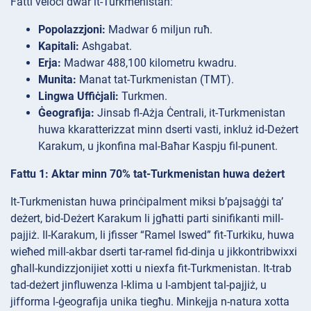
Fatti veloċi dwar it-Turkmenistan:
Popolazzjoni:
Madwar 6 miljun ruħ.
Kapitali:
Ashgabat.
Erja:
Madwar 488,100 kilometru kwadru.
Munita:
Manat tat-Turkmenistan (TMT).
Lingwa Uffiċjali:
Turkmen.
Ġeografija:
Jinsab fl-Ażja Ċentrali, it-Turkmenistan
huwa kkaratterizzat minn dserti vasti, inkluż id-Deżert
Karakum, u jkonfina mal-Baħar Kaspju fil-punent.
Fattu 1: Aktar minn 70% tat-Turkmenistan huwa deżert
It-Turkmenistan huwa prinċipalment miksi b’pajsaġġi ta’
deżert, bid-Deżert Karakum li jgħatti parti sinifikanti mill-
pajjiż. Il-Karakum, li jfisser “Ramel Iswed” fit-Turkiku, huwa
wieħed mill-akbar dserti tar-ramel fid-dinja u jikkontribwixxi
għall-kundizzjonijiet xotti u niexfa fit-Turkmenistan. It-trab
tad-deżert jinfluwenza l-klima u l-ambjent tal-pajjiż, u
jifforma l-ġeografija unika tiegħu. Minkejja n-natura xotta