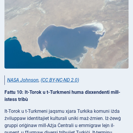
NASA Johnson
,
(CC BY-NC-ND 2.0)
Fattu 10: It-Torok u t-Turkmeni huma dixxendenti mill-
istess tribù
It-Torok u t-Turkmeni jaqsmu xjara Turkika komuni iżda
żviluppaw identitajiet kulturali uniki maż-żmien. Iż-żewġ
gruppi oriġinaw mill-Ażja Ċentrali u emmigraw lejn il-
punent, u ffurmaw diversi tribujiet Turkiċi. It-terminu