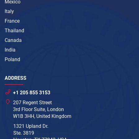
Mexico
Italy
France
Thailand
Canada
India
Poland
ADDRESS
+1 205 855 3153
207 Regent Street
3rd Floor Suite, London
W1B 3HH, United Kingdom
1321 Upland Dr.
Ste. 3819