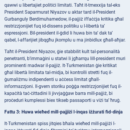
qawwi u libertajiet politiċi limitati. Taħt it-tmexxija tal-eks
President Saparmurat Niyazov u aktar tard il-President
Gurbanguly Berdimuhamedow, il-pajjiż iffaċċja kritika għal
restrizzjonijiet fuq id-dissens politiku u l-libertà ta’
espressjoni. Bil-president il-ġdid li huwa bin ta’ dak ta’
qabel, l-affarijiet jibqgħu jkomplu u ma jinbidlux għall-aħjar.
Taħt il-President Niyazov, ġie stabbilit kult tal-personalità
penetranti, b’immaġini u statwi li jgħarrqu lill-president muri
prominenti madwar il-pajjiż. It-Turkmenistan ġie kritikat
għal libertà limitata tal-midja, bi kontrolli stretti fuq il-
ġurnaliżmu indipendenti u aċċess limitat għall-
informazzjoni. Il-gvern storiku poġġa restrizzjonijiet fuq il-
kapaċità taċ-ċittadini li jivvjaġġaw barra mill-pajjiż, bi
proċeduri kumplessi biex tikseb passaporti u viżi ta’ ħruġ.
Fattu 3: Huwa wieħed mill-pajjiżi l-inqas iżżurati fid-dinja
It-Turkmenistan spiss jitqies bħala wieħed mill-pajjiżi l-