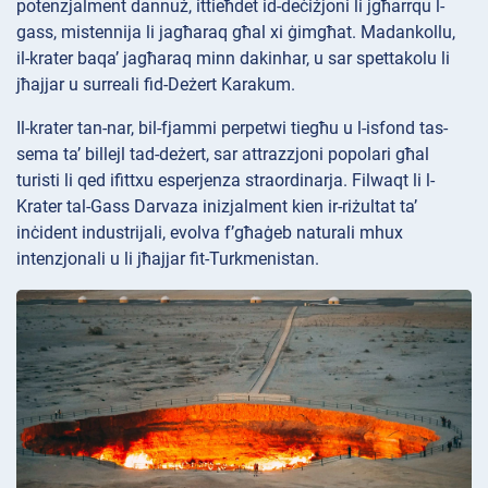
potenzjalment dannuż, ittieħdet id-deċiżjoni li jgħarrqu l-
gass, mistennija li jagħaraq għal xi ġimgħat. Madankollu,
il-krater baqa’ jagħaraq minn dakinhar, u sar spettakolu li
jħajjar u surreali fid-Deżert Karakum.
Il-krater tan-nar, bil-fjammi perpetwi tiegħu u l-isfond tas-
sema ta’ billejl tad-deżert, sar attrazzjoni popolari għal
turisti li qed ifittxu esperjenza straordinarja. Filwaqt li l-
Krater tal-Gass Darvaza inizjalment kien ir-riżultat ta’
inċident industrijali, evolva f’għaġeb naturali mhux
intenzjonali u li jħajjar fit-Turkmenistan.