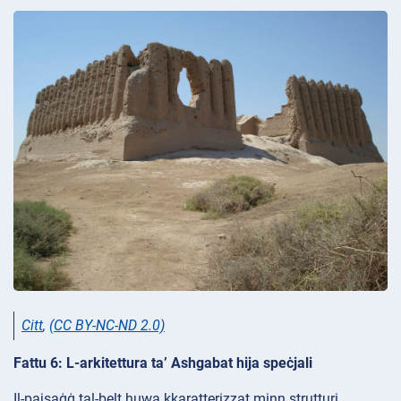
Citt
,
(CC BY-NC-ND 2.0)
Fattu 6: L-arkitettura ta’ Ashgabat hija speċjali
Il-pajsaġġ tal-belt huwa kkaratterizzat minn strutturi