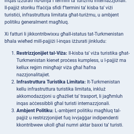
inqas iżżurati fid-dinja f’termini ta’ turiżmu internazzjonali.
Il-pajjiż storiku ffaċċja sfidi f’termini ta’ kisba ta’ viżi
turistiċi, infrastruttura limitata għat-turiżmu, u ambjent
politiku ġeneralment magħluq.
Xi fatturi li jikkontribwixxu għall-istatus tat-Turkmenistan
bħala wieħed mill-pajjiżi l-inqas iżżurati jinkludu:
Restrizzjonijiet tal-Viża:
Il-kisba ta’ viża turistika għat-
Turkmenistan kienet proċess kumpless, u l-pajjiż ma
kellux reġim mingħajr viża għal ħafna
nazzjonalitajiet.
Infrastruttura Turistika Limitata:
It-Turkmenistan
kellu infrastruttura turistika limitata, inkluż
akkomodazzjoni u għażliet ta’ trasport, li jagħmluh
inqas aċċessibbli għal turisti internazzjonali.
Ambjent Politiku:
L-ambjent politiku magħluq tal-
pajjiż u restrizzjonijiet fuq ivvjaġġar indipendenti
kkontribwew ukoll għal numri aktar baxxi ta’ turisti.