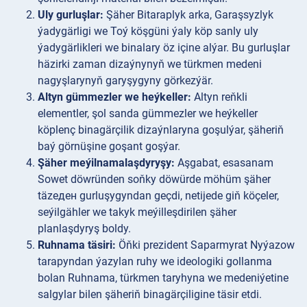
Uly gurluşlar:
Şäher Bitaraplyk arka, Garaşsyzlyk
ýadygärligi we Toý köşgüni ýaly köp sanly uly
ýadygärlikleri we binalary öz içine alýar. Bu gurluşlar
häzirki zaman dizaýnynyň we türkmen medeni
nagyşlarynyň garyşygyny görkezýär.
Altyn gümmezler we heýkeller:
Altyn reňkli
elementler, şol sanda gümmezler we heýkeller
köplenç binagärçilik dizaýnlaryna goşulýar, şäheriň
baý görnüşine goşant goşýar.
Şäher meýilnamalaşdyryşy:
Aşgabat, esasanam
Sowet döwründen soňky döwürde möhüm şäher
täzeден gurluşygyndan geçdi, netijede giň köçeler,
seýilgähler we takyk meýilleşdirilen şäher
planlaşdyryş boldy.
Ruhnama täsiri:
Öňki prezident Saparmyrat Nyýazow
tarapyndan ýazylan ruhy we ideologiki gollanma
bolan Ruhnama, türkmen taryhyna we medeniýetine
salgylar bilen şäheriň binagärçiligine täsir etdi.