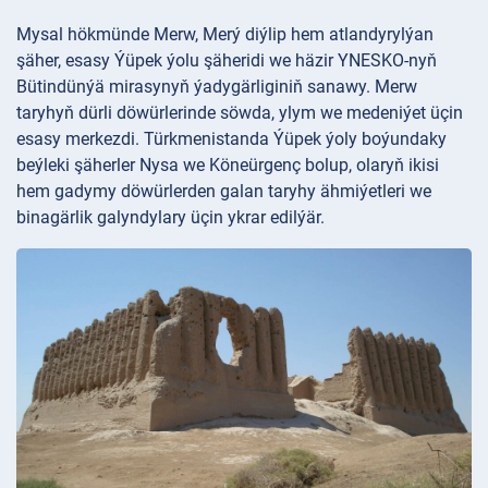
Mysal hökmünde Merw, Merý diýlip hem atlandyrylýan
şäher, esasy Ýüpek ýolu şäheridi we häzir YNESKO-nyň
Bütindünýä mirasynyň ýadygärliginiň sanawy. Merw
taryhyň dürli döwürlerinde söwda, ylym we medeniýet üçin
esasy merkezdi. Türkmenistanda Ýüpek ýoly boýundaky
beýleki şäherler Nysa we Köneürgenç bolup, olaryň ikisi
hem gadymy döwürlerden galan taryhy ähmiýetleri we
binagärlik galyndylary üçin ykrar edilýär.