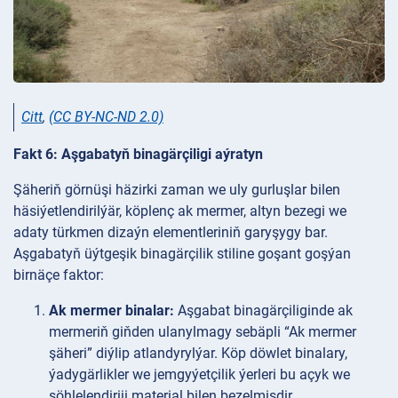
Citt
,
(CC BY-NC-ND 2.0)
Fakt 6: Aşgabatyň binagärçiligi aýratyn
Şäheriň görnüşi häzirki zaman we uly gurluşlar bilen
häsiýetlendirilýär, köplenç ak mermer, altyn bezegi we
adaty türkmen dizaýn elementleriniň garyşygy bar.
Aşgabatyň üýtgeşik binagärçilik stiline goşant goşýan
birnäçe faktor:
Ak mermer binalar:
Aşgabat binagärçiliginde ak
mermeriň giňden ulanylmagy sebäpli “Ak mermer
şäheri” diýlip atlandyrylýar. Köp döwlet binalary,
ýadygärlikler we jemgyýetçilik ýerleri bu açyk we
şöhlelendiriji material bilen bezelmişdir.