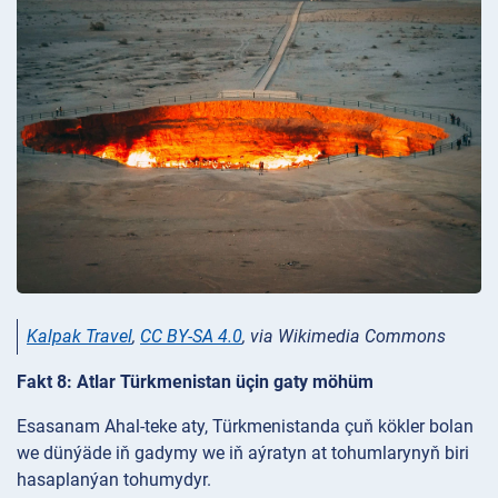
Kalpak Travel
,
CC BY-SA 4.0
, via Wikimedia Commons
Fakt 8: Atlar Türkmenistan üçin gaty möhüm
Esasanam Ahal-teke aty, Türkmenistanda çuň kökler bolan
we dünýäde iň gadymy we iň aýratyn at tohumlarynyň biri
hasaplanýan tohumydyr.