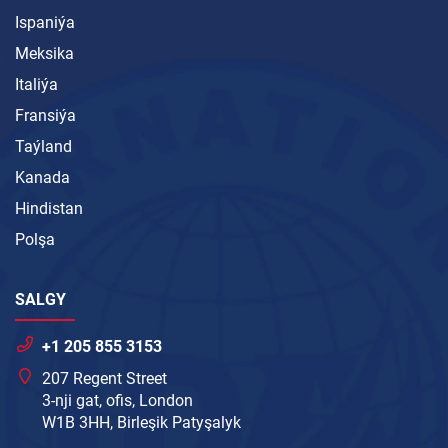
Ispaniýa
Meksika
Italiýa
Fransiýa
Taýland
Kanada
Hindistan
Polşa
SALGY
+1 205 855 3153
207 Regent Street
3-nji gat, ofis, London
W1B 3HH, Birleşik Patyşalyk