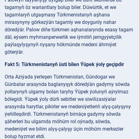
tagamyň öz wariantlary bolup biler. Düwürtik, et we
tagamlaryň utgaşmasy Türkmenistanyň aşhana
mirasynyny görkezýän tagamly we doygunly nahar
döredýär. Palow diňe türkmen aşhanalarynda esasy tagam
däl, eýsem myhmanperwerlik we iýmitiň jemgyýetçilik
paýlaşylyşynyň nyşany hökmünde medeni ähmiýet
göterýär.
Fakt 5: Türkmenistanyň üsti bilen Ýüpek ýoly geçipdir
Orta Aziýada ýerleşen Türkmenistan, Gündogar we
Günbatar arasynda baglanyşyk döredýän gadymy söwda
ýollarynyň ulgamy bolan taryhy Ýüpek ýolunyň aýrylmaz
bölegidi. Ýüpek ýoly dürli sebitler we siwilizasiýalar
arasynda harytlar, pikirler we medeniýetleriň alyş-çalyşyny
ýeňilleşdirdi. Türkmenistanyň birnäçe gadymy söwda
şäherleri bu ulgamda möhüm rol oýnady, söwda,
medeniýet we bilim alyş-çalyşy üçin möhüm merkezler
bolup hyzmat etdi.