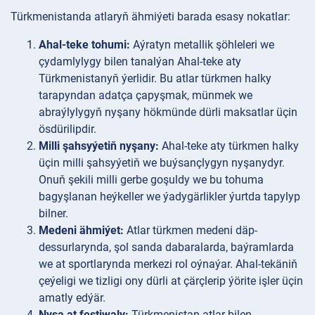
Türkmenistanda atlaryň ähmiýeti barada esasy nokatlar:
Ahal-teke tohumi:
Aýratyn metallik şöhleleri we
çydamlylygy bilen tanalýan Ahal-teke aty
Türkmenistanyň ýerlidir. Bu atlar türkmen halky
tarapyndan adatça çapyşmak, münmek we
abraýlylygyň nyşany hökmünde dürli maksatlar üçin
ösdürilipdir.
Milli şahsyýetiň nyşany:
Ahal-teke aty türkmen halky
üçin milli şahsyýetiň we buýsançlygyn nyşanydyr.
Onuň şekili milli gerbe goşuldy we bu tohuma
bagyşlanan heýkeller we ýadygärlikler ýurtda tapylyp
bilner.
Medeni ähmiýet:
Atlar türkmen medeni däp-
dessurlarynda, şol sanda dabaralarda, baýramlarda
we at sportlarynda merkezi rol oýnaýar. Ahal-tekäniň
çeýeligi we tizligi ony dürli at çärçlerip ýörite işler üçin
amatly edýär.
Nysa at festiwaly:
Türkmenistan atlar bilen