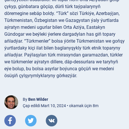
çykyp, günbatara göçüp, dürli türk taýpalarynyň
döremegine sebäp boldy. “Türk” sözi Türkiýe, Azerbaýjan,
Türkmenistan, Özbegistan we Gazagystan ýaly ýurtlarda
aýratyn medeni ugurlar bilen Orta Aziýa, Eastakyn
Gündogar we beýleki ýerlere dargadylan has giň topary
aňladýar. “Türkmenler” bolsa ýörite Türkmenistan we goňşy
ýurtlardaky kiçi ilat bilen baglanyşykly türk etnik toparyny
aňladýar. Paýlaşylan türk mirasyndan garamazdan, türkler
we türkmenler aýratyn dillere, däp-dessurlara we taryhyň
eýe bolup, bu bolsa asyrlar boýunca göçüň we medeni
ösüşiň çylşyrymlyklaryny görkezýär.
By
Ben Wilder
Çap edildi Mart 10, 2024 • okamak üçin 8m