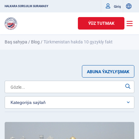
Giriş
HALKARA SÜRÜJILIK GURAMASY
ÝÜZ TUTMAK
Baş sahypa
/
Blog
/
Türkmenistan hakda 10 gyzykly fakt
ABUNA ÝAZYLYŞMAK