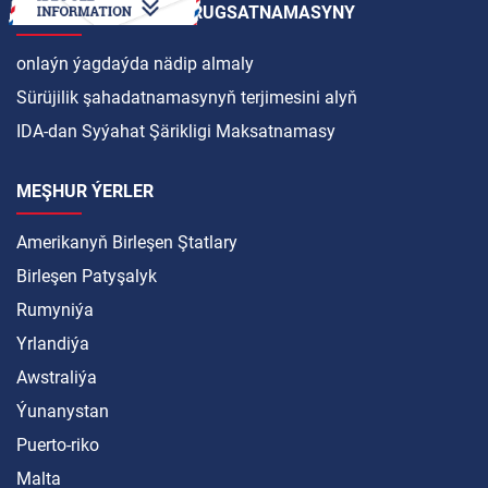
HALKARA SÜRÜJILIK RUGSATNAMASYNY
onlaýn ýagdaýda nädip almaly
Sürüjilik şahadatnamasynyň terjimesini alyň
IDA-dan Syýahat Şärikligi Maksatnamasy
MEŞHUR ÝERLER
Amerikanyň Birleşen Ştatlary
Birleşen Patyşalyk
Rumyniýa
Yrlandiýa
Awstraliýa
Ýunanystan
Puerto-riko
Malta