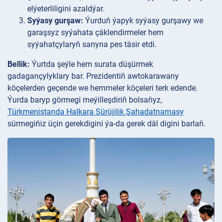
elýeterliligini azaldýar.
Syýasy gurşaw:
Ýurduň ýapyk syýasy gurşawy we
garaşsyz syýahata çäklendirmeler hem
syýahatçylaryň sanyna pes täsir etdi.
Bellik:
Ýurtda şeýle hem surata düşürmek
gadagançylyklary bar. Prezidentiň awtokarawany
köçelerden geçende we hemmeler köçeleri terk edende.
Ýurda baryp görmegi meýilleşdiriň bolsaňyz,
Türkmenistanda Halkara Sürüjilik Şahadatnamasy
sürmegiňiz üçin gerekdigini ýa-da gerek däl digini barlaň.