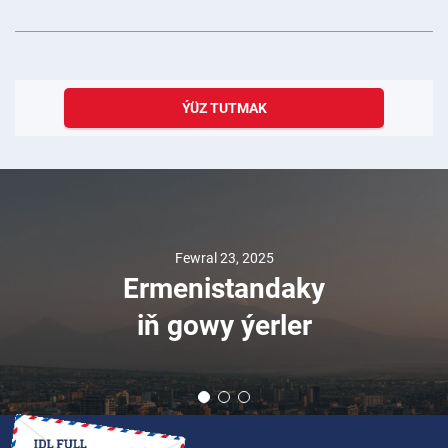
ÝÜZ TUTMAK
Fewral 23, 2025
Ermenistandaky
iň gowy ýerler