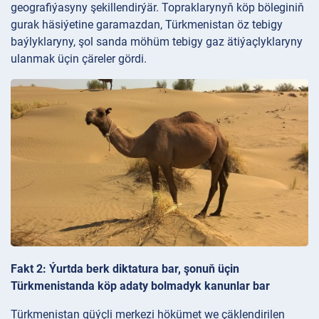
geografiýasyny şekillendirýär. Topraklarynyň köp böleginiň
gurak häsiýetine garamazdan, Türkmenistan öz tebigy
baýlyklaryny, şol sanda möhüm tebigy gaz ätiýaçlyklaryny
ulanmak üçin çäreler gördi.
Fakt 2: Ýurtda berk diktatura bar, şonuň üçin
Türkmenistanda köp adaty bolmadyk kanunlar bar
Türkmenistan güýçli merkezi hökümet we çäklendirilen