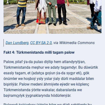
Dan Lundberg
,
CC BY-SA 2.0
, via Wikimedia Commons
Fakt 4: Türkmenistanda milli tagam palow
Palow, pilaf ýa-da pulao diýlip hem atlandyrylýan,
Türkmenistanda meşhur we adaty tagamdyr. Bu düwürtik
esasly tagam, et (adatça goýun ýa-da sygyr eti), gök
önümler we hoşboý ysly yslar ýaly dürli maddalar bilen
bişirilýär. Palow medeni ähmiýete eýedir we köplenç
Türkmenistanda ýörite wakalar, dabaralarda we
baýramçylyk ýygnaklarynda hödürlenýär.
Palowyň taýýarlyşy üýtgäp biler we dürli sebitlerde bu