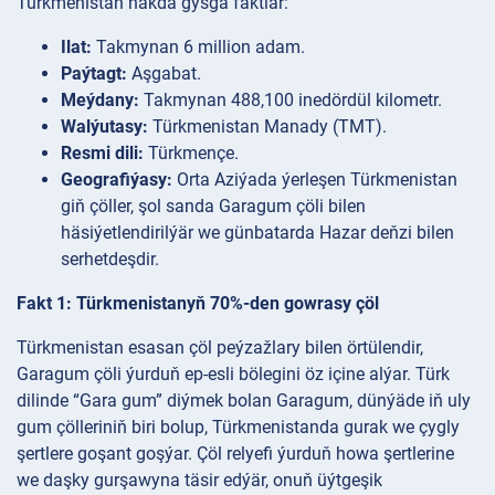
Türkmenistan hakda gysga faktlar:
Ilat:
Takmynan 6 million adam.
Paýtagt:
Aşgabat.
Meýdany:
Takmynan 488,100 inedördül kilometr.
Walýutasy:
Türkmenistan Manady (TMT).
Resmi dili:
Türkmençe.
Geografiýasy:
Orta Aziýada ýerleşen Türkmenistan
giň çöller, şol sanda Garagum çöli bilen
häsiýetlendirilýär we günbatarda Hazar deňzi bilen
serhetdeşdir.
Fakt 1: Türkmenistanyň 70%-den gowrasy çöl
Türkmenistan esasan çöl peýzažlary bilen örtülendir,
Garagum çöli ýurduň ep-esli bölegini öz içine alýar. Türk
dilinde “Gara gum” diýmek bolan Garagum, dünýäde iň uly
gum çölleriniň biri bolup, Türkmenistanda gurak we çygly
şertlere goşant goşýar. Çöl relyefi ýurduň howa şertlerine
we daşky gurşawyna täsir edýär, onuň üýtgeşik