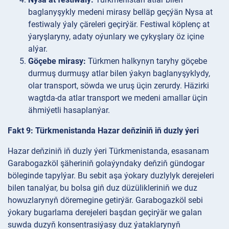
baglanyşykly medeni mirasy belläp geçýän Nysa at
festiwaly ýaly çäreleri geçirýär. Festiwal köplenç at
ýaryşlaryny, adaty oýunlary we çykyşlary öz içine
alýar.
Göçebe mirasy:
Türkmen halkynyn taryhy göçebe
durmuş durmuşy atlar bilen ýakyn baglanyşyklydy,
olar transport, söwda we uruş üçin zerurdy. Häzirki
wagtda-da atlar transport we medeni amallar üçin
ähmiýetli hasaplanýar.
Fakt 9: Türkmenistanda Hazar deňziniň iň duzly ýeri
Hazar deňziniň iň duzly ýeri Türkmenistanda, esasanam
Garabogazköl şäheriniň golaýyndaky deňziň gündogar
böleginde tapylýar. Bu sebit aşa ýokary duzlylyk derejeleri
bilen tanalýar, bu bolsa giň duz düzülikleriniň we duz
howuzlarynyň döremegine getirýär. Garabogazköl sebi
ýokary bugarlama derejeleri başdan geçirýär we galan
suwda duzyň konsentrasiýasy duz ýataklarynyň