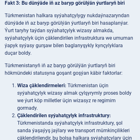
Fakt 3: Bu dünýäde iň az baryp görülýän ýurtlaryň biri
Türkmenistan halkara syýahatçylygy nukdaýnazaryndan
dünýäde iň az baryp görülýän ýurtlaryň biri hasaplanýar.
Ýurt taryhy taýdan syýahatçylyk wizasy almakda,
syýahatçylyk üçin çäklendirilen infrastruktura we umuman
ýapyk syýasy gurşaw bilen baglanyşykly kynçylyklara
duçar boldy.
Türkmenistanyň iň az baryp görülýän ýurtlaryň biri
hökmündeki statusyna goşant goşýan käbir faktorlar:
Wiza çäklendirmeleri:
Türkmenistan üçin
syýahatçylyk wizasy almak çylşyrymly proses boldy
we ýurt köp milletler üçin wizasyz re regimim
gormady.
Çäklendirilen syýahatçylyk infrastruktury:
Türkmenistanda syýahatçylyk infrastruktury, şol
sanda ýaşaýyş jaýlary we transport mümkinçilikleri
çäklendirilendir, bu bolsa halkara syýahatçylary üçin