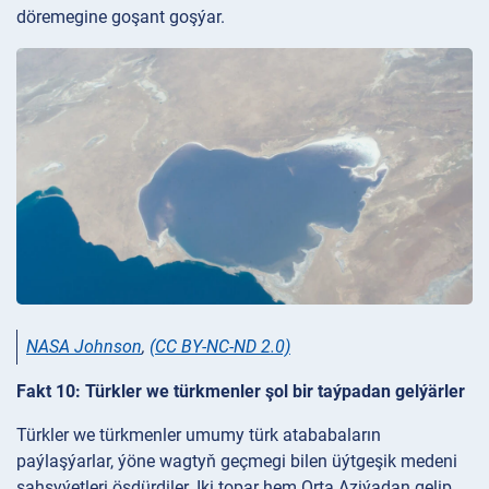
döremegine goşant goşýar.
NASA Johnson
,
(CC BY-NC-ND 2.0)
Fakt 10: Türkler we türkmenler şol bir taýpadan gelýärler
Türkler we türkmenler umumy türk atababaların
paýlaşýarlar, ýöne wagtyň geçmegi bilen üýtgeşik medeni
şahsyýetleri ösdürdiler. Iki topar hem Orta Aziýadan gelip