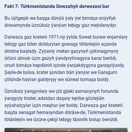
Fakt 7: Türkmenistanda Dowzahyň derwezesi bar
Bu üýtgeşik we başga dünýä ýaly ýer birnäçe onýyllyk
dowamynda üznüksiz ýanýan tebigy gaz meýdanydyr.
Darwaza gaz kraterii 1971-nji ýylda Sowet buraw enjamlary
tebigy gaz bilen doldurylan gowagy tötänleýin açanda
döräne başlady. Zyýanly metan gazynyň çykmagynyny
öňüni almak üçin gazyň ýandyrylmagyna karar berildi,
onuň birnäçe hepdäniň içinde ýanjakdygyna garaşylýardy.
Şeýle-de bolsa, krater şondan bäri ýanýar we Garagum
çölünde haýran galdyryjy we sürreal tomaşa boldy.
Üznüksiz ýangynlary we çöl gijeki asmanynyň fonunda
ýangyçly krater, adatdan daşary tejribe gözleýän
syýahatçylar üçin meşhur ýer boldy. Darwaza gaz kraterii
başda senagat hemasyndan döräse-de, Türkmenistanda
tötänleýin we özüne çekiji tebigy täsinlik bolup öwrüldi.