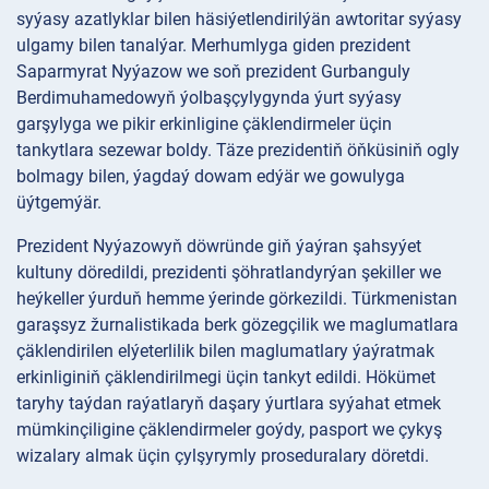
syýasy azatlyklar bilen häsiýetlendirilýän awtoritar syýasy
ulgamy bilen tanalýar. Merhumlyga giden prezident
Saparmyrat Nyýazow we soň prezident Gurbanguly
Berdimuhamedowyň ýolbaşçylygynda ýurt syýasy
garşylyga we pikir erkinligine çäklendirmeler üçin
tankytlara sezewar boldy. Täze prezidentiň öňküsiniň ogly
bolmagy bilen, ýagdaý dowam edýär we gowulyga
üýtgemýär.
Prezident Nyýazowyň döwründe giň ýaýran şahsyýet
kultuny döredildi, prezidenti şöhratlandyrýan şekiller we
heýkeller ýurduň hemme ýerinde görkezildi. Türkmenistan
garaşsyz žurnalistikada berk gözegçilik we maglumatlara
çäklendirilen elýeterlilik bilen maglumatlary ýaýratmak
erkinliginiň çäklendirilmegi üçin tankyt edildi. Hökümet
taryhy taýdan raýatlaryň daşary ýurtlara syýahat etmek
mümkinçiligine çäklendirmeler goýdy, pasport we çykyş
wizalary almak üçin çylşyrymly proseduralary döretdi.