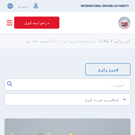
ننوتل
INTERNATIONAL DRIVING AUTHORITY
درخواست کول
کورپاڼه
/
بلاګ
/
د ترکمنستان په اړه ۱۰ دلچسپه حقایق
ګډون وکړئ