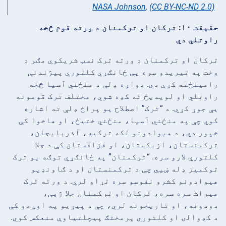
NASA Johnson
,
(CC BY-NC-ND 2.0)
حقیقت ۱۰: ترکان او ترکمنان د ورته قوم څخه
راوتلي دي
ترکان او ترکمنان د ورته ترک نسب شریکوي مګر د
وخت په تیریدو سره یې ځانګړي کلتوري پیژندنې
رامینځته کړې دي. دواړه ډلې د منځني آسیا څخه
راوتلي او لویدیځ ته کډه شوي، مختلف ترک قومونه
یې جوړ کړي. د “ترک” اصطلاح یو پراخ ډلې ته اشاره
کوي چې په منځني آسیا، منځني ختیځ، او هاخوا کې
خپور دي، د هیوادونو لکه ترکیه، آذربایجان،
ترکمنستان، ازبکستان، او قزاقستان کې د جلا
کلتوري لارو سره. “ترکمنان” په ځانګړي توګه یو ترک
توکمیز ډله ښیي چې د ترکمنستان او د ګاونډیو
هیوادونو کشرو نفوسو سره تړاو لري. د ورته ترک
میراث سره سره، ترکان او ترکمنان جلا ژبې،
دودونه، او تاریخونه لري، چې د پیړیو په اوږدو کې
د کډوالۍ او کلتوري پرمختګ پیچلتیاوې منعکس کوي.