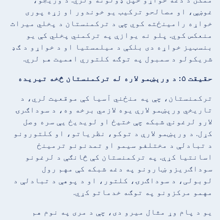
غوښې، او مصالحو ترکیب یو خوندور او زړه پوری
خواړه رامینځته کوي چې د ترکمنستان د پخلي میراث
منعکس کوي. پلو نه یوازې په ترکمني پخلي کې یو
بنسټیز خواړه دی بلکې د میلمستیا او د خواړو د ګډ
شریکولو د سمبول په توګه کلتوري اهمیت هم لري.
حقیقت ۵: د ورېښمو لاره له ترکمنستان څخه تیریده
ترکمنستان، چې په منځني آسیا کې موقعیت لري، د
تاریخي ورېښمو لارې یوه لازمي برخه وه، د سوداګرۍ
لارو لرغوني شبکه چې ختیځ او لویدیځ یې سره وصل
کړل. د ورېښمو لارې د توکو، نظریاتو، او کلتورونو
د تبادلې د مختلفو سیمو او تمدنونو ترمینځ
اسانتیا کړې. په ترکمنستان کې څانګې د لرغونو
سوداګریزو ښارونو په دغه شبکه کې مهم رول
لوبولی، د سوداګرۍ، کلتور، او د پوهې د تبادلې د
مهمو مرکزونو په توګه خدماتو کړي.
یو د پام وړ مثال میرو دی، چې د مری په نوم هم