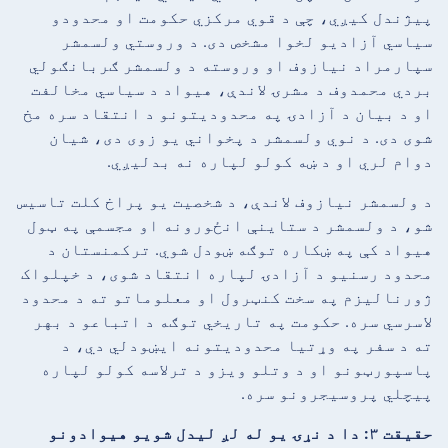
پیژندل کیږي، چې د قوي مرکزي حکومت او محدودو
سیاسي آزادیو لخوا مشخص دی. د وروستي ولسمشر
سپارمراد نیازوف او وروسته د ولسمشر ګربانګولي
بردي محمدوف د مشرۍ لاندې، هیواد د سیاسي مخالفت
او د بیان د آزادۍ په محدودیتونو د انتقاد سره مخ
شوی دی. د نوي ولسمشر د پخواني یو زوی دی، شیان
دوام لري او د ښه کولو لپاره نه بدلیږي.
د ولسمشر نیازوف لاندې، د شخصیت یو پراخ کلت تاسیس
شو، د ولسمشر د ستاینې انځورونه او مجسمې په ټول
هیواد کې په ښکاره توګه ښودل شوي. ترکمنستان د
محدود رسنیو د آزادۍ لپاره انتقاد شوی، د خپلواک
ژورنالیزم په سخت کنټرول او معلوماتو ته د محدود
لاسرسي سره. حکومت په تاریخي توګه د اتباعو د بهر
ته د سفر په وړتیا محدودیتونه ایښودلي دي، د
پاسپورټونو او د وتلو ویزو د ترلاسه کولو لپاره
پیچلي پروسیجرونو سره.
حقیقت ۳: دا د نړۍ یو له لږ لیدل شویو هیوادونو