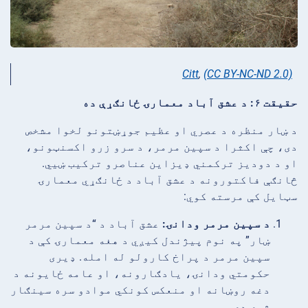
Citt
,
(CC BY-NC-ND 2.0)
حقیقت ۶: د عشق آباد معمارۍ ځانګړې ده
د ښار منظره د عصري او عظیم جوړښتونو لخوا مشخص
دی، چې اکثرا د سپین مرمر، د سرو زرو اکسنټونو،
او د دودیز ترکمني ډیزاین عناصرو ترکیب ښیي.
څانګې فاکتورونه د عشق آباد د ځانګړي معمارۍ
سټایل کې مرسته کوي:
د سپین مرمر ودانۍ:
عشق آباد د “د سپین مرمر
ښار” په نوم پیژندل کیږي د هغه معمارۍ کې د
سپین مرمر د پراخ کارولو له امله. ډیری
حکومتي ودانۍ، یادګارونه، او عامه ځایونه د
دغه روښانه او منعکس کونکي موادو سره سینګار
شوي دي.