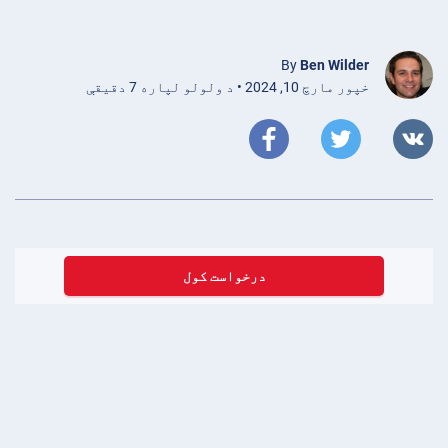
By
Ben Wilder
خپور مارچ 10, 2024 • د ولولو لپاره 7 دقیقې
درخواست کول