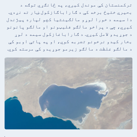
ترکمنستان کې موندل کیږي، په ځانګړي توګه د
بحیرې ختیځ برخه کې د ګاراباګازکول ښار ته نږدې.
دا سیمه د خورا لوړو مالګینتیا کچو لپاره پیژندل
کیږي، چې د پراخو مالګو فلیټونو او مالګو پانونو
د جوړیدو لامل کیږي. د ګاراباغازکول سیمه د لوړ
بخار کیدو نرخونو تجربه کوي، او په پاتې اوبو کې
د مالګو غلظت د مالګو زیرمو جوړیدو کې مرسته کوي.