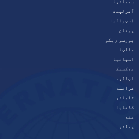
رومانیا
آيرلېنډ
اسټرالیا
يونان
پورټو ریکو
مالټا
اسپانیا
مەکسیک
اټاليه
فرانسه
تایلنډ
کاناډا
هند
پولنډ