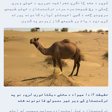
کوي، د هغه ځانګړي جغرافیه جوړوي. د خپلې ډیرې
ځمکې د وچ طبیعت سره سره، ترکمنستان د خپلو طبیعي
سرچینو څخه د ګټې اخیستلو لپاره ګامونه پورته
کړي دي، د پام وړ طبیعي ګاز زیرمو په ګډون.
حقیقت ۲: دا هیواد د سختې دیکتاتورۍ لري، نو په
ترکمنستان کې ډیر غیر معمولي قانونونه شته
ترکمنستان د خپل استبدادي سیاسي سیسټم له امله