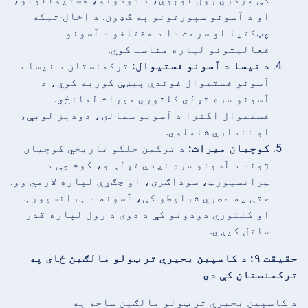
او د آسونو سپورتونو په ګډون. د اخال-تیکه
چټکتیا او سرعت دا د مختلفو د آسونو
فعالیتونو لپاره مناسب کوي.
د نیسا د آسونو فستیوال:
ترکمنستان د نیسا د
آسونو فستیوال غوندې پیښې کوربه کوي، د
آسونو سره تړلي کلتوري میراث لمانځي.
فستیوال اکثرا د آسونو سیالۍ، دودیز لوبې،
او نندارې شاملوي.
کوچیان میراث:
د ترکمن خلکو تاریخي کوچیان
ژوند د آسونو سره نږدې تړلی و، کوم چې د
ټرانسپورټ، سوداګرۍ، او جګړې لپاره لازمي وو.
حتی په عصري شرایطو کې، آسونه د ټرانسپورټ
او کلتوري دودونو کې د دوی د رول لپاره قدر
ساتل کیږي.
حقیقت ۹: د کاسپین بحیرې تر ټولو مالګین ځای په
ترکمنستان کې دی
د کاسپین بحیرې تر ټولو مالګین ساحه په