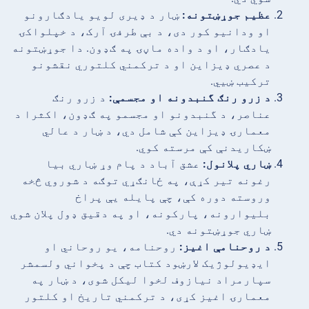
عظیم جوړښتونه:
ښار د ډیری لویو یادګارونو
او ودانیو کور دی، د بې طرفۍ آرک، د خپلواکۍ
یادګار، او د واده ماڼۍ په ګډون. دا جوړښتونه
د عصري ډیزاین او د ترکمني کلتوري نقشونو
ترکیب ښیي.
د زرو رنګ گنبدونه او مجسمې:
د زرو رنګ
عناصر، د گنبدونو او مجسمو په ګډون، اکثرا د
معمارۍ ډیزاین کې شامل دي، د ښار د عالي
ښکاریدنې کې مرسته کوي.
ښاري پلانول:
عشق آباد د پام وړ ښاري بیا
رغونه تیر کړې، په ځانګړي توګه د شوروي څخه
وروسته دوره کې، چې پایله یې پراخ
بلیوارونه، پارکونه، او په دقیق ډول پلان شوي
ښاري جوړښتونه دي.
د روحنامې اغیز:
روحنامه، یو روحاني او
ایډیولوژیک لارښود کتاب چې د پخواني ولسمشر
سپارمراد نیازوف لخوا لیکل شوی، د ښار په
معمارۍ اغیز کړی، د ترکمني تاریخ او کلتور