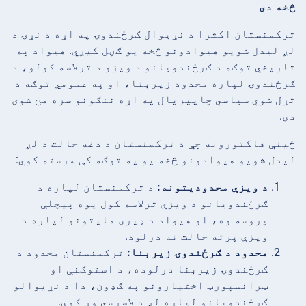
څخه دی
ترکمنستان اکثرا د نړیوال ګرځندوۍ په اړه د نړۍ د
لږ لیدل شویو هیوادونو څخه یو ګڼل کیږي. هیواد په
تاریخي توګه د ګرځندویانو د ویزو د ترلاسه کولو، د
ګرځندوۍ لپاره محدود زیربنا، او په عمومي توګه د
تړل شوي سیاسي چاپیریال په اړه ننګونو سره مخ شوی
دی.
ځینې فاکتورونه چې د ترکمنستان د دغه حالت د لږ
لیدل شویو هیوادونو څخه یو په توګه کې مرسته کوي:
د ویزې محدودیتونه:
د ترکمنستان لپاره د
ګرځندویانو د ویزې ترلاسه کول یوه پیچلې
پروسه وه، او هیواد د ډیری ملیتونو لپاره د
ویزې پرته حالت نه درلود.
محدود د ګرځندوۍ زیربنا:
ترکمنستان محدود د
ګرځندوۍ زیربنا درلوده، د استوګنې او
ټرانسپورټ اختیارونو په ګډون، دا د نړیوالو
ګرځندویانو لپاره لږ د لاسرسي وړ کوي.