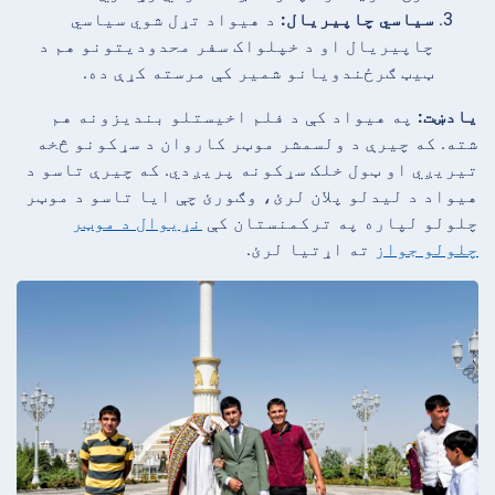
سیاسي چاپیریال:
د هیواد تړل شوي سیاسي
چاپیریال او د خپلواک سفر محدودیتونو هم د
ټیټ ګرځندویانو شمیر کې مرسته کړې ده.
یادښت:
په هیواد کې د فلم اخیستلو بندیزونه هم
شته. که چیرې د ولسمشر موټر کاروان د سړکونو څخه
تیریږي او ټول خلک سړکونه پریږدي. که چیرې تاسو د
هیواد د لیدلو پلان لرئ، وګورئ چې ایا تاسو د موټر
چلولو لپاره په ترکمنستان کې
نړیوال د موټر
چلولو جواز
ته اړتیا لرئ.