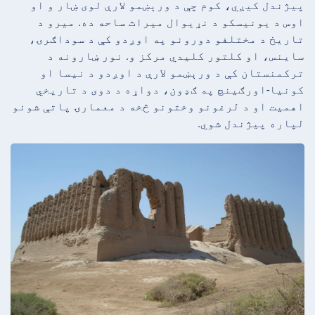
پیژندل کیږي، کوم چې د ورېښمو لارې لوی ښار و او
اوس د یونیسکو د نړیوال میراث ساحه ده. میرو د
تاریخ د مختلفو دورونو په اوږدو کې د سوداګرۍ،
ساینس، او کلتور کلیدي مرکز و. نور ښارونه د
ترکمنستان کې د ورېښمو لارې د اوږدو د نیسا او
کونیا-اورګینچ په ګډون، دواړه د دوی د تاریخي
اهمیت او د لرغونو وختونو څخه د معمارۍ پاتې شونو
لپاره پیژندل شوي.