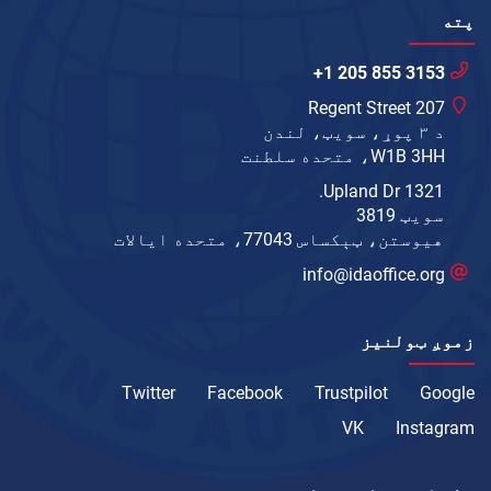
پته
+1 205 855 3153
207 Regent Street
د ۳ پوړ، سویټ، لندن
W1B 3HH، متحده سلطنت
1321 Upland Dr.
سویټ 3819
هیوستن، ټېکساس 77043، متحده ایالات
info@idaoffice.org
زموږ ټولنیز
Twitter
Facebook
Trustpilot
Google
VK
Instagram