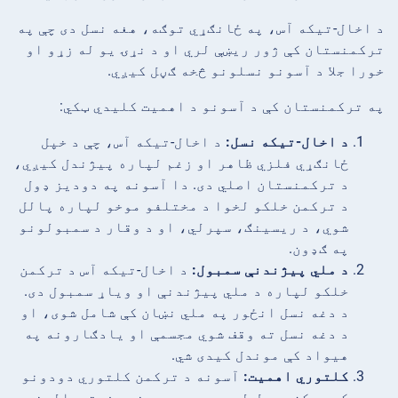
د اخال-تیکه آس، په ځانګړي توګه، هغه نسل دی چې په
ترکمنستان کې ژور ریښې لري او د نړۍ یو له زړو او
خورا جلا د آسونو نسلونو څخه ګڼل کیږي.
په ترکمنستان کې د آسونو د اهمیت کلیدي ټکي:
د اخال-تیکه نسل:
د اخال-تیکه آس، چې د خپل
ځانګړي فلزي ظاهر او زغم لپاره پیژندل کیږي،
د ترکمنستان اصلي دی. دا آسونه په دودیز ډول
د ترکمن خلکو لخوا د مختلفو موخو لپاره پالل
شوي، د ریسینګ، سپرلي، او د وقار د سمبولونو
په ګډون.
د ملي پیژندنې سمبول:
د اخال-تیکه آس د ترکمن
خلکو لپاره د ملي پیژندنې او ویاړ سمبول دی.
د دغه نسل انځور په ملي نښان کې شامل شوی، او
د دغه نسل ته وقف شوي مجسمې او یادګارونه په
هیواد کې موندل کیدی شي.
کلتوري اهمیت:
آسونه د ترکمن کلتوري دودونو
کې مرکزي رول لوبوي، د دودونو، فستیوالونو،