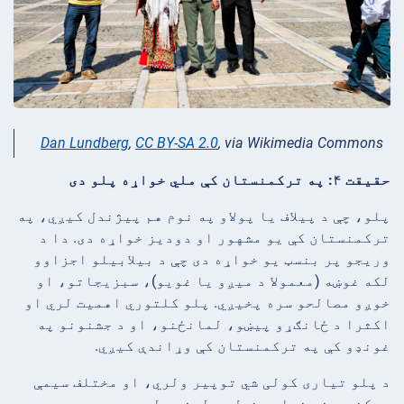
Dan Lundberg
,
CC BY-SA 2.0
, via Wikimedia Commons
حقیقت ۴: په ترکمنستان کې ملي خواړه پلو دی
پلو، چې د پیلاف یا پولاو په نوم هم پیژندل کیږي، په
ترکمنستان کې یو مشهور او دودیز خواړه دی. دا د
وریجو پر بنسټ یو خواړه دی چې د بیلابیلو اجزاوو
لکه غوښه (معمولا د میږو یا غویو)، سبزیجاتو، او
خوږو مصالحو سره پخیږي. پلو کلتوري اهمیت لري او
اکثرا د ځانګړو پیښو، لمانځنو، او د جشنونو په
غونډو کې په ترکمنستان کې وړاندې کیږي.
د پلو تیاری کولی شي توپیر ولري، او مختلف سیمې
ممکن د دغه خواړو خپل ډولونه ولري. د وریجو،