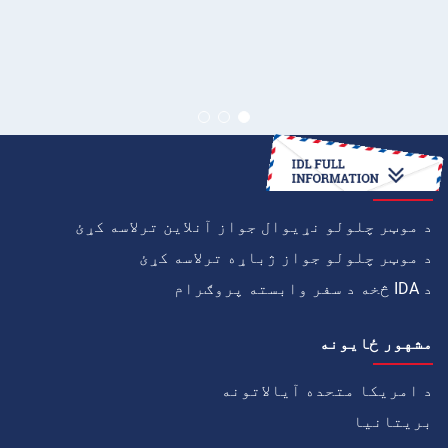
څنګه
د موټر چلولو نړیوال جواز آنلاین ترلاسه کړئ
د موټر چلولو جواز ژباړه ترلاسه کړئ
د IDA څخه د سفر وابسته پروګرام
مشهور ځايونه
د امریکا متحده آیالاتونه
بریتانیا