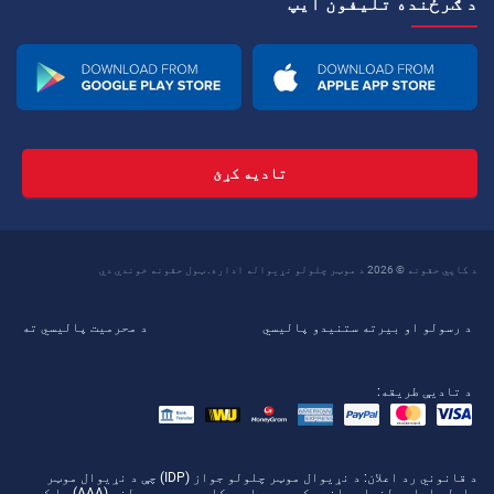
د ګرځنده تلیفون ايپ
تادیه کړئ
د کاپي حقونه © 2026 د موټر چلولو نړیواله اداره. ټول حقونه خوندي دي
د رسولو او بیرته ستنیدو پالیسي
د محرمیت پالیسي ته
د تادیې طریقه:
د قانوني رد اعلان
: د نړیوال موټر چلولو جواز (IDP) چې د نړیوال موټر
چلولو ادارې لخوا وړاندې کیږي، د امریکایی موټرو ټولنې (AAA) یا کومې