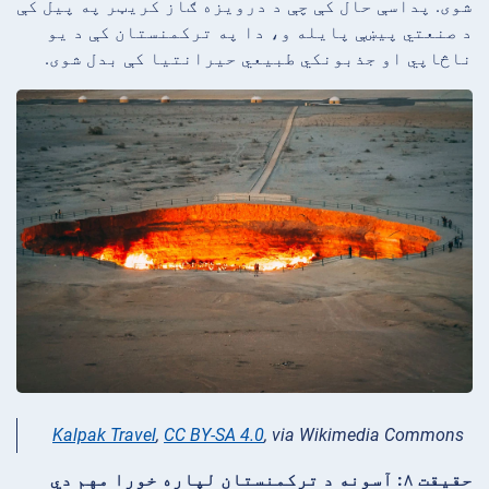
شوی. پداسې حال کې چې د درویزه ګاز کریټر په پیل کې
د صنعتي پیښې پایله و، دا په ترکمنستان کې د یو
ناڅاپي او جذبونکي طبیعي حیرانتیا کې بدل شوی.
Kalpak Travel
,
CC BY-SA 4.0
, via Wikimedia Commons
حقیقت ۸: آسونه د ترکمنستان لپاره خورا مهم دي