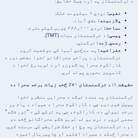
د ترکمنستان په اړه چټک حقایق:
نفوس:
نږدې ۶ میلیونه خلک.
پلازمینه:
عشق آباد.
مساحت:
نږدې ۴۸۸،۱۰۰ چورس کیلومتره.
پیسې:
د ترکمنستان منات (TMT).
رسمي ژبه:
ترکمني.
جغرافیه:
په منځني آسیا کې موقعیت لري،
ترکمنستان د پراخو صحراګانو لخوا مشخص دی، د
کاراکوم صحرا په ګډون، او د لویدیځ لخوا د
کاسپین بحیرې پوله لري.
حقیقت ۱: د ترکمنستان ۷۰٪ څخه زیات برخه صحرا ده
ترکمنستان په عمده توګه د صحرایی منظرو لخوا
پوښل شوی دی، چې د کاراکوم صحرا د هیواد د پام وړ
برخه نیولې ده. کاراکوم، چې په ترکي کې د “تور شګه”
معنی لري، د نړۍ یو له لویو شګو صحراګانو څخه دی
او د ترکمنستان په وچ او خشک شرایطو کې مرسته کوي.
د صحرا ځمکه د هیواد اقلیم او چاپیریال اغیزه