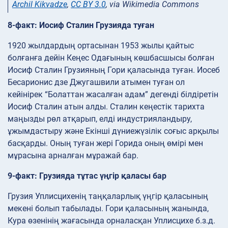
Archil Kikvadze
,
CC BY 3.0
, via Wikimedia Commons
8-факт: Иосиф Сталин Грузияда туған
1920 жылдардың ортасынан 1953 жылы қайтыс
болғанға дейін Кеңес Одағының көшбасшысы болған
Иосиф Сталин Грузияның Гори қаласында туған. Иосеб
Бесарионис дзе Джугашвили атымен туған ол
кейінірек “Болаттан жасалған адам” дегенді білдіретін
Иосиф Сталин атын алды. Сталин кеңестік тарихта
маңызды рөл атқарып, елді индустрияландыру,
ұжымдастыру және Екінші дүниежүзілік соғыс арқылы
басқарды. Оның туған жері Горида оның өмірі мен
мұрасына арналған мұражай бар.
9-факт: Грузияда тұтас үңгір қаласы бар
Грузия Уплисцихенің таңқаларлық үңгір қаласының
мекені болып табылады. Гори қаласының жанында,
Кура өзенінің жағасында орналасқан Уплисцихе б.з.д.