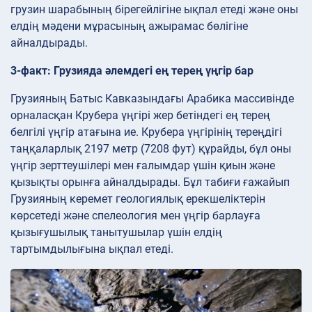
грузин шарабының бірегейлігіне ықпал етеді және оны
елдің мәдени мұрасының ажырамас бөлігіне
айналдырады.
3-факт: Грузияда әлемдегі ең терең үңгір бар
Грузияның Батыс Кавказындағы Арабика массивінде
орналасқан Крубера үңгірі жер бетіндегі ең терең
белгілі үңгір атағына ие. Крубера үңгірінің тереңдігі
таңқаларлық 2197 метр (7208 фут) құрайды, бұл оны
үңгір зерттеушілері мен ғалымдар үшін қиын және
қызықты орынға айналдырады. Бұл табиғи ғажайып
Грузияның керемет геологиялық ерекшеліктерін
көрсетеді және спелеология мен үңгір барлауға
қызығушылық танытушылар үшін елдің
тартымдылығына ықпал етеді.