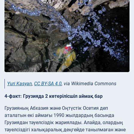
Yuri Kasyan
,
CC BY-SA 4.0
, via Wikimedia Commons
4-факт: Грузияда 2 көтерілісшіл аймақ бар
Грузияның Абхазия және Оңтүстік Осетия деп
аталатын екі аймағы 1990 жылдардың басында
Грузиядан тәуелсіздік жариялады. Алайда, олардың
тәуелсіздігі халықаралық деңгейде танылмаған және