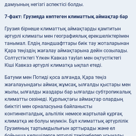
дамуының негізгі аспектісі болды.
7-факт: Грузияда көптеген климаттық аймақтар бар
Грузия бірнеше климаттық аймақтарды қамтитын
әртүрлі климаты мен географиялық ерекшеліктерімен
танымал. Елдің ландшафттары биік тау жоталарынан
Қара теңіздің жағалау аймақтарына дейін созылады.
Солтүстіктегі Үлкен Кавказ тауları мен оңтүстіктегі
Кіші Кавказ әртүрлі климатқа ықпал етеді.
Батуми мен Потиді қоса алғанда, Қара теңіз
жағалауындағы аймақ жұмсақ, ылғалды қыстары мен
жылы, ылғалды жаздары бар ылғалды субтропикалық
климатты сезінеді. Құрлықтағы аймақтар олардың
биіктігі мен орналасуына байланысты
континенталдық, альпілік немесе жартылай құрғақ
климатқа ие болуы мүмкін. Бұл климаттық әртүрлілік
Грузияның тартымдылығын арттырады және ел
бойынша келушілерге әртүрлі тәжірибелер ұсынады.