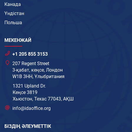
Канада
Үндістан
Польша
МЕКЕНЖАЙ
+1 205 855 3153
207 Regent Street
3-қабат, кеңсе, Лондон
W1B 3HH, Ұлыбритания
1321 Upland Dr.
Кеңсе 3819
Хьюстон, Техас 77043, АҚШ
info@idaoffice.org
БІЗДІҢ ӘЛЕУМЕТТІК