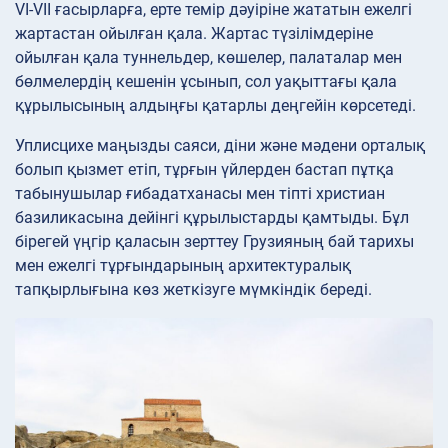
VI-VII ғасырларға, ерте темір дәуіріне жататын ежелгі
жартастан ойылған қала. Жартас түзілімдеріне
ойылған қала туннельдер, көшелер, палаталар мен
бөлмелердің кешенін ұсынып, сол уақыттағы қала
құрылысының алдыңғы қатарлы деңгейін көрсетеді.
Уплисцихе маңызды саяси, діни және мәдени орталық
болып қызмет етіп, тұрғын үйлерден бастап пұтқа
табынушылар ғибадатханасы мен тіпті христиан
базиликасына дейінгі құрылыстарды қамтыды. Бұл
бірегей үңгір қаласын зерттеу Грузияның бай тарихы
мен ежелгі тұрғындарының архитектуралық
тапқырлығына көз жеткізуге мүмкіндік береді.