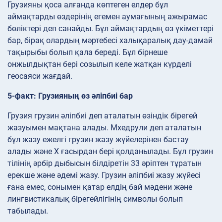
Грузияны қоса алғанда көптеген елдер бұл
аймақтарды өздерінің егемен аумағының ажырамас
бөліктері деп санайды. Бұл аймақтардың өз үкіметтері
бар, бірақ олардың мәртебесі халықаралық дау-дамай
тақырыбы болып қала береді. Бұл бірнеше
онжылдықтан бері созылып келе жатқан күрделі
геосаяси жағдай.
5-факт: Грузияның өз әліпбиі бар
Грузия грузин әліпбиі деп аталатын өзіндік бірегей
жазуымен мақтана алады. Мхедрули деп аталатын
бұл жазу ежелгі грузин жазу жүйелерінен бастау
алады және X ғасырдан бері қолданылады. Бұл грузин
тілінің әрбір дыбысын білдіретін 33 әріптен тұратын
ерекше және әдемі жазу. Грузин әліпбиі жазу жүйесі
ғана емес, сонымен қатар елдің бай мәдени және
лингвистикалық бірегейлігінің символы болып
табылады.