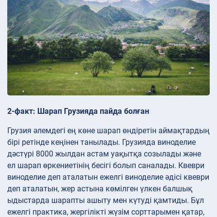
2-факт: Шарап Грузияда пайда болған
Грузия әлемдегі ең көне шарап өндіретін аймақтардың
бірі ретінде кеңінен танылады. Грузияда виноделие
дәстүрі 8000 жылдан астам уақытқа созылады және
ел шарап өркениетінің бесігі болып саналады. Квеври
виноделие деп аталатын ежелгі виноделие әдісі квеври
деп аталатын, жер астына көмілген үлкен балшық
ыдыстарда шарапты ашыту мен күтуді қамтиды. Бұл
ежелгі практика, жергілікті жүзім сорттарымен қатар,