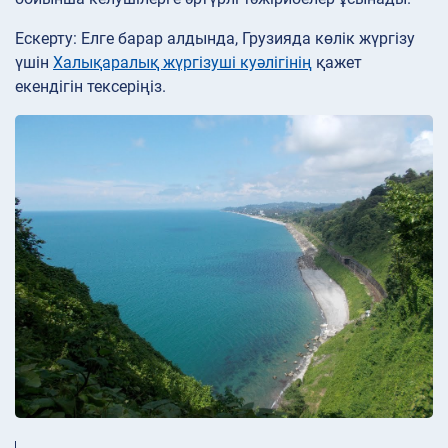
Ескерту: Елге барар алдында, Грузияда көлік жүргізу
үшін
Халықаралық жүргізуші куәлігінің
қажет
екендігін тексеріңіз.