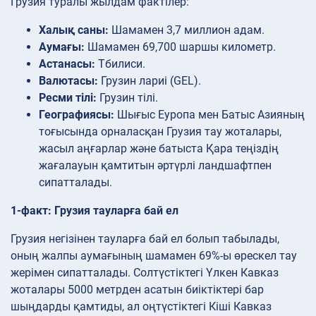
Грузия туралы жылдам фактілер:
Халық саны:
Шамамен 3,7 миллион адам.
Аумағы:
Шамамен 69,700 шаршы километр.
Астанасы:
Тбилиси.
Валютасы:
Грузин лариі (GEL).
Ресми тілі:
Грузин тілі.
Географиясы:
Шығыс Еуропа мен Батыс Азияның
тоғысында орналасқан Грузия тау жоталары,
жасыл аңғарлар және батыста Қара теңіздің
жағалауын қамтитын әртүрлі ландшафтпен
сипатталады.
1-факт: Грузия тауларға бай ел
Грузия негізінен тауларға бай ел болып табылады,
оның жалпы аумағының шамамен 69%-ы өрескел тау
жерімен сипатталады. Солтүстіктегі Үлкен Кавказ
жоталары 5000 метрден асатын биіктіктері бар
шыңдарды қамтиды, ал оңтүстіктегі Кіші Кавказ