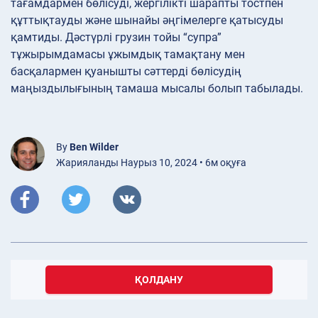
тағамдармен бөлісуді, жергілікті шарапты тостпен
құттықтауды және шынайы әңгімелерге қатысуды
қамтиды. Дәстүрлі грузин тойы “супра”
тұжырымдамасы ұжымдық тамақтану мен
басқалармен қуанышты сәттерді бөлісудің
маңыздылығының тамаша мысалы болып табылады.
By
Ben Wilder
Жарияланды Наурыз 10, 2024 • 6м оқуға
ҚОЛДАНУ