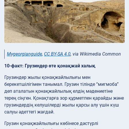
Mygeorgianguide
,
CC BY-SA 4.0
, via Wikimedia Common
10-факт: Грузиндер өте қонақжай халық
Грузиндер жылы қонақжайлылығы мен
берекетшілігімен танымал. Грузин тілінде “мигмоба”
деп аталатын қонақжайлылық елдің мәдениетіне
терең сіңген. Қонақтарға зор құрметпен қарайды және
грузиндердің келушілерді жылы қарсы алу үшін күш
салуы әдеттегі жағдай.
Грузин қонақжайлылығы көбінесе дәстүрлі