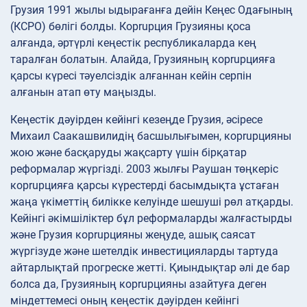
Грузия 1991 жылы ыдырағанға дейін Кеңес Одағының
(КСРО) бөлігі болды. Корrupция Грузияны қоса
алғанда, әртүрлі кеңестік республикаларда кең
таралған болатын. Алайда, Грузияның корrupцияға
қарсы күресі тәуелсіздік алғаннан кейін серпін
алғанын атап өту маңызды.
Кеңестік дәуірден кейінгі кезеңде Грузия, әсіресе
Михаил Саакашвилидің басшылығымен, корrupцияны
жою және басқаруды жақсарту үшін бірқатар
реформалар жүргізді. 2003 жылғы Раушан төңкеріс
корrupцияға қарсы күрестерді басымдықта ұстаған
жаңа үкіметтің билікке келуінде шешуші рөл атқарды.
Кейінгі әкімшіліктер бұл реформаларды жалғастырды
және Грузия корrupцияны жеңуде, ашық саясат
жүргізуде және шетелдік инвестицияларды тартуда
айтарлықтай прогреске жетті. Қиындықтар әлі де бар
болса да, Грузияның корrupцияны азайтуға деген
міндеттемесі оның кеңестік дәуірден кейінгі