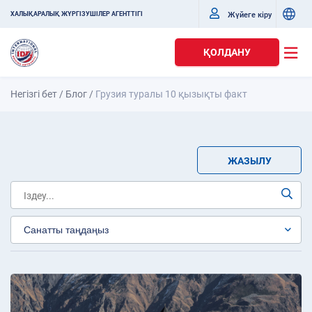
Жүйеге кіру
ХАЛЫҚАРАЛЫҚ ЖҮРГІЗУШІЛЕР АГЕНТТІГІ
ҚОЛДАНУ
Негізгі бет
/
Блог
/
Грузия туралы 10 қызықты факт
ЖАЗЫЛУ