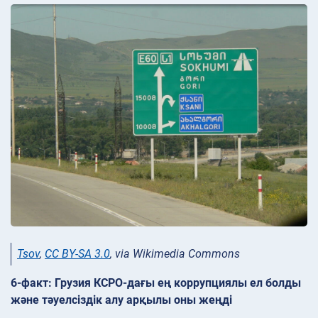
Tsov
,
CC BY-SA 3.0
, via Wikimedia Commons
6-факт: Грузия КСРО-дағы ең коррупциялы ел болды
және тәуелсіздік алу арқылы оны жеңді