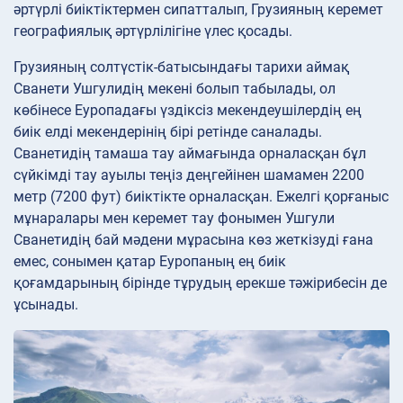
әртүрлі биіктіктермен сипатталып, Грузияның керемет
географиялық әртүрлілігіне үлес қосады.
Грузияның солтүстік-батысындағы тарихи аймақ
Сванети Ушгулидің мекені болып табылады, ол
көбінесе Еуропадағы үздіксіз мекендеушілердің ең
биік елді мекендерінің бірі ретінде саналады.
Сванетидің тамаша тау аймағында орналасқан бұл
сүйкімді тау ауылы теңіз деңгейінен шамамен 2200
метр (7200 фут) биіктікте орналасқан. Ежелгі қорғаныс
мұнаралары мен керемет тау фонымен Ушгули
Сванетидің бай мәдени мұрасына көз жеткізуді ғана
емес, сонымен қатар Еуропаның ең биік
қоғамдарының бірінде тұрудың ерекше тәжірибесін де
ұсынады.