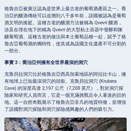
格魯吉亞被廣泛認為是世界上最古老的葡萄酒產區之一。喬
治亞的釀酒傳統可以追溯到八千多年前，該國被認為是葡萄
酒文明的搖籃。這種古老的釀酒方法被稱為 Qvevri 釀酒，
涉及在埋在地下的稱為 Qvevri 的大型粘土容器中發酵和陳
釀葡萄酒。這種古老的做法與本土葡萄品種一起，賦予了格
魯吉亞葡萄酒的獨特性，使其成為該國文化遺產不可分割的
一部分。
事實 3：喬治亞州擁有全世界最深的洞穴
克魯貝拉洞穴位於格魯吉亞西高加索地區的阿拉比卡山，擁
有地球上已知最深洞穴的頭銜。克魯貝拉洞穴 (Krubera
Cave) 的深度高達 2,197 公尺（7,208 英尺），對於洞穴探
險家和研究人員而言，它是一個充滿挑戰且令人著迷的目的
地。這一自然奇觀展示了格魯吉亞非凡的地質特徵，並增強
了該國對洞穴探險和洞穴探險感興趣的人們的吸引力。