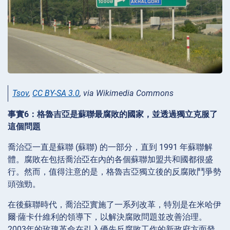
Tsov
,
CC BY-SA 3.0
, via Wikimedia Commons
事實6：格魯吉亞是蘇聯最腐敗的國家，並透過獨立克服了
這個問題
喬治亞一直是蘇聯 (蘇聯) 的一部分，直到 1991 年蘇聯解
體。腐敗在包括喬治亞在內的各個蘇聯加盟共和國都很盛
行。然而，值得注意的是，格魯吉亞獨立後的反腐敗鬥爭勢
頭強勁。
在後蘇聯時代，喬治亞實施了一系列改革，特別是在米哈伊
爾·薩卡什維利的領導下，以解決腐敗問題並改善治理。
2003年的玫瑰革命在引入優先反腐敗工作的新政府方面發