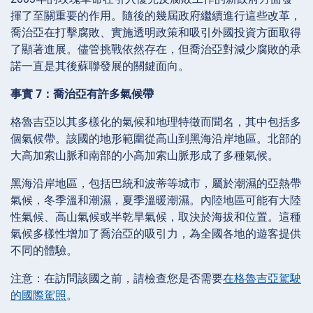
揮了至關重要的作用。隨後的幾屆政府繼續進行這些改革，
喬治亞在打擊腐敗、實施透明政策和吸引外國投資方面取得
了顯著進展。儘管挑戰依然存在，但喬治亞對減少腐敗的承
諾一直是其後蘇聯發展的關鍵面向。
事實 7：喬治亞有許多氣候帶
格魯吉亞以其多樣化的氣候和地理特徵而聞名，其中包括多
個氣候帶。該國的地形範圍從高山到黑海沿岸地區。北部的
大高加索山脈和南部的小高加索山脈形成了多種氣候。
黑海沿岸地區，包括巴統和波蒂等城市，屬於潮濕的亞熱帶
氣候，冬季溫和潮濕，夏季溫暖潮濕。內陸地區可能有大陸
性氣候、高山氣候或半乾旱氣候，取決於海拔和位置。這種
氣候多樣性增加了喬治亞的吸引力，為全國各地的遊客提供
不同的體驗。
注意：在訪問該國之前，請檢查您是否需要
在格魯吉亞駕駛
的國際駕照
。