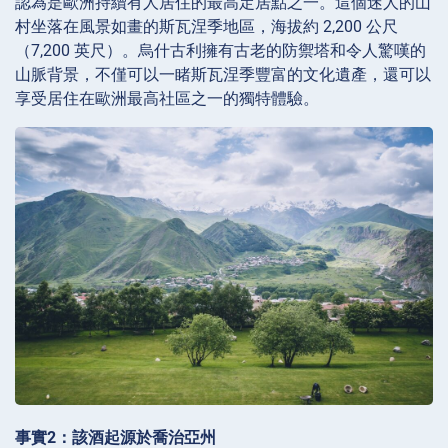
認為是歐洲持續有人居住的最高定居點之一。這個迷人的山
村坐落在風景如畫的斯瓦涅季地區，海拔約 2,200 公尺
（7,200 英尺）。烏什古利擁有古老的防禦塔和令人驚嘆的
山脈背景，不僅可以一睹斯瓦涅季豐富的文化遺產，還可以
享受居住在歐洲最高社區之一的獨特體驗。
事實2：該酒起源於喬治亞州