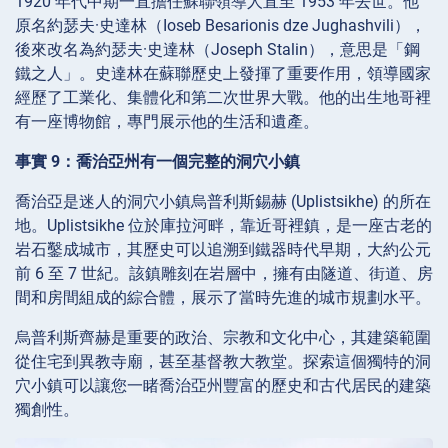
1920 年代中期一直擔任蘇聯領導人直至 1953 年去世。他
原名約瑟夫·史達林（Ioseb Besarionis dze Jughashvili），
後來改名為約瑟夫·史達林（Joseph Stalin），意思是「鋼
鐵之人」。史達林在蘇聯歷史上發揮了重要作用，領導國家
經歷了工業化、集體化和第二次世界大戰。他的出生地哥裡
有一座博物館，專門展示他的生活和遺產。
事實 9：喬治亞州有一個完整的洞穴小鎮
喬治亞是迷人的洞穴小鎮烏普利斯錫赫 (Uplistsikhe) 的所在
地。Uplistsikhe 位於庫拉河畔，靠近哥裡鎮，是一座古老的
岩石鑿成城市，其歷史可以追溯到鐵器時代早期，大約公元
前 6 至 7 世紀。該鎮雕刻在岩層中，擁有由隧道、街道、房
間和房間組成的綜合體，展示了當時先進的城市規劃水平。
烏普利斯齊赫是重要的政治、宗教和文化中心，其建築範圍
從住宅到異教寺廟，甚至基督教大教堂。探索這個獨特的洞
穴小鎮可以讓您一睹喬治亞州豐富的歷史和古代居民的建築
獨創性。