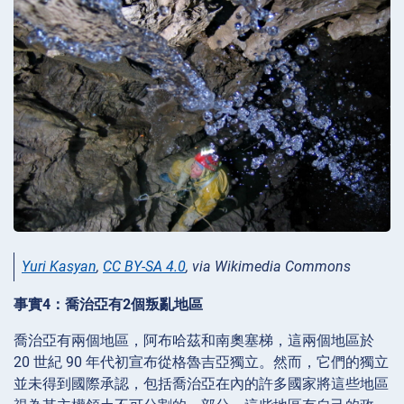
Yuri Kasyan
,
CC BY-SA 4.0
, via Wikimedia Commons
事實4：喬治亞有2個叛亂地區
喬治亞有兩個地區，阿布哈茲和南奧塞梯，這兩個地區於
20 世紀 90 年代初宣布從格魯吉亞獨立。然而，它們的獨立
並未得到國際承認，包括喬治亞在內的許多國家將這些地區