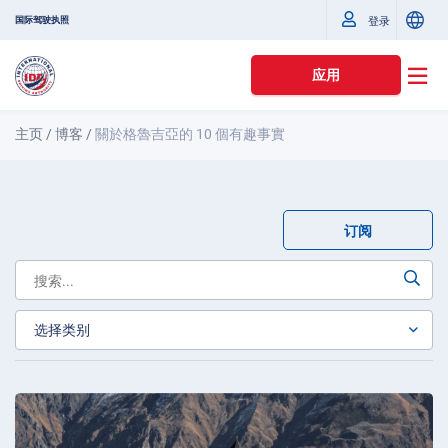
国际驾驶执照
登录
应用
主页
/
博客
/
關於格魯吉亞的 10 個有趣事實
订阅