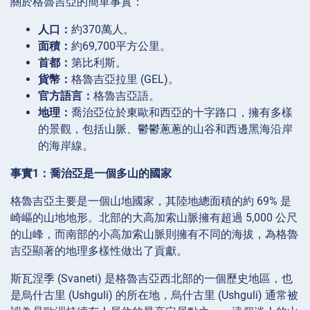
關於格魯吉亞的簡單事實：
人口：
約370萬人。
面積：
約69,700平方公里。
首都：
第比利斯。
貨幣：
格魯吉亞拉里 (GEL)。
官方語言：
格魯吉亞語。
地理：
喬治亞位於東歐和西亞的十字路口，擁有多樣
的景觀，包括山脈、鬱鬱蔥蔥的山谷和西邊黑海沿岸
的海岸線。
事實1：喬治亞是一個多山的國家
格魯吉亞主要是一個山地國家，其陸地總面積的約 69% 是
崎嶇的山地地形。北部的大高加索山脈擁有超過 5,000 公尺
的山峰，而南部的小高加索山脈則擁有不同的海拔，為格魯
吉亞顯著的地理多樣性做出了貢獻。
斯瓦涅季 (Svaneti) 是格魯吉亞西北部的一個歷史地區，也
是烏什古里 (Ushguli) 的所在地，烏什古里 (Ushguli) 通常被