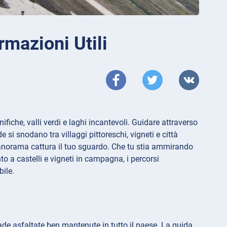
rmazioni Utili
iche, valli verdi e laghi incantevoli. Guidare attraverso
 si snodano tra villaggi pittoreschi, vigneti e città
 panorama cattura il tuo sguardo. Che tu stia ammirando
o a castelli e vigneti in campagna, i percorsi
bile.
trade asfaltate ben mantenute in tutto il paese. La guida