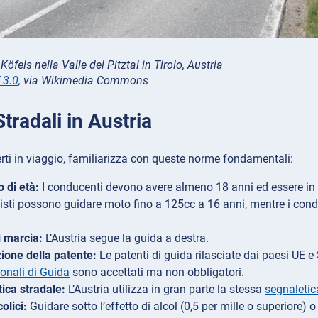
i Köfels nella Valle del Pitztal in Tirolo, Austria
 3.0
, via Wikimedia Commons
radali in Austria
rti in viaggio, familiarizza con queste norme fondamentali:
o di età:
I conducenti devono avere almeno 18 anni ed essere in 
isti possono guidare moto fino a 125cc a 16 anni, mentre i cond
 marcia:
L’Austria segue la guida a destra.
ione della patente:
Le patenti di guida rilasciate dai paesi UE e
ionali di Guida
sono accettati ma non obbligatori.
ica stradale:
L’Austria utilizza in gran parte la stessa
segnaletic
colici:
Guidare sotto l’effetto di alcol (0,5 per mille o superiore