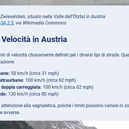
i Zwieselstein, situato nella Valle dell’Ötztal in Austria
-SA 2.5
, via Wikimedia Commons
i Velocità in Austria
miti di velocità chiaramente definiti per i diversi tipi di strade. Q
lazione:
bane:
50 km/h (circa 31 mph)
extraurbane:
100 km/h (circa 62 mph)
 doppia carreggiata:
100 km/h (circa 62 mph)
ade:
130 km/h (circa 80 mph)
attenzione alla segnaletica, poiché i limiti possono variare in zo
e avverse.