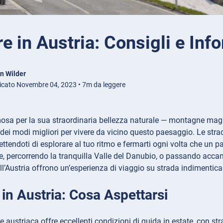
e in Austria: Consigli e Info
n Wilder
icato Novembre 04, 2023 • 7m da leggere
mosa per la sua straordinaria bellezza naturale — montagne magnif
dei modi migliori per vivere da vicino questo paesaggio. Le strade
ettendoti di esplorare al tuo ritmo e fermarti ogni volta che un
te, percorrendo la tranquilla Valle del Danubio, o passando accant
l’Austria offrono un’esperienza di viaggio su strada indimentica
in Austria: Cosa Aspettarsi
le austriaca offre eccellenti condizioni di guida in estate, con s