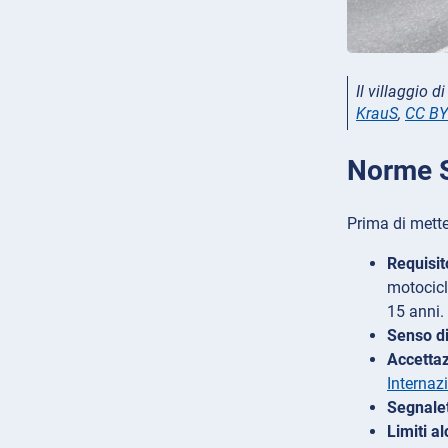
Il villaggio d
KrauS
,
CC BY
Norme St
Prima di mette
Requisit
motocicl
15 anni.
Senso di
Accettaz
Internaz
Segnalet
Limiti al