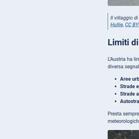
Il villaggio d
Hullie
,
CC BY
Limiti d
L’Austria ha li
diversa segna
Aree ur
Strade 
Strade a
Autostr
Presta sempre 
meteorologich