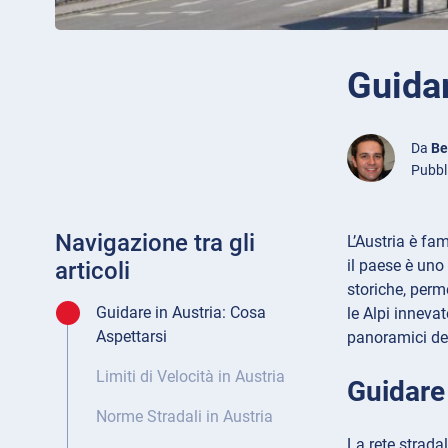
Guidar
Da
Be
Pubbl
Navigazione tra gli
L’Austria è fa
il paese è uno 
articoli
storiche, perm
Guidare in Austria: Cosa
le Alpi inneva
Aspettarsi
panoramici del
Limiti di Velocità in Austria
Guidare 
Norme Stradali in Austria
La rete strada