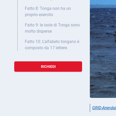
Fatto 8: Tonga non ha un
proprio esercito
Fatto 9: le isole di Tonga sono
molto disperse
Fatto 10: L’alfabeto tongano è
composto da 17 lettere.
RICHIEDI
GRID-Arenda