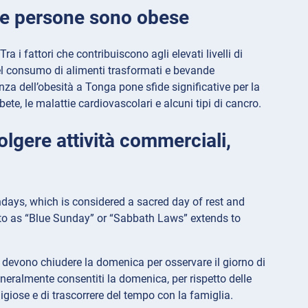
ui le persone sono obese
a i fattori che contribuiscono agli elevati livelli di
el consumo di alimenti trasformati e bevande
enza dell’obesità a Tonga pone sfide significative per la
ete, le malattie cardiovascolari e alcuni tipi di cancro.
olgere attività commerciali,
undays, which is considered a sacred day of rest and
d to as “Blue Sunday” or “Sabbath Laws” extends to
i, devono chiudere la domenica per osservare il giorno di
 generalmente consentiti la domenica, per rispetto delle
eligiose e di trascorrere del tempo con la famiglia.