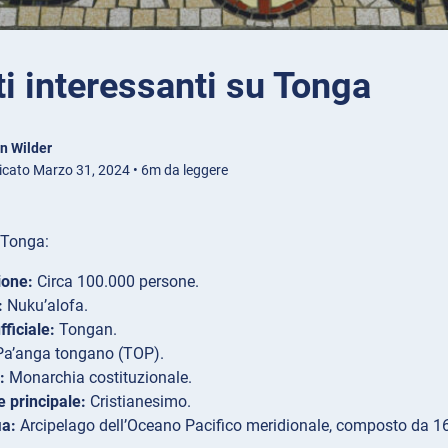
ti interessanti su Tonga
n Wilder
icato Marzo 31, 2024 • 6m da leggere
u Tonga:
ione:
Circa 100.000 persone.
:
Nuku’alofa.
fficiale:
Tongan.
a’anga tongano (TOP).
:
Monarchia costituzionale.
e principale:
Cristianesimo.
ia:
Arcipelago dell’Oceano Pacifico meridionale, composto da 169 