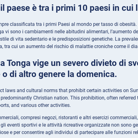
 il paese è tra i primi 10 paesi in c
re classificata tra i primi Paesi al mondo per tasso di obesità. Tr
a vi sono i cambiamenti nelle abitudini alimentari, l’aumento d
stile di vita sedentario e le predisposizioni genetiche. La preval
, tra cui un aumento del rischio di malattie croniche come il diab
 a Tonga vige un severo divieto di sv
 o di altro genere la domenica.
ct laws and cultural norms that prohibit certain activities on S
 predominantly Christian nation. This prohibition, often referre
orts, and various other activities.
mmerciali, compresi negozi, ristoranti e altri esercizi commercial
, gli eventi sportivi e le attività ricreative organizzate non sono
giose e per consentire agli individui di partecipare alle funzioni r