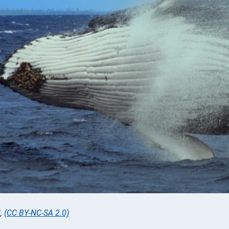
l
,
(CC BY-NC-SA 2.0)