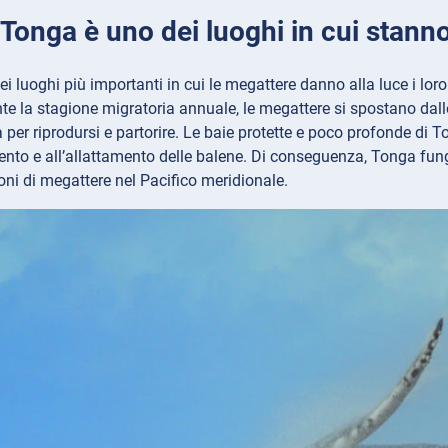
: Tonga è uno dei luoghi in cui sta
i luoghi più importanti in cui le megattere danno alla luce i lo
te la stagione migratoria annuale, le megattere si spostano dall
 per riprodursi e partorire. Le baie protette e poco profonde di T
nto e all’allattamento delle balene. Di conseguenza, Tonga funge
oni di megattere nel Pacifico meridionale.