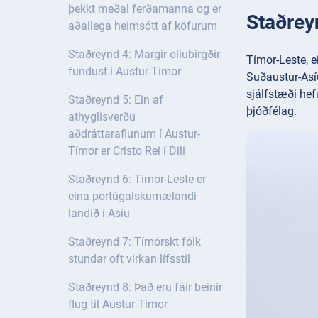
þekkt meðal ferðamanna og er
Staðrey
aðallega heimsótt af köfurum
Staðreynd 4: Margir olíubirgðir
Tímor-Leste, e
fundust í Austur-Tímor
Suðaustur-Asíu
sjálfstæði hef
Staðreynd 5: Ein af
þjóðfélag.
athyglisverðu
aðdráttaraflunum í Austur-
Tímor er Cristo Rei í Dili
Staðreynd 6: Tímor-Leste er
eina portúgalskumælandi
landið í Asíu
Staðreynd 7: Tímórskt fólk
stundar oft virkan lífsstíl
Staðreynd 8: Það eru fáir beinir
flug til Austur-Tímor