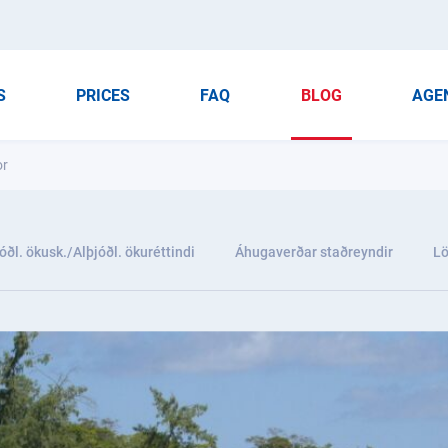
S
PRICES
FAQ
BLOG
AGE
or
óðl. ökusk./Alþjóðl. ökuréttindi
Áhugaverðar staðreyndir
Lö