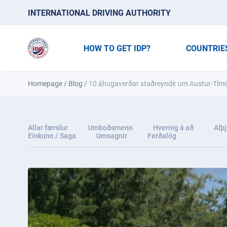
INTERNATIONAL DRIVING AUTHORITY
HOW TO GET IDP?
COUNTRIE
Homepage
/
Blog
/
10 áhugaverðar staðreyndir um Austur-Tím
Allar færslur
Umboðsmenn
Hvernig á að
Alþj
Einkunn / Saga
Umsagnir
Ferðalög