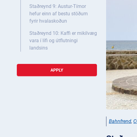
Staðreynd 9: Austur-Tímor
hefur einn af bestu stöðum
fyrir hvalaskoðun
Staðreynd 10: Kaffi er mikilvæg
vara í lífi og útflutningi
landsins
APPLY
Bahnfrend
,
C