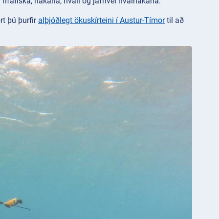
rifafiska, hákarla, hvali og jafnvel hválhákarla.
t þú þurfir
alþjóðlegt ökuskírteini í Austur-Tímor
til að