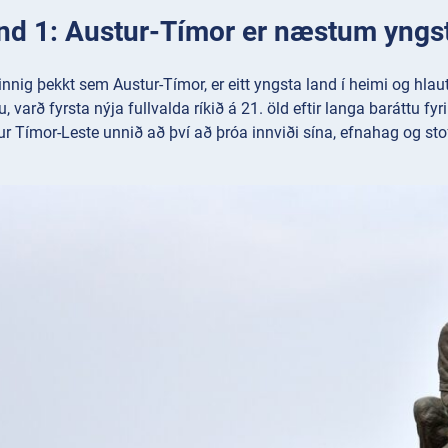
nd 1: Austur-Tímor er næstum yngst
innig þekkt sem Austur-Tímor, er eitt yngsta land í heimi og hlau
, varð fyrsta nýja fullvalda ríkið á 21. öld eftir langa baráttu fy
ur Tímor-Leste unnið að því að þróa innviði sína, efnahag og st