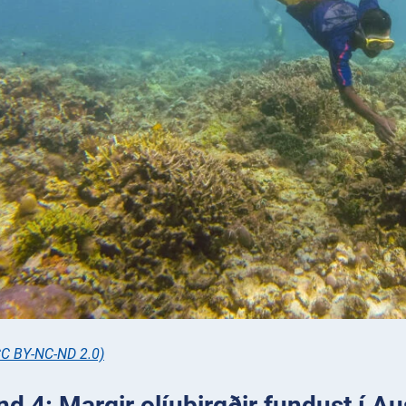
CC BY-NC-ND 2.0)
d 4: Margir olíubirgðir fundust í A