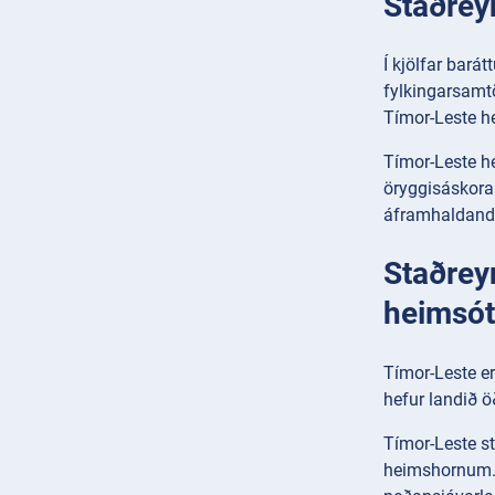
Staðrey
Í kjölfar bará
fylkingarsamtö
Tímor-Leste he
Tímor-Leste he
öryggisáskoran
áframhaldandi 
Staðrey
heimsót
Tímor-Leste e
hefur landið ö
Tímor-Leste st
heimshornum. V