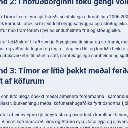
nd 2: Í höfuðborginni tóku gengi völ
ttu Tímor-Leste fyrir sjálfstæði, sérstaklega á tímabilinu 2006-200
k komust í átök, sem leiddi til öryggisáhyggjia og óstöðugleika
fur náð framförum í því að endurheimta frið og stöðugleika.
fur tekið skref til að styrkja öryggissveitir sínar og stofnanir, m
ir og viðhalda lögum og reglu. Í dag eru Dili og landið í heild al
átaksverkefni til að efla sátt, samfélagslega samheldni og sjá
nd 3: Tímor er lítið þekkt meðal fe
t af köfurum
r enn tiltölulega óþekkt meðal almennra ferðamanna í samanburð
ðlast viðurkenningu meðal köfunaráhugafólks fyrir ósnortna fjöl
átar af einhverjum fjölbreyttasta og ósnortasta kórallindi heims
insæl köfunarsvæði eins og Atauro-eyja, Jaco-eyja og sjávarsvæð