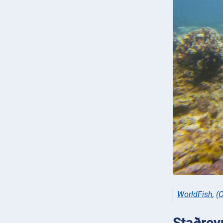
WorldFish
,
(
Staðreyn