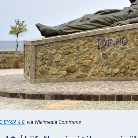
C BY-SA 4.0
, via Wikimedia Commons