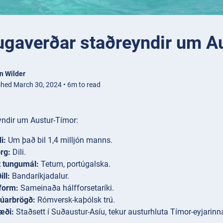
ugaverðar staðreyndir um A
n Wilder
shed March 30, 2024 • 6m to read
yndir um Austur-Tímor:
i:
Um það bil 1,4 milljón manns.
rg:
Dili.
t tungumál:
Tetum, portúgalska.
ll:
Bandaríkjadalur.
form:
Sameinaða hálfforsetaríki.
rúarbrögð:
Rómversk-kaþólsk trú.
æði:
Staðsett í Suðaustur-Asíu, tekur austurhluta Tímor-eyjari