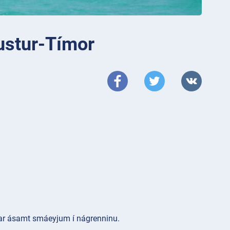
ustur-Tímor
nnar ásamt smáeyjum í nágrenninu.