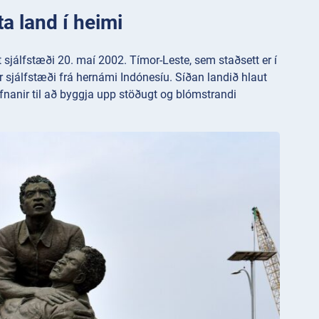
a land í heimi
t sjálfstæði 20. maí 2002. Tímor-Leste, sem staðsett er í
rir sjálfstæði frá hernámi Indónesíu. Síðan landið hlaut
ofnanir til að byggja upp stöðugt og blómstrandi