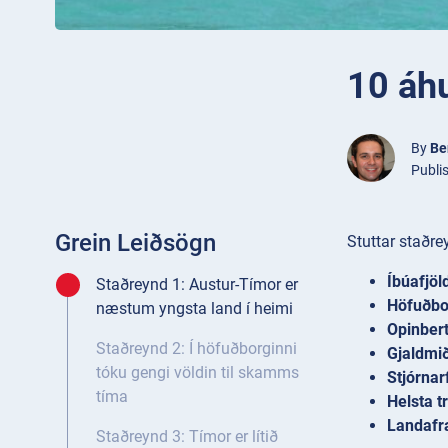
10 áh
By
Be
Publi
Grein Leiðsögn
Stuttar staðre
Íbúafjöld
Staðreynd 1: Austur-Tímor er
Höfuðbo
næstum yngsta land í heimi
Opinber
Staðreynd 2: Í höfuðborginni
Gjaldmiði
tóku gengi völdin til skamms
Stjórnar
tíma
Helsta t
Landafr
Staðreynd 3: Tímor er lítið