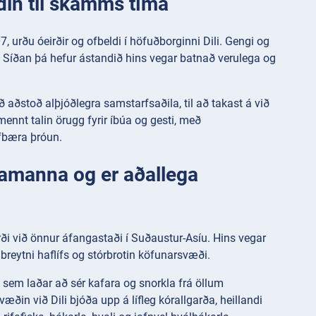
din til skamms tíma
7, urðu óeirðir og ofbeldi í höfuðborginni Dili. Gengi og
. Síðan þá hefur ástandið hins vegar batnað verulega og
eð aðstoð alþjóðlegra samstarfsaðila, til að takast á við
mennt talin örugg fyrir íbúa og gesti, með
lfbæra þróun.
rðamanna og er aðallega
i við önnur áfangastaði í Suðaustur-Asíu. Hins vegar
breytni haflífs og stórbrotin köfunarsvæði.
, sem laðar að sér kafara og snorkla frá öllum
in við Dili bjóða upp á lífleg kórallgarða, heillandi