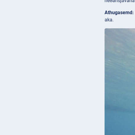
neðansjávarlan
Athugasemd:
aka.