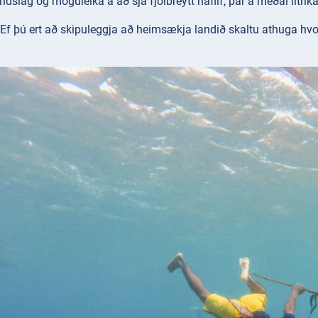
dslag og möguleika á að sjá fjölbreytt haflíf, þar á meðal litríka 
Ef þú ert að skipuleggja að heimsækja landið skaltu athuga hvor