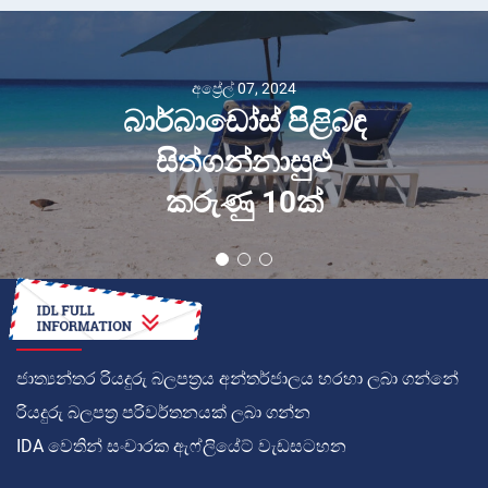
අප්‍රේල් 07, 2024
බාර්බාඩෝස් පිළිබඳ
සිත්ගන්නාසුළු
කරුණු 10ක්
කොහොමද
ජාත්‍යන්තර රියදුරු බලපත්‍රය අන්තර්ජාලය හරහා ලබා ගන්නේ
රියදුරු බලපත්‍ර පරිවර්තනයක් ලබා ගන්න
IDA වෙතින් සංචාරක ඇෆ්ලියේට් වැඩසටහන