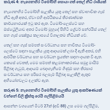
කරුණ 4: නැගෙනහිර ටිමෝර්හි සොයා ගත් තෙල් නිධි රාශියක්
නැගෙනහිර ටිමෝර්හි සැලකිය යුතු තෙල් සහ ස්වාභාවික ගෑස්
නිධි ඇති අතර, ඒවා එහි ආර්ථිකයේ තීරණාත්මක
කාර්යභාරයක් ඉටු කර ඇත. ටිමෝර්-ලෙස්ටේ සහ
ඕස්ට්‍රේලියාව අතර ටිමෝර් මුහුදේ පිහිටි ග්‍රේටර් සන්රයිස් තෙල්
සහ ගෑස් ක්‍ෂේත්‍රය කලාපයේ විශාලතම නිධියක් වේ.
තෙල් සහ ගෑස් සම්පත් සංවර්ධනය සහ භාවිතය ටිමෝර්-
ලෙස්ටේ සඳහා සැලකිය යුතු ආදායමක් ලබා දී ඇති අතර, එහි
ආර්ථික වර්ධනය සහ සංවර්ධන ප්‍රයත්න සඳහා දායක වී ඇත.
කෙසේ වෙතත්, මෙම සම්පත් කළමනාකරණය සමුද්‍ර මායිම්
පිළිබඳ ගැටුම්, ආදායම් බෙදාගැනීමේ ගිණුම් සහ තිරසාර
සංවර්ධනය සහ පරිසර බලපෑම් පිළිබඳ සැලකිලි ඇතුළු
අභියෝගවලට ද ලක්ව ඇත.
කරුණ 5: නැගෙනහිර ටිමෝර්හි සැලකිය යුතු ආකර්ෂණයක්
වන්නේ ඩිලි ක්‍රිස්තු රෙයි ගල්පිළිමයයි
ආසන්න වශයෙන් මීටර් 27ක් (අඩි 88) උස මෙම ගල්පිළිම,