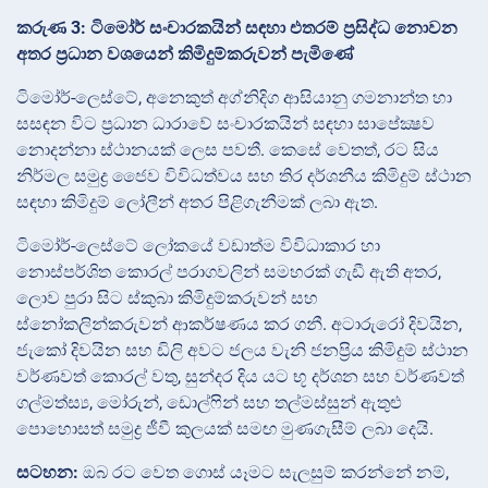
කරුණ 3: ටිමෝර් සංචාරකයින් සඳහා එතරම් ප්‍රසිද්ධ නොවන
අතර ප්‍රධාන වශයෙන් කිමිදුම්කරුවන් පැමිණේ
ටිමෝර්-ලෙස්ටේ, අනෙකුත් අග්නිදිග ආසියානු ගමනාන්ත හා
සසඳන විට ප්‍රධාන ධාරාවේ සංචාරකයින් සඳහා සාපේක්‍ෂව
නොදන්නා ස්ථානයක් ලෙස පවතී. කෙසේ වෙතත්, රට සිය
නිර්මල සමුද්‍ර ජෛව විවිධත්වය සහ තිර දර්ශනීය කිමිදුම් ස්ථාන
සඳහා කිමිදුම් ලෝලීන් අතර පිළිගැනීමක් ලබා ඇත.
ටිමෝර්-ලෙස්ටේ ලෝකයේ වඩාත්ම විවිධාකාර හා
නොස්පර්ශිත කොරල් පරාගවලින් සමහරක් ගැඩී ඇති අතර,
ලොව පුරා සිට ස්කුබා කිමිදුම්කරුවන් සහ
ස්නෝකලින්කරුවන් ආකර්ෂණය කර ගනී. අටාරුරෝ දිවයින,
ජැකෝ දිවයින සහ ඩිලි අවට ජලය වැනි ජනප්‍රිය කිමිදුම් ස්ථාන
වර්ණවත් කොරල් වතු, සුන්දර දිය යට භූ දර්ශන සහ වර්ණවත්
ගල්මත්ස්‍ය, මෝරුන්, ඩොල්ෆින් සහ තල්මස්සුන් ඇතුළු
පොහොසත් සමුද්‍ර ජීවී කුලයක් සමඟ මුණගැසීම් ලබා දෙයි.
සටහන:
ඔබ රට වෙත ගොස් යෑමට සැලසුම් කරන්නේ නම්,