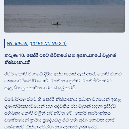
WorldFish
,
(CC BY-NC-ND 2.0)
කරුණ 10: කෝපි රටේ ජීවිතයේ සහ අපනයනයේ වැදගත්
නිෂ්පාදනයකි
රටට කෝපි වගාවේ දීර්ඝ ඉතිහාසයක් ඇති අතර, කෝපි වගාව
බොහෝ ටිමෝර් ගොවීන්ගේ සහ ප්‍රජාවන්ගේ ජීවිකාවට
සැලකිය යුතු කාර්යභාරයක් ඉටු කරයි.
ටිමෝර්-ලෙස්ටේ හි කෝපි නිෂ්පාදනය ප්‍රධාන වශයෙන් ඉහළ
ගුණාත්මකභාවයෙන් සහ අද්විතීය රස මැතක් සඳහා ප්‍රසිද්ධ
අරාබිකා කෝපි වලින් සමන්විත වේ. කෝපි කර්මාන්තය
විශේෂයෙන් ග්‍රාමීය ප්‍රදේශවල රට පුරා කුඩා ගොවීන් දහස්
ගණනකට රැකියා අවස්ථා සහ ආදායම ලබා දෙයි.