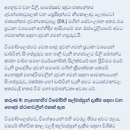
අගනුවර වන ඩිලි, සාපේක්‍ෂව කුඩා ජාත්‍යන්තර
ගුවන්තොටුපලක් වන ප්‍රෙසිදන්ටේ නිකොලාවු ලොබටෝ
ජාත්‍යන්තර ගුවන්තොටුපළ (DIL) මගින් සේවා ලබන අතර, එය
ප්‍රධාන වශයෙන් අග්නිදිග ආසියාවේ සහ ඕස්ට්‍රේලියාවේ අවට
ගමනාන්ත සඳහා ගුවන් ගමන් හසුරුවයි.
ටිමෝර්-ලෙස්ටේ වෙත සෘජු ගුවන් ගමන් ප්‍රධාන වශයෙන්
ඩාර්වින්, සිංගප්පූරුව සහ බාලි වැනි නගරවලට ඩිලි සම්බන්ධ
කරන මාර්ග සමඟ එයර්නෝර්ත්, සිල්ක්එයර් සහ ස්‍රිවිජය එයර්
වැනි ප්‍රාදේශීය ගුවන් සමාගම් මගින් ක්‍රියාත්මක කෙරේ.
අනෙකුත් මහාද්වීපවලින් ගුවන් ගමන් සඳහා සාමාන්‍යයෙන්
සිංගප්පූරුව, ජකර්තා හෝ ඩාර්වින් වැනි අවට මධ්‍යස්ථානවල
අතරමැදි නතර වීම් හෝ සම්බන්ධතා අවශ්‍ය වේ.
කරුණ 9: නැගෙනහිර ටිමෝර්හි තල්මස්සුන් දැකීම සඳහා වන
හොඳම ස්ථානවලින් එකක් ඇත
ටිමෝර්-ලෙස්ටේ, විශේෂයෙන් එහි වෙරළ තීරය අවට ජලය,
වසරේ නිශ්චිත කාල වලදී තල්මස්සුන් දැකීම සඳහා විශිෂ්ට