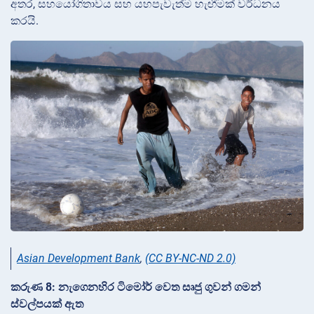
අතර, සහයෝගිතාවය සහ යහපැවැත්ම හැඟීමක් වර්ධනය
කරයි.
Asian Development Bank
,
(CC BY-NC-ND 2.0)
කරුණ 8: නැගෙනහිර ටිමෝර් වෙත සෘජු ගුවන් ගමන්
ස්වල්පයක් ඇත