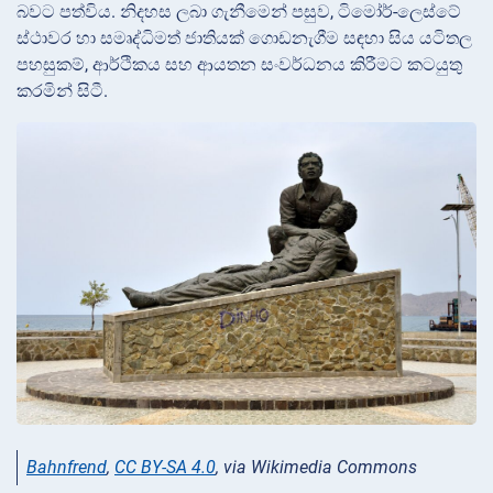
බවට පත්විය. නිදහස ලබා ගැනීමෙන් පසුව, ටිමෝර්-ලෙස්ටේ
ස්ථාවර හා සමෘද්ධිමත් ජාතියක් ගොඩනැගීම සඳහා සිය යටිතල
පහසුකම්, ආර්ථිකය සහ ආයතන සංවර්ධනය කිරීමට කටයුතු
කරමින් සිටී.
Bahnfrend
,
CC BY-SA 4.0
, via Wikimedia Commons