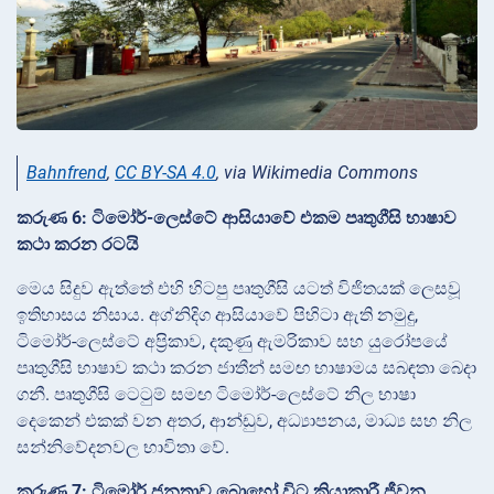
Bahnfrend
,
CC BY-SA 4.0
, via Wikimedia Commons
කරුණ 6: ටිමෝර්-ලෙස්ටේ ආසියාවේ එකම පෘතුගීසි භාෂාව
කථා කරන රටයි
මෙය සිදුව ඇත්තේ එහි හිටපු පෘතුගීසි යටත් විජිතයක් ලෙසවූ
ඉතිහාසය නිසාය. අග්නිදිග ආසියාවේ පිහිටා ඇති නමුදු,
ටිමෝර්-ලෙස්ටේ අප්‍රිකාව, දකුණු ඇමරිකාව සහ යුරෝපයේ
පෘතුගීසි භාෂාව කථා කරන ජාතීන් සමඟ භාෂාමය සබඳතා බෙදා
ගනී. පෘතුගීසි ටෙටුම් සමඟ ටිමෝර්-ලෙස්ටේ නිල භාෂා
දෙකෙන් එකක් වන අතර, ආන්ඩුව, අධ්‍යාපනය, මාධ්‍ය සහ නිල
සන්නිවේදනවල භාවිතා වේ.
කරුණ 7: ටිමෝර් ජනතාව බොහෝ විට ක්‍රියාකාරී ජීවන