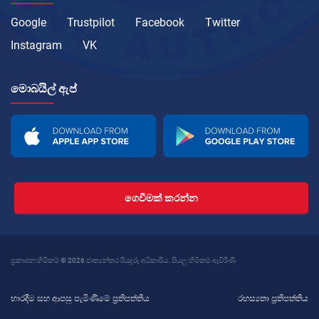
Google
Trustpilot
Facebook
Twitter
Instagram
VK
මොබයිල් ඇප්
ගෙවීමක් කරන්න
ප්‍රකාශන හිමිකම් © 2026 ජාත්‍යන්තර රියදුරු අධිකාරිය. සියලු හිමිකම් ඇවිරිණි
භාරදීම සහ ආපසු පැමිණීමේ ප්‍රතිපත්තිය
රහස්‍යතා ප්‍රතිපත්තිය