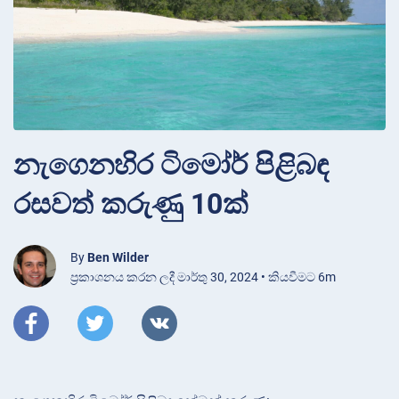
නැගෙනහිර ටිමෝර් පිළිබඳ
රසවත් කරුණු 10ක්
By
Ben Wilder
ප්‍රකාශනය කරන ලදී මාර්තු 30, 2024 • කියවීමට 6m