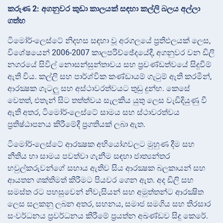
කරුණ 2: අගනුවර කුඩා කාලයක් සඳහා කල්ලි බලය අල්ලා
ගත්හ
ටිමෝර්-ලෙස්ටේ නිදහස සඳහා වූ අරගලයේ ප්‍රතිඵලයක් ලෙස,
විශේෂයෙන් 2006-2007 කාලපරිච්ඡේදයේදී, අගනුවර වන ඩිලි
නගරයේ සිවිල් නොසන්සුන්තාවය සහ ප්‍රචණ්ඩත්වයේ සිදුවීම්
ඇති විය. කල්ලි සහ පාර්ශ්වික කණ්ඩායම් ගැටුම් ඇති කරමින්,
ආරක්‍ෂක ගැටලු සහ අස්ථාවරත්වයට තුඩු දුන්හ. කෙසේ
වෙතත්, එතැන් සිට තත්ත්වය සැලකිය යුතු ලෙස වැඩිදියුණු වී
ඇති අතර, ටිමෝර්-ලෙස්ටේ සාමය සහ ස්ථාවරත්වය
ප්‍රතිෂ්ඨාපනය කිරීමේදී ප්‍රගතියක් ලබා ඇත.
ටිමෝර්-ලෙස්ටේ ආරක්‍ෂක අභියෝගවලට මුහුණ දීම සහ
නීතිය හා සාමය පවත්වා ගැනීම සඳහා ජාත්‍යන්තර
හවුල්කරුවන්ගේ සහාය ඇතිව සිය ආරක්‍ෂක බලකායන් සහ
ආයතන ශක්තිමත් කිරීමට පියවර ගෙන ඇත. අද ඩිලි සහ
සමස්ත රට පහසුවෙන් නිවැසියන් සහ අමුත්තන්ට ආරක්‍ෂිත
ලෙස සලකනු ලබන අතර, සහනය, සමාජ සමගිය සහ තිරසාර
සංවර්ධනය ප්‍රවර්ධනය කිරීමේ ප්‍රයත්න අඛණ්ඩව සිදු කෙරේ.