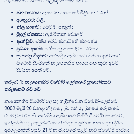
නැගෙනහිර ටිමෝර් පිළිබඳ ඉක්මන් කරුණු:
ජනගහනය:
ආසන්න වශයෙන් මිලියන 1.4 ක්.
අගනුවර:
ඩිලි.
නිල භාෂාව:
ටෙටුම්, පෘතුගීසි.
මුදල් ඒකකය:
ඇමරිකානු ඩොලර්.
ආන්ඩුව:
ඒකීය අර්ධ-ජනාධිපති ජනරජය.
ප්‍රධාන ආගම:
රෝමානු කතෝලික ධර්මය.
භූගෝල විද්‍යාව:
අග්නිදිග ආසියාවේ පිහිටා ඇති අතර,
ටිමෝර් දිවයිනේ නැගෙනහිර භාගය සහ කුඩා අවට
දිවයින් අයත් වේ.
කරුණ 1: නැගෙනහිර ටිමෝර් ලෝකයේ ප්‍රායෝගිකව
තරුණතම රට වේ
නැගෙනහිර ටිමෝර් ලෙසද හැඳින්වෙන ටිමෝර්-ලෙස්ටේ,
2002 මැයි 20 වනදා නිදහස ලබා ගත් ලෝකයේ තරුණතම
රටවලින් එකකි. අග්නිදිග ආසියාවේ පිහිටි ටිමෝර්-ලෙස්ටේ,
ඉන්දුනීසියානු ආක්‍රමණයෙන් නිදහස ලබා ගැනීම සඳහා දීර්ඝ
අරගලයකින් පසුව 21 වන සියවසේ පළමු නව ස්වෛරී රාජ්‍යය