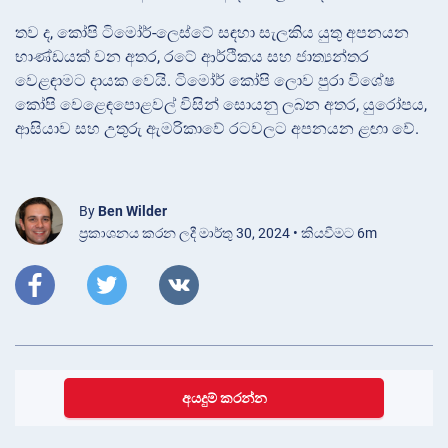
තව ද, කෝපි ටිමෝර්-ලෙස්ටේ සඳහා සැලකිය යුතු අපනයන
භාණ්ඩයක් වන අතර, රටේ ආර්ථිකය සහ ජාත්‍යන්තර
වෙළඳාමට දායක වෙයි. ටිමෝර් කෝපි ලොව පුරා විශේෂ
කෝපි වෙළෙඳපොළවල් විසින් සොයනු ලබන අතර, යුරෝපය,
ආසියාව සහ උතුරු ඇමරිකාවේ රටවලට අපනයන ළඟා වේ.
By
Ben Wilder
ප්‍රකාශනය කරන ලදී මාර්තු 30, 2024 • කියවීමට 6m
අයදුම් කරන්න