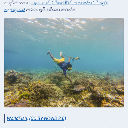
පැදවීම සඳහා
නැගෙනහිර ටිමෝර්හි ජාත්‍යන්තර රියදුරු
බලපත්‍රයක්
අවශ්‍ය දැයි පරීක්‍ෂා කරන්න.
WorldFish
,
(CC BY-NC-ND 2.0)