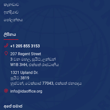
කැනඩාව
ඉන්දියාව
පෝලන්තය
ලිපිනය
+1 205 855 3153
207 Regent Street
3 වන මහල, සුයිට්, ලන්ඩන්
W1B 3HH, එක්සත් රාජධානිය
1321 Upland Dr.
සුයිට් 3819
හුස්ටන්, ටෙක්සාස් 77043, එක්සත් ජනපදය
info@idaoffice.org
අපේ සමාජ