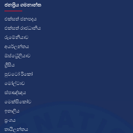
ජනප්‍රිය ගමනාන්ත
එක්සත් ජනපදය
එක්සත් රාජධානිය
රුමේනියාව
අයර්ලන්තය
ඕස්ට්‍රේලියාව
ග්‍රීසිය
පුවටෝ රිකෝ
මෝල්ටාව
ස්පාඤ්ඤය
මෙක්සිකෝව
ඉතාලිය
ප්‍රංශය
තායිලන්තය