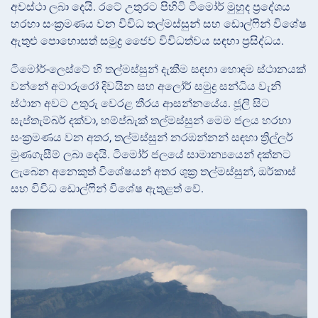
අවස්ථා ලබා දෙයි. රටේ උතුරට පිහිටි ටිමෝර් මුහුද ප්‍රදේශය
හරහා සංක්‍රමණය වන විවිධ තල්මස්සුන් සහ ඩොල්ෆින් විශේෂ
ඇතුළු පොහොසත් සමුද්‍ර ජෛව විවිධත්වය සඳහා ප්‍රසිද්ධය.
ටිමෝර්-ලෙස්ටේ හි තල්මස්සුන් දැකීම සඳහා හොඳම ස්ථානයක්
වන්නේ අටාරුරෝ දිවයින සහ අලෝර් සමුද්‍ර සන්ධිය වැනි
ස්ථාන අවට උතුරු වෙරළ තීරය ආසන්නයේය. ජූලි සිට
සැප්තැම්බර් දක්වා, හම්ප්බැක් තල්මස්සුන් මෙම ජලය හරහා
සංක්‍රමණය වන අතර, තල්මස්සුන් නරඹන්නන් සඳහා ත්‍රිල්ලර්
මුණගැසීම් ලබා දෙයි. ටිමෝර් ජලයේ සාමාන්‍යයෙන් දක්නට
ලැබෙන අනෙකුත් විශේෂයන් අතර ශුක්‍ර තල්මස්සුන්, ඔර්කාස්
සහ විවිධ ඩොල්ෆින් විශේෂ ඇතුළත් වේ.