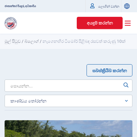
ජාත්‍යන්තර රියදුරු අධිකාරිය
ලොගින් වන්න
අයදුම් කරන්න
මුල් පිටුව
/
බ්ලොග්
/
නැගෙනහිර ටිමෝර් පිළිබඳ රසවත් කරුණු 10ක්
සබ්ස්ක්‍රියිබ් කරන්න