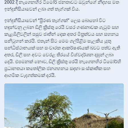
2002 දී නැගෙනහිර ටිමෝර් ජනතාවට ඔවුන්ගේ නිදහස මත
ඉන්දුනීසියාවෙන් ලබා ගත් තෑග්ගක් විය.
ඉන්දුනීසියාවෙන් “ප්‍රී‍රණ තෑග්ගක්” ලෙස බොහෝ විට
හඳුන්වනු ලබන ඩිලි ක්‍රිස්තු රෙයි වසර ගණනාවක ගැටුම් සහ
කැළඹිලිවලින් පසුව ජාතීන් දෙක අතර මිත්‍රත්වය සහ සහනය
සනිටුහන් කරයි. එතැන් සිට මෙම ගල්පිළිම සැලකිය යුතු
සන්ධිස්ථානයක් සහ සංචාරක ආකර්ෂණයක් බවට පත්ව ඇති
අතර, ඩිලි සහ අවට වෙරළ තීරයේ විශ්වදර්ශන දසුන් ලබා
දෙයි. එපමනක් නොව, ඩිලි ක්‍රිස්තු රෙයි නැගෙනහිර ටිමෝර්හි
ප්‍රධානතයා කතෝලික ජනගහනය සඳහා සංස්කෘතික සහ
ආගමික වැදගත්කමක් දරයි.