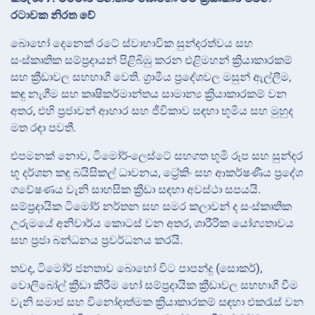
රටාවක නිරත වේ
බොහෝ දෙනෙක් රටේ ස්වාභාවික සුන්දරත්වය සහ
සංස්කෘතික සම්ප්‍රදායන් පිළිබිඹු කරන එළිමහන් ක්‍රියාකාරකම්
සහ ක්‍රීඩාවල සහභාගී වෙති. ග්‍රාමීය ප්‍රදේශවල මසුන් ඇල්ලීම,
කඳු නැගීම සහ කෘෂිකර්මාන්තය සාමාන්‍ය ක්‍රියාකාරකම් වන
අතර, එහි ප්‍රජාවන් ආහාර සහ ජීවිකාව සඳහා භූමිය සහ මුහුද
මත රඳා පවතී.
එපමනක් නොව, ටිමෝර්-ලෙස්ටේ සහගත භූමි රූප සහ සුන්දර
භූ දර්ශන කඳු බයිසිකල් ධාවනය, ට්‍රේකිං සහ ආකර්ෂණීය ප්‍රදේශ
ගවේෂණය වැනි සාහසික ක්‍රීඩා සඳහා අවස්ථා සපයයි.
සම්ප්‍රදායික ටිමෝර් නර්තන සහ සමර කලාවන් ද සංස්කෘතික
උරුමයේ අනිවාර්ය කොටස් වන අතර, ශාරීරික යෝග්‍යතාවය
සහ ප්‍රජා බන්ධනය ප්‍රවර්ධනය කරයි.
තවද, ටිමෝර් ජනතාව බොහෝ විට පාපන්දු (සොකර්),
වොලිබෝල් ක්‍රීඩා කිරීම හෝ සම්ප්‍රදායික ක්‍රීඩාවල සහභාගී වීම
වැනි සමාජ සහ විනෝදාත්මක ක්‍රියාකාරකම් සඳහා එකරැස් වන