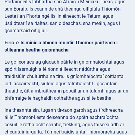
Portaingéilis-labhartha san Afraic, i Meiriceá Theas, agus
san Eoraip. Is ceann de dhá theanga oifigiúla Thíomór-
Leste í an Phortaingéilis, in éineacht le Tetum, agus
úsáidtear í sa rialtas, san oideachas, sna meáin, agus i
gcumarsáid oifigiúil.
Fíric 7: Is minic a bhíonn muintir Thíomór páirteach i
stíleanna beatha gníomhacha
Le go leor acu ag glacadh páirte in gníomhaíochtaí agus
spóirt lasmuigh a léiríonn áilleacht nádúrtha agus
traidisiúin chultúrtha na tíre. Is gníomhaíochtaí coitianta
iad iascaireacht, siúlóid agus talmhaíocht i gceantair
thuaithe, áit a mbraitheann pobail ar an talamh agus ar an
bhfarraige le haghaidh cothaithe agus slite beatha.
Ina theannta sin, tugann tír-raon garbh agus tírdhreacha
áille Thíomór-Leste deiseanna do spóirt eachtraíochta
cosúil le rothaíocht sléibhe, trekking, agus taiscéaladh ar
cheantair iargúlta. Tá rincí traidisiúnta Thíomóracha agus