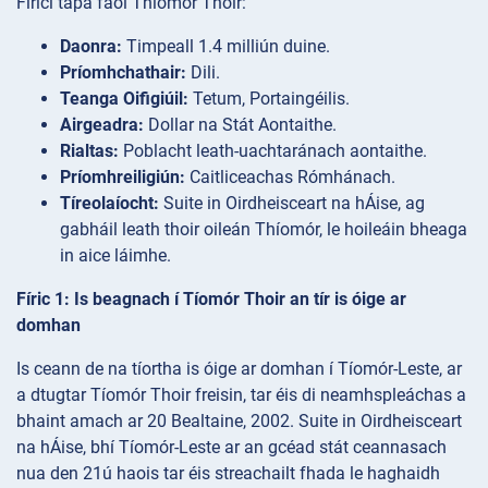
Fíricí tapa faoi Thíomór Thoir:
Daonra:
Timpeall 1.4 milliún duine.
Príomhchathair:
Dili.
Teanga Oifigiúil:
Tetum, Portaingéilis.
Airgeadra:
Dollar na Stát Aontaithe.
Rialtas:
Poblacht leath-uachtaránach aontaithe.
Príomhreiligiún:
Caitliceachas Rómhánach.
Tíreolaíocht:
Suite in Oirdheisceart na hÁise, ag
gabháil leath thoir oileán Thíomór, le hoileáin bheaga
in aice láimhe.
Fíric 1: Is beagnach í Tíomór Thoir an tír is óige ar
domhan
Is ceann de na tíortha is óige ar domhan í Tíomór-Leste, ar
a dtugtar Tíomór Thoir freisin, tar éis di neamhspleáchas a
bhaint amach ar 20 Bealtaine, 2002. Suite in Oirdheisceart
na hÁise, bhí Tíomór-Leste ar an gcéad stát ceannasach
nua den 21ú haois tar éis streachailt fhada le haghaidh