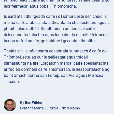
feirmeoireacht caife ag imirt ról suntasach i slite beatha go
leor feirmeoirí agus pobail Thíomóracha.
Is éard atá i dtáirgeadh caife i dTíomór-Leste den chuid is
mó ná caife arabica, atá aitheanta dá cháilíocht ard agus a
phróifíl blas uathúil. Soláthraíonn an tionscal caife
deiseanna fostaíochta agus ioncaim do na mílte feirmeoirí
beaga ar fud na tíre, go háirithe i gceantair thuaithe.
Thairis sin, is tráchtearra easpórtála suntasach é caife do
Thíomór-Leste, ag cur le geilleagar agus trádáil
idirnáisiúnta na tíre. Lorgaíonn margaí caife speisialtachta
ar fud an domhain caife Thíomórach, le heaspórtálacha ag
baint amach tíortha san Eoraip, san Áis, agus i Meiriceá
Thuaidh.
By
Ben Wilder
Foilsithe Márta 30, 2024 • 7m le léamh