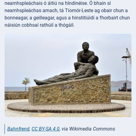
neamhspleáchais ó áitiú na hIndinéise. Ó bhain sí
neamhspleáchas amach, tá Tíomór-Leste ag obair chun a
bonneagar, a geilleagar, agus a hinstitiúidí a fhorbairt chun
náisiún cobhsaí rathúil a thógáil.
Bahnfrend
,
CC BY-SA 4.0
, via Wikimedia Commons