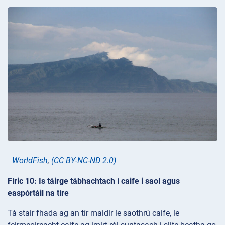
WorldFish
,
(CC BY-NC-ND 2.0)
Fíric 10: Is táirge tábhachtach í caife i saol agus
easpórtáil na tíre
Tá stair fhada ag an tír maidir le saothrú caife, le