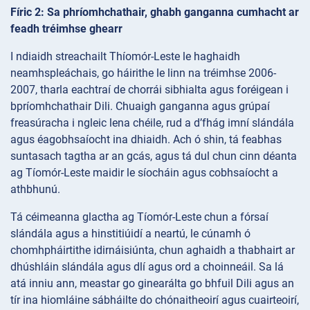
Fíric 2: Sa phríomhchathair, ghabh ganganna cumhacht ar
feadh tréimhse ghearr
I ndiaidh streachailt Thíomór-Leste le haghaidh
neamhspleáchais, go háirithe le linn na tréimhse 2006-
2007, tharla eachtraí de chorrái sibhialta agus foréigean i
bpríomhchathair Dili. Chuaigh ganganna agus grúpaí
freasúracha i ngleic lena chéile, rud a d’fhág imní slándála
agus éagobhsaíocht ina dhiaidh. Ach ó shin, tá feabhas
suntasach tagtha ar an gcás, agus tá dul chun cinn déanta
ag Tíomór-Leste maidir le síocháin agus cobhsaíocht a
athbhunú.
Tá céimeanna glactha ag Tíomór-Leste chun a fórsaí
slándála agus a hinstitiúidí a neartú, le cúnamh ó
chomhpháirtithe idirnáisiúnta, chun aghaidh a thabhairt ar
dhúshláin slándála agus dlí agus ord a choinneáil. Sa lá
atá inniu ann, meastar go ginearálta go bhfuil Dili agus an
tír ina hiomláine sábháilte do chónaitheoirí agus cuairteoirí,