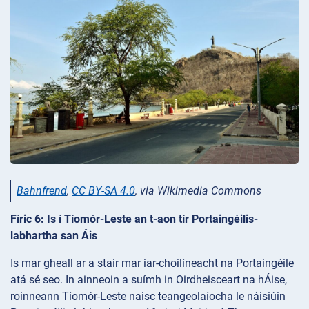
Bahnfrend
,
CC BY-SA 4.0
, via Wikimedia Commons
Fíric 6: Is í Tíomór-Leste an t-aon tír Portaingéilis-
labhartha san Áis
Is mar gheall ar a stair mar iar-choilíneacht na Portaingéile
atá sé seo. In ainneoin a suímh in Oirdheisceart na hÁise,
roinneann Tíomór-Leste naisc teangeolaíocha le náisiúin