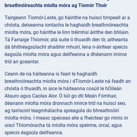
breathnóireachta míolta móra ag Tíomór Thoir
Tairgeann Tíomór-Leste, go háirithe na huiscí timpeall ar a
chósta, deiseanna iontacha le haghaidh breathnóireachta
míolta móra, go háirithe le linn tréimhsí áirithe den bhliain.
Tá Farraige Thíomór, atá suite ó thuaidh den tír, aitheanta
dá bhithéagsúlacht shaibhir mhuirí, lena n-áirítear speicis
éagsúla míolta móra agus deilfeanna a dhéanann imirce
tríd an gceantar.
Ceann de na háiteanna is fearr le haghaidh
breathnóireachta míolta móra i dTíomór-Leste ná feadh an
chósta ó thuaidh, in aice le háiteanna cosúil le hOileán
Atauro agus Caolas Alor. Ó Iúil go dtí Meán Fómhair,
déanann míolta móra dronnach imirce tríd na huiscí seo,
ag tairiscint teagmhálacha spreagúla do bhreathnóirí
míolta móra. I measc speiceas eile a fheictear go minic in
uiscí Thíomóracha tá míolta móra speirme, orcaí, agus
speicis éagsúla deilfeanna.