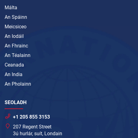
Málta
An Spáinn
Meicsiceo
An Iodáil
An Fhrainc
An Téalainn
Ceanada
An India
An Pholainn
SEOLADH
+1 205 855 3153
207 Regent Street
3ú hurlár, suít, Londain