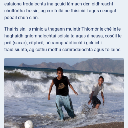
ealaíona trodaíochta ina gcuid lárnach den oidhreacht
chultúrtha freisin, ag cur folláine fhisiciúil agus ceangal
pobail chun cinn.
Thairis sin, is minic a thagann muintir Thíomór le chéile le
haghaidh gníomhaíochtaí sóisialta agus áineasa, cosúil le
peil (sacar), eitpheil, nó rannpháirtíocht i gcluichí
traidisiúnta, ag cothú mothú comrádaíochta agus folláine.