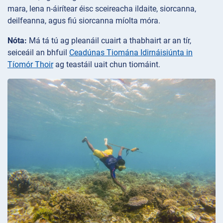
mara, lena n-áirítear éisc sceireacha ildaite, siorcanna,
deilfeanna, agus fiú siorcanna míolta móra.
Nóta:
Má tá tú ag pleanáil cuairt a thabhairt ar an tír,
seiceáil an bhfuil
Ceadúnas Tiomána Idirnáisiúnta in
Tíomór Thoir
ag teastáil uait chun tiomáint.