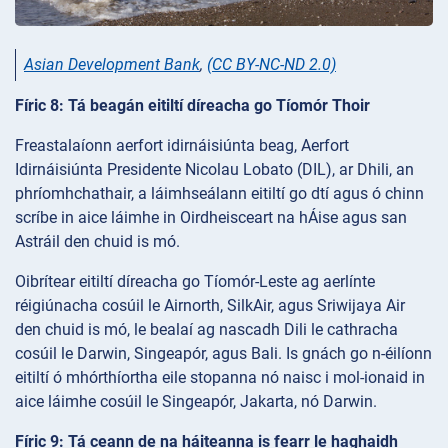
Asian Development Bank
,
(CC BY-NC-ND 2.0)
Fíric 8: Tá beagán eitiltí díreacha go Tíomór Thoir
Freastalaíonn aerfort idirnáisiúnta beag, Aerfort
Idirnáisiúnta Presidente Nicolau Lobato (DIL), ar Dhili, an
phríomhchathair, a láimhseálann eitiltí go dtí agus ó chinn
scríbe in aice láimhe in Oirdheisceart na hÁise agus san
Astráil den chuid is mó.
Oibrítear eitiltí díreacha go Tíomór-Leste ag aerlínte
réigiúnacha cosúil le Airnorth, SilkAir, agus Sriwijaya Air
den chuid is mó, le bealaí ag nascadh Dili le cathracha
cosúil le Darwin, Singeapór, agus Bali. Is gnách go n-éilíonn
eitiltí ó mhórthíortha eile stopanna nó naisc i mol-ionaid in
aice láimhe cosúil le Singeapór, Jakarta, nó Darwin.
Fíric 9: Tá ceann de na háiteanna is fearr le haghaidh