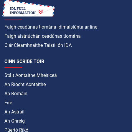
CONAS A
Faigh ceadúnas tiomána idirnáisiúnta ar líne
Faigh aistriúchán ceadúnas tiomána
Clár Cleamhnaithe Taistil ón IDA
CINN SCRÍBE TÓIR
Stáit Aontaithe Mheiriceá
An Ríocht Aontaithe
An Rómáin
Éire
An Astráil
An Ghréig
Púertó Ríkó