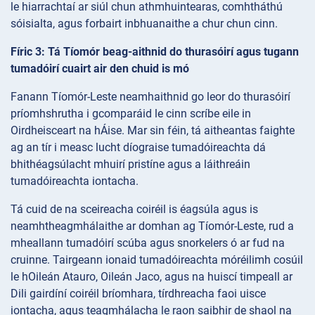
le hiarrachtaí ar siúl chun athmhuintearas, comhtháthú
sóisialta, agus forbairt inbhuanaithe a chur chun cinn.
Fíric 3: Tá Tíomór beag-aithnid do thurasóirí agus tugann
tumadóirí cuairt air den chuid is mó
Fanann Tíomór-Leste neamhaithnid go leor do thurasóirí
príomhshrutha i gcomparáid le cinn scríbe eile in
Oirdheisceart na hÁise. Mar sin féin, tá aitheantas faighte
ag an tír i measc lucht díograise tumadóireachta dá
bhithéagsúlacht mhuirí pristíne agus a láithreáin
tumadóireachta iontacha.
Tá cuid de na sceireacha coiréil is éagsúla agus is
neamhtheagmhálaithe ar domhan ag Tíomór-Leste, rud a
mheallann tumadóirí scúba agus snorkelers ó ar fud na
cruinne. Tairgeann ionaid tumadóireachta móréilimh cosúil
le hOileán Atauro, Oileán Jaco, agus na huiscí timpeall ar
Dili gairdíní coiréil bríomhara, tírdhreacha faoi uisce
iontacha, agus teagmhálacha le raon saibhir de shaol na