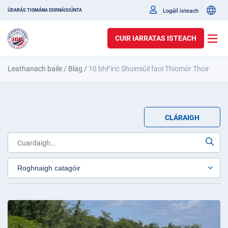
Logáil isteach
ÚDARÁS TIOMÁNA IDIRNÁISIÚNTA
CUIR IARRATAS ISTEACH
Leathanach baile
/
Blag
/
10 bhFíric Shuimiúil faoi Thíomór Thoir
CLÁRAIGH