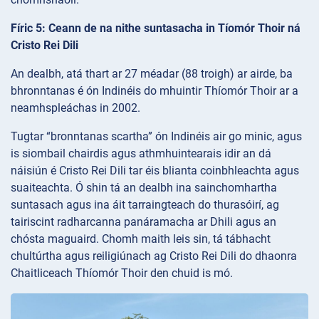
Fíric 5: Ceann de na nithe suntasacha in Tíomór Thoir ná
Cristo Rei Dili
An dealbh, atá thart ar 27 méadar (88 troigh) ar airde, ba
bhronntanas é ón Indinéis do mhuintir Thíomór Thoir ar a
neamhspleáchas in 2002.
Tugtar “bronntanas scartha” ón Indinéis air go minic, agus
is siombail chairdis agus athmhuintearais idir an dá
náisiún é Cristo Rei Dili tar éis blianta coinbhleachta agus
suaiteachta. Ó shin tá an dealbh ina sainchomhartha
suntasach agus ina áit tarraingteach do thurasóirí, ag
tairiscint radharcanna panáramacha ar Dhili agus an
chósta maguaird. Chomh maith leis sin, tá tábhacht
chultúrtha agus reiligiúnach ag Cristo Rei Dili do dhaonra
Chaitliceach Thíomór Thoir den chuid is mó.