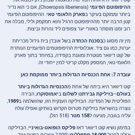
ההיפופוטם הפיגמי
(Choeropsis liberiensis), אם כי הוא נדיר
ביותר וממוקם בעיקר ב
פארק הלאומי טאי
. ההיפופוטם הפיגמי
קטן הרבה יותר מההיפופוטם הרגיל והוא חמקמק ולילי, מבלה את
רוב זמנו מוסתר באזורי יער צפופים ליד נהרות וביצות.
מין זה מסווג כ
בסכנת הכחדה
בשל אובדן בית גידול מכריתת
יערות, כמו גם ציד. אוכלוסיית ההיפופוטמים הפיגמיים הנותרת
של קוט דיוואר מנוטרת ומוגנת בקפידה, במיוחד בתוך פארק
הלאומי טאי, המספק מקלט קריטי למין ייחודי זה.
עובדה 7: אחת הכנסיות הגדולות ביותר ממוקמת כאן
קוט דיוואר היא ביתה של אחת מ
הכנסיות הגדולות ביותר
בעולם
—
בזיליקת גבירתנו לשלום
ב
יאמוסוקרו
, הבירה
הפוליטית של המדינה. הבזיליקה הענקית הזו, שהושלמה ב
1989
,
נוצרה בהשראת בזיליקת פטרוס הקדוש בוותיקן ואפילו עולה
עליה בגובה, מגיעה ל
158 מטר
(518 רגל).
במימון נשיא קוט דיוואר דאז
פליקס הופואט-בואיניי
, הבזיליקה
יכולה להכיל
18,000 מתפללים
(7,000 יושבים בפנים ועוד