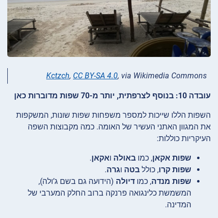
Kctzch
,
CC BY-SA 4.0
, via Wikimedia Commons
עובדה 10: בנוסף לצרפתית, יותר מ-70 שפות מדוברות כאן
השפות הללו שייכות למספר משפחות שפות שונות, המשקפות
את המגוון האתני העשיר של האומה. כמה מקבוצות השפה
העיקריות כוללות:
שפות אקאן
, כמו
באולה
ו
אקאן
.
שפות קרו
, כולל
בטה
ו
גרה
.
שפות מנדה
, כמו
דיולה
(הידועה גם בשם ג’ולה),
המשמשת כלינגואה פרנקה ברוב החלק המערבי של
המדינה.