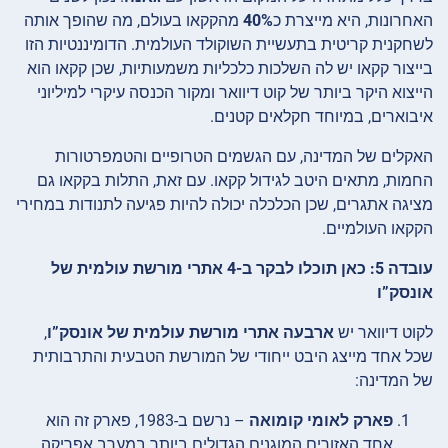
האחרונות, היא מייצרת כ
40%
מהקקאו בעולם, מה שהופך אותה
לשחקנית קריטית בתעשיית השוקולד העולמית. הדומיננטיות הזו
בייצור קקאו יש לה השלכות כלכליות משמעותיות, שכן קקאו הוא
הייצוא היקר ביותר של קוט דיוואר ומקור הכנסה עיקרי למיליוני
איבוארים, במיוחד חקלאים קטנים.
האקלים של המדינה, עם הגשמים הטרופיים והטמפרטורות
החמות, מתאים היטב לגידול קקאו. עם זאת, התלות בקקאו גם
מציגה אתגרים, שכן הכלכלה יכולה להיות פגיעה לתנודות במחירי
הקקאו העולמיים.
עובדה 5: כאן תוכלו לבקר ב-4 אתרי מורשת עולמית של
אונסק”ו
לקוט דיוואר יש
ארבעה אתרי מורשת עולמית של אונסק”ו
,
שכל אחד מייצג היבט ייחודי של המורשת הטבעית והתרבותית
של המדינה:
פארק לאומי קומואה
– נרשם ב-1983, פארק זה הוא
אחד האזורים המוגנים הגדולים ביותר במערב אפריקה