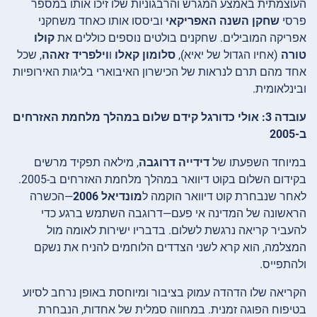
העוצמתית באמצע המגרש והרבגוניות שלו זיכו אותו במספר
פרסי
שחקן השנה האפריקאי
וביססו אותו כאחד משחקני
אפריקה המובילים. שחקנים בולטים נוספים כוללים את
קולו
טורה
(אחיו הגדול של יאיא),
סלומון קאלו
ו
וילפריד זאהה
, שכל
אחד מהם תרם לנראות של הכישרון האיבוארי בליגות האירופיות
ובינלאומית.
עובדה 3: אולי כדורגל קידם שלום במהלך מלחמת האזרחים
ב-2005
במיוחד השפעתו של
דידייה דרוגבה
, מילאה תפקיד מרשים
בקידום השלום בקוט דיוואר במהלך מלחמת האזרחים ב-2005.
לאחר שנבחרת קוט דיוואר הוקמה ל
מונדיאל 2006
—הכשרה
הראשונה של המדינה אי פעם—דרוגבה השתמש ברגע כדי
להעביר קריאה נרגשת לשלום. בדבריו ישירות לאומה מול
המצלמה, הוא קרא לשני הצדדים הלוחמים להניח את נשקם
ולהתפייס.
הקריאה שלו הדהדה עמוק בציבור ומיוחסת באופן נרחב לסיוע
בטיפוח הפוגה זמנית. במחווה סמלית של אחדות, הנבחרת