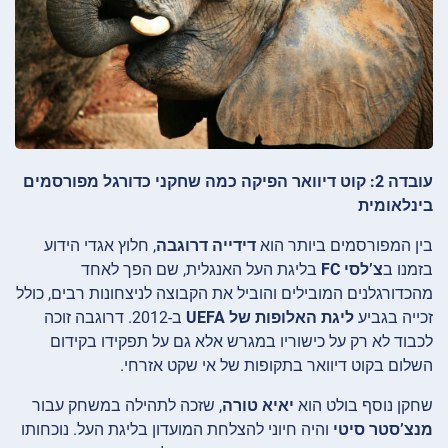
עובדה 2: קוט דיוואר הפיקה כמה שחקני כדורגל מפורסמים
בינלאומית
בין המפורסמים ביותר הוא
דידייה דרוגבה
, חלוץ אגדי הידוע
בזמנו ב
צ’לסי FC
בליגת העל האנגלית, שם הפך לאחד
מהכדורגלנים המובילים והוביל את הקבוצה לניצחונות רבים, כולל
זכייה בגביע
ליגת האלופות של UEFA
ב-2012. דרוגבה זוכה
לכבוד לא רק על כישוריו במגרש אלא גם על תפקידו בקידום
השלום בקוט דיוואר בתקופות של אי שקט אזרחי.
שחקן נוסף בולט הוא
יאיא טורה
, שזכה לתהילה במשחק עבור
מנצ’סטר סיטי
והיה חיוני להצלחת המועדון בליגת העל. נוכחותו