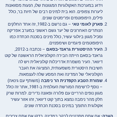
וידוע במערכות האקולוגיות המגוונות שלו, הנעות מסוואנות
ליערות צפופים. הוא בית למינים רבים של חיות בר, כולל
פילים, היפופוטמים ופרימטים שונים.
פארק לאומי טאי
– גם נרשם ב-1982, זה אחד החלקים
הנותרים האחרונים של יער גשם ראשוני במערב אפריקה
ומכיל מגוון ביולוגי עשיר, כולל מינים בסכנת הכחדה כמו
היפופוטמים פיגמיים ושימפנזים.
העיר ההיסטורית גראנד-בסאם
– נכתבה ב-2012,
גראנד-בסאם הייתה הבירה הקולוניאלית הראשונה של קוט
דיוואר. העיר משמרת אדריכלות קולוניאלית ויש לה
חשיבות היסטורית משמעותית, המציגה את העבר
הקולוניאלי של המדינה ואת המסע שלה לעצמאות.
שמורת הטבע הקפדנית הר נימבה
(משותף עם גינאה)
– נוסף לרשימת המורשת העולמית ב-1981, אתר זה כולל
מגוון נופים הרריים עם פלורה ופאונה נדירים. למרות שרק
חלק מהר נימבה נמצא בתוך קוט דיוואר, זהו אזור עשיר
אקולוגית התומך במינים בסכנת הכחדה שונים.
הערה:
אם אתם מתכננים לבקר במדינה, בדקו אם אתם צריכים