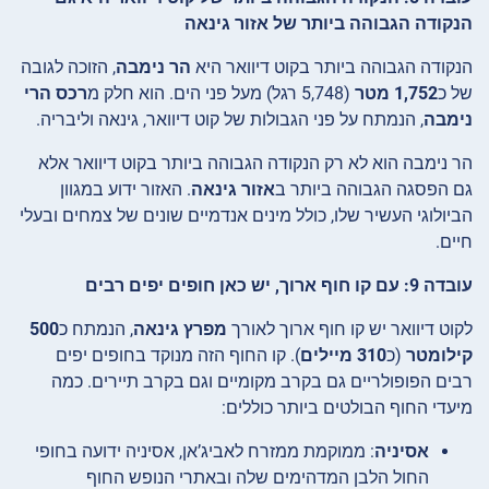
הנקודה הגבוהה ביותר של אזור גינאה
הנקודה הגבוהה ביותר בקוט דיוואר היא
הר נימבה
, הזוכה לגובה
של כ
1,752 מטר
(5,748 רגל) מעל פני הים. הוא חלק מ
רכס הרי
נימבה
, הנמתח על פני הגבולות של קוט דיוואר, גינאה וליבריה.
הר נימבה הוא לא רק הנקודה הגבוהה ביותר בקוט דיוואר אלא
גם הפסגה הגבוהה ביותר ב
אזור גינאה
. האזור ידוע במגוון
הביולוגי העשיר שלו, כולל מינים אנדמיים שונים של צמחים ובעלי
חיים.
עובדה 9: עם קו חוף ארוך, יש כאן חופים יפים רבים
לקוט דיוואר יש קו חוף ארוך לאורך
מפרץ גינאה
, הנמתח כ
500
קילומטר
(כ
310 מיילים
). קו החוף הזה מנוקד בחופים יפים
רבים הפופולריים גם בקרב מקומיים וגם בקרב תיירים. כמה
מיעדי החוף הבולטים ביותר כוללים:
אסיניה
: ממוקמת ממזרח לאביג’אן, אסיניה ידועה בחופי
החול הלבן המדהימים שלה ובאתרי הנופש החוף