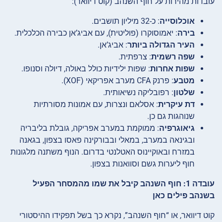
עובדות מהירות על חוף השנהב (קוט דיוואר):
אוכלוסייה
: כ-32 מיליון תושבים.
בירה
: יאמוסוקרו (פוליטית), עם אביג’אן כבירה הכלכלית.
העיר הגדולה ביותר
: אביג’אן.
שפה רשמית
: צרפתית.
שפות אחרות
: שפות ילידיות כולל באולה, דיולה וסנופו.
מטבע
: פרנק CFA מערב אפריקאי (XOF).
שלטון
: רפובליקה נשיאותית.
דת עיקרית
: אסלאם ונצרות, עם אמונות מסורתיות
שנוהגות גם כן.
גיאוגרפיה
: ממוקמת במערב אפריקה, גובלת בליבריה
ובגינאה במערב, במאלי ובבורקינה פאסו בצפון, בגאנה
במזרח ובאוקיינוס האטלנטי בדרום. הנוף משתנה מלגונות
חוף ליערות גשם וסוואנות בצפון.
עובדה 1: חוף השנהב קיבל את שמו מהמסחר הפעיל
בשנהב פילים כאן
קוט דיוואר, או “חוף השנהב”, נקרא כך בשל תפקידו ההיסטורי