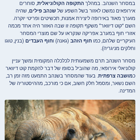
במסחר השנהב. במהלך
התקופה הקולוניאלית
, סוחרים
אירופאים נמשכו לאזור בשל השפע של
שנהב פילים
, שהיה
מוערך מאוד באירופה ליצירת אמנות, תכשיטים ופריטי יוקרה.
השם “קוט דיוואר” משקף תקופה זו שבה האזור היה אחד מכמה
אזורי חוף במערב אפריקה שנקראו על שם מוצרי המסחר
העיקריים שלהם, כמו
חוף הזהב
(גאנה) ו
חוף העבדים
(בנין, טוגו
וחלקים מניגריה).
מסחר השנהב תרם משמעותית לכלכלה המקומית ומשך עניין
קולוניאלי אירופאי, מה שהוביל בסופו של דבר להקמת קוט דיוואר
כ
מושבה צרפתית
. בעוד שהמסחר בשנהב התמעט מזה זמן רב,
השם נשאר, ומסמל חלק חשוב, אם כי מורכב, מההיסטוריה של
המדינה.