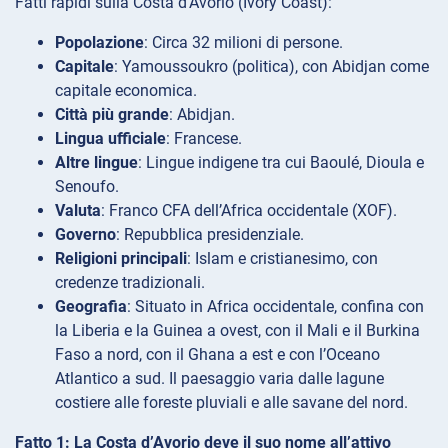
Fatti rapidi sulla Costa d’Avorio (Ivory Coast):
Popolazione
: Circa 32 milioni di persone.
Capitale
: Yamoussoukro (politica), con Abidjan come
capitale economica.
Città più grande
: Abidjan.
Lingua ufficiale
: Francese.
Altre lingue
: Lingue indigene tra cui Baoulé, Dioula e
Senoufo.
Valuta
: Franco CFA dell’Africa occidentale (XOF).
Governo
: Repubblica presidenziale.
Religioni principali
: Islam e cristianesimo, con
credenze tradizionali.
Geografia
: Situato in Africa occidentale, confina con
la Liberia e la Guinea a ovest, con il Mali e il Burkina
Faso a nord, con il Ghana a est e con l’Oceano
Atlantico a sud. Il paesaggio varia dalle lagune
costiere alle foreste pluviali e alle savane del nord.
Fatto 1: La Costa d’Avorio deve il suo nome all’attivo