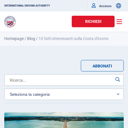
Accesso
INTERNATIONAL DRIVING AUTHORITY
RICHIEDI
Homepage
/
Blog
/
10 fatti interessanti sulla Costa d'Avorio
ABBONATI