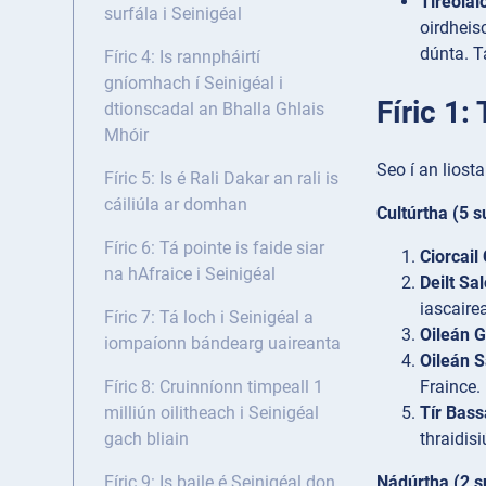
Tíreolaí
surfála i Seinigéal
oirdheis
dúnta. T
Fíric 4: Is rannpháirtí
gníomhach í Seinigéal i
Fíric 1
dtionscadal an Bhalla Ghlais
Mhóir
Seo í an liosta
Fíric 5: Is é Rali Dakar an rali is
cáiliúla ar domhan
Cultúrtha (5 
Fíric 6: Tá pointe is faide siar
Ciorcai
na hAfraice i Seinigéal
Deilt Sa
iascaire
Fíric 7: Tá loch i Seinigéal a
Oileán 
iompaíonn bándearg uaireanta
Oileán S
Fraince.
Fíric 8: Cruinníonn timpeall 1
Tír Bass
milliún oilitheach i Seinigéal
thraidis
gach bliain
Nádúrtha (2 s
Fíric 9: Is baile é Seinigéal don