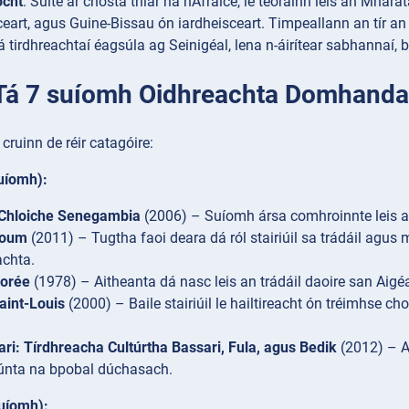
ocht
: Suite ar chósta thiar na hAfraice, le teorainn leis an Mhára
ceart, agus Guine-Bissau ón iardheisceart. Timpeallann an tír 
á tirdhreachtaí éagsúla ag Seinigéal, lena n-áirítear sabhannaí,
: Tá 7 suíomh Oidhreachta Domhanda
 cruinn de réir catagóire:
suíomh):
l Chloiche Senegambia
(2006) – Suíomh ársa comhroinnte leis an
loum
(2011) – Tugtha faoi deara dá ról stairiúil sa trádáil agus
achta.
Gorée
(1978) – Aitheanta dá nasc leis an trádáil daoire san Aigéa
aint-Louis
(2000) – Baile stairiúil le hailtireacht ón tréimhse cho
ari: Tírdhreacha Cultúrtha Bassari, Fula, agus Bedik
(2012) – A
iúnta na bpobal dúchasach.
uíomh):