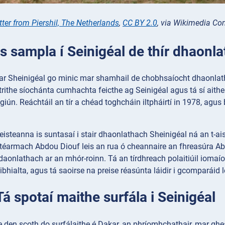
tter from Piershil, The Netherlands
,
CC BY 2.0
, via Wikimedia 
 Is sampla í Seinigéal de thír dhaonl
 ar Sheinigéal go minic mar shamhail de chobhsaíocht dhaonlat
strithe síochánta cumhachta feicthe ag Seinigéal agus tá sí aith
iún. Reáchtáil an tír a chéad toghcháin iltpháirtí in 1978, agu
isteanna is suntasaí i stair dhaonlathach Sheinigéal ná an t-ai
téarmach Abdou Diouf leis an rua ó cheannaire an fhreasúra Abd
onlathach ar an mhór-roinn. Tá an tírdhreach polaitiúil iomaíoc
hialta, agus tá saoirse na preise réasúnta láidir i gcomparáid 
 Tá spotaí maithe surfála i Seinigéal
be den scoth do surfálaithe é Dakar, an phríomhchathair, mar 