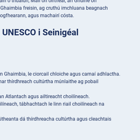
táin ó thuaidh, Mali ón oirthear, an Ghuine ón
an Ghaimbia freisin, ag cruthú imchluana beagnach
 bogfhearann, agus machairí cósta.
 UNESCO i Seinigéal
 Ghaimbia, le ciorcail chloiche agus carnaí adhlactha.
 mar thírdhreach cultúrtha múnlaithe ag pobail
n Atlantach agus ailtireacht choilíneach.
ilíneach, tábhachtach le linn riail choilíneach na
itheanta dá thírdhreacha cultúrtha agus cleachtais