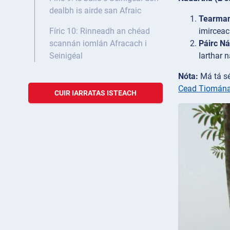
dealbh is airde san Afraic
Tearman
imirceac
Fíric 10: Rinneadh an chéad
Páirc Ná
scannán iomlán Afracach i
Iarthar n
Seinigéal
Nóta:
Má tá sé 
Cead Tiomána I
CUIR IARRATAS ISTEACH