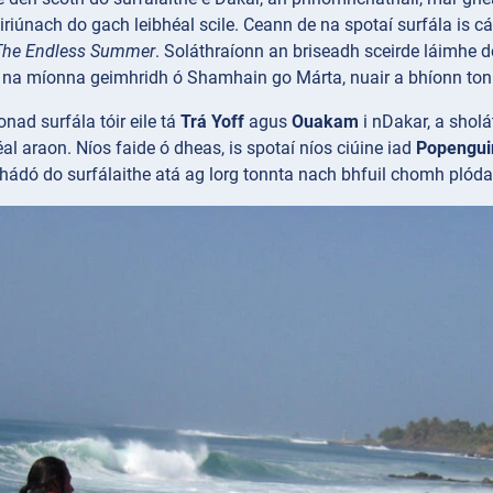
iriúnach do gach leibhéal scile. Ceann de na spotaí surfála is cá
The Endless Summer
. Soláthraíonn an briseadh sceirde láimhe 
inn na míonna geimhridh ó Shamhain go Márta, nuair a bhíonn to
onad surfála tóir eile tá
Trá Yoff
agus
Ouakam
i nDakar, a sholá
al araon. Níos faide ó dheas, is spotaí níos ciúine iad
Popengui
hádó do surfálaithe atá ag lorg tonnta nach bhfuil chomh plóda