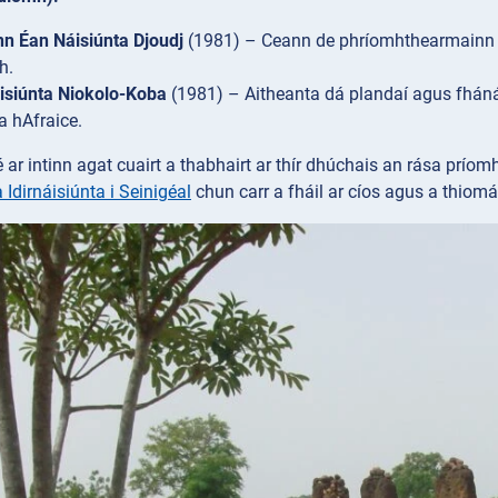
n Éan Náisiúnta Djoudj
(1981) – Ceann de phríomhthearmainn é
h.
isiúnta Niokolo-Koba
(1981) – Aitheanta dá plandaí agus fháná 
a hAfraice.
ar intinn agat cuairt a thabhairt ar thír dhúchais an rása príomh
dirnáisiúnta i Seinigéal
chun carr a fháil ar cíos agus a thiomá