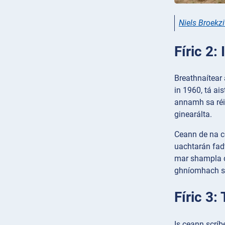
Niels Broekzi
Fíric 2:
Breathnaítear
in 1960, tá ai
annamh sa réig
ginearálta.
Ceann de na ce
uachtarán fad
mar shampla da
ghníomhach sib
Fíric 3:
Is ceann scrí