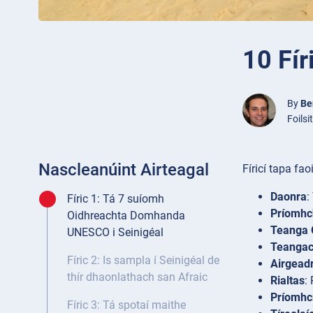
10 Fír
By
Be
Foils
Nascleanúint Airteagal
Fíricí tapa fao
Daonra
:
Fíric 1: Tá 7 suíomh
Príomhc
Oidhreachta Domhanda
Teanga O
UNESCO i Seinigéal
Teangac
Fíric 2: Is sampla í Seinigéal de
Airgead
thír dhaonlathach san Afraic
Rialtas
:
Príomhc
Fíric 3: Tá spotaí maithe