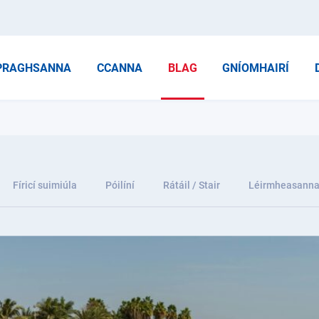
PRAGHSANNA
CCANNA
BLAG
GNÍOMHAIRÍ
Fíricí suimiúla
Póilíní
Rátáil / Stair
Léirmheasann