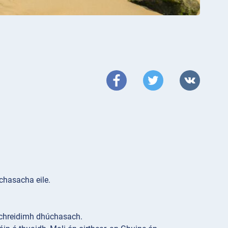
l
úchasacha eile.
s chreidimh dhúchasach.