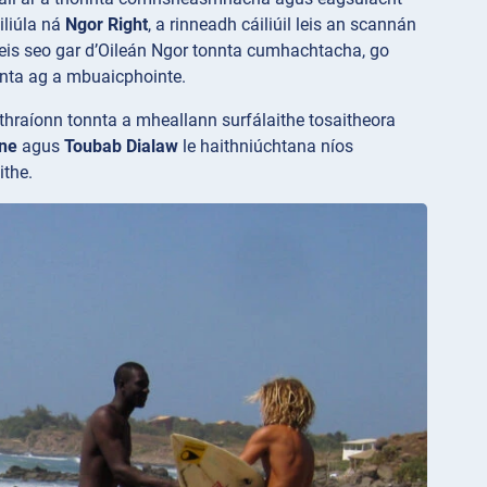
iliúla ná
Ngor Right
, a rinneadh cáiliúil leis an scannán
deis seo gar d’Oileán Ngor tonnta cumhachtacha, go
nnta ag a mbuaicphointe.
thraíonn tonnta a mheallann surfálaithe tosaitheora
ne
agus
Toubab Dialaw
le haithniúchtana níos
ithe.