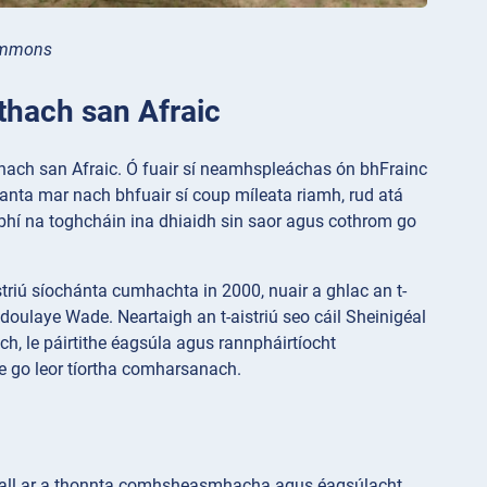
Commons
athach san Afraic
hach san Afraic. Ó fuair sí neamhspleáchas ón bhFrainc
eanta mar nach bhfuair sí coup míleata riamh, rud atá
s bhí na toghcháin ina dhiaidh sin saor agus cothrom go
striú síochánta cumhachta in 2000, nuair a ghlac an t-
oulaye Wade. Neartaigh an t-aistriú seo cáil Sheinigéal
h, le páirtithe éagsúla agus rannpháirtíocht
le go leor tíortha comharsanach.
gheall ar a thonnta comhsheasmhacha agus éagsúlacht