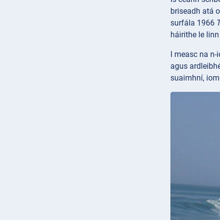
briseadh atá o
surfála 1966
háirithe le l
I measc na n-i
agus ardleibhé
suaimhní, iom