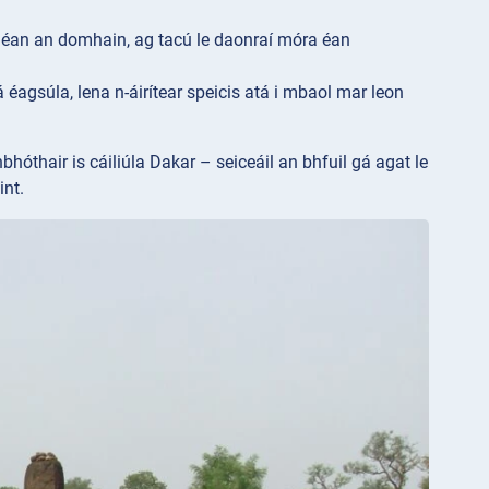
an an domhain, ag tacú le daonraí móra éan
éagsúla, lena n-áirítear speicis atá i mbaol mar leon
bhóthair is cáiliúla Dakar – seiceáil an bhfuil gá agat le
int.