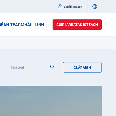
Logáil isteach
DÉAN TEAGMHÁIL LINN
CUIR IARRATAS ISTEACH
a
Taisteal
CLÁRAIGH