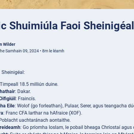
ic Shuimiúla Faoi Sheinigéa
n Wilder
ithe Samhain 09, 2024 • 8m le léamh
i Sheinigéal:
 Timpeall 18.5 milliún duine.
hathair
: Dakar.
ifigiúil
: Fraincís.
ha Eile
: Wolof (go forleathan), Pulaar, Serer, agus teangacha d
ra
: Franc CFA Iarthar na hAfraice (XOF).
 Poblacht uachtaránach aontaithe.
reideamh
: Go príomha Ioslam, le pobail bheaga Chríostaí agu