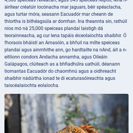
áirítear créatúir íocónacha mar jaguars, béir spéaclacha,
agus turtar móra, seasann Eacuadór mar cheann de
thíortha is bithéagsúla ar domhan. Ina theannta sin, rathúil
níos mó ná 25,000 speiceas plandaí laistigh dá
teorainneacha, ag cur lena tapáis éiceolaíochta shaibhir. Ó
fhoraois bháistí an Amasóin, a bhfuil na mílte speiceas
plandaí agus ainmhithe ann, go hardtailte na nAnd, áit a n-
eitlíonn condors Andacha annamha, agus Oileáin
Galápagos, clúiteach as a bhfiadhúlra uathúil, déanann
tiomantas Eacuadór do chaomhnú agus a oidhreacht
shaibhir nádúrtha ionad te di ecaturasóireachta agus
taiscéalaíochta eolaíocha.