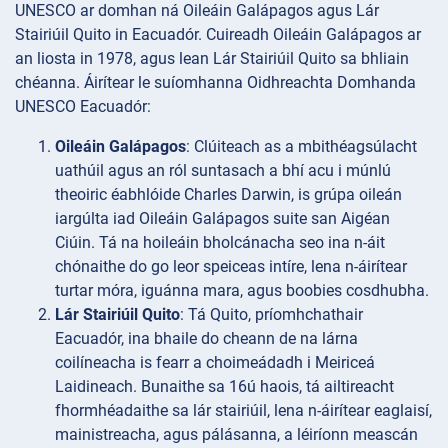
UNESCO ar domhan ná Oileáin Galápagos agus Lár
Stairiúil Quito in Eacuadór. Cuireadh Oileáin Galápagos ar
an liosta in 1978, agus lean Lár Stairiúil Quito sa bhliain
chéanna. Áirítear le suíomhanna Oidhreachta Domhanda
UNESCO Eacuadór:
Oileáin Galápagos
: Clúiteach as a mbithéagsúlacht
uathúil agus an ról suntasach a bhí acu i múnlú
theoiric éabhlóide Charles Darwin, is grúpa oileán
iargúlta iad Oileáin Galápagos suite san Aigéan
Ciúin. Tá na hoileáin bholcánacha seo ina n-áit
chónaithe do go leor speiceas intíre, lena n-áirítear
turtar móra, iguánna mara, agus boobies cosdhubha.
Lár Stairiúil Quito
: Tá Quito, príomhchathair
Eacuadór, ina bhaile do cheann de na lárna
coilíneacha is fearr a choimeádadh i Meiriceá
Laidineach. Bunaithe sa 16ú haois, tá ailtireacht
fhormhéadaithe sa lár stairiúil, lena n-áirítear eaglaisí,
mainistreacha, agus pálásanna, a léiríonn meascán