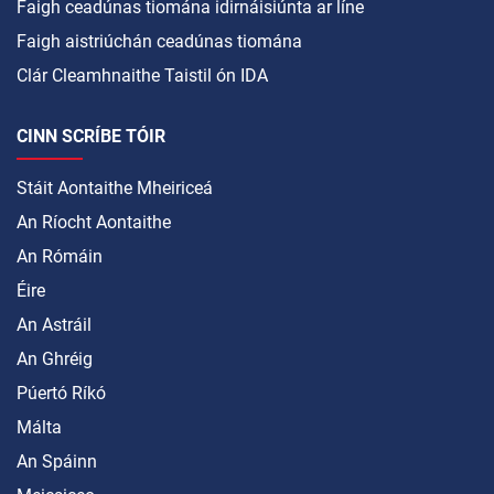
Faigh ceadúnas tiomána idirnáisiúnta ar líne
Faigh aistriúchán ceadúnas tiomána
Clár Cleamhnaithe Taistil ón IDA
CINN SCRÍBE TÓIR
Stáit Aontaithe Mheiriceá
An Ríocht Aontaithe
An Rómáin
Éire
An Astráil
An Ghréig
Púertó Ríkó
Málta
An Spáinn