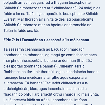
bolgadh amach beagán, rud a fhágann buaicphointe
Shliabh Chimborazo thart ar 2 chiliméadar (1.24 míle) níos
faide ó lár na Talún i gcomparáid le buaicphointe Shliabh
Everest. Mar thoradh air sin, tá teideal ag buaicphointe
Shliabh Chimborazo mar an bpointe ar dhromchla na
Talún is faide óna lár.
Fíric 7: Is í Eacuadór an t-easpórtálaí is mó banana
Tá seasamh ceannasach ag Eacuadór i margadh
domhanda na mbanana, ag rangú go comhsheasmhach
mar phríomheaspórtálaí banana ar domhan (thar 25%
d’easpórtáil domhanda banana). Cuireann aeráid
fhabhrach na tíre, ithir thorthúil, agus plandálacha banana
fairsinge lena méideanna táirgthe agus easpórtála
suntasacha. Tá bananaí Eacuadór clúiteach as a n-
ardchaighdeán, blas, agus inacmhainneacht, rud a
fhágann go bhfuil ardiarracht orthu i margaí idirnáisiúnta.
Le láithreacht láidir sa trádáil dhomhanda, imríonn