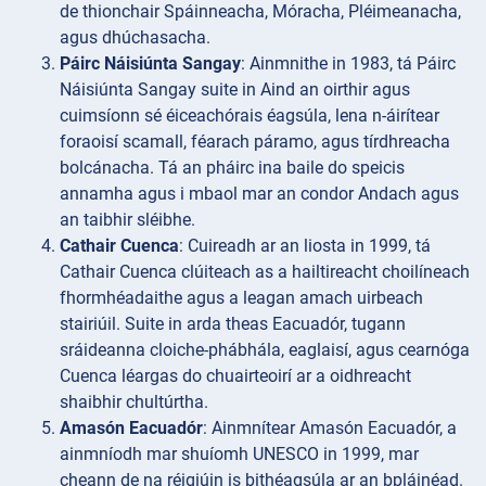
de thionchair Spáinneacha, Móracha, Pléimeanacha,
agus dhúchasacha.
Páirc Náisiúnta Sangay
: Ainmnithe in 1983, tá Páirc
Náisiúnta Sangay suite in Aind an oirthir agus
cuimsíonn sé éiceachórais éagsúla, lena n-áirítear
foraoisí scamall, féarach páramo, agus tírdhreacha
bolcánacha. Tá an pháirc ina baile do speicis
annamha agus i mbaol mar an condor Andach agus
an taibhir sléibhe.
Cathair Cuenca
: Cuireadh ar an liosta in 1999, tá
Cathair Cuenca clúiteach as a hailtireacht choilíneach
fhormhéadaithe agus a leagan amach uirbeach
stairiúil. Suite in arda theas Eacuadór, tugann
sráideanna cloiche-phábhála, eaglaisí, agus cearnóga
Cuenca léargas do chuairteoirí ar a oidhreacht
shaibhir chultúrtha.
Amasón Eacuadór
: Ainmnítear Amasón Eacuadór, a
ainmníodh mar shuíomh UNESCO in 1999, mar
cheann de na réigiúin is bithéagsúla ar an bpláinéad.