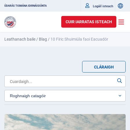
Logáil isteach
ÚDARÁS TIOMÁNA IDIRNÁISIÚNTA
CUIR IARRATAS ISTEACH
Leathanach baile
/
Blag
/
10 Fíric Shuimiúla faoi Eacuadór
CLÁRAIGH