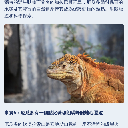
獨特的野生動物而聞名的加拉巴哥群島，厄瓜多爾對保育的
承諾及其豐富的自然遺產使其成為保護動物的熱點。生態旅
遊和科學探索。
事實6：厄瓜多有一個點比珠穆朗瑪峰離地心還遠
厄瓜多的欽博拉索山是安地斯山脈的一座不活躍的成層火