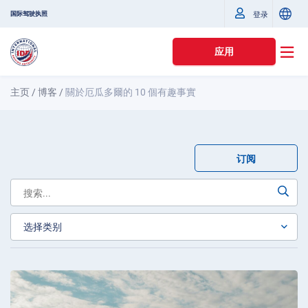
国际驾驶执照
登录
应用
主页
/
博客
/
關於厄瓜多爾的 10 個有趣事實
订阅