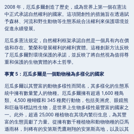
2008 年，厄瓜多爾創造了歷史，成為世界上第一個在憲法
中正式承認自然權利的國家。這項開創性的措施旨在透過賦
予森林、河流和野生動物等生態系統合法權利來保護環境並
促進永續發展。
厄瓜多憲法規定，自然權利框架承認自然是一個具有內在價
值和存在、繁榮和發展權利的權利實體。這種創新方法反映
了厄瓜多爾對環境保護的承諾，並反映了將自然視為值得尊
重和保護的生物實體的本土哲學。
事實 5：厄瓜多爾是一個動物極為多樣化的國家
厄瓜多爾以其豐富的動物多樣性而聞名，其多樣化的生態系
統中擁有數量驚人的物種。厄瓜多爾擁有超過 1,600 種鳥
類、4,500 種蝴蝶和 345 種爬行動物，包括美洲虎、眼鏡熊
和巨龜等標誌性生物，是世界上生物多樣性最豐富的國家之
一。此外，超過 25,000 種植物在其境內繁衍生息，為其豐
富的生態貢獻了力量。從擁有數千種植物和動物物種的亞馬
遜雨林，到稀有的安第斯禿鷹翱翔的安第斯高地，以及以其