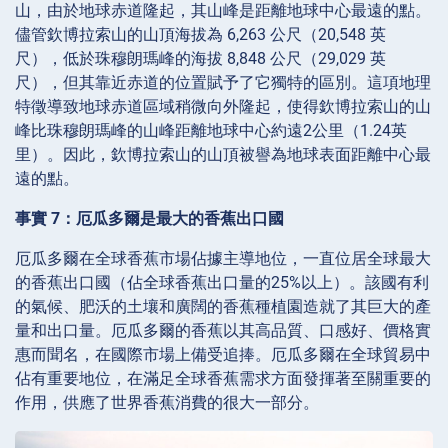
山，由於地球赤道隆起，其山峰是距離地球中心最遠的點。
儘管欽博拉索山的山頂海拔為 6,263 公尺（20,548 英
尺），低於珠穆朗瑪峰的海拔 8,848 公尺（29,029 英
尺），但其靠近赤道的位置賦予了它獨特的區別。這項地理
特徵導致地球赤道區域稍微向外隆起，使得欽博拉索山的山
峰比珠穆朗瑪峰的山峰距離地球中心約遠2公里（1.24英
里）。因此，欽博拉索山的山頂被譽為地球表面距離中心最
遠的點。
事實 7：厄瓜多爾是最大的香蕉出口國
厄瓜多爾在全球香蕉市場佔據主導地位，一直位居全球最大
的香蕉出口國（佔全球香蕉出口量的25%以上）。該國有利
的氣候、肥沃的土壤和廣闊的香蕉種植園造就了其巨大的產
量和出口量。厄瓜多爾的香蕉以其高品質、口感好、價格實
惠而聞名，在國際市場上備受追捧。厄瓜多爾在全球貿易中
佔有重要地位，在滿足全球香蕉需求方面發揮著至關重要的
作用，供應了世界香蕉消費的很大一部分。