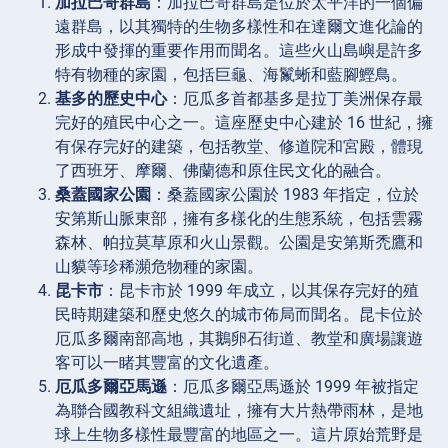
加拉巴哥群島
：加拉巴哥群島是位於太平洋的一個偏
遠群島，以其獨特的生物多樣性和在達爾文進化論的
形成中發揮的重要作用而聞名。這些火山島嶼是許多
特有物種的家園，包括巨龜、海鬣蜥和藍腳鰹鳥。
基多的歷史中心
：厄瓜多首都基多是拉丁美洲保存最
完好的殖民中心之一。這座歷史中心建於 16 世紀，擁
有保存完好的建築，包括教堂、修道院和宮殿，體現
了西班牙、摩爾、佛蘭德和原住民文化的融合。
桑蓋國家公園
：桑蓋國家公園於 1983 年指定，位於
安第斯山脈東部，擁有多樣化的生態系統，包括雲霧
森林、帕拉莫草原和火山景觀。公園是安第斯禿鷹和
山貘等珍稀瀕危物種的家園。
昆卡市
：昆卡市於 1999 年成立，以其保存完好的殖
民時期建築和歷史悠久的城市佈局而聞名。昆卡位於
厄瓜多爾南部高地，其鵝卵石街道、教堂和廣場讓遊
客可以一睹其豐富的文化遺產。
厄瓜多爾亞馬遜
：厄瓜多爾亞馬遜於 1999 年被指定
為聯合國教科文組織遺址，擁有大片熱帶雨林，是地
球上生物多樣性最豐富的地區之一。這片原始荒野是