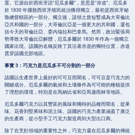
置。它源自於西班牙語“厄瓜多爾”，意思是“赤道”。厄瓜多
於 1830 年擺脫西班牙殖民統治獲得獨立，最初是西班牙秘
魯總督轄區的一部分。獨立後，該領土曾短暫成為大哥倫比
亞共和國的一部分，大哥倫比亞是一個更大的共和國，還包
括今天的哥倫比亞、委內瑞拉和巴拿馬。然而，政治緊張局
勢導致大哥倫比亞解體，厄瓜多爾於 1830 年作為一個獨立
國家出現。該國的名稱反映了其沿著赤道的獨特位置，赤道
貫穿該國北部地區。
事實 3：巧克力是厄瓜多不可分割的一部分
該國以生產世界上最好的可可豆而聞名，可可豆是巧克力的
關鍵成分。厄瓜多爾的氣候和土壤條件為可可樹的種植提供
了理想的環境，特別是在馬納比省和亞馬遜雨林等地區。
厄瓜多爾巧克力以其豐富的風味和獨特的品種而聞名，從果
味、花香到堅果味和泥土味。該國的巧克力產業涵蓋了廣泛
的生產商，從小型手工巧克力製造商到大型出口商。
除了在烹飪領域的重要性之外，巧克力還在厄瓜多爾的傳統