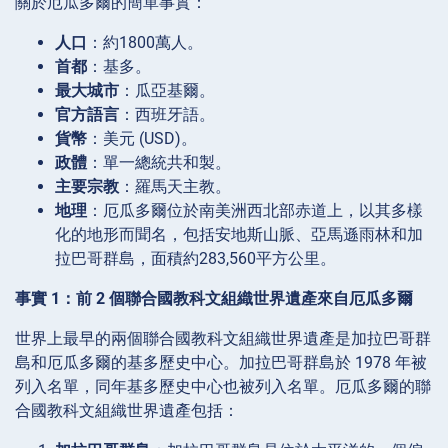
關於厄瓜多爾的簡單事實：
人口
：約1800萬人。
首都
：基多。
最大城市
：瓜亞基爾。
官方語言
：西班牙語。
貨幣
：美元 (USD)。
政體
：單一總統共和製。
主要宗教
：羅馬天主教。
地理
：厄瓜多爾位於南美洲西北部赤道上，以其多樣
化的地形而聞名，包括安地斯山脈、亞馬遜雨林和加
拉巴哥群島，面積約283,560平方公里。
事實 1：前 2 個聯合國教科文組織世界遺產來自厄瓜多爾
世界上最早的兩個聯合國教科文組織世界遺產是加拉巴哥群
島和厄瓜多爾的基多歷史中心。加拉巴哥群島於 1978 年被
列入名單，同年基多歷史中心也被列入名單。厄瓜多爾的聯
合國教科文組織世界遺產包括：