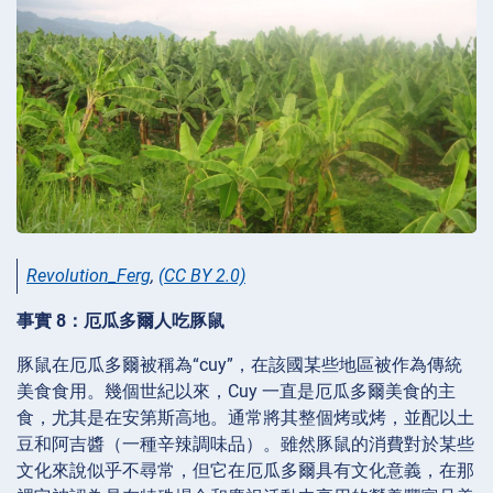
Revolution_Ferg
,
(CC BY 2.0)
事實 8：厄瓜多爾人吃豚鼠
豚鼠在厄瓜多爾被稱為“cuy”，在該國某些地區被作為傳統
美食食用。幾個世紀以來，Cuy 一直是厄瓜多爾美食的主
食，尤其是在安第斯高地。通常將其整個烤或烤，並配以土
豆和阿吉醬（一種辛辣調味品）。雖然豚鼠的消費對於某些
文化來說似乎不尋常，但它在厄瓜多爾具有文化意義，在那