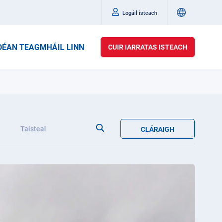
Logáil isteach
DÉAN TEAGMHÁIL LINN
CUIR IARRATAS ISTEACH
a
Taisteal
CLÁRAIGH