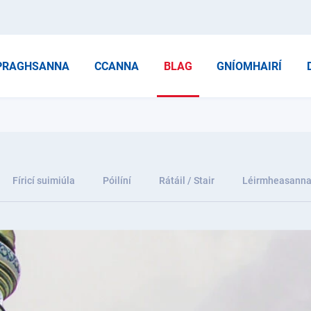
PRAGHSANNA
CCANNA
BLAG
GNÍOMHAIRÍ
Fíricí suimiúla
Póilíní
Rátáil / Stair
Léirmheasann