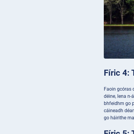
Fíric 4:
Faoin gcóras d
déine, lena n-
bhfeidhm go pr
cáineadh déant
go háirithe ma
Fíric 5: