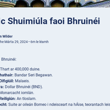
ic Shuimiúla faoi Bhruinéi
n Wilder
ithe Márta 29, 2024 • 6m le léamh
i Bhruinéi:
Thart ar 400,000 duine.
hathair:
Bandar Seri Begawan.
ifigiúil:
Malaeis.
ra:
Dollar Bhruinéi (BND).
Monarcacht iomlán.
eiligiún:
An tIoslam.
ocht:
Suite ar oileán Borneo i ndeisceart na hÁise, teorantach le