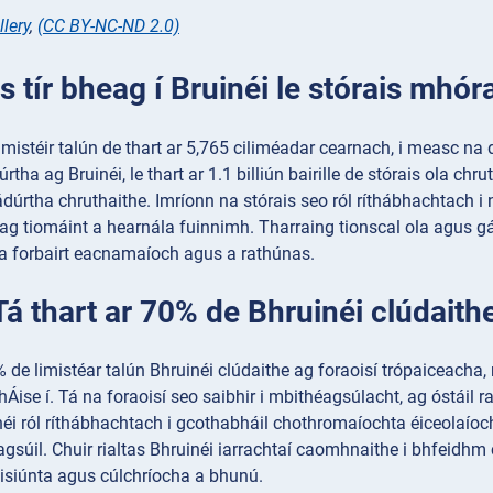
lery
,
(CC BY-NC-ND 2.0)
 Is tír bheag í Bruinéi le stórais mhó
 limistéir talún de thart ar 5,765 ciliméadar cearnach, i measc na
tha ag Bruinéi, le thart ar 1.1 billiún bairille de stórais ola chr
ádúrtha chruthaithe. Imríonn na stórais seo ról ríthábhachtach 
g tiomáint a hearnála fuinnimh. Tharraing tionscal ola agus gái
a forbairt eacnamaíoch agus a rathúnas.
 Tá thart ar 70% de Bhruinéi clúdaith
% de limistéar talún Bhruinéi clúdaithe ag foraoisí trópaiceacha, 
hÁise í. Tá na foraoisí seo saibhir i mbithéagsúlacht, ag óstáil
néi ról ríthábhachtach i gcothabháil chothromaíochta éiceolaíocht
agsúil. Chuir rialtas Bhruinéi iarrachtaí caomhnaithe i bhfeidhm 
isiúnta agus cúlchríocha a bhunú.