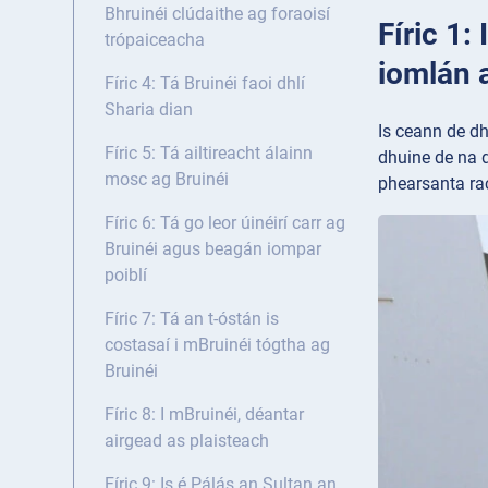
Bhruinéi clúdaithe ag foraoisí
Fíric 1:
trópaiceacha
iomlán a
Fíric 4: Tá Bruinéi faoi dhlí
Sharia dian
Is ceann de dh
Fíric 5: Tá ailtireacht álainn
dhuine de na d
mosc ag Bruinéi
phearsanta ra
Fíric 6: Tá go leor úinéirí carr ag
Bruinéi agus beagán iompar
poiblí
Fíric 7: Tá an t-óstán is
costasaí i mBruinéi tógtha ag
Bruinéi
Fíric 8: I mBruinéi, déantar
airgead as plaisteach
Fíric 9: Is é Pálás an Sultan an