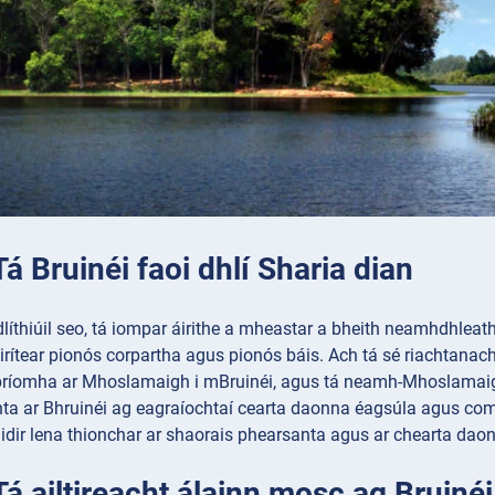
 Tá Bruinéi faoi dhlí Sharia dian
líthiúil seo, tá iompar áirithe a mheastar a bheith neamhdhleat
áirítear pionós corpartha agus pionós báis. Ach tá sé riachtanach 
íomha ar Mhoslamaigh i mBruinéi, agus tá neamh-Mhoslamaigh fao
a ar Bhruinéi ag eagraíochtaí cearta daonna éagsúla agus comhl
idir lena thionchar ar shaorais phearsanta agus ar chearta dao
 Tá ailtireacht álainn mosc ag Bruinéi