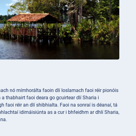
hach nó mímhorálta faoin dlí Ioslamach faoi réir pionóis
a thabhairt faoi deara go gcuirtear dlí Sharia i
i réir an dlí shibhialta. Faoi na sonraí is déanaí, tá
achtaí idirnáisiúnta as a cur i bhfeidhm ar dhlí Sharia,
nna.