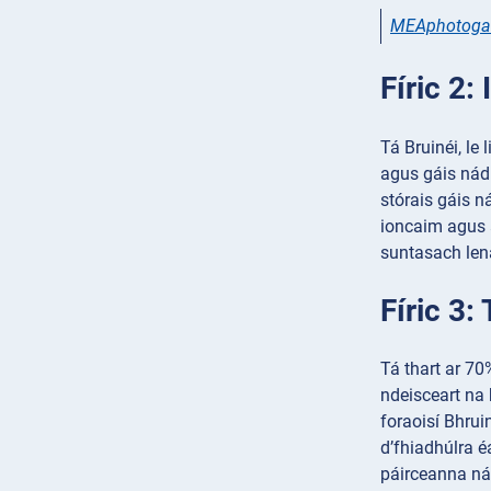
MEAphotogal
Fíric 2:
Tá Bruinéi, le
agus gáis nádúr
stórais gáis n
ioncaim agus a
suntasach len
Fíric 3:
Tá thart ar 70
ndeisceart na 
foraoisí Bhrui
d’fhiadhúlra é
páirceanna ná