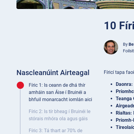
10 Fír
By
Be
Foils
Nascleanúint Airteagal
Fíricí tapa fao
Daonra:
Fíric 1: Is ceann de dhá thír
Príomhc
amháin san Áise í Bruinéi a
Teanga O
bhfuil monarcacht iomlán aici
Airgead
Fíric 2: Is tír bheag í Bruinéi le
Rialtas:
stórais mhóra ola agus gáis
Príomh-R
Tíreolaí
Fíric 3: Tá thart ar 70% de