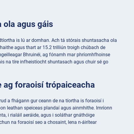
ra ola agus gáis
 dtíortha is lú ar domhan. Ach tá stórais shuntasacha ola
uthaithe agus thart ar 15.2 trilliún troigh chúbach de
i ngeilleagar Bhruinéi, ag fónamh mar phríomhfhoinse
s na tíre infheistíocht shuntasach agus chuir sé go
e ag foraoisí trópaiceacha
rud a fhágann gur ceann de na tíortha is foraoisí i
 raon leathan speiceas plandaí agus ainmhithe. Imríonn
a, i rialáil aeráide, agus i soláthar gnáthóige
chun na foraoisí seo a chosaint, lena n-áirítear