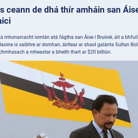
 Is ceann de dhá thír amháin san Áis
ici
á mhonarcacht iomlán atá fágtha san Áise í Bruinéi, áit a bhfu
aoine is saibhre ar domhan, áirítear ar shaol galánta Sultan Bol
chmhasach a mheastar a bheith thart ar $20 billiún.