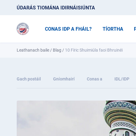
ÚDARÁS TIOMÁNA IDIRNÁISIÚNTA
CONAS IDP A FHÁIL?
TÍORTHA
Leathanach baile
/
Blag
/
10 Fíric Shuimiúla faoi Bhruinéi
Gach postáil
Gníomhairí
Conas a
IDL/IDP