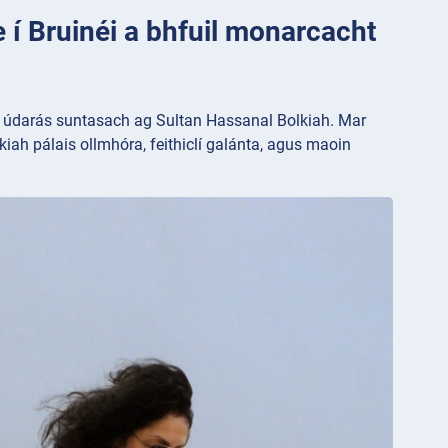
e í Bruinéi a bhfuil monarcacht
il údarás suntasach ag Sultan Hassanal Bolkiah. Mar
kiah pálais ollmhóra, feithiclí galánta, agus maoin