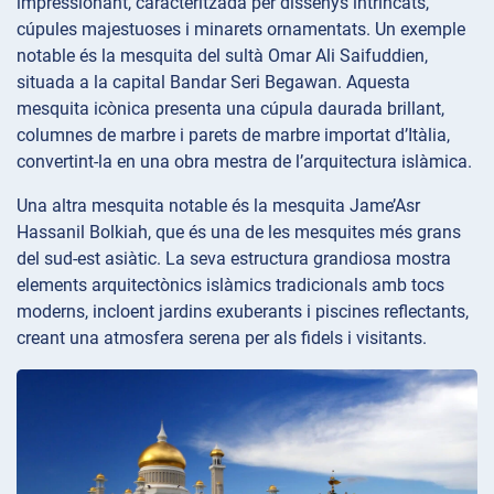
impressionant, caracteritzada per dissenys intrincats,
cúpules majestuoses i minarets ornamentats. Un exemple
notable és la mesquita del sultà Omar Ali Saifuddien,
situada a la capital Bandar Seri Begawan. Aquesta
mesquita icònica presenta una cúpula daurada brillant,
columnes de marbre i parets de marbre importat d’Itàlia,
convertint-la en una obra mestra de l’arquitectura islàmica.
Una altra mesquita notable és la mesquita Jame’Asr
Hassanil Bolkiah, que és una de les mesquites més grans
del sud-est asiàtic. La seva estructura grandiosa mostra
elements arquitectònics islàmics tradicionals amb tocs
moderns, incloent jardins exuberants i piscines reflectants,
creant una atmosfera serena per als fidels i visitants.