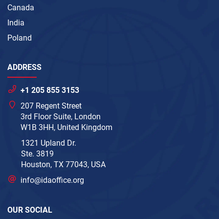
Canada
India
Poland
ADDRESS
+1 205 855 3153
207 Regent Street
3rd Floor Suite, London
W1B 3HH, United Kingdom
1321 Upland Dr.
Ste. 3819
Houston, TX 77043, USA
info@idaoffice.org
OUR SOCIAL