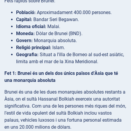
Fets ràpids sobre Brunei:
Població:
Aproximadament 400.000 persones.
Capital:
Bandar Seri Begawan.
Idioma oficial:
Malai.
Moneda:
Dòlar de Brunei (BND).
Govern:
Monarquia absoluta.
Religió principal:
Islam.
Geografia:
Situat a l’illa de Borneo al sud-est asiàtic,
limita amb el mar de la Xina Meridional.
Fet 1: Brunei és un dels dos únics països d’Àsia que té
una monarquia absoluta
Brunei és una de les dues monarquies absolutes restants a
Àsia, on el sultà Hassanal Bolkiah exerceix una autoritat
significativa. Com una de les persones més riques del món,
l’estil de vida opulent del sultà Bolkiah inclou vastos
palaus, vehicles luxosos i una fortuna personal estimada
en uns 20.000 milions de dòlars.