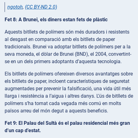
ngotoh
,
(CC BY-ND 2.0)
Fet 8: A Brunei, els diners estan fets de plàstic
Aquests bitllets de polímers són més duradors i resistents
al desgast en comparació amb els bitllets de paper
tradicionals. Brunei va adoptar bitllets de polímers per a la
seva moneda, el dòlar de Brunei (BND), el 2004, convertint-
se en un dels primers adoptants d’aquesta tecnologia.
Els bitllets de polímers ofereixen diversos avantatges sobre
els bitllets de paper, incloent característiques de seguretat
augmentades per prevenir la falsificació, una vida útil més
llarga i resistència a l’aigua i altres danys. L’ús de bitllets de
polímers s’ha tornat cada vegada més comú en molts
països arreu del món degut a aquests beneficis.
Fet 9: El Palau del Sultà és el palau residencial més gran
d’un cap d’estat.