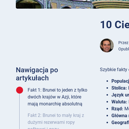
10 Ci
Prze
Opubl
Nawigacja po
Szybkie fakty 
artykułach
Populacj
Stolica:
Fakt 1: Brunei to jeden z tylko
Język u
dwóch krajów w Azji, które
Waluta:
mają monarchię absolutną
Rząd:
Mo
Fakt 2: Brunei to mały kraj z
Główna r
dużymi rezerwami ropy
Geograf