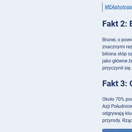
MEAphotogal
Fakt 2:
Brunei, o pow
znacznymi rez
biliona stóp 
jako główne ź
przyczynił si
Fakt 3:
Około 70% powi
Azji Południo
odgrywają kluc
przyrody. Rzą