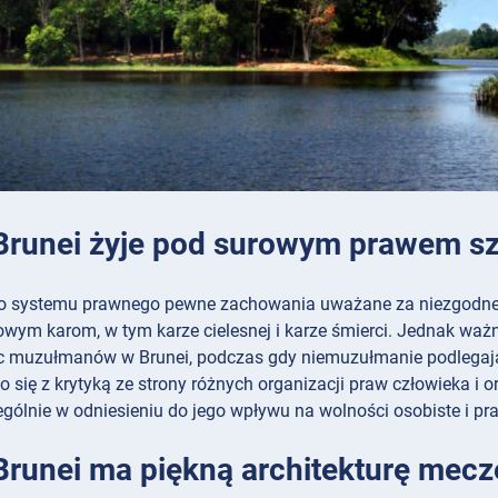
 Brunei żyje pod surowym prawem sz
o systemu prawnego pewne zachowania uważane za niezgodne 
owym karom, w tym karze cielesnej i karze śmierci. Jednak ważn
c muzułmanów w Brunei, podczas gdy niemuzułmanie podlegaj
ło się z krytyką ze strony różnych organizacji praw człowiek
ególnie w odniesieniu do jego wpływu na wolności osobiste i pr
 Brunei ma piękną architekturę mec