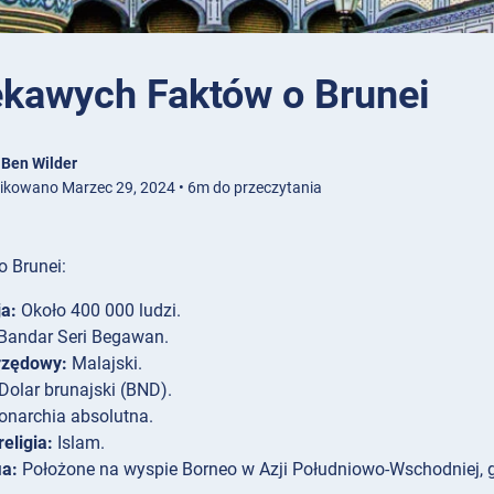
ekawych Faktów o Brunei
z
Ben Wilder
ikowano Marzec 29, 2024 • 6m do przeczytania
o Brunei:
a:
Około 400 000 ludzi.
Bandar Seri Begawan.
rzędowy:
Malajski.
Dolar brunajski (BND).
narchia absolutna.
eligia:
Islam.
ia:
Położone na wyspie Borneo w Azji Południowo-Wschodniej, 