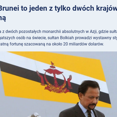
 Brunei to jeden z tylko dwóch krajó
ną
na z dwóch pozostałych monarchii absolutnych w Azji, gdzie su
gatszych osób na świecie, sułtan Bolkiah prowadzi wystawny st
watną fortunę szacowaną na około 20 miliardów dolarów.