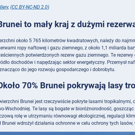
lery
,
(CC BY-NC-ND 2.0)
 Brunei to mały kraj z dużymi rezerw
ierzchni około 5 765 kilometrów kwadratowych, należy do najmnie
erwami ropy naftowej i gazu ziemnego, z około 1,1 miliarda bar
sześciennych potwierdzonych rezerw gazu ziemnego. Te rezerwy 
ródło dochodów i napędzając sektor energetyczny. Przemysł naf
ę znacząco do jego rozwoju gospodarczego i dobrobytu.
 Około 70% Brunei pokrywają lasy tr
erzchni Brunei jest rzeczywiście pokryte lasami tropikalnymi, 
wo-Wschodniej. Te lasy są bogate w bioróżnorodność, goszcząc s
zową rolę w utrzymaniu równowagi ekologicznej, regulacji klima
d Brunei wdrożył działania ochronne w celu ochrony tych lasów