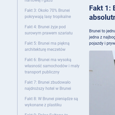
naftowej i gazu
Fakt 1:
Fakt 3: Około 70% Brunei
absolut
pokrywają lasy tropikalne
Fakt 4: Brunei żyje pod
Brunei to jed
surowym prawem szariatu
jedna z najbo
pojazdy i pry
Fakt 5: Brunei ma piękną
architekturę meczetów
Fakt 6: Brunei ma wysoką
własność samochodów i mały
transport publiczny
Fakt 7: Brunei zbudowało
najdroższy hotel w Brunei
Fakt 8: W Brunei pieniądze są
wykonane z plastiku