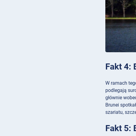
Fakt 4:
W ramach teg
podlegają sur
głównie wobe
Brunei spotka
szariatu, szcz
Fakt 5: