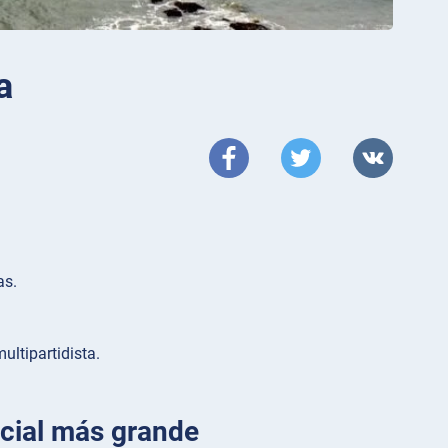
a
as.
ltipartidista.
icial más grande