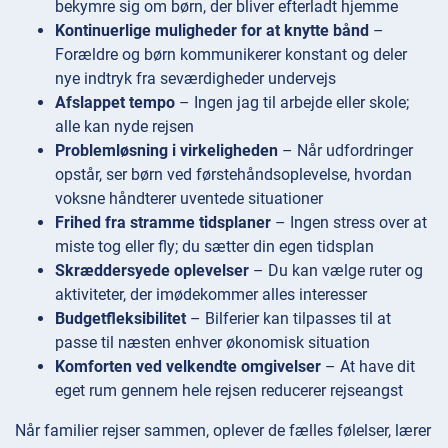
bekymre sig om børn, der bliver efterladt hjemme
Kontinuerlige muligheder for at knytte bånd
–
Forældre og børn kommunikerer konstant og deler
nye indtryk fra seværdigheder undervejs
Afslappet tempo
– Ingen jag til arbejde eller skole;
alle kan nyde rejsen
Problemløsning i virkeligheden
– Når udfordringer
opstår, ser børn ved førstehåndsoplevelse, hvordan
voksne håndterer uventede situationer
Frihed fra stramme tidsplaner
– Ingen stress over at
miste tog eller fly; du sætter din egen tidsplan
Skræddersyede oplevelser
– Du kan vælge ruter og
aktiviteter, der imødekommer alles interesser
Budgetfleksibilitet
– Bilferier kan tilpasses til at
passe til næsten enhver økonomisk situation
Komforten ved velkendte omgivelser
– At have dit
eget rum gennem hele rejsen reducerer rejseangst
Når familier rejser sammen, oplever de fælles følelser, lærer