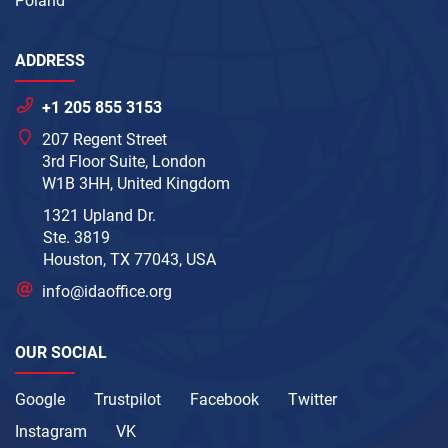
Poland
ADDRESS
+1 205 855 3153
207 Regent Street
3rd Floor Suite, London
W1B 3HH, United Kingdom
1321 Upland Dr.
Ste. 3819
Houston, TX 77043, USA
info@idaoffice.org
OUR SOCIAL
Google
Trustpilot
Facebook
Twitter
Instagram
VK