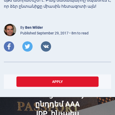
եթե անհրաժեշտ է: Բաց ճանապարհը սպասում է,
որ ձեր ընտանիքը միասին հետազոտի այն!
By
Ben Wilder
Published September 29, 2017 • 8m to read
April 06, 2023
APPLY
International
Driving Authority
ընդդեմ AAA
IDP․ ինչպես