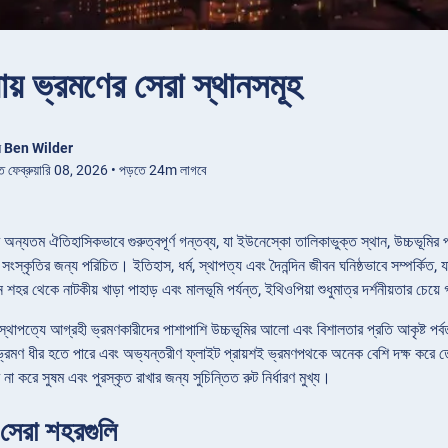
ায় ভ্রমণের সেরা স্থানসমূহ
ন
Ben Wilder
িত ফেব্রুয়ারি 08, 2026 • পড়তে 24m লাগবে
অন্যতম ঐতিহাসিকভাবে গুরুত্বপূর্ণ গন্তব্য, যা ইউনেস্কো তালিকাভুক্ত স্থান, উচ্চভূমির প
সংস্কৃতির জন্য পরিচিত। ইতিহাস, ধর্ম, স্থাপত্য এবং দৈনন্দিন জীবন ঘনিষ্ঠভাবে সম্পর্কিত,
 শহর থেকে নাটকীয় খাড়া পাহাড় এবং মালভূমি পর্যন্ত, ইথিওপিয়া শুধুমাত্র দর্শনীয়তার চেয
্থাপত্যে আগ্রহী ভ্রমণকারীদের পাশাপাশি উচ্চভূমির আলো এবং বিশালতার প্রতি আকৃষ্ট পর্বত
ক ভ্রমণ ধীর হতে পারে এবং অভ্যন্তরীণ ফ্লাইট প্রায়শই ভ্রমণপথকে অনেক বেশি দক্ষ করে 
না করে সুষম এবং পুরস্কৃত রাখার জন্য সুচিন্তিত রুট নির্ধারণ মুখ্য।
 সেরা শহরগুলি