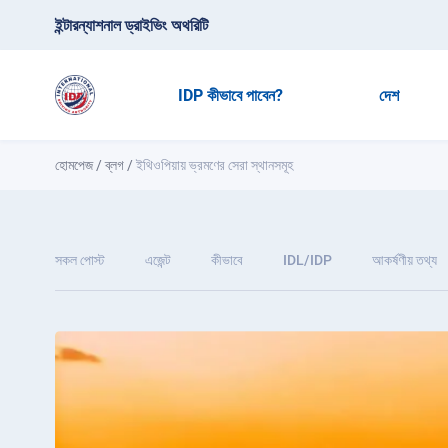
ইন্টারন্যাশনাল ড্রাইভিং অথরিটি
IDP কীভাবে পাবেন?
দেশ
হোমপেজ
/
ব্লগ
/
ইথিওপিয়ায় ভ্রমণের সেরা স্থানসমূহ
সকল পোস্ট
এজেন্ট
কীভাবে
IDL/IDP
আকর্ষণীয় তথ্য