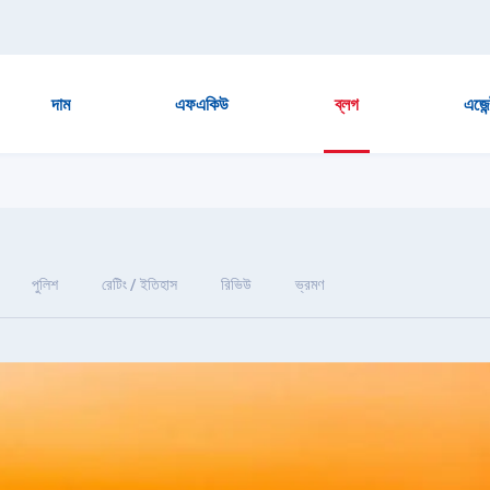
দাম
এফএকিউ
ব্লগ
এজেন
পুলিশ
রেটিং / ইতিহাস
রিভিউ
ভ্রমণ