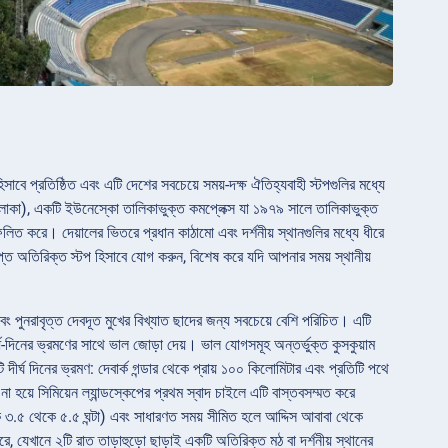
াবে প্রতিষ্ঠিত এবং এটি দেশের সবচেয়ে সময়-দক্ষ ঐতিহ্যবাহী স্টপগুলির মধ্যে
 এলাকা), একটি ইউনেস্কো তালিকাভুক্ত কমপ্লেক্স যা ১৯৭৯ সালে তালিকাভুক্ত
ফলিত করে। দেয়ালের ভিতরে প্রধান কাঠামো এবং দর্শনীয় স্থানগুলির মধ্যে ধীরে
িপ্ত অতিরিক্ত স্টপ হিসাবে যোগ করুন, বিশেষ করে যদি আপনার সময় স্থানীয়
 এবং পুনরাবৃত্ত দেবদূত মুখের বিখ্যাত ছাদের জন্য সবচেয়ে বেশি পরিচিত। এটি
নের ভ্রমণের সাথে ভাল জোড়া দেয়। ভাল যোগসমূহ অন্তর্ভুক্ত কুসকুয়াম
 দীর্ঘ দিনের ভ্রমণ: দেবার্ক গন্ডার থেকে প্রায় ১০০ কিলোমিটার এবং প্রতিটি পথে
্ধ না হয়ে সিমিয়েন ল্যান্ডস্কেপের প্রথম স্বাদ চাইলে এটি বাস্তবসম্মত করে
়কে ৩.৫ থেকে ৫.৫ ঘন্টা) এবং সাধারণত সময় সীমিত হলে আদ্দিস আবাবা থেকে
রে, যেখানে ২টি রাত তাড়াহুড়ো ছাড়াই একটি অতিরিক্ত মঠ বা দর্শনীয় স্থানের