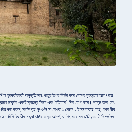
ল হ্রদতীরবর্তী অনুভূতি সহ, ঋতুর উপর নির্ভর করে দেশের বৃহত্তম হ্রদ প্রায়
 ভ্রমণ ছাড়াই একটি স্বতন্ত্র “জল এবং ইতিহাস” দিন যোগ করে। শান্ত জল এবং
িকল্পনা করুন; সংক্ষিপ্ত লুপগুলি সাধারণত ১ থেকে ২টি মঠ কভার করে, যখন দীর্ঘ
০ মিনিটের ধীর সন্ধ্যা হাঁটার জন্য আদর্শ, যা উত্তরে ঘন ঐতিহ্যবাহী দিনগুলির