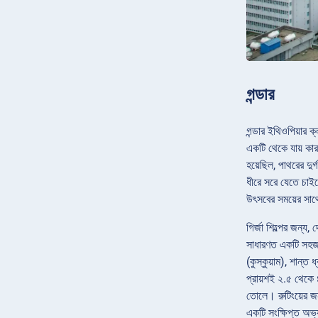
গন্ডার
গন্ডার ইথিওপিয়ার 
একটি থেকে যায় কার
হয়েছিল, পাথরের দু
ধীরে সরে যেতে চাইল
উৎসবের সময়ের সাথে স
গির্জা শিল্পের জন্য
সাধারণত একটি সহজ 
(কুস্কুয়াম), শান্ত
প্রায়শই ২.৫ থেকে ৪ 
তোলে। রুটিংয়ের জন
একটি সংক্ষিপ্ত অভ্য