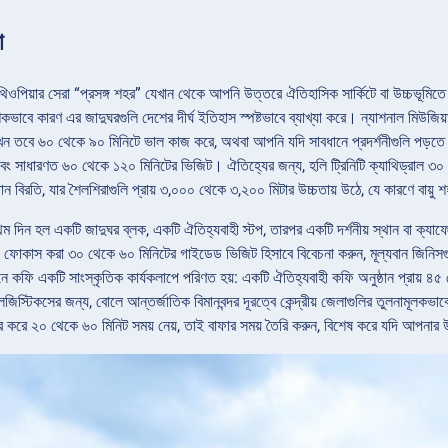
া
িওপিয়ার সেরা “প্রসঙ্গ শহর” যেখান থেকে আপনি উত্তরে ঐতিহাসিক সার্কিটে বা উচ্চভূমিতে 
াবে কারণ এর জাদুঘরগুলি দেশের দীর্ঘ ইতিহাস স্পষ্টভাবে ব্যাখ্যা করে। ন্যাশনাল মিউজিয
খেন তবে ৬০ থেকে ৯০ মিনিটে ভাল কাজ করে, অথবা আপনি যদি সাবধানে প্রদর্শনীগুলি পড়তে 
ে এবং সাধারণত ৬০ থেকে ১২০ মিনিটের ভিজিট। ঐতিহ্যের জন্য, হলি ট্রিনিটি ক্যাথিড্রাল ৩
্থান বিরতি, যার শৈলশিরাগুলি প্রায় ৩,০০০ থেকে ৩,২০০ মিটার উচ্চতায় উঠে, যে কারণে বায
থম দিন হল একটি জাদুঘর ব্লক, একটি ঐতিহ্যবাহী স্টপ, তারপর একটি দর্শনীয় স্থান বা ক্যাফ
ফোকাস করা ৩০ থেকে ৬০ মিনিটের গাইডেড ভিজিট হিসাবে বিবেচনা করুন, মূল্যবান জিনিসগুলি 
ে কফি একটি সাংস্কৃতিক কার্যকলাপে পরিণত হয়: একটি ঐতিহ্যবাহী কফি অনুষ্ঠান প্রায় ৪৫ থ
স্টিকসের জন্য, বোলে আন্তর্জাতিক বিমানবন্দর দূরত্বে কেন্দ্রীয় জেলাগুলির তুলনামূলকভাব
ভর করে ২০ থেকে ৬০ মিনিট সময় নেয়, তাই বাফার সময় তৈরি করুন, বিশেষ করে যদি আপনার