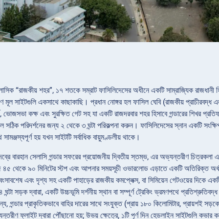
ক্লাসিক “রাজকীয় শহর”, ১৭ শতকে সম্রাট ফাসিলিদেসের অধীনে একটি সাম্রাজ্যিক রাজধানী হিস
ণ মূল সাইটগুলি একসাথে কাছাকাছি। প্রধান নোঙ্গর হল ফাসিল ঘেবি (রাজকীয় প্রাচীরবদ্ধ
র্গ, ভোজসভা কক্ষ এবং সুরক্ষিত গেট সহ যা একটি রাজদরবার শহর হিসাবে গন্ডারের শিখর প্রতি
ে সঠিক পরিদর্শনের জন্য ২ থেকে ৩ ঘন্টা পরিকল্পনা করুন। ফাসিলিদেসের স্নান একটি সংক্ষ
ামঞ্জস্যপূর্ণ হয় যখন সাইটটি সর্বাধিক বায়ুমণ্ডলীয় থাকে।
, দেব্রে বারহান সেলাসি গন্ডার সফরের প্রয়োজনীয় দ্বিতীয় স্তম্ভ, এর অভ্যন্তরীণ চিত্রকলা
৪৫ থেকে ৯০ মিনিটের স্টপ এবং আপনার সময়সূচী ওভারলোড এড়াতে একটি অতিরিক্ত অর্ধ-দি
 ধ্বংসাবশেষ এবং দৃশ্য সহ একটি পাহাড়ের রাজকীয় কমপ্লেক্স, বা সিমিয়েন গেটওয়ের দিকে একটি
ঘন্টা সড়ক দ্বারা, একটি উচ্চভূমি দর্শনীয় স্থান বা সম্পূর্ণ ট্রেকিং ভ্রমণপথে প্রতিশ্রুতিবদ
্য, গন্ডার প্রাকৃতিকভাবে বাহির দারের সাথে সংযুক্ত (প্রায় ১৮০ কিলোমিটার, প্রায়শই সড
ন্তরীণ ফ্লাইট দ্বারা পৌঁছানো হয়; উভয় ক্ষেত্রে, ১টি পূর্ণ দিন হেডলাইন সাইটগুলি কভার ক