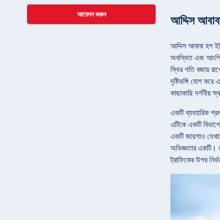
আবেদন করুন
আদ্দিস আবাব
আদ্দিস আবাবা হল ইথ
অবস্থিত এবং আংশিকভ
স্থির গতি বজায় রা
দৃষ্টিভঙ্গি যোগ কর
কাছাকাছি দর্শনীয় স
একটি ব্যবহারিক প্র
এটিকে একটি বিভাগে 
একটি জায়গাও যেখান
অভিজ্ঞতার একটি। লজি
ট্রাফিকের উপর নির্