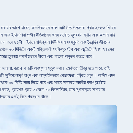
যাওয়ার আগে যাবেন, আংশিকভাবে কারণ এটি উচ্চ উচ্চতায়, প্রায় ২,৩৫০ মিটারে
়াম অফ ইথিওপিয়া গভীর ইতিহাসের জন্য সর্বোচ্চ মূল্যবান স্থান এবং আপনি যদি
চান তবে ২ ঘন্টা। ইথনোলজিক্যাল মিউজিয়াম সংস্কৃতি এবং দৈনন্দিন জীবনের
০ থেকে ৬০ মিনিটের একটি শক্তিশালী সংক্ষিপ্ত স্টপ এবং এন্টোটো হিলস হল সেরা
়ু শহরের তুলনায় লক্ষণীয়ভাবে শীতল এবং পাতলা অনুভব করতে পারে।
ে জানালা, বরং ৫ বা ৬টি অবস্থান স্তূপ করা। মের্কাতো তীব্র হতে পারে, তাই
সুবিবেচনাপূর্ণ রাখুন এবং লক্ষ্যহীনভাবে ঘোরাফেরা এড়িয়ে চলুন। আদ্দিস এমন
েকে ৯০ মিনিট সময় নিতে পারে এবং শহরে সবচেয়ে স্মরণীয় কম-প্রচেষ্টার
ে কাছে, প্রায়শই প্রায় ৫ থেকে ১০ কিলোমিটার, তবে স্থানান্তর সাধারণত
 উত্তরে একই দিনে প্রস্থান থাকে।