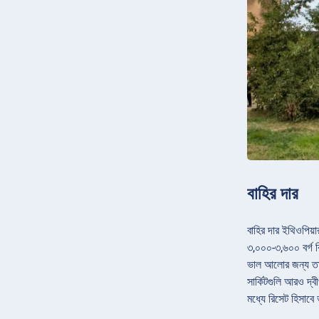
বাহির দার
বাহির দার ইথিওপিয়
৩,০০০-৩,৬০০ বর্গ ক
ভাল আলোর জন্য তাড়
সার্কিটগুলি আরও দ্ব
মধ্যে রিসেট হিসাব