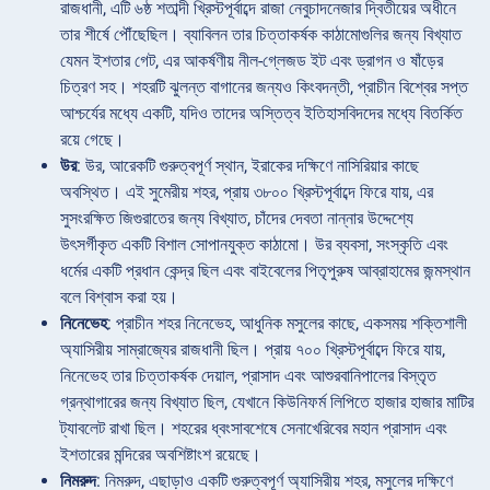
রাজধানী, এটি ৬ষ্ঠ শতাব্দী খ্রিস্টপূর্বাব্দে রাজা নেবুচাদনেজার দ্বিতীয়ের অধীনে
তার শীর্ষে পৌঁছেছিল। ব্যাবিলন তার চিত্তাকর্ষক কাঠামোগুলির জন্য বিখ্যাত
যেমন ইশতার গেট, এর আকর্ষণীয় নীল-গ্লেজড ইট এবং ড্রাগন ও ষাঁড়ের
চিত্রণ সহ। শহরটি ঝুলন্ত বাগানের জন্যও কিংবদন্তী, প্রাচীন বিশ্বের সপ্ত
আশ্চর্যের মধ্যে একটি, যদিও তাদের অস্তিত্ব ইতিহাসবিদদের মধ্যে বিতর্কিত
রয়ে গেছে।
উর
: উর, আরেকটি গুরুত্বপূর্ণ স্থান, ইরাকের দক্ষিণে নাসিরিয়ার কাছে
অবস্থিত। এই সুমেরীয় শহর, প্রায় ৩৮০০ খ্রিস্টপূর্বাব্দে ফিরে যায়, এর
সুসংরক্ষিত জিগুরাতের জন্য বিখ্যাত, চাঁদের দেবতা নান্নার উদ্দেশ্যে
উৎসর্গীকৃত একটি বিশাল সোপানযুক্ত কাঠামো। উর ব্যবসা, সংস্কৃতি এবং
ধর্মের একটি প্রধান কেন্দ্র ছিল এবং বাইবেলের পিতৃপুরুষ আব্রাহামের জন্মস্থান
বলে বিশ্বাস করা হয়।
নিনেভেহ
: প্রাচীন শহর নিনেভেহ, আধুনিক মসুলের কাছে, একসময় শক্তিশালী
অ্যাসিরীয় সাম্রাজ্যের রাজধানী ছিল। প্রায় ৭০০ খ্রিস্টপূর্বাব্দে ফিরে যায়,
নিনেভেহ তার চিত্তাকর্ষক দেয়াল, প্রাসাদ এবং আশুরবানিপালের বিস্তৃত
গ্রন্থাগারের জন্য বিখ্যাত ছিল, যেখানে কিউনিফর্ম লিপিতে হাজার হাজার মাটির
ট্যাবলেট রাখা ছিল। শহরের ধ্বংসাবশেষে সেনাখেরিবের মহান প্রাসাদ এবং
ইশতারের মন্দিরের অবশিষ্টাংশ রয়েছে।
নিমরুদ
: নিমরুদ, এছাড়াও একটি গুরুত্বপূর্ণ অ্যাসিরীয় শহর, মসুলের দক্ষিণে