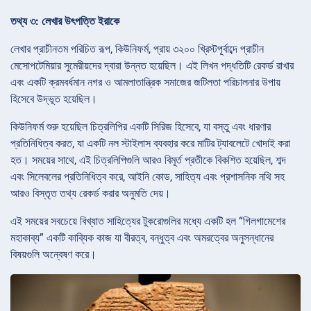
তথ্য ৩: লেখার উৎপত্তি ইরাকে
লেখার প্রাচীনতম পরিচিত রূপ, কিউনিফর্ম, প্রায় ৩২০০ খ্রিস্টপূর্বাব্দে প্রাচীন
মেসোপটেমিয়ার সুমেরীয়দের দ্বারা উন্নত হয়েছিল। এই লিখন পদ্ধতিটি রেকর্ড রাখার
এবং একটি ক্রমবর্ধমান নগর ও আমলাতান্ত্রিক সমাজের জটিলতা পরিচালনার উপায়
হিসেবে উদ্ভূত হয়েছিল।
কিউনিফর্ম শুরু হয়েছিল চিত্রলিপির একটি সিরিজ হিসেবে, যা বস্তু এবং ধারণার
প্রতিনিধিত্ব করত, যা একটি নল স্টাইলাস ব্যবহার করে মাটির ট্যাবলেটে খোদাই করা
হত। সময়ের সাথে, এই চিত্রলিপিগুলি আরও বিমূর্ত প্রতীকে বিকশিত হয়েছিল, শব্দ
এবং সিলেবলের প্রতিনিধিত্ব করে, আইনি কোড, সাহিত্য এবং প্রশাসনিক নথি সহ
আরও বিস্তৃত তথ্য রেকর্ড করার অনুমতি দেয়।
এই সময়ের সবচেয়ে বিখ্যাত সাহিত্যের টুকরোগুলির মধ্যে একটি হল “গিলগামেশের
মহাকাব্য” একটি কাব্যিক কাজ যা বীরত্ব, বন্ধুত্ব এবং অমরত্বের অনুসন্ধানের
বিষয়গুলি অন্বেষণ করে।