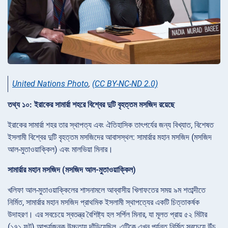
United Nations Photo
,
(CC BY-NC-ND 2.0)
তথ্য ১০: ইরাকের সামার্রা শহরে বিশ্বের দুটি বৃহত্তম মসজিদ রয়েছে
ইরাকের সামার্রা শহর তার স্থাপত্য এবং ঐতিহাসিক তাৎপর্যের জন্য বিখ্যাত, বিশেষত
ইসলামী বিশ্বের দুটি বৃহত্তম মসজিদের আবাসস্থল: সামার্রার মহান মসজিদ (মসজিদ
আল-মুতাওয়াক্কিল) এবং মালভিয়া মিনার।
সামার্রার মহান মসজিদ (মসজিদ আল-মুতাওয়াক্কিল)
খলিফা আল-মুতাওয়াক্কিলের শাসনামলে আব্বাসীয় খিলাফতের সময় ৯ম শতাব্দীতে
নির্মিত, সামার্রার মহান মসজিদ প্রাথমিক ইসলামী স্থাপত্যের একটি চিত্তাকর্ষক
উদাহরণ। এর সবচেয়ে স্বতন্ত্র বৈশিষ্ট্য হল সর্পিল মিনার, যা মূলত প্রায় ৫২ মিটার
(১৭১ ফুট) আশ্চর্যজনক উচ্চতায় দাঁড়িয়েছিল, এটিকে এখন পর্যন্ত নির্মিত সবচেয়ে উঁচু