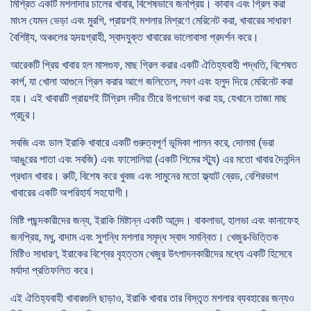
মিশ্রিত একটি মশলাদার চালের খাবার, বিশেষভাবে জনপ্রিয়। কাবাব এবং গ্রিল করা
মাংস যেমন ভেড়া এবং মুরগি, প্রায়শই মশলার মিশ্রণে মেরিনেট করা, খাবারের সাধারণ
বৈশিষ্ট্য, অঞ্চলের হৃদয়গ্রাহী, স্বাদযুক্ত খাবারের ভালোবাসা প্রদর্শন করে।
আরেকটি প্রিয় খাবার হল মাসগুফ, মাছ গ্রিল করার একটি ঐতিহ্যবাহী পদ্ধতি, বিশেষত
কার্প, যা খোলা আগুনে গ্রিল করার আগে জলিতেল, লবণ এবং হলুদ দিয়ে মেরিনেট করা
হয়। এই খাবারটি প্রায়শই টিগ্রিস নদীর তীরে উপভোগ করা হয়, যেখানে তাজা মাছ
প্রচুর।
সবজি এবং ডাল ইরাকি খাবারে একটি গুরুত্বপূর্ণ ভূমিকা পালন করে, দোলমা (ভরা
আঙুরের পাতা এবং সবজি) এবং ফাসোলিয়া (একটি শিমের স্ট্যু) এর মতো খাবার দৈনন্দিন
প্রধান খাবার। রুটি, বিশেষ করে খুবজ এবং সামুনের মতো ফ্ল্যাট ব্রেড, বেশিরভাগ
খাবারের একটি অপরিহার্য সহযোগী।
মিষ্টি পছন্দকারীদের জন্য, ইরাকি মিষ্টান্ন একটি আনন্দ। বাকলাভা, হালভা এবং কানাফেহ
জনপ্রিয়, মধু, বাদাম এবং সুগন্ধি মশলার সমৃদ্ধ স্বাদ সমন্বিত। খেজুর-ভিত্তিক
মিষ্টিও সাধারণ, ইরাকের বিশ্বের বৃহত্তম খেজুর উৎপাদনকারীদের মধ্যে একটি হিসেবে
মর্যাদা প্রতিফলিত করে।
এই ঐতিহ্যবাহী খাবারগুলি ছাড়াও, ইরাকি খাবার তার বিস্তৃত মশলার ব্যবহারের জন্যও