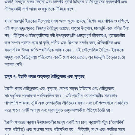
একটি, বিস্তৃত নলের বিছানা এবং জলপথ দ্বারা চিহ্নিত যা বৈচিত্র্যময় বন্যপ্রাণী এবং
ঐতিহ্যবাহী মার্শ আরব সংস্কৃতিকে টিকিয়ে রাখে।
যদিও মরুভূমি ইরাকের উল্লেখযোগ্য অংশ জুড়ে রয়েছে, বিশেষ করে পশ্চিম ও দক্ষিণে,
এই শুষ্ক ভূদৃশ্যেরও নিজস্ব বৈচিত্র্য রয়েছে, পাথুরে উত্থান, মালভূমি এবং বালির টিলা
সহ। টিগ্রিস ও ইউফ্রেটিসের নদী উপত্যকাগুলি গুরুত্বপূর্ণ জীবনরেখা, প্রয়োজনীয়
জল সম্পদ প্রদান করে যা কৃষি, পানীয় এবং শিল্পকে সমর্থন করে, ঐতিহাসিক এবং
সমসাময়িক উভয় বসতি প্যাটার্নকে আকার দেয়। এই ভৌগোলিক বৈচিত্র্য ইরাককে
সমৃদ্ধ এবং বৈচিত্র্যময় পরিবেশের একটি দেশ করে তোলে, এর মরুভূমি চিত্রের চেয়ে
অনেক বেশি।
তথ্য ৭: ইরাকি খাবার অত্যন্ত বৈচিত্র্যময় এবং সুস্বাদু
ইরাকি খাবার বৈচিত্র্যময় এবং সুস্বাদু, দেশের সমৃদ্ধ ইতিহাস এবং বৈচিত্র্যময়
সাংস্কৃতিক প্রভাবকে প্রতিফলিত করে। এটি প্রাচীন মেসোপটেমীয় সভ্যতার
পাশাপাশি পারস্য, তুর্কি এবং লেভান্তীয় ঐতিহ্যের স্বাদ এবং কৌশলগুলিকে একত্রিত
করে, ফলে একটি অনন্য এবং স্বাদযুক্ত রন্ধনসম্পর্কীয় ঐতিহ্য তৈরি হয়।
ইরাকি খাবারের প্রধান উপাদানগুলির মধ্যে একটি হল চাল, প্রায়শই স্ট্যু (“তাশরিব”
নামে পরিচিত) এবং মাংসের সাথে পরিবেশিত হয়। বিরিয়ানি, মাংস এবং সবজির সাথে