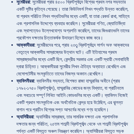
সুমেরীয়রা
: সুমেরীয়রা প্রায় ৪৫০০ খ্রিস্টপূর্বাব্দে বিশ্বের প্রথম নগর সভ্যতার
একটি সৃষ্টির কৃতিত্ব পেয়েছে। তারা কিউনিফর্ম লিখন পদ্ধতি উন্নত করেছিল,
যা প্রথম পরিচিত লিখন পদ্ধতিগুলির মধ্যে একটি, যা তারা রেকর্ড রাখা, সাহিত্য
এবং প্রশাসনিক উদ্দেশ্যে ব্যবহার করেছিল। সুমেরীয়রা গণিত, জ্যোতির্বিদ্যা
এবং স্থাপত্যেও উল্লেখযোগ্য অগ্রগতি করেছিল, তাদের জিগুরাতগুলি তাদের
প্রকৌশল দক্ষতার চিত্তাকর্ষক উদাহরণ হিসেবে কাজ করে।
আক্কাদীয়রা
: সুমেরীয়দের পরে, প্রায় ২৩৩ৄ খ্রিস্টপূর্বাব্দে সার্গন অফ আক্কাদের
নেতৃত্বে আক্কাদীয় সাম্রাজ্যের উত্থান ঘটে। এটি ইতিহাসের প্রথম
সাম্রাজ্যগুলির মধ্যে একটি ছিল, কেন্দ্রীয় সরকার এবং একটি স্থায়ী সেনাবাহিনী
দ্বারা চিহ্নিত। আক্কাদীয়রা সুমেরীয় লিখন ঐতিহ্য অব্যাহত রেখেছিল এবং
মেসোপটেমীয় সংস্কৃতিতে তাদের নিজস্ব অবদান রেখেছিল।
ব্যাবিলনীয়রা
: ব্যাবিলনীয় সভ্যতা, বিশেষত রাজা হাম্মুরাবির অধীনে (প্রায়
১৭৯২-১৭৫০ খ্রিস্টপূর্বাব্দ), হাম্মুরাবির কোডের জন্য বিখ্যাত, যা প্রাচীনতম
এবং সবচেয়ে সম্পূর্ণ লিখিত আইনি কোডগুলির মধ্যে একটি। ব্যাবিলন নিজেই
একটি প্রধান সাংস্কৃতিক এবং অর্থনৈতিক কেন্দ্র হয়ে উঠেছিল, এর ঝুলন্ত
বাগান পরে প্রাচীন বিশ্বের সপ্ত আশ্চর্যের মধ্যে গণ্য হয়েছিল।
অ্যাসিরীয়রা
: অ্যাসিরীয় সাম্রাজ্য, তার সামরিক দক্ষতা এবং প্রশাসনিক
দক্ষতার জন্য পরিচিত, ২৫তম শতাব্দী খ্রিস্টপূর্বাব্দ থেকে ৭ম শতাব্দী খ্রিস্টপূর্বাব্দ
পর্যন্ত একটি বিস্তৃত অঞ্চল নিয়ন্ত্রণ করেছিল। অ্যাসিরীয়রা বিস্তৃত সড়ক