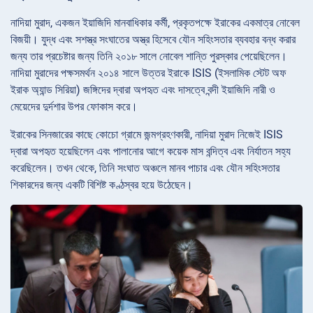
নাদিয়া মুরাদ, একজন ইয়াজিদি মানবাধিকার কর্মী, প্রকৃতপক্ষে ইরাকের একমাত্র নোবেল
বিজয়ী। যুদ্ধ এবং সশস্ত্র সংঘাতের অস্ত্র হিসেবে যৌন সহিংসতার ব্যবহার বন্ধ করার
জন্য তার প্রচেষ্টার জন্য তিনি ২০১৮ সালে নোবেল শান্তি পুরস্কার পেয়েছিলেন।
নাদিয়া মুরাদের পক্ষসমর্থন ২০১৪ সালে উত্তর ইরাকে ISIS (ইসলামিক স্টেট অফ
ইরাক অ্যান্ড সিরিয়া) জঙ্গিদের দ্বারা অপহৃত এবং দাসত্বে বন্দী ইয়াজিদি নারী ও
মেয়েদের দুর্দশার উপর ফোকাস করে।
ইরাকের সিনজারের কাছে কোচো গ্রামে জন্মগ্রহণকারী, নাদিয়া মুরাদ নিজেই ISIS
দ্বারা অপহৃত হয়েছিলেন এবং পালানোর আগে কয়েক মাস বন্দিত্ব এবং নির্যাতন সহ্য
করেছিলেন। তখন থেকে, তিনি সংঘাত অঞ্চলে মানব পাচার এবং যৌন সহিংসতার
শিকারদের জন্য একটি বিশিষ্ট কণ্ঠস্বর হয়ে উঠেছেন।