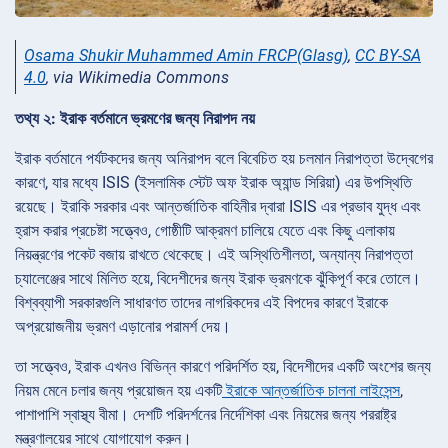
Osama Shukir Muhammed Amin FRCP(Glasg)
,
CC BY-SA
4.0
, via Wikimedia Commons
তথ্য ২: ইরাক বর্তমানে ভ্রমণের জন্য নিরাপদ নয়
ইরাক বর্তমানে পর্যটকদের জন্য অনিরাপদ বলে বিবেচিত হয় চলমান নিরাপত্তা উদ্বেগের
কারণে, যার মধ্যে ISIS (ইসলামিক স্টেট অফ ইরাক অ্যান্ড সিরিয়া) এর উপস্থিতি
রয়েছে। ইরাকি সরকার এবং আন্তর্জাতিক বাহিনীর দ্বারা ISIS এর প্রভাব যুদ্ধ এবং
হ্রাস করার প্রচেষ্টা সত্ত্বেও, গোষ্ঠীটি আক্রমণ চালিয়ে যেতে এবং কিছু এলাকায়
নিয়ন্ত্রণের পকেট বজায় রাখতে থেকেছে। এই অস্থিতিশীলতা, অন্যান্য নিরাপত্তা
চ্যালেঞ্জের সাথে মিলিত হয়ে, বিদেশীদের জন্য ইরাক ভ্রমণকে ঝুঁকিপূর্ণ করে তোলে।
বিশ্বব্যাপী সরকারগুলি সাধারণত তাদের নাগরিকদের এই বিপদের কারণে ইরাকে
অপ্রয়োজনীয় ভ্রমণ এড়ানোর পরামর্শ দেয়।
তা সত্ত্বেও, ইরাক এখনও বিভিন্ন কারণে পরিদর্শিত হয়, বিদেশীদের একটি অংশের জন্য
নিয়ম মেনে চলার জন্য প্রয়োজন হয় একটি
ইরাকে আন্তর্জাতিক চালনা লাইসেন্স
,
পাশাপাশি স্বাস্থ্য বীমা। দেশটি পরিদর্শনের নির্দেশিকা এবং নিয়মের জন্য পররাষ্ট্র
মন্ত্রণালয়ের সাথে যোগাযোগ করুন।