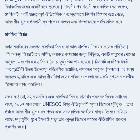
মিনারগুলির মধ্যে একটি করে তুলেছে। শতাব্দীর পর শতাব্দী ধরে ক্ষতিগ্রস্ত হলেও,
মসজিদটি একটি গুরুত্বপূর্ণ ঐতিহাসিক এবং স্থাপত্য নিদর্শন হিসেবে রয়ে গেছে,
আব্বাসীয় যুগের ইসলামী স্থাপত্যের মহত্ত্ব এবং উদ্ভাবনকে প্রতিফলিত করে।
মালভিয়া মিনার
মহান মসজিদের সংলগ্ন মালভিয়া মিনার, যা আল-মালভিয়া টাওয়ার নামেও পরিচিত।
এই অনন্য মিনারটি তার সর্পিল, নলাকার কাঠামোর জন্য চিহ্নিত, একটি শামুকের খোলের
অনুরূপ, এবং প্রায় ৫২ মিটার (১৭১ ফুট) উচ্চতায় রয়েছে। মিনারটি একটি কার্যকরী
এবং প্রতীকী উভয় উদ্দেশ্যে পরিবেশিত হয়েছিল, নামাজের আহ্বান (আজান) এর জন্য
ব্যবহৃত হয়েছিল এবং আব্বাসীয় খিলাফতের শক্তি ও প্রভাবের একটি দৃশ্যমান প্রতীক
হিসেবেও কাজ করেছিল।
উভয় কাঠামো, মহান মসজিদ এবং মালভিয়া মিনার, সামার্রার প্রত্নতাত্ত্বিক স্থানের
অংশ, ২০০৭ সাল থেকে UNESCO বিশ্ব ঐতিহ্যবাহী স্থান হিসেবে স্বীকৃত। তারা
ইরাকে আব্বাসীয় যুগের স্থাপত্য এবং সাংস্কৃতিক অর্জনের সাক্ষ্য হিসেবে দাঁড়িয়ে
আছে, মধ্যযুগীয় যুগে ইসলামী সভ্যতার কেন্দ্র হিসেবে শহরের ঐতিহাসিক গুরুত্ব
প্রদর্শন করে।