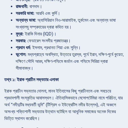
রাজধানী:
বাগদাদ।
সরকারি ভাষা:
আরবি এবং কুর্দি।
অন্যান্য ভাষা
: অ্যাসিরিয়ান নিও-আরামাইক, তুর্কমেন এবং অন্যান্য ভাষা
সংখ্যালঘু সম্প্রদায়ের দ্বারা কথিত হয়।
মুদ্রা:
ইরাকি দিনার (IQD)।
সরকার:
ফেডারেল সংসদীয় প্রজাতন্ত্র।
প্রধান ধর্ম:
ইসলাম, প্রধানত শিয়া এবং সুন্নি।
ভূগোল:
মধ্যপ্রাচ্যে অবস্থিত, উত্তরে তুরস্ক, পূর্বে ইরান, দক্ষিণ-পূর্বে কুয়েত,
দক্ষিণে সৌদি আরব, দক্ষিণ-পশ্চিমে জর্ডান এবং পশ্চিমে সিরিয়া দ্বারা
সীমানাবদ্ধ।
তথ্য ১: ইরাক প্রাচীন সভ্যতার এলাকা
ইরাক প্রাচীন সভ্যতার দোলনা, মানব ইতিহাসের কিছু প্রাচীনতম এবং সবচেয়ে
প্রভাবশালী সংস্কৃতির আবাসস্থল। ঐতিহাসিকভাবে মেসোপটেমিয়া নামে পরিচিত, যার
অর্থ “নদীদুটির মধ্যবর্তী ভূমি” (টিগ্রিস ও ইউফ্রেটিস নদীর উল্লেখ), এই অঞ্চলে
অসংখ্য শক্তিশালী সভ্যতার উত্থান ঘটেছিল যা আধুনিক সমাজের অনেক দিকের
ভিত্তি স্থাপন করেছিল।