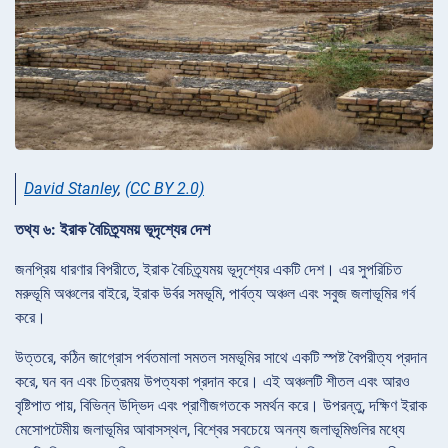
David Stanley
,
(CC BY 2.0)
তথ্য ৬: ইরাক বৈচিত্র্যময় ভূদৃশ্যের দেশ
জনপ্রিয় ধারণার বিপরীতে, ইরাক বৈচিত্র্যময় ভূদৃশ্যের একটি দেশ। এর সুপরিচিত
মরুভূমি অঞ্চলের বাইরে, ইরাক উর্বর সমভূমি, পার্বত্য অঞ্চল এবং সবুজ জলাভূমির গর্ব
করে।
উত্তরে, কঠিন জাগ্রোস পর্বতমালা সমতল সমভূমির সাথে একটি স্পষ্ট বৈপরীত্য প্রদান
করে, ঘন বন এবং চিত্রময় উপত্যকা প্রদান করে। এই অঞ্চলটি শীতল এবং আরও
বৃষ্টিপাত পায়, বিভিন্ন উদ্ভিদ এবং প্রাণীজগতকে সমর্থন করে। উপরন্তু, দক্ষিণ ইরাক
মেসোপটেমীয় জলাভূমির আবাসস্থল, বিশ্বের সবচেয়ে অনন্য জলাভূমিগুলির মধ্যে