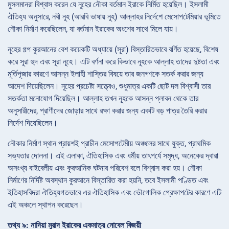
মুসলমানরা বিশ্বাস করেন যে নূহের নৌকা বর্তমান ইরাকে নির্মিত হয়েছিল। ইসলামী
ঐতিহ্য অনুসারে, নবী নূহ (আরবি ভাষায় নূহ) আল্লাহর নির্দেশে মেসোপটেমিয়ার ভূমিতে
নৌকা নির্মাণ করেছিলেন, যা বর্তমান ইরাকের অংশের সাথে মিলে যায়।
নূহের গল্প কুরআনের বেশ কয়েকটি অধ্যায়ে (সূরা) বিস্তারিতভাবে বর্ণিত হয়েছে, বিশেষ
করে সূরা হুদ এবং সূরা নূহে। এটি বর্ণনা করে কিভাবে নূহকে আল্লাহ তাদের দুষ্টতা এবং
মূর্তিপূজার কারণে আসন্ন ইলাহী শাস্তির বিষয়ে তার জনগণকে সতর্ক করার জন্য
আদেশ দিয়েছিলেন। নূহের প্রচেষ্টা সত্ত্বেও, শুধুমাত্র একটি ছোট দল বিশ্বাসী তার
সতর্কতা মনোযোগ দিয়েছিল। আল্লাহ তখন নূহকে আসন্ন প্লাবন থেকে তার
অনুসারীদের, প্রাণীদের জোড়ার সাথে রক্ষা করার জন্য একটি বড় পাত্র তৈরি করার
নির্দেশ দিয়েছিলেন।
নৌকার নির্মাণ স্থান প্রায়শই প্রাচীন মেসোপটেমীয় অঞ্চলের সাথে যুক্ত, প্রাথমিক
সভ্যতার দোলনা। এই এলাকা, ঐতিহাসিক এবং ধর্মীয় তাৎপর্যে সমৃদ্ধ, অনেকের দ্বারা
অসংখ্য বাইবেলীয় এবং কুরআনিক ঘটনার পরিবেশ বলে বিশ্বাস করা হয়। নৌকা
নির্মাণের নির্দিষ্ট অবস্থান কুরআনে বিস্তারিত করা হয়নি, তবে ইসলামী পণ্ডিত এবং
ইতিহাসবিদরা ঐতিহ্যগতভাবে এর ঐতিহাসিক এবং ভৌগোলিক প্রেক্ষাপটের কারণে এটি
এই অঞ্চলে স্থাপন করেছেন।
তথ্য ৯: নাদিয়া মুরাদ ইরাকের একমাত্র নোবেল বিজয়ী