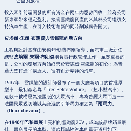
公里的旅程。
投入牽引前驅開發的所有資金在兩年內悉數回收，並為公司
新東家帶來穩定盈利。接管雪鐵龍資產的米其林公司繼續支
持汽車生產，在引入技術創新的同時削減廣告開支。
皮埃爾-朱爾·布朗傑與雪鐵龍的新方向
工程與設計團隊由安德烈·勒費布爾領導，而汽車工廠新任
總監
皮埃爾-朱爾·布朗傑
則負責行政管理工作。至關重要的
是，公司的發展方向始終忠於安德烈·雪鐵龍的初心：為普
通大眾打造平易近人、富有創新精神的汽車。
1937年，雪鐵龍的設計師發布了一個大膽新項目的首批原
型車，最初命名為「Très Petite Voiture」（超小型汽車）。
這款車被構思為法國版的大眾汽車，專為普羅大眾而造——
法國民眾親切地以其謙遜的引擎馬力稱之為
「兩馬力」
（Deux chevaux）
。
在
1948年巴黎車展
上亮相的雪鐵龍2CV，成為該品牌銷量最
佳、壽命最長的車型。這款標誌性汽車的重要資料如下：