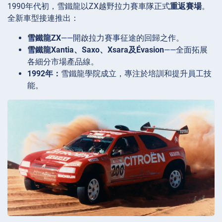
1990年代初，雪鐵龍以ZX越野拉力賽車隊正式
重返賽場
。
全新車型接連推出：
雪鐵龍ZX
——開啟拉力賽事征途的回歸之作。
雪鐵龍Xantia、Saxo、Xsara及Évasion
——全面拓展
各細分市場產品線。
1992年：
雪鐵龍學院成立，專注於培訓和提升員工技
能。