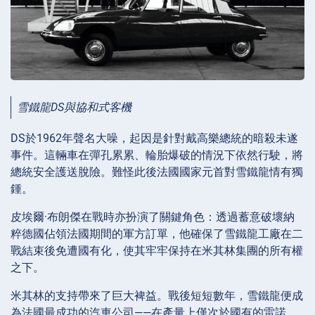
雪鐵龍DS與協和式客機
DS於1962年聲名大噪，起因是針對戴高樂總統的暗殺未遂
事件。這輛車在彈孔累累、輪胎爆破的情況下依然行駛，將
總統安全護送脫險。難怪此後法國國家元首對雪鐵龍情有獨
鍾。
皮埃爾·布朗傑在戰時亦扮演了關鍵角色：透過蓄意破壞納
粹德國佔領法國期間的軍方訂單，他確保了雪鐵龍工廠在二
戰結束後免遭國有化，使其牢牢保持在米其林集團的所有權
之下。
米其林的支持帶來了巨大裨益。戰後短短數年，雪鐵龍便成
為法國最成功的汽車公司——在產量上僅次於國有的雷諾。