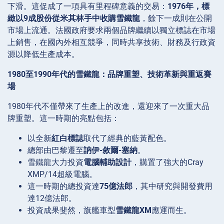
下滑。這促成了一項具有里程碑意義的交易：
1976年，標
緻以9成股份從米其林手中收購雪鐵龍
，餘下一成則在公開
市場上流通。法國政府要求兩個品牌繼續以獨立標誌在市場
上銷售，在國內外相互競爭，同時共享技術、財務及行政資
源以降低生產成本。
1980至1990年代的雪鐵龍：品牌重塑、技術革新與重返賽
場
1980年代不僅帶來了生產上的改進，還迎來了一次重大品
牌重塑。這一時期的亮點包括：
以全新
紅白標誌
取代了經典的藍黃配色。
總部由巴黎遷至
訥伊-敘爾-塞納
。
雪鐵龍大力投資
電腦輔助設計
，購置了強大的Cray
XMP/14超級電腦。
這一時期的總投資達
75億法郎
，其中研究與開發費用
達12億法郎。
投資成果斐然，旗艦車型
雪鐵龍XM
應運而生。