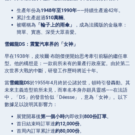
生產年份為
1948年至1990年
——持續生產逾42年。
累計生產超過
510萬輛
。
被暱稱為
「輪子上的雨傘」
，成為法國版的金龜車：
簡單、實惠、深受大眾喜愛。
雪鐵龍DS：震驚汽車界的「女神」
早在1938年，皮埃爾·布朗傑便開始思考牽引前驅的繼任車
型。他的構想是：一款前所未有的量產行政座駕。由於第二
次世界大戰的中斷，研發工作歷時將近十年。
當
雪鐵龍DS
於1955年4月終於公諸於世，頓時引發轟動。其
未來主義造型前所未見，而車名本身亦頗具靈感——在法語
中，「DS」的發音恰似「Déesse」，意為「女神」。以下
數據足以說明其影響力：
展覽開幕後
第一個小時
內即收到
800份訂單
。
首日結束時訂單達
約12,000份
。
首周內訂單累計達
約80,000份
。