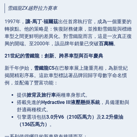
雪鐵龍ZX越野拉力賽車
1997年，
讓-馬丁·福爾茲
出任首席執行官，成為一個重要的
轉捩點。他的策略是：恢復財務健康，並推動雪鐵龍與標緻
車型之間更鮮明的差異化。對雪鐵龍而言，這是一次真正復
興的開端。至2000年，該品牌年銷量已突破
百萬輛
。
21世紀的雪鐵龍：創新、跨界車型與百年慶典
新千年伊始，
雪鐵龍C5
在巴黎車展上隆重亮相，為新世紀
揭開精彩序幕。這款車型標誌著品牌回歸字母數字命名慣
例，並配備了豐富功能：
提供
掀背及旅行車
兩種車身形式。
搭載先進的
Hydractive III液壓懸掛系統
，具備運動與
舒適兩種模式。
引擎選項包括
3.0升V6（210匹馬力）
及
2.2升柴油
（136匹馬力）
。
一系列值得矚目的新車發布接踵而至：