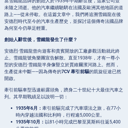
當雪鐵龍品牌的創始人於1935年中期辭世後，這家公司並
未隨之消逝。他的汽車繼續馳騁在法國及歐洲其他地區的道
路上——從未停歇。在這篇文章中，我們將追溯雪鐵龍在後
安德烈時代至今的汽車生產歷史，並探討這個傳奇法國品牌
為何至今仍舉足輕重。
創始人辭世後，雪鐵龍發生了什麼？
安德烈·雪鐵龍曾向遊客和貴賓開放的工廠參觀活動就此終
止。雪鐵龍號角樂團宣告解散。直至1938年，才有一尊小
型的安德烈·雪鐵龍半身像豎立於賈維爾濱河路上。然而，
生產從未中斷——因為傳奇的
7CV 牽引前驅
的凱旋征途已然
開啟。
牽引前驅車型迅速嶄露頭角，躋身二十世紀十大最佳汽車之
列。其早期戰績足以說明一切：
1935年6月：
牽引前驅完成了汽車環法之旅，在77小
時內穿越法國和比利時，行程逾5,000公里。
1935年10月：
以81小時完成巴黎至莫斯科往返5,400