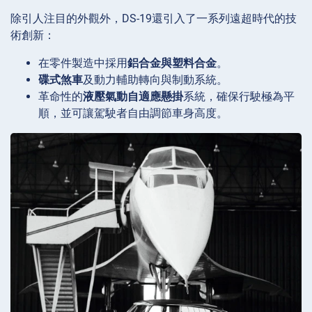
除引人注目的外觀外，DS-19還引入了一系列遠超時代的技
術創新：
在零件製造中採用
鋁合金與塑料合金
。
碟式煞車
及動力輔助轉向與制動系統。
革命性的
液壓氣動自適應懸掛
系統，確保行駛極為平
順，並可讓駕駛者自由調節車身高度。