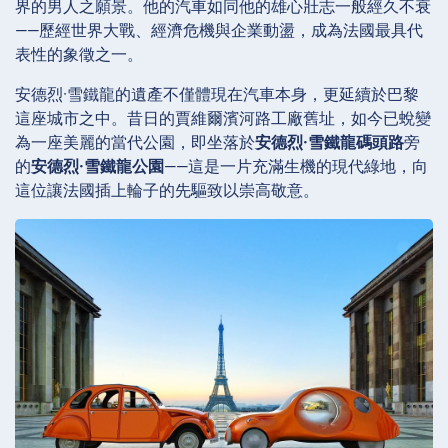
界的男人之願景。他的汽車如同他的雄心壯志一般經久不衰
——歷經世界大戰、經濟危機與企業動盪，成為法國最具代
表性的象徵之一。
安德烈·雪鐵龍的遺產不僅體現在汽車本身，更延續於巴黎
這座城市之中。昔日的賈維爾濱河路工廠舊址，如今已蛻變
為一座美麗的當代公園，即坐落於
安德烈·雪鐵龍碼頭路
旁
的
安德烈·雪鐵龍公園
——這是一片充滿生機的現代綠地，向
這位讓法國插上輪子的先驅致以崇高敬意。