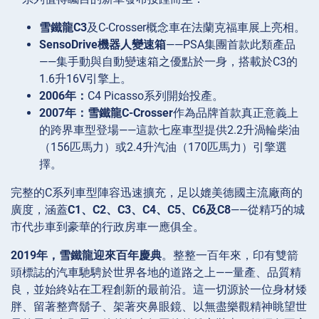
雪鐵龍C3
及C-Crosser概念車在法蘭克福車展上亮相。
SensoDrive機器人變速箱
——PSA集團首款此類產品
——集手動與自動變速箱之優點於一身，搭載於C3的
1.6升16V引擎上。
2006年：
C4 Picasso系列開始投產。
2007年：
雪鐵龍C-Crosser
作為品牌首款真正意義上
的跨界車型登場——這款七座車型提供2.2升渦輪柴油
（156匹馬力）或2.4升汽油（170匹馬力）引擎選
擇。
完整的C系列車型陣容迅速擴充，足以媲美德國主流廠商的
廣度，涵蓋
C1、C2、C3、C4、C5、C6及C8
——從精巧的城
市代步車到豪華的行政房車一應俱全。
2019年，雪鐵龍迎來百年慶典
。整整一百年來，印有雙箭
頭標誌的汽車馳騁於世界各地的道路之上——量產、品質精
良，並始終站在工程創新的最前沿。這一切源於一位身材矮
胖、留著整齊鬍子、架著夾鼻眼鏡、以無盡樂觀精神眺望世