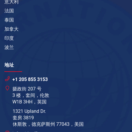
意大利
法国
泰国
加拿大
印度
波兰
地址
+1 205 855 3153
摄政街 207 号
3 楼，套间，伦敦
W1B 3HH，英国
1321 Upland Dr.
套房 3819
休斯敦，德克萨斯州 77043，美国