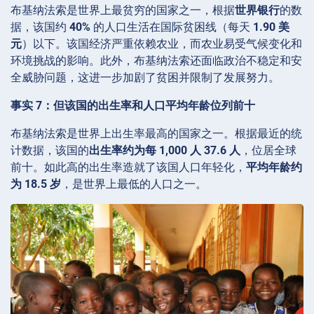
布基纳法索是世界上最贫穷的国家之一，根据
世界银行
的数
据，该国约
40%
的人口生活在国际贫困线（每天
1.90 美
元
）以下。该国经济严重依赖农业，而农业易受气候变化和
环境挑战的影响。此外，布基纳法索还面临政治不稳定和安
全威胁问题，这进一步加剧了贫困并限制了发展努力。
事实 7：但该国的出生率和人口平均年龄位列前十
布基纳法索是世界上出生率最高的国家之一。根据最近的统
计数据，该国的
出生率约为每 1,000 人 37.6 人
，位居全球
前十。如此高的出生率造就了该国人口年轻化，
平均年龄约
为 18.5 岁
，是世界上最低的人口之一。