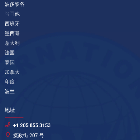
波多黎各
马耳他
西班牙
墨西哥
意大利
法国
泰国
加拿大
印度
波兰
地址
+1 205 855 3153
摄政街 207 号