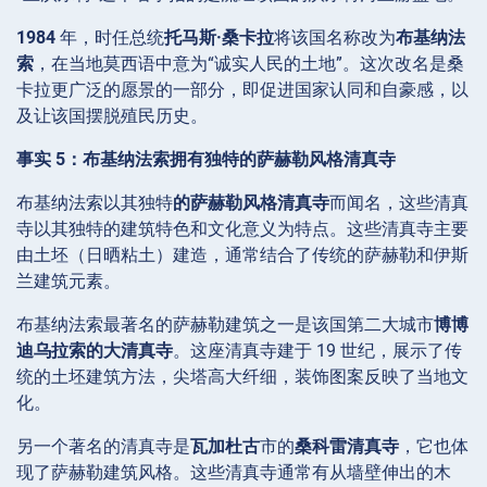
1984
年，时任总统
托马斯·桑卡拉
将该国名称改为
布基纳法
索
，在当地莫西语中意为“诚实人民的土地”。这次改名是桑
卡拉更广泛的愿景的一部分，即促进国家认同和自豪感，以
及让该国摆脱殖民历史。
事实 5：布基纳法索拥有独特的萨赫勒风格清真寺
布基纳法索以其独特
的萨赫勒风格清真寺
而闻名，这些清真
寺以其独特的建筑特色和文化意义为特点。这些清真寺主要
由土坯（日晒粘土）建造，通常结合了传统的萨赫勒和伊斯
兰建筑元素。
布基纳法索最著名的萨赫勒建筑之一是该国第二大城市
博博
迪乌拉索的大清真寺
。这座清真寺建于 19 世纪，展示了传
统的土坯建筑方法，尖塔高大纤细，装饰图案反映了当地文
化。
另一个著名的清真寺是
瓦加杜古
市的
桑科雷清真寺
，它也体
现了萨赫勒建筑风格。这些清真寺通常有从墙壁伸出的木