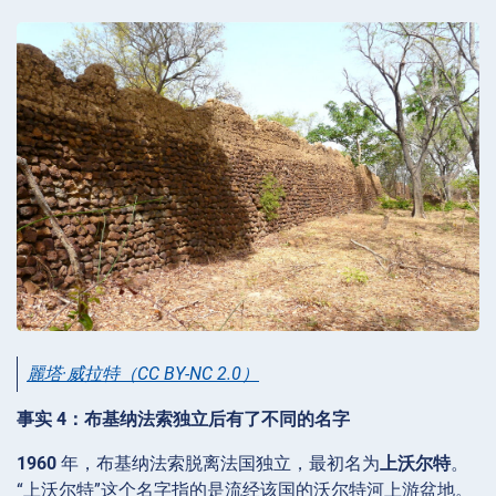
麗塔·威拉特
（CC BY-NC 2.0）
事实 4：布基纳法索独立后有了不同的名字
1960
年，布基纳法索脱离法国独立，最初名为
上沃尔特
。
“上沃尔特”这个名字指的是流经该国的沃尔特河上游盆地。