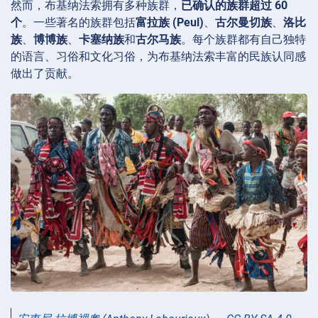
然而，布基纳法索拥有多种族群，
已确认的族群超过 60
个
。一些著名的族群包括
富拉族 (Peul)
、
古尔曼切族
、
洛比
族
、
博博族
、
卡塞纳族
和
古尔马族
。每个族群都有自己独特
的语言、习俗和文化习俗，为布基纳法索丰富的民族认同感
做出了贡献。