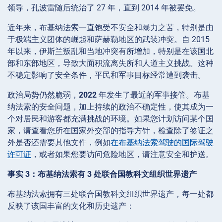
领导，孔波雷随后统治了 27 年，直到 2014 年被罢免。
近年来，布基纳法索一直饱受不安全和暴力之苦，特别是由
于极端主义团体的崛起和萨赫勒地区的武装冲突。自 2015
年以来，伊斯兰叛乱和当地冲突有所增加，特别是在该国北
部和东部地区，导致大面积流离失所和人道主义挑战。这种
不稳定影响了安全条件，平民和军事目标经常遭到袭击。
政治局势仍然脆弱，
2022
年发生了最近的军事接管。布基
纳法索的安全问题，加上持续的政治不确定性，使其成为一
个对居民和游客都充满挑战的环境。如果您计划访问某个国
家，请查看您所在国家外交部的指导方针，检查除了签证之
外是否还需要其他文件，例如
在布基纳法索驾驶的国际驾驶
许可证
，或者如果您要访问危险地区，请注意安全和护送。
事实 3：布基纳法索有 3 处联合国教科文组织世界遗产
布基纳法索拥有三处联合国教科文组织世界遗产，每一处都
反映了该国丰富的文化和历史遗产：