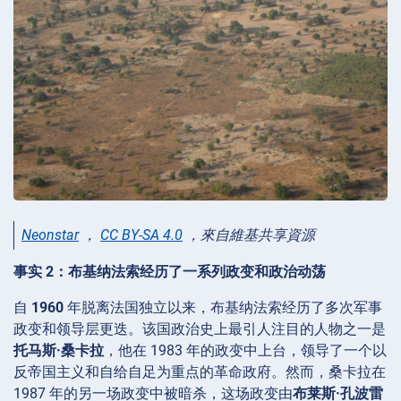
Neonstar
，
CC BY-SA 4.0
，來自維基共享資源
事实 2：布基纳法索经历了一系列政变和政治动荡
自
1960
年脱离法国独立以来，布基纳法索经历了多次军事
政变和领导层更迭。该国政治史上最引人注目的人物之一是
托马斯·桑卡拉
，他在 1983 年的政变中上台，领导了一个以
反帝国主义和自给自足为重点的革命政府。然而，桑卡拉在
1987 年的另一场政变中被暗杀，这场政变由
布莱斯·孔波雷