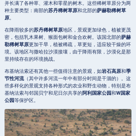
并长满了各种草、灌木和零星的树木。这些稀树草原分为两
种主要类型：南部的
苏丹稀树草原
和北部的
萨赫勒稀树草
原
。
在降雨较多的
苏丹稀树草原
地区，景观更加绿色，植被更茂
密，包括乳木果树、猴面包树和金合欢树。该国北部的
萨赫
勒稀树草原
更加干旱，植被稀疏，草更短，适应较干燥的环
境。该地区与撒哈拉沙漠接壤，由于降雨有限，沙漠化是那
里持续存在的环境挑战。
布基纳法索还有其他一些值得注意的景观，如
岩石高原
和
季
节性河流
（其中许多河流一年中有部分时间是干涸的）。这
些多样化的景观支持各种形式的农业和野生动物，特别是布
基纳法索与邻国贝宁和尼日尔共享的
阿利国家公园
和
W国家
公园
等保护区。