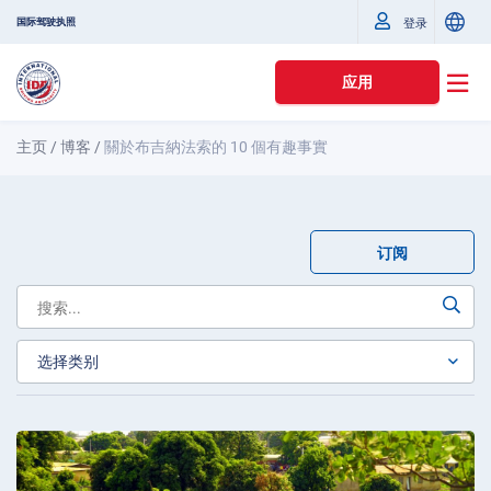
国际驾驶执照
登录
应用
主页
/
博客
/
關於布吉納法索的 10 個有趣事實
订阅