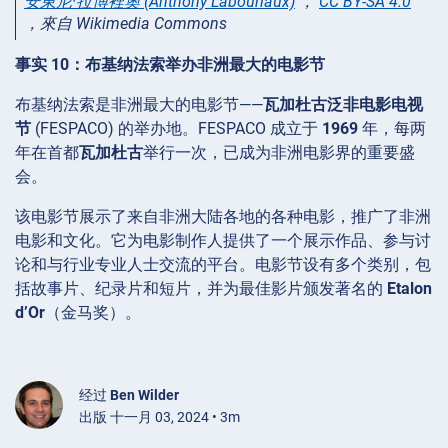
安東尼·拉博裡奧 (Anthony Labouriaux)
，
CC BY-SA 4.0
，來自 Wikimedia Commons
事实 10：布基纳法索举办非洲最大的电影节
布基纳法索是非洲最大的电影节——
瓦加杜古泛非电影电视
节
(FESPACO) 的举办地。FESPACO 成立于
1969
年，每两
年在首都
瓦加杜古
举行一次，已成为非洲电影界的重要盛
会。
该电影节展示了来自非洲大陆各地的各种电影，推广了非洲
电影和文化。它为电影制作人提供了一个展示作品、参与讨
论和与行业专业人士交流的平台。电影节设有多个类别，包
括故事片、纪录片和短片，并为最佳影片颁发著名的
Etalon
d’Or
（金马奖）。
经过
Ben Wilder
出版 十一月 03, 2024 • 3m