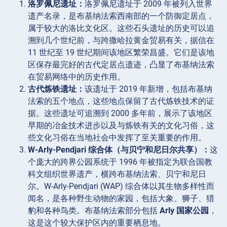
洛罗佩尼遗址：
洛罗佩尼遗址于 2009 年被列入世界
遗产名录，是布基纳法索西南部的一个防御定居点，
属于较大的洛比文化区。这些石头遗址的历史可以追
溯到几个世纪前，与跨撒哈拉黄金贸易有关，据信在
11 世纪至 19 世纪期间该地区繁荣昌盛。它们是该地
区保存最完好的古代定居点遗迹，凸显了布基纳法索
在贸易网络中的历史作用。
古代炼铁遗址：
该遗址于 2019 年新增，包括布基纳
法索的五个地点，这些地点保留了古代炼铁技术的证
据。这些遗址可追溯到 2000 多年前，展示了该地区
早期的冶金技术进步以及与炼铁有关的文化习俗，这
些文化习俗在当地社会中发挥了至关重要的作用。
W-Arly-Pendjari 综合体（与贝宁和尼日尔共享）：
这
个庞大的跨界公园系统于 1996 年被指定为联合国教
科文组织世界遗产，横跨布基纳法索、贝宁和尼日
尔。W-Arly-Pendjari (WAP) 综合体以其生物多样性而
闻名，是各种野生动物的家园，包括大象、狮子、猎
豹和各种鸟类。布基纳法索部分包括
Arly 国家公园
，
这是这个较大保护区内的重要栖息地。