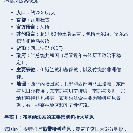
布基纳法索概况：
人口：
约2350万人。
首都：
瓦加杜古。
官方语言：
法语。
其他语言：
超过 60 种土著语言，包括摩尔语、富尔富
德语和迪乌拉语。
货币：
西非法郎 (XOF)。
政府：
半总统共和国（尽管近年来经历了政治不稳
定）。
主要宗教：
伊斯兰教和基督教，以及传统的非洲信
仰。
地理：
西非内陆国家，北部和西部与马里接壤，东部
与尼日尔接壤，东南部与贝宁接壤，南部与多哥、加
纳和科特迪瓦接壤。布基纳法索主要为稀树草原景
观，有一些森林地区和季节性河流。
事实 1：布基纳法索的主要景观包括大草原
该国的主要特征是
热带稀树草原
，覆盖了该国大部分地形，