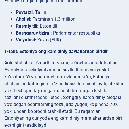
Estoniya haqida qisqacha ma’lumotlar:
Poytaxti:
Tallin
Aholisi:
Taxminan 1.3 million
Rasmiy tili:
Eston tili
Boshqaruv tizimi:
Parlamentar respublika
Valyutasi:
Yevro (EUR)
1-fakt: Estoniya eng kam diniy davlatlardan biridir
Aniq statistika o’zgarib tursa-da, so’rovlar va tadqiqotlar
Estoniyada sekulyarizmning sezilarli tendensiyasini
ko’rsatadi. Yevrobarometr so’rovlariga ko’ra, Estoniya
aholisining katta qismi o’zini dinsiz deb hisoblaydi, ateistlar
yoki hech qanday dinga mansub bo’lmagan kishilar
sezilarli qismni tashkil etadi. So’nggi yillarda diniy aloqasi
yo’q degan odamlarning foizi juda yuqori, ko’pincha 70%
yoki undan ko’proqni tashkil etadi. Bu raqamlar
Estoniyaning dunyoda eng kam diniy mamlakatlardan biri
ekanligini tasdiqlaydi.