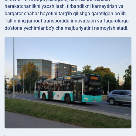
harakatchanlikni yaxshilash, tirbandlikni kamaytirish va
barqaror shahar hayotini targ’ib qilishga qaratilgan bo’lib,
Tallinning jamoat transportida innovatsion va fuqarolarga
do’stona yechimlar bo’yicha majburiyatini namoyish etadi.