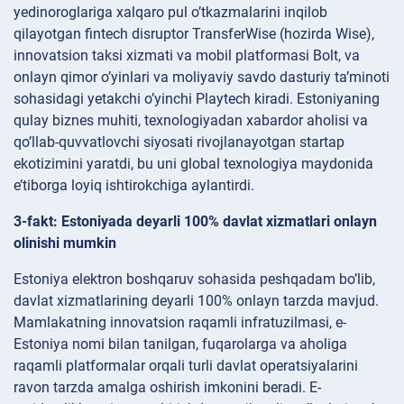
yedinoroglariga xalqaro pul o’tkazmalarini inqilob
qilayotgan fintech disruptor TransferWise (hozirda Wise),
innovatsion taksi xizmati va mobil platformasi Bolt, va
onlayn qimor o’yinlari va moliyaviy savdo dasturiy ta’minoti
sohasidagi yetakchi o’yinchi Playtech kiradi. Estoniyaning
qulay biznes muhiti, texnologiyadan xabardor aholisi va
qo’llab-quvvatlovchi siyosati rivojlanayotgan startap
ekotizimini yaratdi, bu uni global texnologiya maydonida
e’tiborga loyiq ishtirokchiga aylantirdi.
3-fakt: Estoniyada deyarli 100% davlat xizmatlari onlayn
olinishi mumkin
Estoniya elektron boshqaruv sohasida peshqadam bo’lib,
davlat xizmatlarining deyarli 100% onlayn tarzda mavjud.
Mamlakatning innovatsion raqamli infratuzilmasi, e-
Estoniya nomi bilan tanilgan, fuqarolarga va aholiga
raqamli platformalar orqali turli davlat operatsiyalarini
ravon tarzda amalga oshirish imkonini beradi. E-