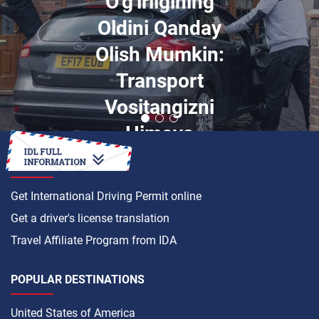
O'g'irligining
Oldini Qanday
Olish Mumkin:
Transport
Vositangizni
Himoya
Qilishning 5 Usuli
HOW TO
Get International Driving Permit online
Get a driver's license translation
Travel Affiliate Program from IDA
POPULAR DESTINATIONS
United States of America