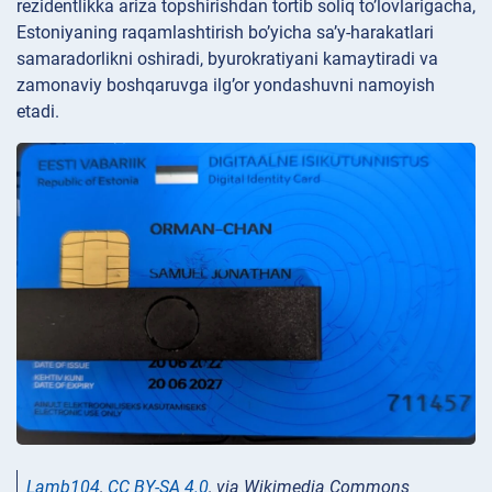
rezidentlikka ariza topshirishdan tortib soliq to’lovlarigacha,
Estoniyaning raqamlashtirish bo’yicha sa’y-harakatlari
samaradorlikni oshiradi, byurokratiyani kamaytiradi va
zamonaviy boshqaruvga ilg’or yondashuvni namoyish
etadi.
Lamb104
,
CC BY-SA 4.0
, via Wikimedia Commons