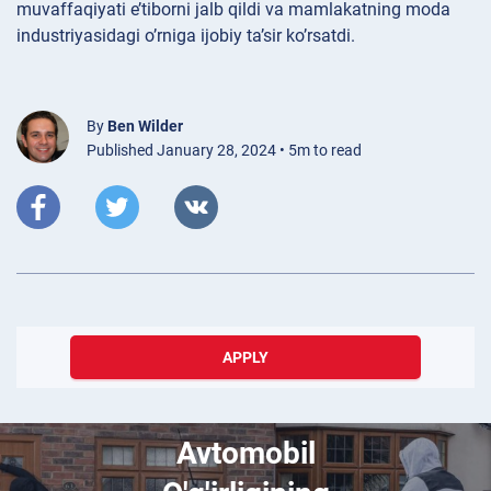
muvaffaqiyati e’tiborni jalb qildi va mamlakatning moda
industriyasidagi o’rniga ijobiy ta’sir ko’rsatdi.
By
Ben Wilder
Published January 28, 2024 • 5m to read
APPLY
July 08, 2021
Kalitsiz
Avtomobil