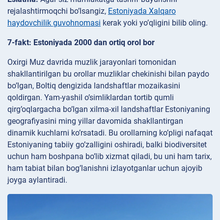
rejalashtirmoqchi bo’lsangiz,
Estoniyada Xalqaro
haydovchilik guvohnomasi
kerak yoki yo’qligini bilib oling.
7-fakt: Estoniyada 2000 dan ortiq orol bor
Oxirgi Muz davrida muzlik jarayonlari tomonidan
shakllantirilgan bu orollar muzliklar chekinishi bilan paydo
bo’lgan, Boltiq dengizida landshaftlar mozaikasini
qoldirgan. Yam-yashil o’simliklardan tortib qumli
qirg’oqlargacha bo’lgan xilma-xil landshaftlar Estoniyaning
geografiyasini ming yillar davomida shakllantirgan
dinamik kuchlarni ko’rsatadi. Bu orollarning ko’pligi nafaqat
Estoniyaning tabiiy go’zalligini oshiradi, balki biodiversitet
uchun ham boshpana bo’lib xizmat qiladi, bu uni ham tarix,
ham tabiat bilan bog’lanishni izlayotganlar uchun ajoyib
joyga aylantiradi.