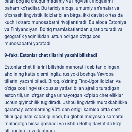
bilan bog’liq chuqur madaniy va lingvistik aloqalarni
baham ko’radilar. Bu tarixiy aloqa, umumiy an’analar va
o’xshash lingvistik ildizlar bilan birga, ikki davlat o’rtasida
kuchli o’zaro munosabatni rivojlantiradi. Bu aloqa Estoniya
va Finlyandiyani Boltiq mamlakatlaridan ajratib turadi va
geografik yaqinlikdan ustun bo’lgan o’ziga xos
munosabatni yaratadi.
9-fakt: Estonlar chet tillarini yaxshi bilishadi
Estonlar chet tillarini bilishda mahoratli deb tan olingan,
aholining katta qismi ingliz, rus yoki boshqa Yevropa
tillarini yaxshi biladi. Biroq, o’zining Fino-Ugor ildizlari va
o’ziga xos lingvistik xususiyatlari bilan ajralib turadigan
eston tili, uni o’rganishga urinayotgan ko’plab chet elliklar
uchun qiyinchilik tug’diradi. Ushbu lingvistik murakkablikka
qaramay, estonlarning 90% dan ortig’i kamida bitta chet
tilini gapirishi xabar qilinadi, bu global miqyosda samarali
muloqotga hissa qo’shadi va ushbu Boltiq davlatida ko’p
tilli muhitni rivojlantiradi.