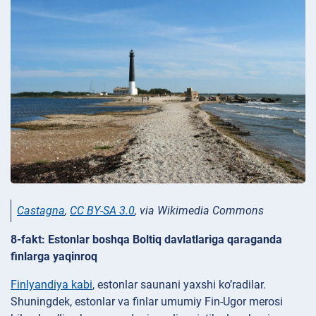
Castagna
,
CC BY-SA 3.0
, via Wikimedia Commons
8-fakt: Estonlar boshqa Boltiq davlatlariga qaraganda
finlarga yaqinroq
Finlyandiya kabi
, estonlar saunani yaxshi ko’radilar.
Shuningdek, estonlar va finlar umumiy Fin-Ugor merosi