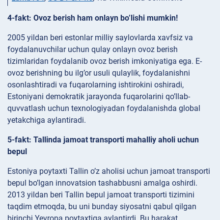
4-fakt: Ovoz berish ham onlayn bo’lishi mumkin!
2005 yildan beri estonlar milliy saylovlarda xavfsiz va
foydalanuvchilar uchun qulay onlayn ovoz berish
tizimlaridan foydalanib ovoz berish imkoniyatiga ega. E-
ovoz berishning bu ilg’or usuli qulaylik, foydalanishni
osonlashtiradi va fuqarolarning ishtirokini oshiradi,
Estoniyani demokratik jarayonda fuqarolarini qo’llab-
quvvatlash uchun texnologiyadan foydalanishda global
yetakchiga aylantiradi.
5-fakt: Tallinda jamoat transporti mahalliy aholi uchun
bepul
Estoniya poytaxti Tallin o’z aholisi uchun jamoat transporti
bepul bo’lgan innovatsion tashabbusni amalga oshirdi.
2013 yildan beri Tallin bepul jamoat transporti tizimini
taqdim etmoqda, bu uni bunday siyosatni qabul qilgan
birinchi Yevropa poytaxtiga aylantirdi. Bu harakat