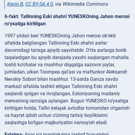
Kevin.B
,
CC BY-SA 4.0
, via Wikimedia Commons
6-fakt: Tallinning Eski shahri YUNESKOning Jahon merosi
ro’yxatiga kiritilgan
1997 yildan beri YUNESKOning Jahon merosi ob’ekti
sifatida belgilangan Tallinning Eski shahri asrlar
davomidagi tarixga ajoyib sayohatdir. O’rta asrlarga borib
taqaladigan bu ajoyib darajada yaxshi saqlangan mahalla
toshli ko’chalar va mashhur diqqatga sazovor joylar,
jumladan, ulkan Toompea qal’asi va maftunkor Aleksandr
Nevskiy Sobori bilan mashhur. 13-asrda Ganza savdo
markazi sifatida tashkil etilgan Tallinning Eski shahri
saqlanib qolgan va rivojlangan, Estoniyaning madaniy
merosining ramziga aylangan. Bugun YUNESKO ro’yxatiga
kiritilgan holda, Tallin kelajak avlodlar tomonidan o’rganish
va hayrat qilish uchun o’zining tarixiy boyliklarini
saqlashga bo’lgan majburiyatini namoyish etadi.
Eslatma:
Agar siz mamlakatga tashrif buyurishni