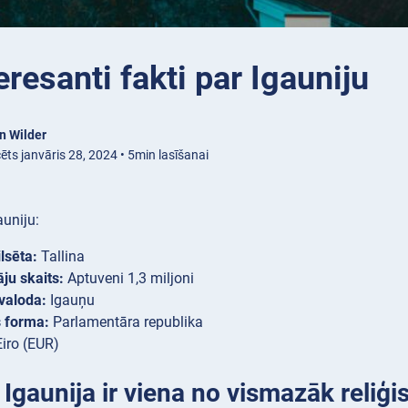
eresanti fakti par Igauniju
n Wilder
ēts janvāris 28, 2024 • 5min lasīšanai
auniju:
lsēta:
Tallina
āju skaits:
Aptuveni 1,3 miljoni
 valoda:
Igauņu
s forma:
Parlamentāra republika
iro (EUR)
 Igaunija ir viena no vismazāk reliģ