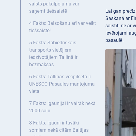
valsts pakalpojumu var
Lai gan precīz
saņemt tiešsaistē
Saskaņā ar Eir
4 Fakts: Balsošanu arī var veikt
saistīti ne ar 
tiešsaistē!
ievērojami aug
pasaulē.
5 Fakts: Sabiedriskais
transports vietējiem
iedzīvotājiem Tallinā ir
bezmaksas
6 Fakts: Tallinas vecpilsēta ir
UNESCO Pasaules mantojuma
vieta
7 Fakts: Igaunijai ir vairāk nekā
2000 salu
8 Fakts: Igauņi ir tuvāki
somiem nekā citām Baltijas