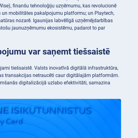
d Wise), finanšu tehnoloģiju uzņēmumu, kas revolucionē
s un mobilitātes pakalpojumu platformu; un Playtech,
matūras nozarē. Igaunijas labvēlīgā uzņēmējdarbības
laukstošu jaunuzņēmumu ekosistēmu, padarot to par
pojumu var saņemt tiešsaistē
ami tiešsaistē. Valsts inovatīvā digitālā infrastruktūra,
as transakcijas netraucēti caur digitālajām platformām.
mšanās digitalizācijā uzlabo efektivitāti, samazina