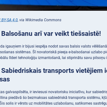
 BY-SA 4.0
, via Wikimedia Commons
 Balsošanu arī var veikt tiešsaistē!
a igauņiem ir bijusi iespēja nodot savas balsis valsts vēlēšanā
lsošanas sistēmas. Šī novatoriskā pieeja e-balsošanai uzlabo pie
obālu līderi tehnoloģiju izmantošanā, lai stiprinātu savu pilsoņ
 Sabiedriskais transports vietējiem i
sas
ijas galvaspilsēta, ir ieviesusi novatorisku iniciatīvu, kur sabie
llina piedāvā šo bezmaksas sabiedriskā transporta sistēmu, kļū
 Šis solis ir vērsts uz mobilitātes uzlabošanu, satiksmes sastr