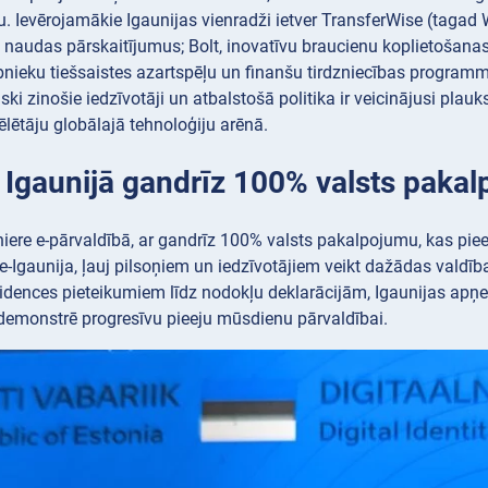
u. Ievērojamākie Igaunijas vienradži ietver TransferWise (taga
 naudas pārskaitījumus; Bolt, inovatīvu braucienu koplietošana
bnieku tiešsaistes azartspēļu un finanšu tirdzniecības program
iski zinošie iedzīvotāji un atbalstošā politika ir veicinājusi p
lētāju globālajā tehnoloģiju arēnā.
: Igaunijā gandrīz 100% valsts pakal
oniere e-pārvaldībā, ar gandrīz 100% valsts pakalpojumu, kas pieej
-Igaunija, ļauj pilsoņiem un iedzīvotājiem veikt dažādas valdīb
idences pieteikumiem līdz nodokļu deklarācijām, Igaunijas apņe
 demonstrē progresīvu pieeju mūsdienu pārvaldībai.