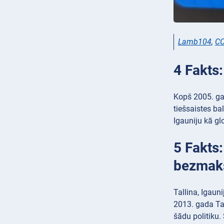
Lamb104
,
CC
4 Fakts:
Kopš 2005. gad
tiešsaistes ba
Igauniju kā gl
5 Fakts:
bezmak
Tallina, Igaun
2013. gada Ta
šādu politiku.