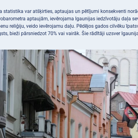
a statistika var atšķirties, aptaujas un pētījumi konsekventi no
obarometra aptaujām, ievērojama Igaunijas iedzīvotāju daļa sevi id
vienu reliģiju, veido ievērojamu daļu. Pēdējos gados cilvēku īpatsva
sts, bieži pārsniedzot 70% vai vairāk. Šie rādītāji uzsver Igaun