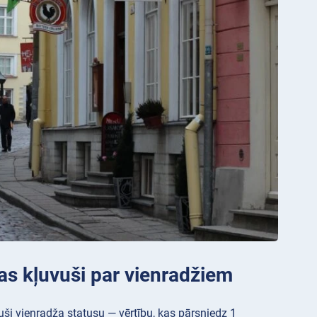
as kļuvuši par vienradžiem
uši vienradža statusu — vērtību, kas pārsniedz 1