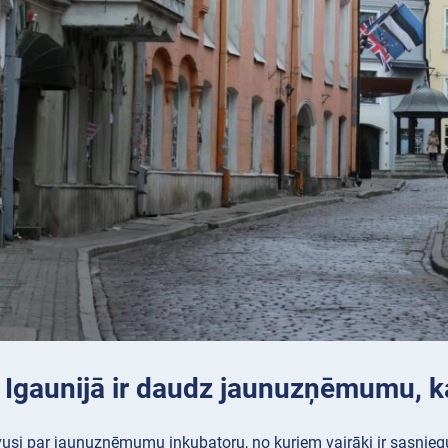
: Igaunijā ir daudz jaunuzņēmumu, k
uvusi par jaunuzņēmumu inkubatoru, no kuriem vairāki ir sasnieg