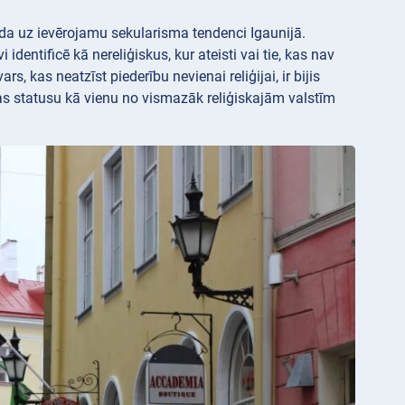
rāda uz ievērojamu sekularisma tendenci Igaunijā.
entificē kā nereliģiskus, kur ateisti vai tie, kas nav
rs, kas neatzīst piederību nevienai reliģijai, ir bijis
ijas statusu kā vienu no vismazāk reliģiskajām valstīm