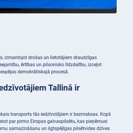
s, izmantojot drošas un lietotājiem draudzīgas
ejamību, ērtības un pilsonisko līdzdalību, izceļot
u iespējas demokrātiskajā procesā.
edzīvotājiem Tallinā ir
driskais transports tās iedzīvotājiem ir bezmaksas. Kopš
stot par pirmo Eiropas galvaspilsētu, kas pieņēmusi
ēgumu samazināšanu un ilgtspējīgas pilsētvides dzīves