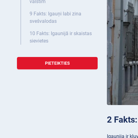
valstīm
9 Fakts: Igauņi labi zina
svešvalodas
10 Fakts: Igaunijā ir skaistas
sievietes
PIETEIKTIES
2 Fakts
Igaunija ir kļ