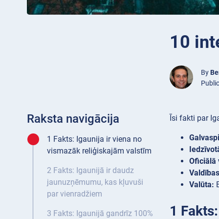
10 int
By
Be
Public
Raksta navigācija
Īsi fakti par Ig
Galvaspi
1 Fakts: Igaunija ir viena no
Iedzīvot
vismazāk reliģiskajām valstīm
Oficiālā
2 Fakts: Igaunijā ir daudz
Valdība
jaunuzņēmumu, kas kļuvuši
Valūta:
E
par vienradžiem
1 Fakts:
3 Fakts: Igaunijā gandrīz 100%