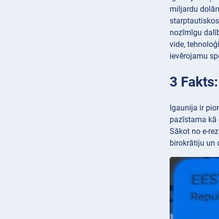
miljardu dolār
starptautiskos
nozīmīgu dalī
vide, tehnoloģ
ievērojamu spē
3 Fakts
Igaunija ir pi
pazīstama kā e
Sākot no e-rez
birokrātiju un