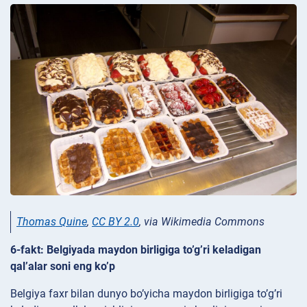
Thomas Quine
,
CC BY 2.0
, via Wikimedia Commons
6-fakt: Belgiyada maydon birligiga to’g’ri keladigan
qal’alar soni eng ko’p
Belgiya faxr bilan dunyo bo’yicha maydon birligiga to’g’ri