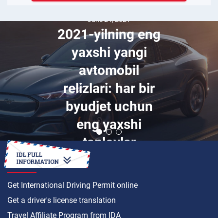
June 24, 2021
2021-yilning eng
yaxshi yangi
avtomobil
relizlari: har bir
byudjet uchun
eng yaxshi
tanlovlar
HOW TO
Get International Driving Permit online
Get a driver's license translation
Travel Affiliate Program from IDA