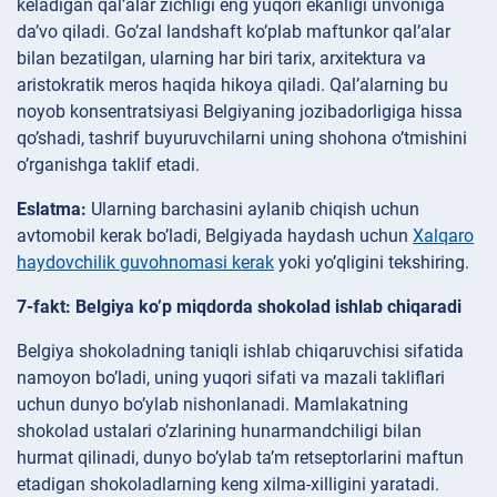
keladigan qal’alar zichligi eng yuqori ekanligi unvoniga
da’vo qiladi. Go’zal landshaft ko’plab maftunkor qal’alar
bilan bezatilgan, ularning har biri tarix, arxitektura va
aristokratik meros haqida hikoya qiladi. Qal’alarning bu
noyob konsentratsiyasi Belgiyaning jozibadorligiga hissa
qo’shadi, tashrif buyuruvchilarni uning shohona o’tmishini
o’rganishga taklif etadi.
Eslatma:
Ularning barchasini aylanib chiqish uchun
avtomobil kerak bo’ladi, Belgiyada haydash uchun
Xalqaro
haydovchilik guvohnomasi kerak
yoki yo’qligini tekshiring.
7-fakt: Belgiya ko’p miqdorda shokolad ishlab chiqaradi
Belgiya shokoladning taniqli ishlab chiqaruvchisi sifatida
namoyon bo’ladi, uning yuqori sifati va mazali takliflari
uchun dunyo bo’ylab nishonlanadi. Mamlakatning
shokolad ustalari o’zlarining hunarmandchiligi bilan
hurmat qilinadi, dunyo bo’ylab ta’m retseptorlarini maftun
etadigan shokoladlarning keng xilma-xilligini yaratadi.