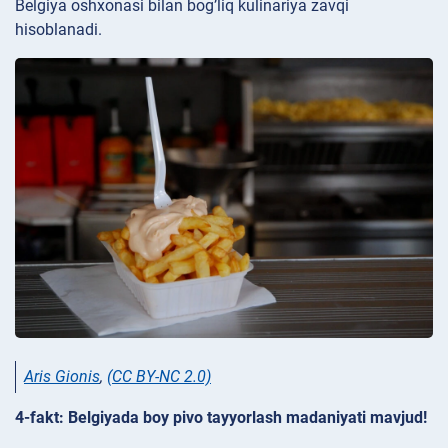
Belgiya oshxonasi bilan bog’liq kulinariya zavqi
hisoblanadi.
Aris Gionis
,
(CC BY-NC 2.0)
4-fakt: Belgiyada boy pivo tayyorlash madaniyati mavjud!