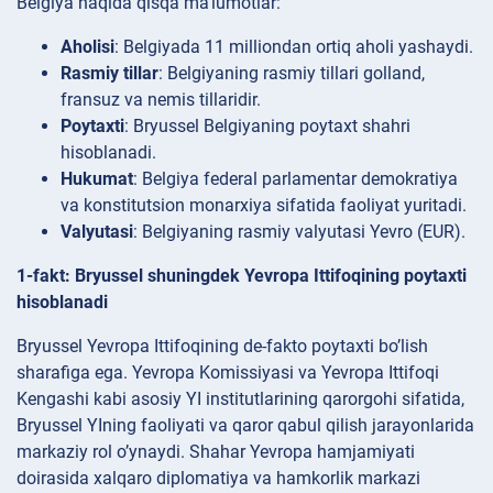
Belgiya haqida qisqa ma’lumotlar:
Aholisi
: Belgiyada 11 milliondan ortiq aholi yashaydi.
Rasmiy tillar
: Belgiyaning rasmiy tillari golland,
fransuz va nemis tillaridir.
Poytaxti
: Bryussel Belgiyaning poytaxt shahri
hisoblanadi.
Hukumat
: Belgiya federal parlamentar demokratiya
va konstitutsion monarxiya sifatida faoliyat yuritadi.
Valyutasi
: Belgiyaning rasmiy valyutasi Yevro (EUR).
1-fakt: Bryussel shuningdek Yevropa Ittifoqining poytaxti
hisoblanadi
Bryussel Yevropa Ittifoqining de-fakto poytaxti bo’lish
sharafiga ega. Yevropa Komissiyasi va Yevropa Ittifoqi
Kengashi kabi asosiy YI institutlarining qarorgohi sifatida,
Bryussel YIning faoliyati va qaror qabul qilish jarayonlarida
markaziy rol o’ynaydi. Shahar Yevropa hamjamiyati
doirasida xalqaro diplomatiya va hamkorlik markazi