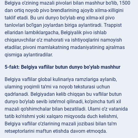
Belgiya o’zining mazali pivolari bilan mashhur bo’lib, 1500
dan ortiq noyob pivo brendlarining ajoyib xilma-xilligini
taklif etadi. Bu uni dunyo bo’ylab eng xilma-xil pivo
tanlovlari bo’lgan joylardan biriga aylantiradi. Trappist
ellaridan lambiklargacha, Belgiyalik pivo ishlab
chiqaruvchilar o’z mahorati va ishtiyoqlarini namoyish
etadilar, pivoni mamlakatning madaniyatining ajralmas
qismiga aylantiradilar.
5-fakt: Belgiya vaflilar butun dunyo bo’ylab mashhur
Belgiya vaflilar global kulinariya ramzlariga aylanib,
ularning yoqimli ta’mi va noyob teksturasi uchun
qadrlanadi. Belgiyadan kelib chiqqan bu vaflilar butun
dunyo bo’ylab sevib iste’mol qilinadi, ko’pincha turli xil
mazali qo’shimchalar bilan bezatiladi. Ularni o’z vatanida
tatib ko’rishmi yoki xalqaro miqyosda duch kelishmi,
Belgiya vaflilar o’zlarining mazali jozibasi bilan ta’m
retseptorlarini maftun etishda davom etmoqda.