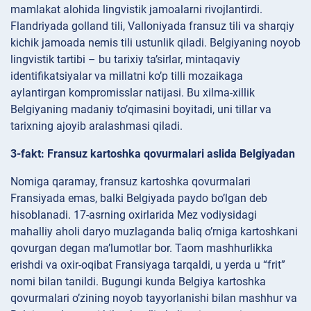
mamlakat alohida lingvistik jamoalarni rivojlantirdi.
Flandriyada golland tili, Valloniyada fransuz tili va sharqiy
kichik jamoada nemis tili ustunlik qiladi. Belgiyaning noyob
lingvistik tartibi – bu tarixiy ta’sirlar, mintaqaviy
identifikatsiyalar va millatni ko’p tilli mozaikaga
aylantirgan kompromisslar natijasi. Bu xilma-xillik
Belgiyaning madaniy to’qimasini boyitadi, uni tillar va
tarixning ajoyib aralashmasi qiladi.
3-fakt: Fransuz kartoshka qovurmalari aslida Belgiyadan
Nomiga qaramay, fransuz kartoshka qovurmalari
Fransiyada emas, balki Belgiyada paydo bo’lgan deb
hisoblanadi. 17-asrning oxirlarida Mez vodiysidagi
mahalliy aholi daryo muzlaganda baliq o’rniga kartoshkani
qovurgan degan ma’lumotlar bor. Taom mashhurlikka
erishdi va oxir-oqibat Fransiyaga tarqaldi, u yerda u “frit”
nomi bilan tanildi. Bugungi kunda Belgiya kartoshka
qovurmalari o’zining noyob tayyorlanishi bilan mashhur va