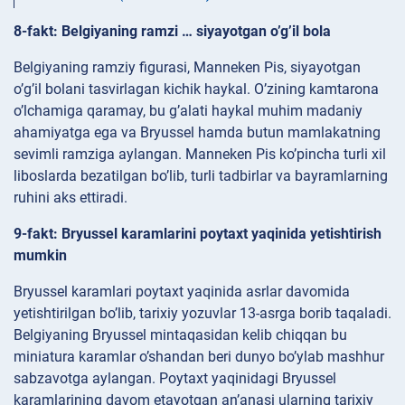
8-fakt: Belgiyaning ramzi … siyayotgan o’g’il bola
Belgiyaning ramziy figurasi, Manneken Pis, siyayotgan
o’g’il bolani tasvirlagan kichik haykal. O’zining kamtarona
o’lchamiga qaramay, bu g’alati haykal muhim madaniy
ahamiyatga ega va Bryussel hamda butun mamlakatning
sevimli ramziga aylangan. Manneken Pis ko’pincha turli xil
liboslarda bezatilgan bo’lib, turli tadbirlar va bayramlarning
ruhini aks ettiradi.
9-fakt: Bryussel karamlarini poytaxt yaqinida yetishtirish
mumkin
Bryussel karamlari poytaxt yaqinida asrlar davomida
yetishtirilgan bo’lib, tarixiy yozuvlar 13-asrga borib taqaladi.
Belgiyaning Bryussel mintaqasidan kelib chiqqan bu
miniatura karamlar o’shandan beri dunyo bo’ylab mashhur
sabzavotga aylangan. Poytaxt yaqinidagi Bryussel
karamlarining davom etayotgan an’anasi ularning tarixiy