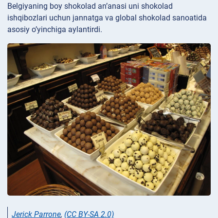
Belgiyaning boy shokolad an’anasi uni shokolad
ishqibozlari uchun jannatga va global shokolad sanoatida
asosiy o’yinchiga aylantirdi.
Jerick Parrone
,
(CC BY-SA 2.0)