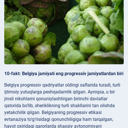
10-fakt: Belgiya jamiyati eng progressiv jamiyatlardan biri
Belgiya progressiv qadriyatlar oldingi saflarida turadi, turli
ijtimoiy yutuqlarga peshqadamlik qilgan. Ayniqsa, u bir
jinsli nikohlarni qonuniylashtirgan birinchi davlatlar
qatorida bo’lib, sheriklikning turli shakllarini tan olishda
yetakchilik qilgan. Belgiyaning progressiv etikasi
evtanaziya to’g’risidagi qonunchiligiga ham tarqalgan,
hayot oxiridagi qarorlarda shaxsiy avtonomiyani