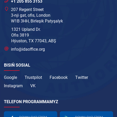
+1 205 855 3153
207 Regent Street
3-nji gat, ofis, London
W1B 3HH, Birleşik Patyşalyk
1321 Upland Dr.
Ofis 3819
Hýuston, TX 77043, ABŞ
info@idaoffice.org
BISIŇ SOSIAL
Google
Trustpilot
Facebook
Twitter
Instagram
VK
TELEFON PROGRAMMAMYZ