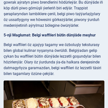
gowrak aýratyn piwo brendlerini hödürleýär. Bu dünýäde iň
köp dürli piwo görnüşli ýerleriň biri edýär. Trappist
şeraplaryndan lambiklere çenli, belgi piwo taýýarlaýjylary
öz ussatlygyny we höwesini görkezýärler, piwony ýurduň
medeniýetiniň aýrylmaz bölegine öwürýärler.
5-nji Maglumat: Belgi waffileri bütin dünýäde meşhur
Belgi waffileri öz ajaýyp tagamy we özboluşly teksturasy
bilen global kulinar nyşanyna öwrüldi. Belgiýadan gelip
çykan bu waffileri bütin dünýäde lezzetli goşundylar bilen
hözirlenýär. Olary öz ýurdunda ýa-da halkara derejesinde
datmagyňyza garamazdan, belgi waffileri öz lezzetli täsiri
bilen tagamlary özüne çekýär.