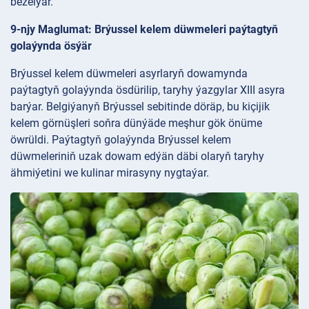
bezelýär.
9-njy Maglumat: Brýussel kelem düwmeleri paýtagtyň
golaýynda ösýär
Brýussel kelem düwmeleri asyrlaryň dowamynda
paýtagtyň golaýynda ösdürilip, taryhy ýazgylar XIII asyra
barýar. Belgiýanyň Brýussel sebitinde döräp, bu kiçijik
kelem görnüşleri soňra dünýäde meşhur gök önüme
öwrüldi. Paýtagtyň golaýynda Brýussel kelem
düwmeleriniň uzak dowam edýän däbi olaryň taryhy
ähmiýetini we kulinar mirasyny nygtaýar.