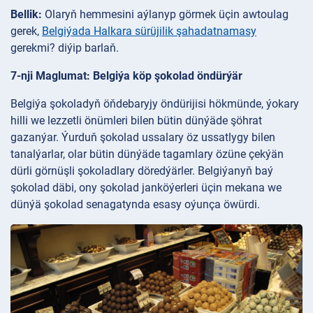
Bellik:
Olaryň hemmesini aýlanyp görmek üçin awtoulag
gerek,
Belgiýada Halkara sürüjilik şahadatnamasy
gerekmi? diýip barlaň.
7-nji Maglumat: Belgiýa köp şokolad öndürýär
Belgiýa şokoladyň öňdebaryjy öndürijisi hökmünde, ýokary
hilli we lezzetli önümleri bilen bütin dünýäde şöhrat
gazanýar. Ýurduň şokolad ussalary öz ussatlygy bilen
tanalýarlar, olar bütin dünýäde tagamlary özüne çekýän
dürli görnüşli şokoladlary döredýärler. Belgiýanyň baý
şokolad däbi, ony şokolad janköýerleri üçin mekana we
dünýä şokolad senagatynda esasy oýunça öwürdi.