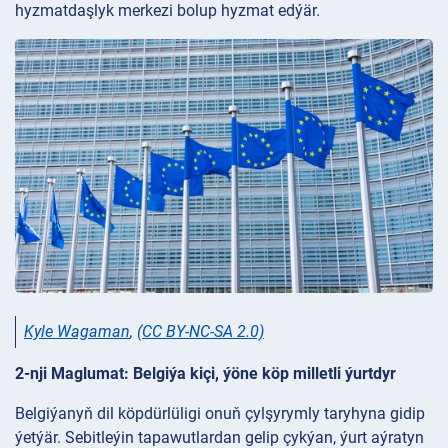
hyzmatdaşlyk merkezi bolup hyzmat edýär.
Kyle Wagaman
,
(CC BY-NC-SA 2.0)
2-nji Maglumat: Belgiýa kiçi, ýöne köp milletli ýurtdyr
Belgiýanyň dil köpdürlüligi onuň çylşyrymly taryhyna gidip
ýetýär. Sebitleýin tapawutlardan gelip çykýan, ýurt aýratyn