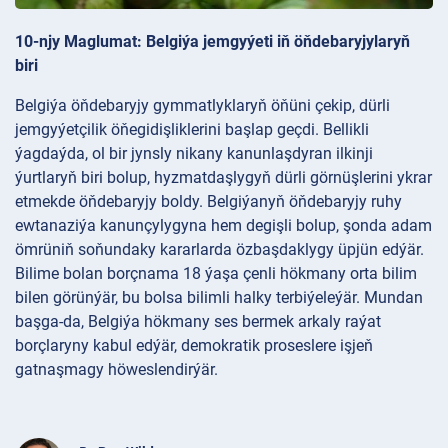
10-njy Maglumat: Belgiýa jemgyýeti iň öňdebaryjylaryň
biri
Belgiýa öňdebaryjy gymmatlyklaryň öňüni çekip, dürli
jemgyýetçilik öňegidişliklerini başlap geçdi. Bellikli
ýagdaýda, ol bir jynsly nikany kanunlaşdyran ilkinji
ýurtlaryň biri bolup, hyzmatdaşlygyň dürli görnüşlerini ykrar
etmekde öňdebaryjy boldy. Belgiýanyň öňdebaryjy ruhy
ewtanaziýa kanunçylygyna hem degişli bolup, şonda adam
ömrüniň soňundaky kararlarda özbaşdaklygy üpjün edýär.
Bilime bolan borçnama 18 ýaşa çenli hökmany orta bilim
bilen görünýär, bu bolsa bilimli halky terbiýeleýär. Mundan
başga-da, Belgiýa hökmany ses bermek arkaly raýat
borçlaryny kabul edýär, demokratik proseslere işjeň
gatnaşmagy höweslendirýär.