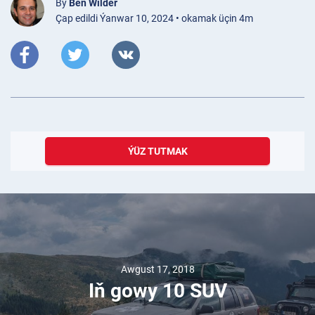
By
Ben Wilder
Çap edildi Ýanwar 10, 2024 • okamak üçin 4m
ÝÜZ TUTMAK
Awgust 17, 2018
Iň gowy 10 SUV