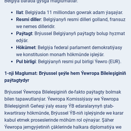
Belgiýa barada gysga maglumatlar:
Ilat
: Belgiýada 11 milliondan gowrak adam ýaşaýar.
Resmi diller
: Belgiýanyň resmi dilleri golland, fransuz
we nemes dilleridir.
Paýtagt
: Brýussel Belgiýanyň paýtagty bolup hyzmat
edýär.
Hökümet
: Belgiýa federal parlament demokratiýasy
we konstitusion monarh hökmünde işleýär.
Pul birligi
: Belgiýanyň resmi pul birligi Ýewro (EUR).
1-nji Maglumat: Brýussel şeýle hem Ýewropa Bileleşiginiň
paýtagtydyr
Brýussel Ýewropa Bileleşiginiň de-fakto paýtagty bolmak
bilen tapawutlanýar. Ýewropa Komissiýasy we Ýewropa
Bileleşiginiň Geňeşi ýaly esasy ÝB edaralarynyň ştab-
kwartirasy hökmünde, Brýussel ÝB-niň işleýşinde we karar
kabul etmek proseslerinde möhüm rol oýnaýar. Şäher
Ýewropa jemgyýetiniň çäklerinde halkara diplomatiýa we