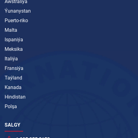
Awstraliýa
Ýunanystan
Puerto-riko
Malta
Ispaniýa
Meksika
Italiýa
Fransiýa
Taýland
Kanada
Hindistan
Polşa
SALGY