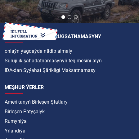
HALKARA SÜRÜJILIK RUGSATNAMASYNY
onlaýn ýagdaýda nädip almaly
Sürüjilik şahadatnamasynyň terjimesini alyň
IDA-dan Syýahat Şärikligi Maksatnamasy
MEŞHUR ÝERLER
Amerikanyň Birleşen Ştatlary
Birleşen Patyşalyk
Rumyniýa
Yrlandiýa