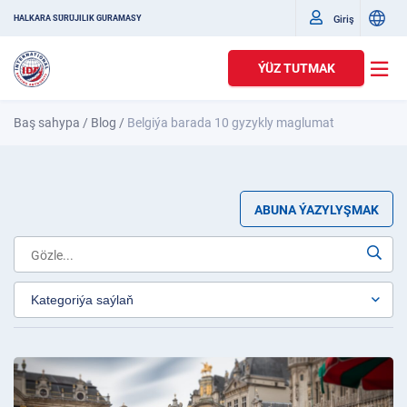
Giriş
HALKARA SÜRÜJILIK GURAMASY
ÝÜZ TUTMAK
Baş sahypa
/
Blog
/
Belgiýa barada 10 gyzykly maglumat
ABUNA ÝAZYLYŞMAK