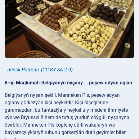
Jerick Parrone
,
(CC BY-SA 2.0)
8-nji Maglumat: Belgiýanyň nyşany … peşew edýän oglan
Belgiýanyň nyşan şekili, Manneken Pis, peşew edýän
oglany görkezýän kiçi heýkeldir. Kiçi ölçeglerine
garamazdan, bu fantaziýaly heýkel uly medeni ähmiýete
eýe we Brýusseliň hem-de tutuş ýurduň söýgüli nyşanyna
öwrüldi. Manneken Pis köplenç dürli wakalaryň we
baýramçylyklaryň ruhunu görkezýän dürli geýimler bilen