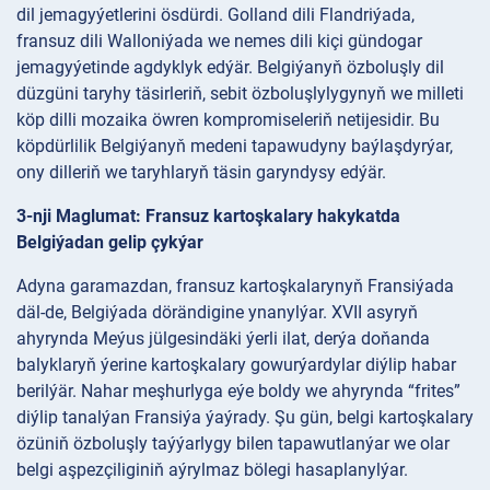
dil jemagyýetlerini ösdürdi. Golland dili Flandriýada,
fransuz dili Walloniýada we nemes dili kiçi gündogar
jemagyýetinde agdyklyk edýär. Belgiýanyň özboluşly dil
düzgüni taryhy täsirleriň, sebit özboluşlylygynyň we milleti
köp dilli mozaika öwren kompromiseleriň netijesidir. Bu
köpdürlilik Belgiýanyň medeni tapawudyny baýlaşdyrýar,
ony dilleriň we taryhlaryň täsin garyndysy edýär.
3-nji Maglumat: Fransuz kartoşkalary hakykatda
Belgiýadan gelip çykýar
Adyna garamazdan, fransuz kartoşkalarynyň Fransiýada
däl-de, Belgiýada dörändigine ynanylýar. XVII asyryň
ahyrynda Meýus jülgesindäki ýerli ilat, derýa doňanda
balyklaryň ýerine kartoşkalary gowurýardylar diýlip habar
berilýär. Nahar meşhurlyga eýe boldy we ahyrynda “frites”
diýlip tanalýan Fransiýa ýaýrady. Şu gün, belgi kartoşkalary
özüniň özboluşly taýýarlygy bilen tapawutlanýar we olar
belgi aşpezçiliginiň aýrylmaz bölegi hasaplanylýar.