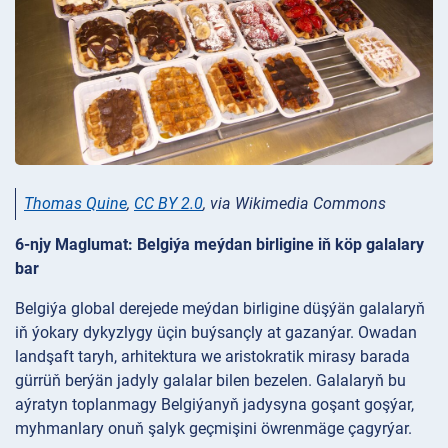
Thomas Quine
,
CC BY 2.0
, via Wikimedia Commons
6-njy Maglumat: Belgiýa meýdan birligine iň köp galalary
bar
Belgiýa global derejede meýdan birligine düşýän galalaryň
iň ýokary dykyzlygy üçin buýsançly at gazanýar. Owadan
landşaft taryh, arhitektura we aristokratik mirasy barada
gürrüň berýän jadyly galalar bilen bezelen. Galalaryň bu
aýratyn toplanmagy Belgiýanyň jadysyna goşant goşýar,
myhmanlary onuň şalyk geçmişini öwrenmäge çagyrýar.