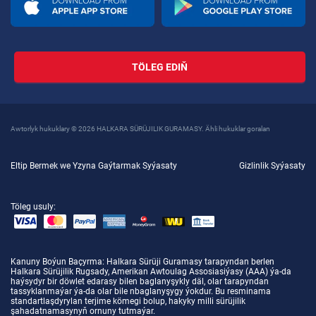
TÖLEG EDIŇ
Awtorlyk hukuklary © 2026 HALKARA SÜRÜJILIK GURAMASY. Ähli hukuklar goralan
Eltip Bermek we Yzyna Gaýtarmak Syýasaty
Gizlinlik Syýasaty
Töleg usuly:
Kanuny Boýun Baçyrma
: Halkara Sürüji Guramasy tarapyndan berlen
Halkara Sürüjilik Rugsady, Amerikan Awtoulag Assosiasiýasy (AAA) ýa-da
haýsydyr bir döwlet edarasy bilen baglanyşykly däl, olar tarapyndan
tassyklanmaýar ýa-da olar bile nbaglanyşygy ýokdur. Bu resminama
standartlaşdyrylan terjime kömegi bolup, hakyky milli sürüjilik
şahadatnamasynyň ornuny tutmaýar.