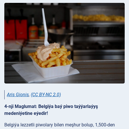
Aris Gionis
,
(CC BY-NC 2.0)
4-nji Maglumat: Belgiýa baý piwo taýýarlaýyş
medeniýetine eýedir!
Belgiýa lezzetli piwolary bilen meşhur bolup, 1,500-den